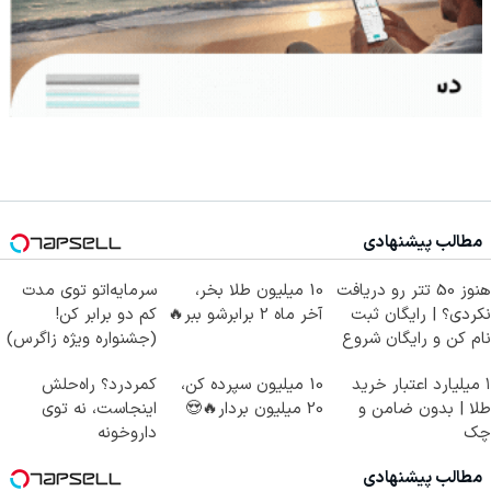
مطالب پیشنهادی
هنوز 50 تتر رو دریافت
10 میلیون طلا بخر،
سرمایه‌اتو توی مدت
نکردی؟ | رایگان ثبت
آخر ماه 2 برابرشو ببر🔥
کم دو برابر کن!
نام کن و رایگان شروع
(جشنواره ویژه زاگرس)
کن!
🔥
۱ میلیارد اعتبار خرید
10 میلیون سپرده کن،
کمردرد؟ راه‌حلش
طلا | بدون ضامن و
20 میلیون بردار🔥😍
اینجاست، نه توی
چک
داروخونه
مطالب پیشنهادی