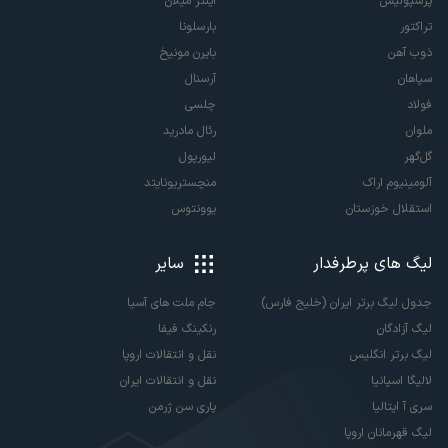
پرسپولیس
اینتر میلان
تراکتور
بارسلونا
ذوب آهن
بایرن مونیخ
سپاهان
آرسنال
فولاد
چلسی
ملوان
رئال مادرید
گل‌گهر
لیورپول
آلومینیوم اراک
منچستریونایتد
استقلال خوزستان
یوونتوس
لیگ های پرطرفدار
سایر
جدول لیگ برتر ایران (خلیج فارس)
جام ملت های آسیا
لیگ آزادگان
رنکینگ فیفا
لیگ برتر انگلیس
نقل و انتقالات اروپا
لالیگا اسپانیا
نقل و انتقالات ایران
سری آ ایتالیا
پاری سن ژرمن
لیگ قهرمانان اروپا