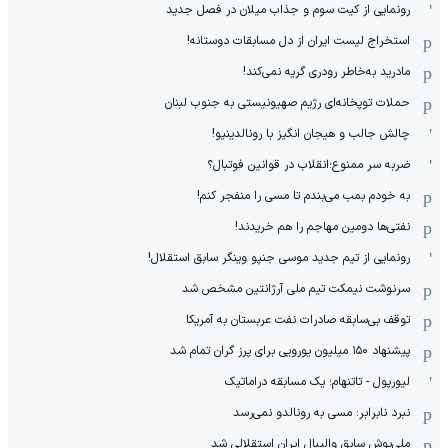
رونمایی از کیت سوم و جذاب میلان در فصل جدید
استخراج لیست ایران از دل مسابقات دوستانه!
مادرید به‌خاطر رودری گریه نمی‌کند!
حملات توپخانه‌ای رژیم صهیونیستی به جنوب لبنان
چالش جالب و هیجان انگیز با رونالدینیو!
ضربه سر ممنوع؛انقلاب در قوانین فوتبال؟
به خودم بمب می‌بندم تا مسی را منفجر کنم!
نفتی‌ها دومین مهاجم را هم خریدند!
رونمایی از تیم جدید موسی جنپو وینگر سابق استقلال!
سرنوشت نیمکت تیم ملی آرژانتین مشخص شد
توقف بی‌سابقه صادرات نفت عربستان به آمریکا
پیشنهاد ۱۵۰ میلیون یورویی برای پرز گران تمام شد
لیورپول - تاتنهام؛ یک مسابقه دراماتیک
نبرد نابرابر: مسی به رونالدو نمی‌رسد
ملی‌پوش سابق والیبال ایران استقلالی شد