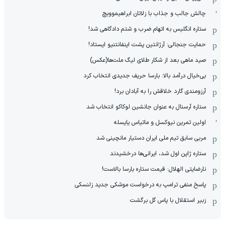
چالش جالب و جذاب با زلاتان ابراهیموویچ
ستاره انگلیس به اتهام ضرب و شتم دادگاهی شد!
حمایت جنجالی: آرژانتین پشت اینفانتنیو ایستاد!
صید ماهی بعد از شکار طلای لیگ ملت‌ها(عکس)
بی‌خیال درآمد بالا: بارسا حریف جدیدی انتخاب کرد
آرزومندی گارد خلاقش را به آبادان برد!
ستاره آرسنال به عنوان جانشین لوکاکو انتخاب شد
اولین تمرین نیوکسل و ماتیاس یایسله
مربی سابق تیم ملی ایران دستیار مانچینی شد
ستاره ژاپن اول شد، ایرانی‌ها درخشیدند
نارضایتی الهلال: قیمت ستاره بارسا بالاست!
پاسخ منفی ترامپ به درخواست موشکی جدید زلنسکی
زبیر استقلال با پاس گل برگشت