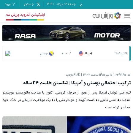
جمعه ۱۶ مرداد
-
19:41
جستجو
ورود
اپلیکیشن اندروید ورزش سه
11 تیر 1405
آمریکا
2
-
0
بوسنی
کد:
2392185
10 تیر 1405 ساعت 17:32
4.8K
بازدید
ترکیب احتمالی بوسنی و آمریکا | شکستن طلسم 24 ساله
تیم ملی فوتبال آمریکا پس از عبور از مرحله گروهی، اکنون با هدایت مائوریسیو پوچتینو
اعتماد به نفس بالایی به دست آورده و هوادارانش را به یک موفقیت تاریخی در خاک خود
امیدوار کرده است.