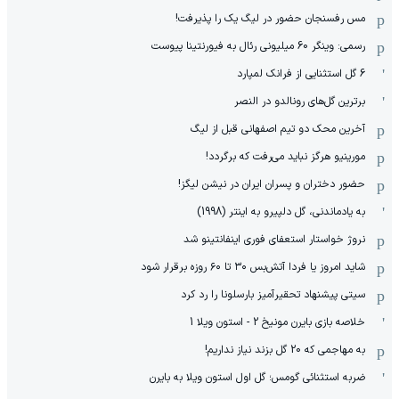
مس رفسنجان حضور در لیگ یک را پذیرفت!
رسمی: وینگر 60 میلیونی رئال به فیورنتینا پیوست
6 گل استثنایی از فرانک لمپارد
برترین گل‌های رونالدو در النصر
آخرین محک دو تیم اصفهانی قبل از لیگ
مورینیو هرگز نباید می‌رفت که برگردد!
حضور دختران و پسران ایران در نیشن لیگز!
به یادماندنی، گل دلپیرو به اینتر (1998)
نروژ خواستار استعفای فوری اینفانتینو شد
شاید امروز یا فردا آتش‌بس ۳۰ تا ۶۰ روزه برقرار شود
سیتی پیشنهاد تحقیرآمیز بارسلونا را رد کرد
خلاصه بازی بایرن مونیخ 2 - استون ویلا 1
به مهاجمی که 20 گل بزند نیاز نداریم!
ضربه استثنائی گومس؛ گل اول استون ویلا به بایرن