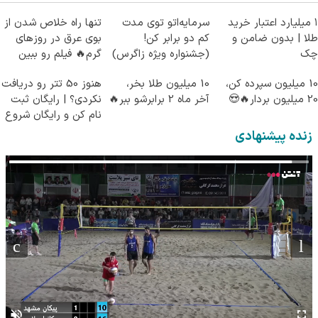
۱ میلیارد اعتبار خرید
سرمایه‌اتو توی مدت
تنها راه خلاص شدن از
طلا | بدون ضامن و
کم دو برابر کن!
بوی عرق در روزهای
چک
(جشنواره ویژه زاگرس)
گرم🔥 فیلم رو ببین
🔥
10 میلیون سپرده کن،
10 میلیون طلا بخر،
هنوز 50 تتر رو دریافت
20 میلیون بردار🔥😍
آخر ماه 2 برابرشو ببر🔥
نکردی؟ | رایگان ثبت
نام کن و رایگان شروع
کن!
زنده پیشنهادی