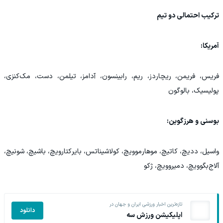
ترکیب احتمالی دو تیم
آمریکا:
فریس، فریمن، ریچاردز، ریم، رابینسون، آدامز، تیلمن، دست، مک‌کنزی،
پولیسیک، بالوگون
بوسنی و هرزگوین:
واسیل، ددیچ، کاتیچ، موهارموویچ، کولاشیناتس، بایرکتارویچ، باشیچ، شونیچ،
آلاج‌بگوویچ، دمیروویچ، ژکو
تازه‌ترین اخبار ورزشی ایران و جهان در
دانلود
اپلیکیشن ورزش سه