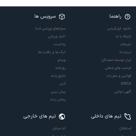
راهنما
سرویس ها
دانلود اپلیکیشن
سوژه‌های ورزشی شما
ارتباط با ما
اخبار ورزشی
تبلیغات
پادکست
درباره ما
لیگ ها و رقابت ها
ابزار توسعه دهندگان
ویدئو
فرصت های شغلی
روزنامه
قوانین و مقررات
نتایج زنده
DMCA
آنتن
آگهی دولتی
پیش بینی
پخش زنده
تیم های داخلی
تیم های خارجی
استقلال
آث میلان