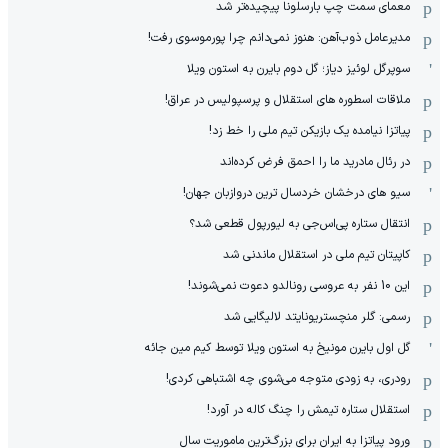
معمای سمت چپ بارسلونا پیچیده‌تر شد
مدیرعامل ذوب‌آهن: هنوز نمی‌دانم چرا پورموسوی رفت!
سوپرگل لوئیز دیاز؛ گل دوم بایرن به استون ویلا
ملاقات اسطوره های استقلال و پرسپولیس در عراق!
پیاتزا نیامده یک بازیکن تیم ملی را خط زد!
در رئال مادرید ما را احمق فرض کرده‌اند
سیو های درخشان خردسال ترین دروازبان جهان!
انتقال ستاره پی‌اس‌جی به لیورپول قطعی شد؟
کاپیتان تیم ملی در استقلال ماندنی شد
این 10 نفر به عروسی رونالدو دعوت نمی‌شوند!
رسمی: گلر منچستریونایتد لالیگایی شد
گل اول بایرن مونیخ به استون ویلا توسط کیم مین جائه
رودری، به زودی متوجه می‌شوی چه اشتباهی کردی!
استقلال ستاره تیمش را چنگ کاله در آورد!
ورود پیاتزا به ایران برای بزرگ‌ترین ماموریت سال