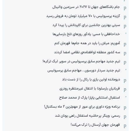
جام باشگاه‌های جهان تا ۲۰۲۷ در سرزمین والیبال
گزینه پرسپولیس با ۷۰ میلیارد تومان به فروش رسید
سیتی بهترین جانشین برای کاپیتانش را پیدا کرد
خداحافظی با مسی؛ یادآور روزهای تلخ بارسایی‌ها
آموریم: میلان را باید در همه جام‌ها قهرمان کنم
سه کشور منطقه توافقنامه‌ی نظامی امضا کردند
تیم جدید مهاجم سابق پرسپولیس در سوپر لیگ ترکیه!
تیم جدید سردار دورسون ، مهاجم سابق پرسپولیس
دیومانده اولین بازی با رئال را از دست داد
قربانیان بارسلونا با انتقال غیرمنتظره رودری
استقبال استثنایی پاپارا پارک از محمد صلاح
برنامه ویژه داوری برای عبور از مهم‌ترین 2 ماه بسکتبال!
رسمی: وینگر پرحاشیه استقلال راهی یونان شد
قهرمان جهان آرسنال را ترک می‌کند!