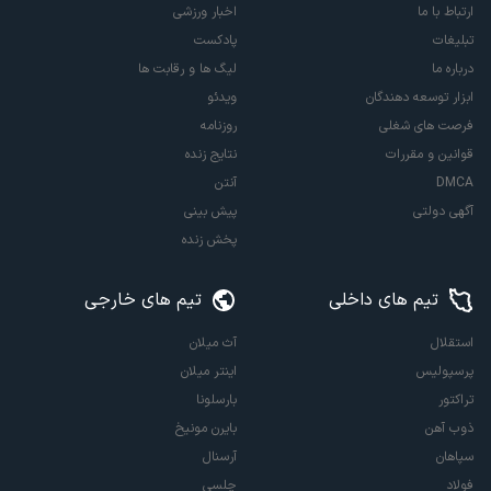
ارتباط با ما
اخبار ورزشی
تبلیغات
پادکست
درباره ما
لیگ ها و رقابت ها
ابزار توسعه دهندگان
ویدئو
فرصت های شغلی
روزنامه
قوانین و مقررات
نتایج زنده
DMCA
آنتن
آگهی دولتی
پیش بینی
پخش زنده
تیم های داخلی
تیم های خارجی
استقلال
آث میلان
پرسپولیس
اینتر میلان
تراکتور
بارسلونا
ذوب آهن
بایرن مونیخ
سپاهان
آرسنال
فولاد
چلسی