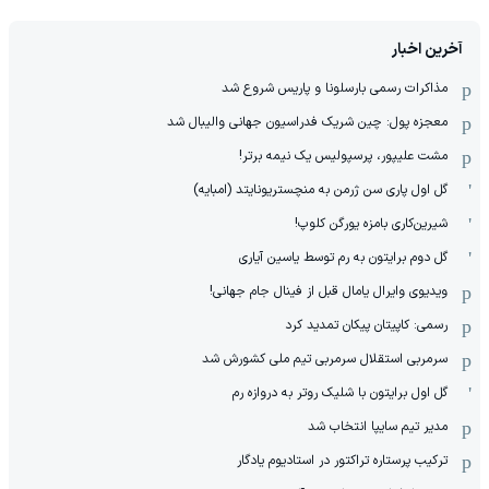
آخرین اخبار
مذاکرات رسمی بارسلونا و پاریس شروع شد
معجزه پول: چین شریک فدراسیون جهانی والیبال شد
مشت علیپور، پرسپولیس یک نیمه برتر!
گل اول پاری سن ژرمن به منچستریونایتد (امبایه)
شیرین‌کاری بامزه یورگن کلوپ!
گل دوم برایتون به رم توسط یاسین آیاری
ویدیوی وایرال یامال قبل از فینال جام جهانی!
رسمی: کاپیتان پیکان تمدید کرد
سرمربی استقلال سرمربی تیم ملی کشورش شد
گل اول برایتون با شلیک روتر به دروازه رم
مدیر تیم سایپا انتخاب شد
ترکیب پرستاره تراکتور در استادیوم یادگار