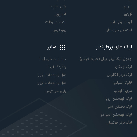
ملوان
رئال مادرید
گل‌گهر
لیورپول
آلومینیوم اراک
منچستریونایتد
استقلال خوزستان
یوونتوس
لیگ های پرطرفدار
سایر
جدول لیگ برتر ایران (خلیج فارس)
جام ملت های آسیا
لیگ آزادگان
رنکینگ فیفا
لیگ برتر انگلیس
نقل و انتقالات اروپا
لالیگا اسپانیا
نقل و انتقالات ایران
سری آ ایتالیا
پاری سن ژرمن
لیگ قهرمانان اروپا
لیگ نخبگان آسیا
لیگ قهرمانان آسیا دو
لیگ برتر فوتسال