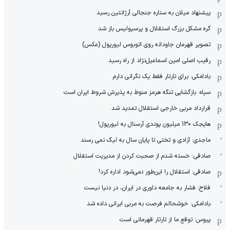
پیشنهاد میلان به ستاره جنجالی آرژانتین رسید
گره مشکل بزرگ استقلال و پرسپولیس باز شد
تصویر قهرمان جاودانه روی اتوبوس لیورپول (عکس)
رقیب اصلی امین اسماعیل‌نژاد از راه رسید
بادامکی: برای تارتار فقط یک نگرانی دارم
سپاه: بازگشایی تنگه هرمز منوط به پذیرش شروط ایران است
قرارداد مربی خارجی استقلال تمدید شد
هایجک 130 میلیون پوندی آرسنال به لیورپول!
ماجدی: آزادی و تختی تا پایان سال به لیگ نمی رسند
صادقی: خسته شدم از صحبت کردن از مدیریت استقلال
صادقی: استقلال را این‌طور نمی‌شود اداره کرد!
فلاح: فشار به جامعه داوری در ایران، در دنیا نیست
بادامکی: خوشحالم فرصت به مربی ایرانی داده شد
پیوس: توقع ما از تارتار قهرمانی است