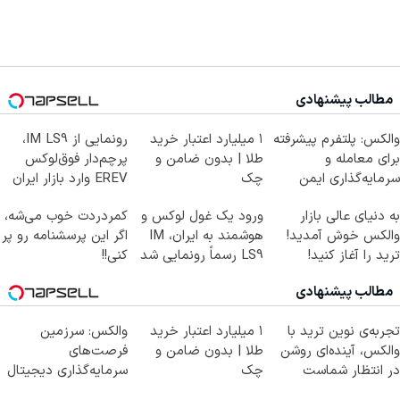
مطالب پیشنهادی
والکس: پلتفرم پیشرفته
۱ میلیارد اعتبار خرید
رونمایی از IM LS9،
برای معامله و
طلا | بدون ضامن و
پرچم‌دار فوق‌لوکس
سرمایه‌گذاری ایمن
چک
EREV وارد بازار ایران
شد
به دنیای عالی بازار
ورود یک غول لوکس و
کمردردت خوب می‌شه،
والکس خوش آمدید!
هوشمند به ایران، IM
اگر این پرسشنامه رو پر
ترید را آغاز کنید!
LS9 رسماً رونمایی شد
کنی!!
مطالب پیشنهادی
تجربه‌ی نوین ترید با
۱ میلیارد اعتبار خرید
والکس: سرزمین
والکس، آینده‌ای روشن
طلا | بدون ضامن و
فرصت‌های
در انتظار شماست
چک
سرمایه‌گذاری دیجیتال
شما