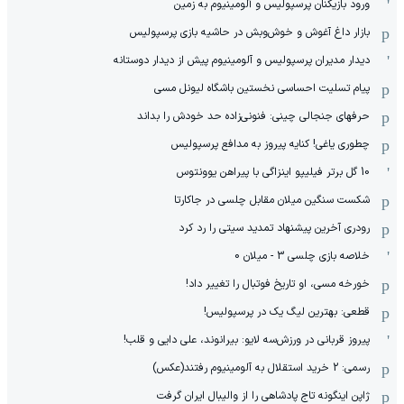
ورود بازیکنان پرسپولیس و آلومینیوم به زمین
بازار داغ آغوش و خوش‌و‌بش در حاشیه بازی پرسپولیس
دیدار مدیران پرسپولیس و آلومینیوم پیش از دیدار دوستانه
پیام تسلیت احساسی نخستین باشگاه لیونل مسی
حرفهای جنجالی چینی: فنونی‌زاده حد خودش را بداند
چطوری یاغی! کنایه پیروز به مدافع پرسپولیس
10 گل برتر فیلیپو اینزاگی با پیراهن یوونتوس
شکست سنگین میلان مقابل چلسی در جاکارتا
رودری آخرین پیشنهاد تمدید سیتی را رد کرد
خلاصه بازی چلسی 3 - میلان 0
خورخه مسی، او تاریخ فوتبال را تغییر داد!
قطعی: بهترین لیگ یک در پرسپولیس!
پیروز قربانی در ورزش‌سه لایو: بیرانوند، علی دایی و قلب!
رسمی: 2 خرید استقلال به آلومینیوم رفتند(عکس)
ژاپن اینگونه تاج پادشاهی را از والیبال ایران گرفت