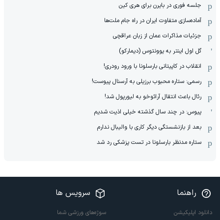
جلسه فوری در بایرن برای هری کین
آماده‌سازی متفاوت ایران در راه جام ملت‌ها
جزئیات مذاکرات عمان از زبان عراقچی
گل اول اینتر به یوونتوس (دیمارکو)
انقلاب در کاپیتانی بارسلونا با ورود رودری!
رسمی: ستاره محبوب برزیلی به آرسنال پیوست!
رئال باعث انتقال آرائوخو به لیورپول شد!
پیوس: در چند سال گذشته خیلی اذیت شدیم
بعد از بازنشستگی دیگر کاری با والیبال ندارم
ستاره مدنظر بارسلونا در تست پزشکی رد شد
راهنما
سرویس ها
دانلود اپلیکیشن
سوژه‌های ورزشی شما