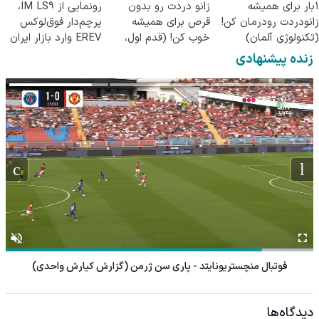
1بار برای همیشه
زانو دردت رو بدون
رونمایی از IM LS9،
زانودردت رودرمان کن!
قرص برای همیشه
پرچم‌دار فوق‌لوکس
(تکنولوژی آلمان)
خوب کن! (قدم اول،
EREV وارد بازار ایران
◂پرسشنامه▸
پرسش‌نامه)
شد
زنده پیشنهادی
فوتبال منچستریونایتد - پاری سن ژرمن (گزارش کیارش واحدی)
دیدگاه‌ها