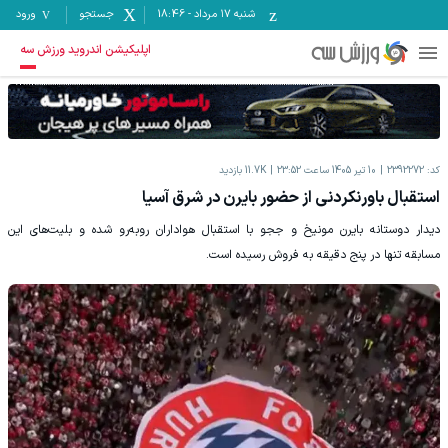
شنبه ۱۷ مرداد
-
18:46
جستجو
ورود
اپلیکیشن اندروید ورزش سه
کد:
2392272
10 تیر 1405 ساعت 23:52
11.7K
بازدید
استقبال باورنکردنی از حضور بایرن در شرق آسیا
دیدار دوستانه بایرن مونیخ و ججو با استقبال هواداران روبه‌رو شده و بلیت‌های این
مسابقه تنها در پنج دقیقه به فروش رسیده است.