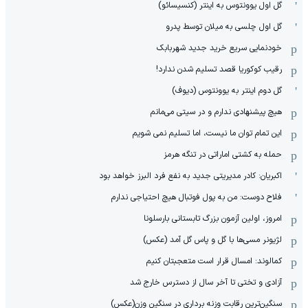
گل اول یوونتوس به اینتر (کنسیسائو)
گل اول چلسی به میلان توسط پدرو
خودنمایی سریع خرید جدید شهربابک
رقیب کوکوریا قصد تسلیم شدن ندارد!
گل دوم اینتر به یوونتوس (دیوف)
هیچ پیشنهادی ندارم و در سیتی می‌مانم
این تمام توان ما نیست، اما تسلیم نمی شویم
حمله به کشتی اماراتی در تنگه هرمز
اکبریان: کادر مدیریتی جدید به نفع فرد البرز خواهد بود
فلاح دوست: من به پول فوتبال هیچ احتیاجی ندارم
امروز، اولین آزمون بزرگ تابستانی بارسلونا
لژیونر مسی‌ها با گل و پاس گل آمد (عکس)
کمالوند: امسال قرار است متعجبتان کنیم
آزادی و تختی تا آخر سال از دسترس خارج شد
سنگین‌ترین رقابت وزنه برداری در سنگین وزن(عکس)