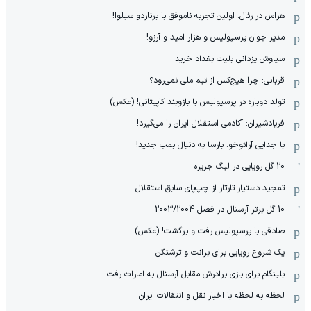
هراس در رئال: اولین تجربه ناموفق با برناردو سیلوا!
مدیر جوان پرسپولیس و هزار امید و آرزو!
سیاوش یزدانی بلیت بغداد خرید
قربانی: چرا هیچ‌کس از تیم ملی نمی‌رود؟
تولد دوباره در پرسپولیس با بازوبند کاپیتانی! (عکس)
فریادشیران: آکادمی استقلال ایران را می‌گیرد!
با جدایی آرائوخو: بارسا به دنبال بمب جدید!
20 گل رویایی در لیگ جزیره
تمجید دستیار تارتار از چپ‌پای سابق استقلال
10 گل برتر آرسنال در فصل 2003/2004
صادقی با پرسپولیس رفت و برگشت! (عکس)
یک شروع رویایی برای برانت و ترشتگن
بلینگام برای بازی برادرش مقابل آرسنال به امارات رفت
لحظه به لحظه با اخبار نقل و انتقالات ایران