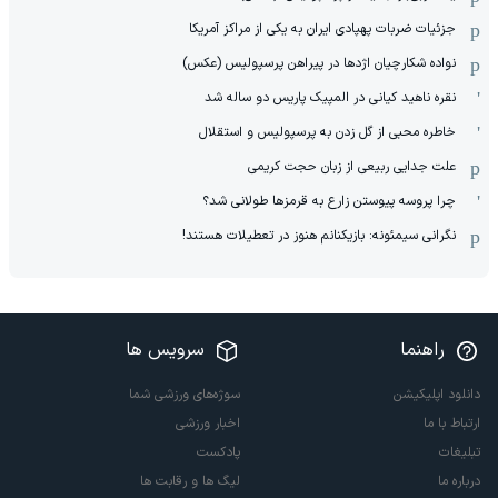
جزئیات ضربات پهپادی ایران به یکی از مراکز آمریکا
نواده شکارچیان اژدها در پیراهن پرسپولیس (عکس)
نقره ناهید کیانی در المپیک پاریس دو ساله شد
خاطره محبی از گل زدن به پرسپولیس و استقلال
علت جدایی ربیعی از زبان حجت کریمی
چرا پروسه پیوستن زارع به قرمزها طولانی شد؟
نگرانی سیمئونه: بازیکنانم هنوز در تعطیلات هستند!
راهنما
سرویس ها
دانلود اپلیکیشن
سوژه‌های ورزشی شما
ارتباط با ما
اخبار ورزشی
تبلیغات
پادکست
درباره ما
لیگ ها و رقابت ها