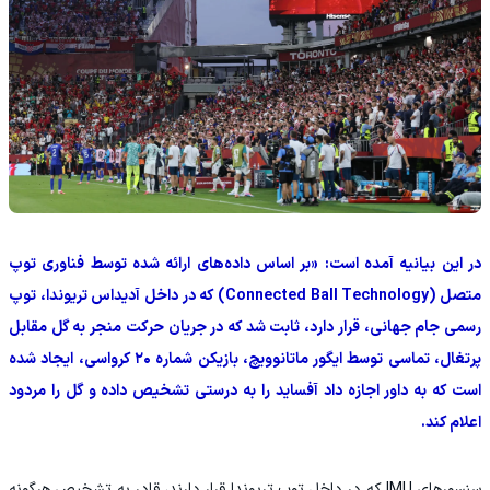
در این بیانیه آمده است: «بر اساس داده‌های ارائه‌ شده توسط فناوری توپ
متصل (Connected Ball Technology) که در داخل آدیداس تریوندا، توپ
رسمی جام جهانی، قرار دارد، ثابت شد که در جریان حرکت منجر به گل مقابل
پرتغال، تماسی توسط ایگور ماتانوویچ، بازیکن شماره ۲۰ کرواسی، ایجاد شده
است که به داور اجازه داد آفساید را به‌ درستی تشخیص داده و گل را مردود
اعلام کند.
سنسورهای IMU که در داخل توپ تریوندا قرار دارند، قادر به تشخیص هرگونه