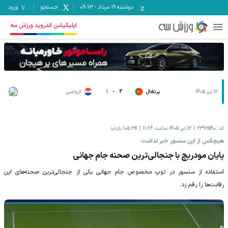
دوشنبه ۱۹ مرداد
-
09:13
جستجو
ورود
اپلیکیشن اندروید ورزش سه
12 تیر 1405
پرتغال
2
-
1
کرواسی
کد:
2392540
12 تیر 1405 ساعت 11:26
105.3K
بازدید
هیچکس از این سنسور خبر نداشت
پایان مودریچ با جنجالی‌ترین صحنه جام جهانی
استفاده از سنسور در توپ مخصوص جام جهانی یکی از جنجالی‌ترین صحنه‌های این
رقابت‌ها را رقم زد.