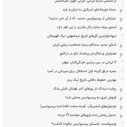
درخشش ستاره ایرانی؛ گلزنی الهیار صیادمنش
حمله توپخانه‌ای اسرائیل به لبنان و غزه
جزئیاتی از پرسپولیسِ جدید، که از آن ‌خبر ندارید!
استون ویلا ستاره رئال مادرید را زیر نظر دارد
دیوانه‌وارترین گل‌های تاریخ نیمه‌نهایی لیگ قهرمانان
ادعای جدید سنتکام درباره محاصره دریایی ایران
همبازیان و شاگردان پرتعداد نکو در تراکتور
7 ایرانی در بین برترین فرنگی‌کاران جهان
بصره عراق گزینه اول استقلال برای میزبانی در آسیا
بهترین خطوط دفاعی تاریخ لیگ برتر
روایت دردناک از روزهای آخر فوتبال اشلی یانگ
فروش ایری به پرسپولیس منتفی شد!
نوجوان‌های شمس‌آذر، قرعه سخت افتتاحیه پرسپولیس!
جدول پخش زنده بازی‌های دوشنبه 19 مرداد
ویدیوکست: تابستان پرسپولیس چگونه گذشت؟