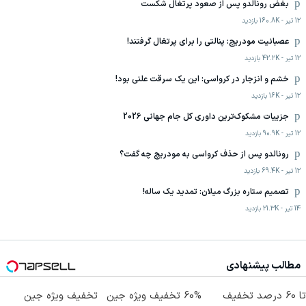
بغض رونالدو پس از صعود پرتغال شکست
12 تیر
-
160.8K
بازدید
عصبانیت مودریچ: پنالتی را برای پرتغال گرفتند!
12 تیر
-
42.2K
بازدید
خشم و انزجار در کرواسی: این یک سرقت علنی بود!
12 تیر
-
16K
بازدید
جزییات مشکوک‌ترین داوری کل جام جهانی 2026
12 تیر
-
90.9K
بازدید
رونالدو پس از حذف کرواسی به مودریچ چه گفت؟
12 تیر
-
69.4K
بازدید
تصمیم ستاره بزرگ میلان: تمدید یک ساله!
14 تیر
-
21.3K
بازدید
مطالب پیشنهادی
تا 60 درصد تخفیف
60% تخفیف ویژه جین
تخفیف ویژه جین