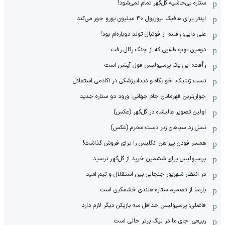
ستاره بی‌حاشیه گل‌گهر تمام نمی‌شود!
اینتر برای هافبک لیورپول ۴۰ میلیون یورو جور می‌کند
علی دایی: رفتنم از فوتبال تولد دوباره‌ام بود!
دومین توپ طلایی که از چنگ رئال رفت
رأفت: این یک پرسپولیس فول آپشن است
تست ژنتیک، خوابگاه و دندانپزشکی در آکادمی استقلال
جوان‌ترین قهرمانان جام جهانی: ورود دو ستاره جدید
اولین تصویر عالیشاه در گل‌گهر (عکس)
نسل زد سپاهان زیر دست محرم (عکس)
همسر فودن پیراهن انگلیس را برای فروش گذاشت!
پرسپولیس برای ششمین خرید از گل‌گهر ترسید
در انتظار شهریور جنجالی بین استقلال و تیم امید
بارسا از تصمیم ستاره هلندی خشمگین است
فاضلی: پرسپولیس حداقل سه بازیکن دیگر لازم دارد
ربیعی: جای ما در لیگ برتر خالی است