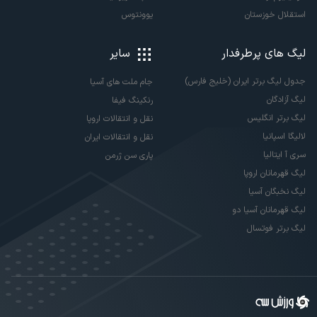
استقلال خوزستان
یوونتوس
لیگ های پرطرفدار
سایر
جدول لیگ برتر ایران (خلیج فارس)
جام ملت های آسیا
لیگ آزادگان
رنکینگ فیفا
لیگ برتر انگلیس
نقل و انتقالات اروپا
لالیگا اسپانیا
نقل و انتقالات ایران
سری آ ایتالیا
پاری سن ژرمن
لیگ قهرمانان اروپا
لیگ نخبگان آسیا
لیگ قهرمانان آسیا دو
لیگ برتر فوتسال