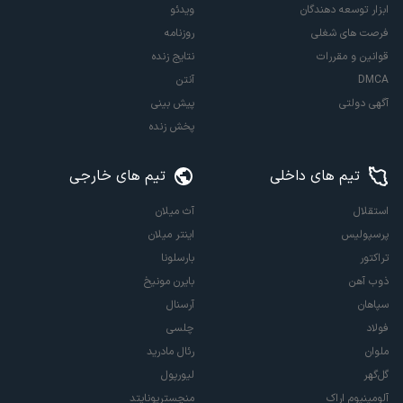
ابزار توسعه دهندگان
ویدئو
فرصت های شغلی
روزنامه
قوانین و مقررات
نتایج زنده
DMCA
آنتن
آگهی دولتی
پیش بینی
پخش زنده
تیم های داخلی
تیم های خارجی
استقلال
آث میلان
پرسپولیس
اینتر میلان
تراکتور
بارسلونا
ذوب آهن
بایرن مونیخ
سپاهان
آرسنال
فولاد
چلسی
ملوان
رئال مادرید
گل‌گهر
لیورپول
آلومینیوم اراک
منچستریونایتد