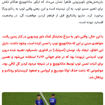
بازپخش‌های تلویزیونی ظاهراً نشان می‌داد که ایگور ماتانوویچ هنگام تلاش
برای تغییر مسیر توپ، به آن نرسیده است و این یعنی وقتی توپ به رناتو ویگا
برخورد کرد، ماریو پاشالیچ قبل از فراهم کردن موقعیت گل، در وضعیت
آفساید نبوده است.
با این حال، وقتی داور به سراغ نمایشگر کمک داور ویدیویی در کنار زمین رفت،
شواهدی مبنی بر این که ماتانوویچ توپ را لمس کرده است، وجود داشت. دلیل
این اتفاق، ایجاد یک نوسان (اسپایک) در فناوری «اسنیکو» تعبیه‌ شده درون
توپ آدیداس تریوندا بود که در جام جهانی ۲۰۲۶ استفاده می‌شود و همین
برای اثبات لمس توپ توسط ماتانوویچ و در نتیجه مردود کردن گل کافی بود،
موضوعی که باعث حذف لوکا مودریچ و کرواسی و صعود کریستیانو رونالدو و
پرتغال شد.