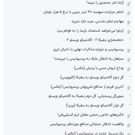
آرتتا نادر محمدی را نبیند!
اعلام جزئیات سهمیه ۴۰ لیتر بنزین با نرخ ۵ هزار تومان
مهاجم تمام نشدنی، صید تازه جزیره
آربلوا می‌خواهد استعداد بارسا را به فولام ببرد
خلاصه‌بازی بنفیکا 2 - آکادمیکو ویسئو 2
پرسپولیس و دوباره مذاکرات نهایی با دانیال ایری
سپاهان راه انتقال عارف به پرسپولیس را می‌بندد!
وداع لیونل مسی با پدرش (عکس)
گل دوم آکادمیکو ویسئو به بنفیکا (کلوویس)
آخرین فریم از مدافع ملی‌پوش پرسپولیس! (عکس)
سوپرگل پرستیانی، گل دوم بنفیکا به آکادمیکو ویسئو
گل اول آکادمیکو ویسئو به بنفیکا (پریرا)
انگیزه‌های خاص رحمتی مقابل تیم‌ آسیایی‌اش!
واقعیت انتقال جنجالی مدافع موردنظر پرسپولیس
یک دربی‌باز جدید در پرسپولیس! (عکس)