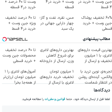
جین وست + خرید در
وست + خرید در4
وست تا 60 درصد +
4 قسط
قسطه
خرید در4 قسطه
60% تخفیف پوشاک
مس، نقره، نفت و گاز؛
تا 60 درصد تخفیف
جین وست + خرید
چهار دارایی جهانی در
ویژه جین وست +
قسطی
یک سبد
خرید در4 قسط
مطالب پیشنهادی
بهترین قیمت داروهای
بهترین داروهای لاغری
تا 60 درصد تخفیف
لاغری، با ۱ میلیون
برای شروع کاهش
محصولات جین وست
تخفیف و ارسال از
وزن، ارسال از داروخانه
+ خرید قسطی
داروخانه‌
های نزدیکت!
تجربه‌ی نوین ترید با
1 میلیون تومان
آمپول‌های لاغری را ۱
والکس، آینده‌ای روشن
تخفیف خرید داروهای
میلیون تومان ارزان‌تر
در انتظار شماست
لاغری با ارسال از
از همه‌جا بخر!
داروخانه و پک یخ!
دیدگاه‌ها
لطفا قبل از ارسال دیدگاه خود، حتما
قوانین و مقررات
را مطالعه فرمایید.