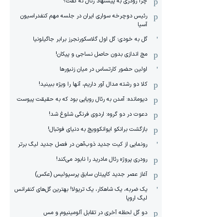
چرا رودری به پیشنهاد رئال نه گفت؟
رئیس دوچرخه سواری ایران در جلسه مهم کنفدراسیون
آسیا
گل به خودی؛ گل اول گلاسکورنجرز برابر جاگیلونیا
مچ اندازی بدون حاصل نساجی و پیکان!
اولین حضور کارتساس در میان زنبورها
کلا دو‌ رشته مدال آور داریم، آنها را ویژه ببینید!
دیومانده: آمدن به رئال رویایی بود که به حقیقت پیوست
دعوت در دو گروه: اردوی فرنگی شلوغ شد!
بازگشت برانکو ایوانکوویچ به دنیای فوتبال!
رونمایی از کیت جدید ذوب‌آهن در فصل جدید لیگ برتر
رودری پروژه رئال مادرید را نابود می‌کند!
آغاز عصر جدید کاپیتان سابق پرسپولیس (عکس)
یک ضربه، یک شاهکار، یک تریولا! بهترین گل‌های کنفرانس
لیگ اروپا
دو گل لحظه آخری در تقابل آلومینیوم و مس