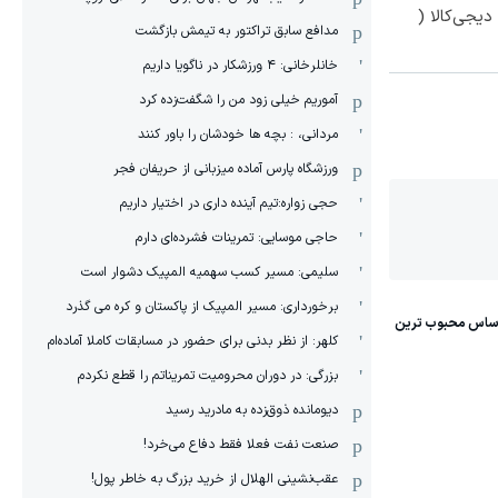
یجی‌کالا (
مدافع سابق تراکتور به تیمش بازگشت
خانلرخانی: ۴ ورزشکار در ناگویا داریم
آموریم خیلی زود من را شگفت‌زده کرد
مردانی، : بچه ها خودشان را باور کنند
ورزشگاه پارس آماده میزبانی از حریفان فجر
حجی زواره:تیم آینده داری در اختیار داریم
حاجی موسایی: تمرینات فشرده‌ای دارم
سلیمی: مسیر کسب سهمیه المپیک دشوار است
برخورداری: مسیر المپیک از پاکستان و کره می گذرد
کلهر: از نظر بدنی برای حضور در مسابقات کاملا آماده‌ام
بزرگی: در دوران محرومیت تمریناتم را قطع نکردم
دیومانده ذوق‌زده به مادرید رسید
صنعت نفت فعلا فقط دفاع می‌خرد!
عقب‌نشینی الهلال از خرید بزرگ به خاطر پول!