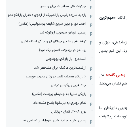
جزئیات فنی مذاکرات ایران و عمان
بازدید سرزده رئیس پارالمپیک از اردوی دختران پاراتکواندو
کانادا
«مهم‌ترین
احمد نور و پایان سریع شایعه پرسپولیس! (عکس)
رسمی: فورلان سرمربی اروگوئه شد
توقف فجر مقابل جوانان ایران با گل لحظه آخری
ماندهی، انرژی و
رونالدو در یونایتد، انفجار یک نبوغ
د. این تیم بسیار
الساندرو، یار باوفای یوونتوس
ارزشمندترین هافبک ایران مشخص شد
وهبی گفت:
«در
6 بازیکن همیشه ثابت در رئال مادرید مورینیو
ا هم نشان می‌دهد
چند قیچی برگردان دیدنی
بازیکن سایپا به چادرملو پیوست (عکس)
تمام! رودری به بارسلونا پاسخ مثبت داد
ترین بازیکنان ما
یورو 2008، آلمان - پرتغال
 تورنمنت پیشرفت
رسمی: خرید جدید خیبر خرم‌آباد از نساجی آمد