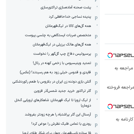
پشت صحنه آماده‌سازی تراکتورسازی
پدیده نساجی خداحافظی کرد
همه گل‌های کاکا در لیگ‌قهرمانان
متخصص ضربات ایستگاهی به چلسی پیوست
همه گل‌های هالک برزیلی در لیگ‌قهرمانان
پرسپولیس دفاع چپ گل‌گهر را نخواست
تمدید وینیسیوس با زخمی کهنه در رئال!
مراجعه به
قایدی و قدوس خیلی زود به هم رسیدند! (عکس)
آتش بازی دونده زن ایران در بلاروس با طعم رکوردشکنی
 مراجعه فروخته
گلر تراکتور خرید جدید شمس‌آذر قزوین
از لیگ اروپا تا لیگ قهرمانان؛ شاهکارهای اروپایی آنخل
دی‌ماریا
آرسنال این گلر پراشتباه را هرچه زودتر بفروشد
 کارنامه به
رودری با تماس فلیک نظرش را عوض کرد!
١۵ ستاره نایب‌قهرمان جهان برای شکار طلای اروپا