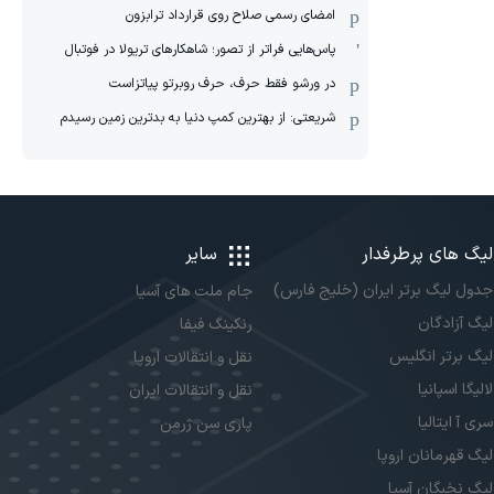
امضای رسمی صلاح روی قرارداد ترابزون
پاس‌هایی فراتر از تصور؛ شاهکارهای تریولا در فوتبال
در ورشو فقط حرف، حرف روبرتو پیاتزاست
شریعتی: از بهترین کمپ‌ دنیا به بدترین زمین‌ رسیدم
لیگ های پرطرفدار
سایر
جدول لیگ برتر ایران (خلیج فارس)
جام ملت های آسیا
لیگ آزادگان
رنکینگ فیفا
لیگ برتر انگلیس
نقل و انتقالات اروپا
لالیگا اسپانیا
نقل و انتقالات ایران
سری آ ایتالیا
پاری سن ژرمن
لیگ قهرمانان اروپا
لیگ نخبگان آسیا