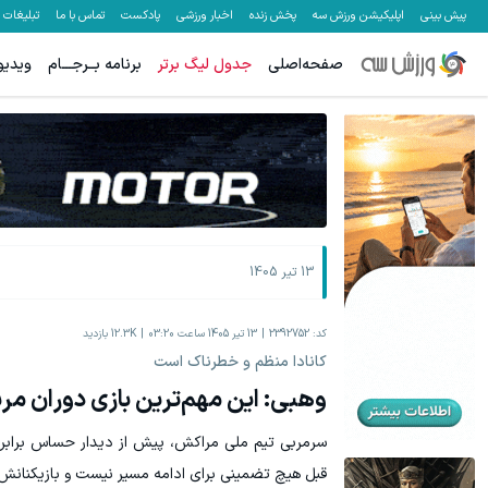
پیش بینی
اپلیکیشن ورزش سه
پخش زنده
اخبار ورزشی
پادکست
تماس با ما
تبلیغات
صفحه‌اصلی
جدول لیگ برتر
برنامه بــرجـــام
ویدیو
هنوز 50 تتر رو دریافت نکردی؟ | رایگان ثبت نام کن و رایگان شروع کن!
فرصت ویژه‼️
دریافت 50 تتر !
13 تیر 1405
کد:
2392752
13 تیر 1405 ساعت 03:20
12.3K
بازدید
کانادا منظم و خطرناک است
وهبی: این مهم‌ترین بازی دوران مر
سرمربی تیم ملی مراکش، پیش از دیدار حساس برابر ک
قبل هیچ تضمینی برای ادامه مسیر نیست و بازیکنانش ب