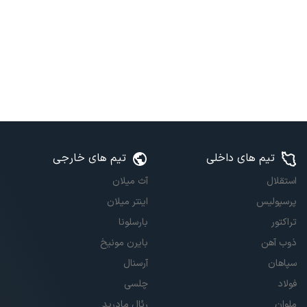
تیم های داخلی
تیم های خارجی
استقلال
آث میلان
پرسپولیس
اینتر میلان
تراکتور
بارسلونا
ذوب آهن
بایرن مونیخ
سپاهان
آرسنال
فولاد
چلسی
ملوان
رئال مادرید