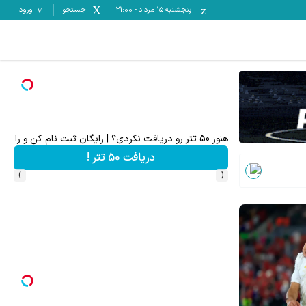
پنجشنبه ۱۵ مرداد
-
21:00
جستجو
ورود
به بزرگترین جشنواره ایمپلنت تهران خوش اومدید! | فقط ۲۵ میلیون !
رزرورایگان نوبت
›
‹