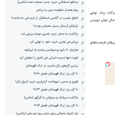
مدافع استقلالی خرید جدید صنعت نفت (عکس)
پیام هشدار مقاومت یمن به ریاض
رکات زیاد، نوعی
اتفاق عجیب در آکادمی استقلال: از تیم ملی جا ماندند!
 حال توان دویدن
بازیکنان آرسنال بسیار عصبانی بودند!
بازگشت به محل جرم: باصری دوباره برزیلی شد
پی‌اس‌جی اولین خرید خود را نهایی کرد
حریفان فرصت‌های
هزاریان: تا بازی پرسپولیس پنجره باز می‌شود
کویت تنها مدرسه ایرانی این کشور را تعطیل کرد
برترین گل‌های رئال مادرید در لیگ قهرمانان
10 گل برتر لیگ قهرمانان فصل 2020
فوری و رسمی: دیومانده، گران‌ترین خرید تاریخ رئال!
10 گل برتر لیگ قهرمانان فصل 2023
بازگشت سیامک و سیاوش به گل‌گهر (عکس)
10 گل برتر لیگ قهرمانان فصل 2016
یک تاریخ جنجالی برای جشن روز تیم ملی آرژانتین!