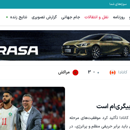
سوژه‌های شما
روزنامه
نقل و انتقالات
جام جهانی
گزارش تصویری
نتایج زنده
 استخدام بیمه سامان با حقوق و مزایای بالا
گردونه شانس بدون پوچ، از آیفون17تا PS5 و طلای دیجیتال و دلار🔥
تکمیل فرم
بچرخونش
کانادا
0
-
3
مراکش
بیگری‌ام است
انادا تأکید کرد موفقیت‌های مرحله
اید برابر حریفی منظم و پرانرژی، در