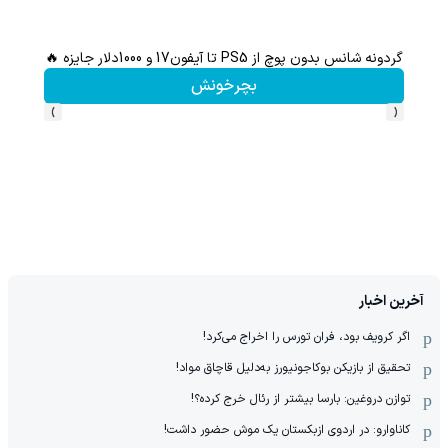
گردونه شانس بدون پوچ از PS5 تا آیفون17 و 1000دلار جایزه 🔥
بچرخونش
›
‹
آخرین اخبار
اگر کرویف بود، فران تورس را اخراج می‌کرد!
تحقیق از بازیکن بوکاجونیورز به‌دلیل قاچاق مواد!
توازن دروغین: بارسا بیشتر از رئال خرج کرده؟!
کاناوارو: در اردوی ازبکستان یک موش حضور داشت!