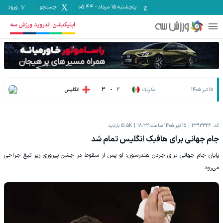
پنجشنبه ۱۵ مرداد
-
05:44
جستجو
ورود
اپلیکیشن اندروید ورزش سه
15 تیر 1405
مکزیک
2
-
3
انگلیس
کد:
2393326
15 تیر 1405 ساعت 18:32
51.5K
بازدید
جام جهانی برای هافبک انگلیس تمام شد
پایان جام جهانی برای جردن هندرسون: او پس از سقوط در جشن پیروزی زیر تیغ جراحی
می‌رود.