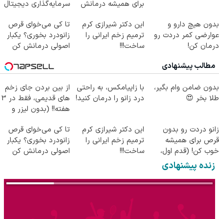
برای همیشه درمانش
سرمایه‌گذاری دیجیتال
کن
شما
بدون هیچ دارو و
این دکتر شیرازی کرم
تا کی می‌خوای قرص
عوارضی کمر دردت رو
ترمیم زخم ایرانی را
زانودرد بخوری؟ یکبار
درمان کن!
ساخت!!!
اصولی درمانش کن
(پرسش‌نامه)
مطالب پیشنهادی
بدون ضامن وام بگیر،
با زاپیامکس، به راحتی
از بین بردن جای زخم
طلا بخر 😍
درد زانو را درمان کنید!
های قدیمی، فقط در 3
هفته!! (بدون لیزر و
جراحی)
زانو دردت رو بدون
این دکتر شیرازی کرم
تا کی می‌خوای قرص
قرص برای همیشه
ترمیم زخم ایرانی را
زانودرد بخوری؟ یکبار
خوب کن! (قدم اول،
ساخت!!!
اصولی درمانش کن
پرسش‌نامه)
زنده پیشنهادی