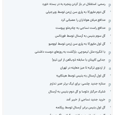
رسمی: استقلال در باز کردن پنجره به در بسته خورد
گل دوم مایورکا به پاری سن ژرمن توسط ویرجیلی
مدافع میلان هواداران را عصبانی کرد
مدافع راست نساجی به چادرملو پیوست
گل سوم بتیس به آرسنال توسط فورنالس
گل اول مایورکا به پاری سن ژرمن توسط لوومبو
با انگیزه مثل لیموچی، بازگشت به روزهای دوست داشتنی
جدایی کاپیتان با سابقه ذوب‌آهن از این تیم!
از اردوی ترکیه تا میز معاینه در تهران
گل اول آرسنال به بتیس توسط هینکاپیه
ستاره جدید چلسی: برای لیگ برتر صبر ندارم
شلیک مرگبار دئوسا و گل دوم بتیس به آرسنال
خرید جدید نساجی از خیبر آمد
گل اول بتیس برابر آرسنال توسط ریکلمه