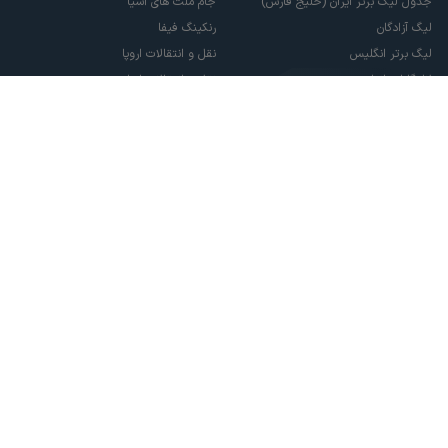
جدول لیگ برتر ایران (خلیج فارس)
جام ملت های آسیا
لیگ آزادگان
رنکینگ فیفا
لیگ برتر انگلیس
نقل و انتقالات اروپا
لالیگا اسپانیا
نقل و انتقالات ایران
سری آ ایتالیا
پاری سن ژرمن
لیگ قهرمانان اروپا
لیگ نخبگان آسیا
لیگ قهرمانان آسیا دو
لیگ برتر فوتسال
تمام حقوق مادی و معنوی این سایت متعلق به ورزش سه می باشد. شما می توانید از
سایت ورزش سه در صورت پذیرش موافقت نامه کاربری استفاده نمایید.