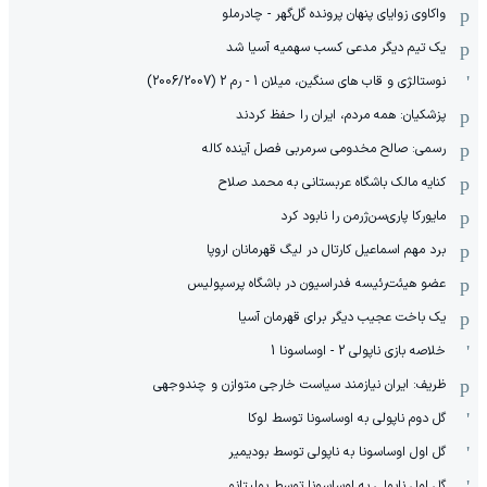
واکاوی زوایای پنهان پرونده گل‌گهر - چادرملو
یک تیم دیگر مدعی کسب سهمیه آسیا شد
نوستالژی و قاب های سنگین، میلان 1 - رم 2 (2006/2007)
پزشکیان: همه مردم، ایران را حفظ کردند
رسمی: صالح مخدومی سرمربی فصل آینده کاله
کنایه مالک باشگاه عربستانی به محمد صلاح
مایورکا پاری‌سن‌ژرمن را نابود کرد
برد مهم اسماعیل کارتال در لیگ قهرمانان اروپا
عضو هیئت‌رئیسه فدراسیون در باشگاه پرسپولیس
یک باخت عجیب دیگر برای قهرمان آسیا
خلاصه بازی ناپولی 2 - اوساسونا 1
ظریف: ایران نیازمند سیاست خارجی متوازن و چندوجهی
گل دوم ناپولی به اوساسونا توسط لوکا
گل اول اوساسونا به ناپولی توسط بودیمیر
گل اول ناپولی به اوساسونا توسط پولیتانو