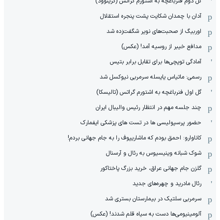
گل دوم فنرباغچه به اشتورم گراتس (گرینوود)
آدان با چمدان شکایت پشت پنجره استقلال
اوربیگ از صحبت‌های نویر شگفت‌زده شد
مدافع خیبر از روسیه آمد! (عکس)
آمادگی توپچی‌ها برای تقابل برابر بتیس
رسمی: ماتیاس یایسله سرمربی نیوکسل شد
گل اول فنرباغچه به اشتورم گراتس (تالیسکا)
چند جلسه مهم در انتظار رئیس والیبال ایران
حضور پرسپولیسی ها در تست های پزشکی ایفمارک
کاناوارو: احمق بودم که ماشاریپوف را به جام جهانی بردم!
شوک شبانه وینیسیوس به رئال و آرسنال
گلزن جام جهانی عراق، خرید بزرگ پاختاکور
رئال مادرید و چهره‌های جدید
سرمربی سلتیک در بیمارستان بستری شد
آلومینیومی‌ها دست به سیاه قلم شدند! (عکس)