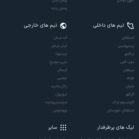
آگهی دولتی
پیش بینی
پخش زنده
تیم های داخلی
تیم های خارجی
استقلال
آث میلان
پرسپولیس
اینتر میلان
تراکتور
بارسلونا
ذوب آهن
بایرن مونیخ
سپاهان
آرسنال
فولاد
چلسی
ملوان
رئال مادرید
گل‌گهر
لیورپول
آلومینیوم اراک
منچستریونایتد
استقلال خوزستان
یوونتوس
لیگ های پرطرفدار
سایر