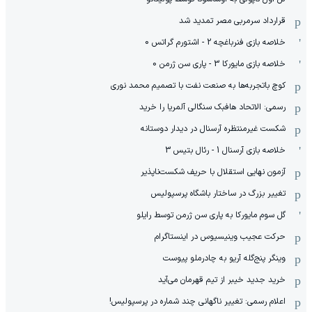
قرارداد سرمربی مصر تمدید شد
خلاصه بازی فنرباغچه 2 - اشتورم گراتس 0
خلاصه بازی مایورکا 3 - پاری سن ژرمن 0
کوچ باتجربه‌ها به صنعت نفت با تصمیم محمد نوری
رسمی: الاتحاد هافبک سنگالی آلمریا را خرید
شکست غیرمنتظره آرسنال در دیدار دوستانه
خلاصه بازی آرسنال 1 - رئال بتیس 3
آزمون نهایی استقلال با حریف شکست‌ناپذیر
تغییر بزرگ در ساختار باشگاه پرسپولیس
گل سوم مایورکا به پاری سن ژرمن توسط رایلو
حرکت عجیب وینیسیوس در اینستاگرام
وینگر پنج‌گله آریو به چادرملو پیوست
خرید جدید خیبر از تیم قهرمان می‌آید
اعلام رسمی: تغییر ناگهانی چند شماره در پرسپولیس!