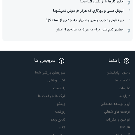
ایگور گلرها را از نفس انداخت!
لیونل مسی و روزگاری که هرگز فراموش نمی‌شود!
بی تفاوتی عجیب رامین رضاییان به جدایی از استقلال!
حضور تیم ملی ایران در عراق در هاله‌ای از ابهام
راهنما
سرویس ها
دانلود اپلیکیشن
سوژه‌های ورزشی شما
ارتباط با ما
اخبار ورزشی
تبلیغات
پادکست
درباره ما
لیگ ها و رقابت ها
ابزار توسعه دهندگان
ویدئو
فرصت های شغلی
روزنامه
قوانین و مقررات
نتایج زنده
DMCA
آنتن