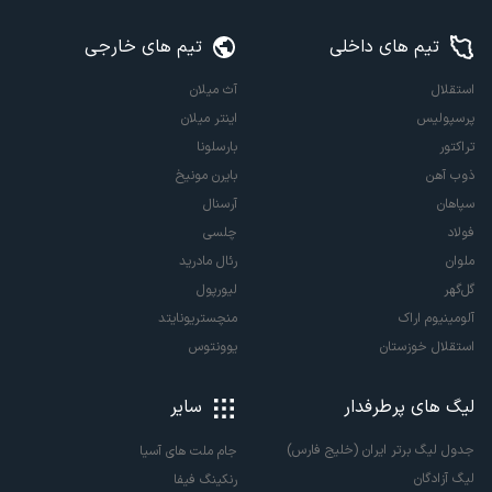
تیم های داخلی
تیم های خارجی
استقلال
آث میلان
پرسپولیس
اینتر میلان
تراکتور
بارسلونا
ذوب آهن
بایرن مونیخ
سپاهان
آرسنال
فولاد
چلسی
ملوان
رئال مادرید
گل‌گهر
لیورپول
آلومینیوم اراک
منچستریونایتد
استقلال خوزستان
یوونتوس
لیگ های پرطرفدار
سایر
جدول لیگ برتر ایران (خلیج فارس)
جام ملت های آسیا
لیگ آزادگان
رنکینگ فیفا