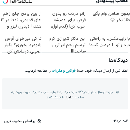
مطالب پیشنهادی
بدون ضامن وام بگیر،
زانو دردت رو بدون
از بین بردن جای زخم
طلا بخر 😍
قرص برای همیشه
های قدیمی، فقط در 3
خوب کن! (قدم اول،
هفته!! (بدون لیزر و
پرسش‌نامه)
جراحی)
با زاپیامکس، به راحتی
این دکتر شیرازی کرم
تا کی می‌خوای قرص
درد زانو را درمان کنید!
ترمیم زخم ایرانی را
زانودرد بخوری؟ یکبار
ساخت!!!
اصولی درمانش کن
دیدگاه‌ها
لطفا قبل از ارسال دیدگاه خود، حتما
قوانین و مقررات
را مطالعه فرمایید.
جهت ارسال نظر و دیدگاه خود باید ابتدا وارد سایت شوید. جهت ورود به
سایت
اینجا
را کلیک کنید
202
دیدگاه
بر اساس محبوب ترین