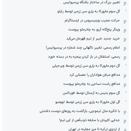
تغییر بزرگ در ساختار باشگاه پرسپولیس
گل سوم مایورکا به پاری سن ژرمن توسط رایلو
حرکت عجیب وینیسیوس در اینستاگرام
وینگر پنج‌گله آریو به چادرملو پیوست
خرید جدید خیبر از تیم قهرمان می‌آید
اعلام رسمی: تغییر ناگهانی چند شماره در پرسپولیس!
رسمی: استقلال در باز کردن پنجره به در بسته خورد
گل دوم مایورکا به پاری سن ژرمن توسط ویرجیلی
مدافع میلان هواداران را عصبانی کرد
مدافع راست نساجی به چادرملو پیوست
گل سوم بتیس به آرسنال توسط فورنالس
گل اول مایورکا به پاری سن ژرمن توسط لوومبو
با انگیزه مثل لیموچی، بازگشت به روزهای دوست داشتنی
جدایی کاپیتان با سابقه ذوب‌آهن از این تیم!
از اردوی ترکیه تا میز معاینه در تهران