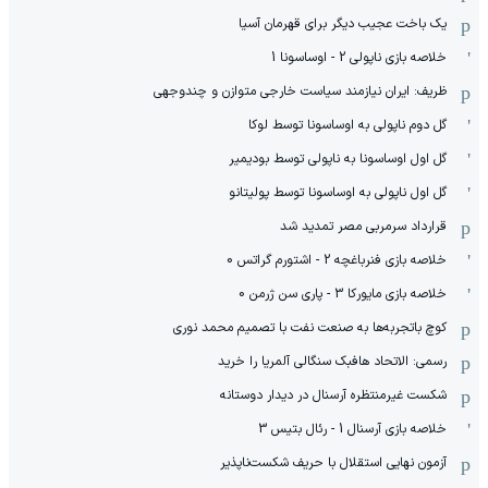
یک باخت عجیب دیگر برای قهرمان آسیا
خلاصه بازی ناپولی 2 - اوساسونا 1
ظریف: ایران نیازمند سیاست خارجی متوازن و چندوجهی
گل دوم ناپولی به اوساسونا توسط لوکا
گل اول اوساسونا به ناپولی توسط بودیمیر
گل اول ناپولی به اوساسونا توسط پولیتانو
قرارداد سرمربی مصر تمدید شد
خلاصه بازی فنرباغچه 2 - اشتورم گراتس 0
خلاصه بازی مایورکا 3 - پاری سن ژرمن 0
کوچ باتجربه‌ها به صنعت نفت با تصمیم محمد نوری
رسمی: الاتحاد هافبک سنگالی آلمریا را خرید
شکست غیرمنتظره آرسنال در دیدار دوستانه
خلاصه بازی آرسنال 1 - رئال بتیس 3
آزمون نهایی استقلال با حریف شکست‌ناپذیر