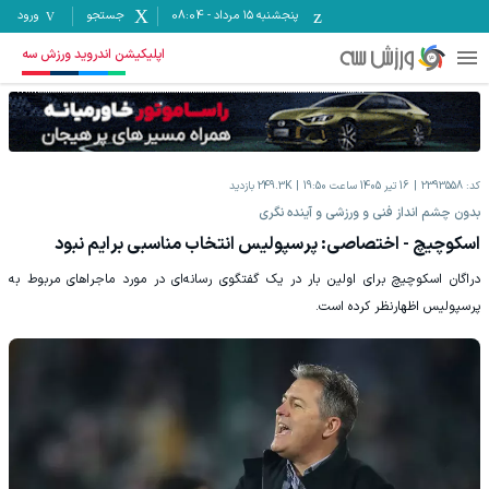
پنجشنبه ۱۵ مرداد
-
08:04
جستجو
ورود
اپلیکیشن اندروید ورزش سه
کد:
2393558
16 تیر 1405 ساعت 19:50
249.3K
بازدید
بدون چشم انداز فنی و ورزشی و آینده نگری
اسکوچیچ - اختصاصی: پرسپولیس انتخاب مناسبی برایم نبود
دراگان اسکوچیچ برای اولین بار در یک گفتگوی رسانه‌ای در مورد ماجراهای مربوط به
پرسپولیس اظهارنظر کرده است.