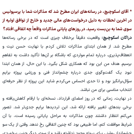
* آقای اسکوچیچ، در رسانه‌های ایران مطرح شد که مذاکرات شما با پرسپولیس
در آخرین لحظات به دلیل درخواست‌های مالی جدید و خارج از توافق اولیه از
سوی شما به بن‌بست رسید. در روزهای پایانی مذاکرات واقعاً چه اتفاقی افتاد؟
دراگان اسکوچیچ:
واقعیت دقیقاً برخلاف چیزی است که در برخی رسانه‌ها
مطرح شد. از همان ابتدای مذاکرات تلاش کردم با نهایت حسن نیت و
انعطاف‌پذیری، درباره تمام مواردی که باشگاه بر آن‌ها تأکید داشت به تفاهم
برسیم. هدف من این بود که همکاری شکل بگیرد. با این حال، از همان ابتدا
نبودِ یک گفت‌وگوی جدی درباره چشم‌انداز فنی و ورزشی پروژه برایم
سؤال‌برانگیز بود و تا حدی احساس می‌کردم شاید این پروژه از نظر حرفه‌ای
انتخاب مناسبی برای من نباشد.
در نهایت، زمانی که در روز امضای قرارداد، نسخه‌ای با ارقام کاهش‌یافته و
برخی بندهای تغییر یافته ارائه شد، این تردیدها برایم جدی‌تر شد. تصور
می‌کنم انتظار داشتند چون مذاکرات به مراحل پایانی رسیده است، با آن
شرایط موافقت کنم، اما طبیعی بود که چنین اتفاقی رخ ندهد. وقتی از یک سو
چشم‌انداز روشنی برای پروژه وجود نداشته باشد و از سوی دیگر چنین برخوردی