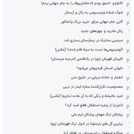
کاناوارو: احمق بودم که ماشاریپوف را به جام جهانی بردم!
شوک شبانه وینیسیوس به رئال و آرسنال
گلزن جام جهانی عراق، خرید بزرگ پاختاکور
رئال مادرید و چهره‌های جدید
سرمربی سلتیک در بیمارستان بستری شد
آلومینیومی‌ها دست به سیاه قلم شدند! (عکس)
کاپیتان قهرمان اروپا در یک‌قدمی الدرعیه عربستان!
ناپولی امسال قرمزپوش می‌شود!
انفجار و حادثه دریایی در خلیج عدن
مصدومیت نگران‌کننده ستاره اینتر در دربی
امید عالیشاه و رنگی که به آن عادت نداریم! (عکس)
تاجرنیا از پنجره استقلال قطع امید کرد؟
پزشکان لیگ مهمان پزشکان تیم ملی
برترین گل های بارسلونا در ادوار لیگ قهرمانان اروپا
مذاکره استقلال برای میزبانی در فولاد آرنا