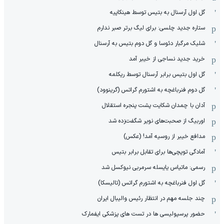
گل اول آرسنال به بتیس توسط هینکاپیه
ستاره جدید چلسی: برای لیگ برتر صبر ندارم
شلیک مرگبار دئوسا و گل دوم بتیس به آرسنال
خرید جدید نساجی از خیبر آمد
گل اول بتیس برابر آرسنال توسط ریکلمه
گل دوم فنرباغچه به اشتورم گراتس (گرینوود)
آدان با چمدان شکایت پشت پنجره استقلال
اوربیگ از صحبت‌های نویر شگفت‌زده شد
مدافع خیبر از روسیه آمد! (عکس)
آمادگی توپچی‌ها برای تقابل برابر بتیس
رسمی: ماتیاس یایسله سرمربی نیوکسل شد
گل اول فنرباغچه به اشتورم گراتس (تالیسکا)
چند جلسه مهم در انتظار رئیس والیبال ایران
حضور پرسپولیسی ها در تست های پزشکی ایفمارک