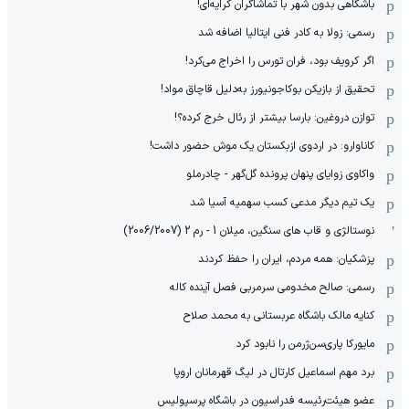
باشگاهی بدون شهر با تماشاگران کرایه‌ای!
رسمی: زولا به کادر فنی ایتالیا اضافه شد
اگر کرویف بود، فران تورس را اخراج می‌کرد!
تحقیق از بازیکن بوکاجونیورز به‌دلیل قاچاق مواد!
توازن دروغین: بارسا بیشتر از رئال خرج کرده؟!
کاناوارو: در اردوی ازبکستان یک موش حضور داشت!
واکاوی زوایای پنهان پرونده گل‌گهر - چادرملو
یک تیم دیگر مدعی کسب سهمیه آسیا شد
نوستالژی و قاب های سنگین، میلان 1 - رم 2 (2006/2007)
پزشکیان: همه مردم، ایران را حفظ کردند
رسمی: صالح مخدومی سرمربی فصل آینده کاله
کنایه مالک باشگاه عربستانی به محمد صلاح
مایورکا پاری‌سن‌ژرمن را نابود کرد
برد مهم اسماعیل کارتال در لیگ قهرمانان اروپا
عضو هیئت‌رئیسه فدراسیون در باشگاه پرسپولیس