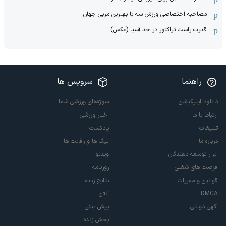
مصاحبه اختصاصی ورزش سه با بهترین مربی جهان
قدرت راست تراکتور در حد آسیا (عکس)
راهنما
سرویس ها
دانلود اپلیکیشن
سوژه‌های ورزشی شما
ارتباط با ما
اخبار ورزشی
تبلیغات
پادکست
درباره ما
لیگ ها و رقابت ها
ابزار توسعه دهندگان
ویدئو
فرصت های شغلی
روزنامه
قوانین و مقررات
نتایج زنده
DMCA
آنتن
آگهی دولتی
پیش بینی
پخش زنده