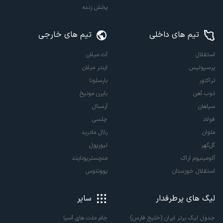
پخش زنده
تیم های داخلی
تیم های خارجی
استقلال
آث میلان
پرسپولیس
اینتر میلان
تراکتور
بارسلونا
ذوب آهن
بایرن مونیخ
سپاهان
آرسنال
فولاد
چلسی
ملوان
رئال مادرید
گل‌گهر
لیورپول
آلومینیوم اراک
منچستریونایتد
استقلال خوزستان
یوونتوس
لیگ های پرطرفدار
سایر
جدول لیگ برتر ایران (خلیج فارس)
جام ملت های آسیا