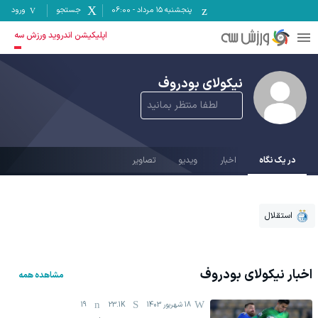
پنجشنبه ۱۵ مرداد
-
06:00
جستجو
ورود
اپلیکیشن اندروید ورزش سه
نیکولای بودروف
لطفا منتظر بمانید
در یک نگاه
اخبار
ویدیو
تصاویر
استقلال
اخبار
نیکولای بودروف
مشاهده همه
18 شهریور 1403
23.1K
19