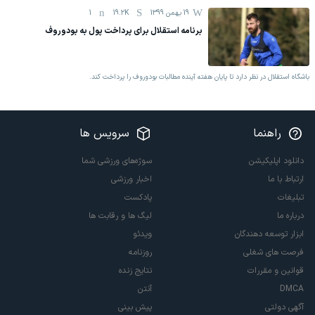
19 بهمن 1399
19.2K
1
برنامه استقلال برای پرداخت پول به بودوروف
باشگاه استقلال در نظر دارد تا پایان هفته آینده مطالبات بودوروف را پرداخت کند.
راهنما
سرویس ها
دانلود اپلیکیشن
سوژه‌های ورزشی شما
ارتباط با ما
اخبار ورزشی
تبلیغات
پادکست
درباره ما
لیگ ها و رقابت ها
ابزار توسعه دهندگان
ویدئو
فرصت های شغلی
روزنامه
قوانین و مقررات
نتایج زنده
DMCA
آنتن
آگهی دولتی
پیش بینی