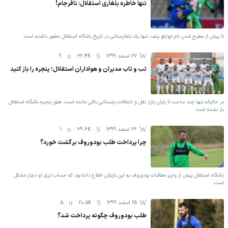
تنها خاطره بلغاری استقلال: نافرجام!
تا پیش از مطرح شدن نام ایوایلو پتف،‌ تنها یک بلغارستانی در تاریخ باشگاه استقلال حضور داشته است.
27 اسفند 1399
32.4K
9
تب و تاب مدیران و هواداران استقلال؛ پنجره را باز کنید
در حالیکه تنها چند ساعت تا پایان بازار نقل و انتقالات زمستانی باقی مانده است، هنوز پنجره باشگاه استقلال
باز نشده است.
26 اسفند 1399
39.6K
1
چرا پرداخت طلب بودوروف برگشت خورد؟
باشگاه استقلال پیش از واریز مطالبات بودوروف به این بازیکن اطلاع داده بود که حساب ارزی او دچار مشکل
است.
25 اسفند 1399
20.5K
5
طلب بودوروف چگونه پرداخت شد؟