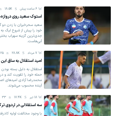
6 ساعت پیش
18.5K
استوک سعید روی دروازه‌
سعید سحرخیزان با زدن دو گل
خود را پیش از شروع لیگ به
جدی‌ترین گزینه سهراب بختیا
آبی‌هاست.
7 مرداد
28.8K
25
امید استقلال به ساق این
استقلال به دلیل بسته بودن پ
حمله خود را تقویت کند و در
محمدرضا آزادی امیدهای اصلی
آینده محسوب می‌شوند.
18 تیر
17.4K
33
سه استقلالی در اردوی ترک
با وجود مخالفت اولیه کادرفن