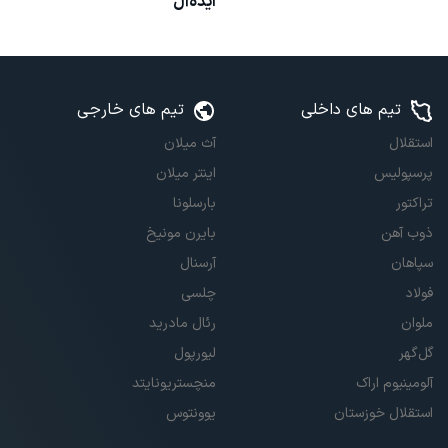
ایده‌آل
تیم های داخلی
تیم های خارجی
استقلال
آث میلان
پرسپولیس
اینتر میلان
تراکتور
بارسلونا
ذوب آهن
بایرن مونیخ
سپاهان
آرسنال
فولاد
چلسی
ملوان
رئال مادرید
گل‌گهر
لیورپول
آلومینیوم اراک
منچستریونایتد
استقلال خوزستان
یوونتوس