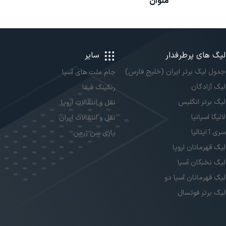
ملوان
لیگ های پرطرفدار
سایر
جدول لیگ برتر ایران (خلیج فارس)
جام ملت های آسیا
لیگ آزادگان
رنکینگ فیفا
لیگ برتر انگلیس
نقل و انتقالات اروپا
لالیگا اسپانیا
نقل و انتقالات ایران
سری آ ایتالیا
پاری سن ژرمن
لیگ قهرمانان اروپا
لیگ نخبگان آسیا
لیگ قهرمانان آسیا دو
لیگ برتر فوتسال