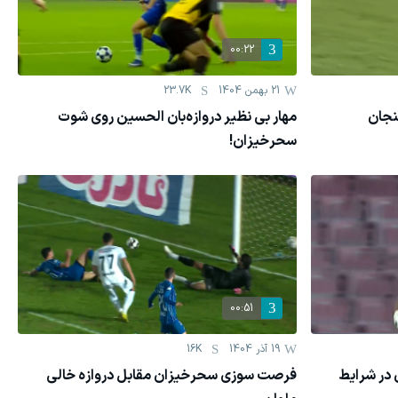
00:22
21 بهمن 1404
23.7K
نجان
مهار بی نظیر دروازه‌بان الحسین روی شوت
سحرخیزان!
00:51
19 آذر 1404
16K
در شرایط
فرصت سوزی سحرخیزان مقابل دروازه خالی