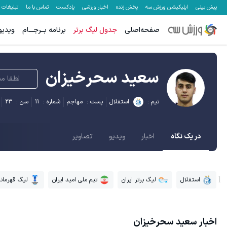
پیش بینی
اپلیکیشن ورزش سه
پخش زنده
اخبار ورزشی
پادکست
تماس با ما
تبلیغات
صفحه‌اصلی
جدول لیگ برتر
برنامه بــرجـــام
ویدیو
سعید سحرخیزان
لطفا من
تیم :
استقلال
پست :
مهاجم
شماره :
11
سن :
23
در یک نگاه
اخبار
ویدیو
تصاویر
استقلال
لیگ برتر ایران
تیم ملی امید ایران
لیگ قهرمانا
اخبار
سعید سحرخیزان