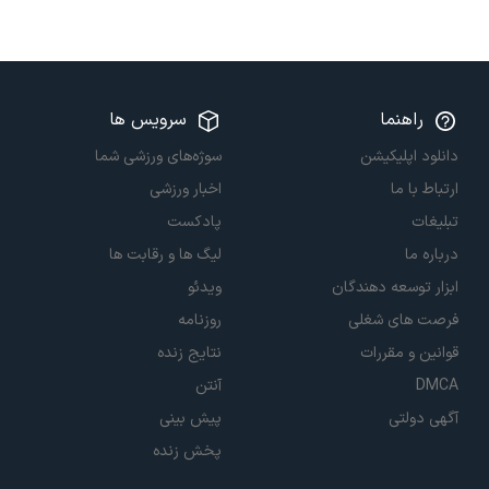
راهنما
سرویس ها
دانلود اپلیکیشن
سوژه‌های ورزشی شما
ارتباط با ما
اخبار ورزشی
تبلیغات
پادکست
درباره ما
لیگ ها و رقابت ها
ابزار توسعه دهندگان
ویدئو
فرصت های شغلی
روزنامه
قوانین و مقررات
نتایج زنده
DMCA
آنتن
آگهی دولتی
پیش بینی
پخش زنده