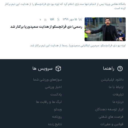
باشگاه هلاس ورونا پس از انجام تنها سه بازی اعلام کرد که اوزه بیو دی فرانچسکو را از هدایت این تیم برکنار
کرده است.
15 مهر 1398
15K
0
رسمی؛ دی فرانچسکو از هدایت سمپدوریا برکنار شد
اوزه بیو دی فرانچسکو، سرمربی ایتالیایی سمپدوریا، رسما از هدایت این تیم برکنار شد.
راهنما
سرویس ها
دانلود اپلیکیشن
سوژه‌های ورزشی شما
ارتباط با ما
اخبار ورزشی
تبلیغات
پادکست
درباره ما
لیگ ها و رقابت ها
ابزار توسعه دهندگان
ویدئو
فرصت های شغلی
روزنامه
قوانین و مقررات
نتایج زنده