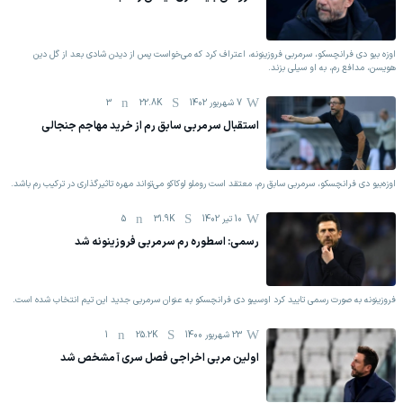
اوزه بیو دی فرانچسکو، سرمربی فروزینونه، اعتراف کرد که می‌خواست پس از دیدن شادی بعد از گل دین
هویسن، مدافع رم، به او سیلی بزند.
7 شهریور 1402
22.8K
3
استقبال سرمربی سابق رم از خرید مهاجم جنجالی
اوزه‌بیو دی فرانچسکو، سرمربی سابق رم، معتقد است روملو لوکاکو می‌تواند مهره تاثیرگذاری در ترکیب رم باشد.
10 تیر 1402
31.9K
5
رسمی: اسطوره رم سرمربی فروزینونه شد
فروزینونه به صورت رسمی تایید کرد اوسیبو دی فرانچسکو به عنوان سرمربی جدید این تیم انتخاب شده است.
23 شهریور 1400
25.2K
1
اولین مربی اخراجی فصل سری آ مشخص شد