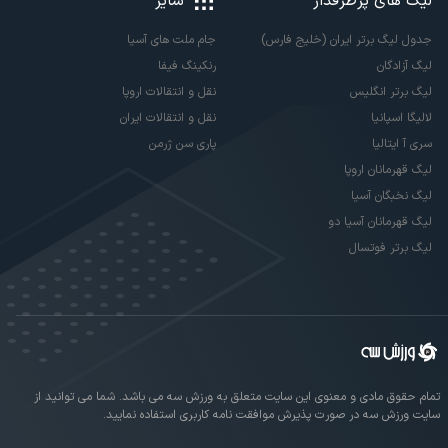
لیگ های پرطرفدار
سایر
جدول لیگ برتر ایران (خلیج فارس)
جام ملت های آسیا
لیگ آزادگان
رنکینگ فیفا
لیگ برتر انگلیس
نقل و انتقالات اروپا
لالیگا اسپانیا
نقل و انتقالات ایران
سری آ ایتالیا
پاری سن ژرمن
لیگ قهرمانان اروپا
لیگ نخبگان آسیا
لیگ قهرمانان آسیا دو
لیگ برتر فوتسال
تمام حقوق مادی و معنوی این سایت متعلق به ورزش سه می باشد. شما می توانید از
سایت ورزش سه در صورت پذیرش موافقت نامه کاربری استفاده نمایید.