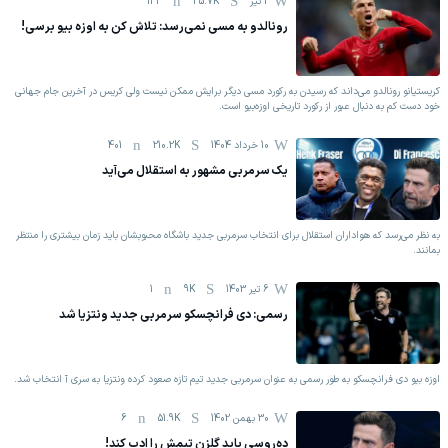
2 تیر
35.7K
133
رونالدو به مسی نمی‌رسد: تلاش کن به اوزه بیو برسی!
‏کریستیانو رونالدو می‌داند که رسیدن به رکورد مسی دیگر برایش ممکن نیست ولی کریس در آخرین جام جهانی
خود دست کم به دنبال عبور از رکورد تاریخی اوزه‌بیو است.
10 خرداد 1404
210.2K
401
یک سرمربی مشهور به استقلال می‌آید
به نظر می‌رسد که هواداران استقلال برای انتخاب سرمربی جدید باشگاه محبوبشان باید زمان بیشتری را منتظر
بمانند.
6 تیر 1403
9K
1
رسمی: دی فرانچسکو سرمربی جدید ونتزيا شد
اوزه بیو دی فرانچسکو به طور رسمی به عنوان سرمربی جدید تیم تازه صعود کرده ونتزيا به سری آ انتخاب شد.
30 بهمن 1402
51.9K
6
ده‌روسی باید گلزن تیمش را ادب کند!