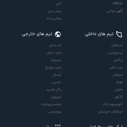
DMCA
آنتن
آگهی دولتی
پیش بینی
پخش زنده
تیم های داخلی
تیم های خارجی
استقلال
آث میلان
پرسپولیس
اینتر میلان
تراکتور
بارسلونا
ذوب آهن
بایرن مونیخ
سپاهان
آرسنال
فولاد
چلسی
ملوان
رئال مادرید
گل‌گهر
لیورپول
آلومینیوم اراک
منچستریونایتد
استقلال خوزستان
یوونتوس