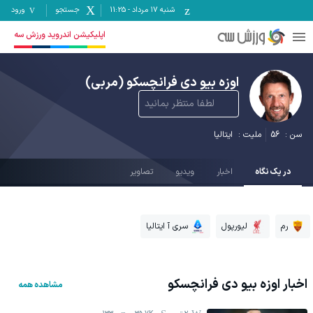
شنبه ۱۷ مرداد
-
11:25
جستجو
ورود
اپلیکیشن اندروید ورزش سه
اوزه بیو دی فرانچسکو
(مربی)
لطفا منتظر بمانید
سن :
56
ملیت :
ایتالیا
در یک نگاه
اخبار
ویدیو
تصاویر
رم
لیورپول
سری آ ایتالیا
اخبار
اوزه بیو دی فرانچسکو
مشاهده همه