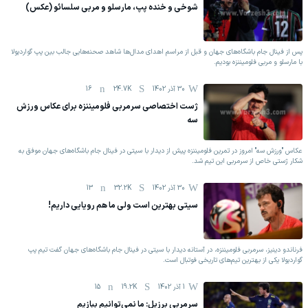
شوخی و خنده پپ، مارسلو و مربی سلسائو (عکس)
پس از فینال جام باشگاه‌های جهان و قبل از مراسم اهدای مدال‌ها شاهد صحنه‌هایی جالب بین پپ گواردیولا
با مارسلو و مربی فلومیننزه بودیم.
30 آذر 1402
24.7K
16
ژست اختصاصی سرمربی فلومیننزه برای عکاس ورزش
سه
عکاس "ورزش سه" امروز در تمرین فلومیننزه پیش از دیدار با سیتی در فینال جام ‏باشگاه‌های جهان موفق به
شکار ژستی خاص از سرمربی این تیم شد. ‏
30 آذر 1402
32.2K
13
سیتی بهترین است ولی ما هم رویایی داریم!‏
فرناندو دینیز، سرمربی فلومیننزه، در آستانه دیدار با سیتی در فینال جام باشگاه‌های ‏جهان گفت تیم پپ
گواردیولا یکی از بهترین تیم‌های تاریخی فوتبال است. ‏
1 آذر 1402
19.2K
15
سرمربی برزیل: ما نمی‌توانیم ببازیم