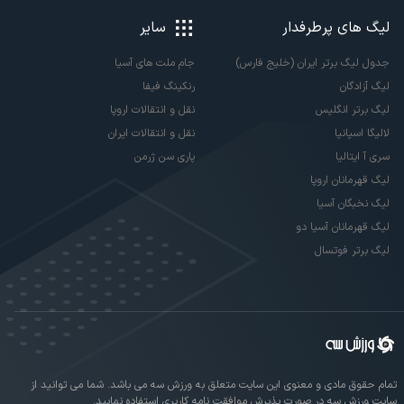
لیگ های پرطرفدار
سایر
جدول لیگ برتر ایران (خلیج فارس)
جام ملت های آسیا
لیگ آزادگان
رنکینگ فیفا
لیگ برتر انگلیس
نقل و انتقالات اروپا
لالیگا اسپانیا
نقل و انتقالات ایران
سری آ ایتالیا
پاری سن ژرمن
لیگ قهرمانان اروپا
لیگ نخبگان آسیا
لیگ قهرمانان آسیا دو
لیگ برتر فوتسال
تمام حقوق مادی و معنوی این سایت متعلق به ورزش سه می باشد. شما می توانید از
سایت ورزش سه در صورت پذیرش موافقت نامه کاربری استفاده نمایید.