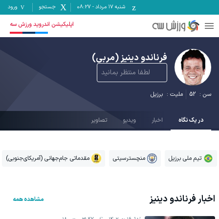
شنبه ۱۷ مرداد
-
08:27
جستجو
ورود
اپلیکیشن اندروید ورزش سه
فرناندو دینیز
(مربی)
لطفا منتظر بمانید
سن :
52
ملیت :
برزیل
در یک نگاه
اخبار
ویدیو
تصاویر
تیم ملی برزیل
منچسترسیتی
مقدماتی جام‌جهانی (آمریکای‌جنوبی)
اخبار
فرناندو دینیز
مشاهده همه