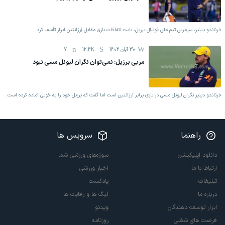
فرناندو دینیز، سرمربی تیم ملی فوتبال برزیل، بابت اتفاقات بازی مقابل آرژانتین ابراز تأسف کرد.
30 آبان 1402
12.4K
7
مربی برزیل: نمی‌توان نگران لیونل مسی نبود
فرناندو دینیز نگران لیونل مسی در بازی برابر آرژانتین است اما گفت که برزیل خود را به خوبی آماده کرده است.
راهنما
سرویس ها
دانلود اپلیکیشن
سوژه‌های ورزشی شما
ارتباط با ما
اخبار ورزشی
تبلیغات
پادکست
درباره ما
لیگ ها و رقابت ها
ابزار توسعه دهندگان
ویدئو
فرصت های شغلی
روزنامه