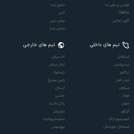
قوانین و مقررات
نتایج زنده
DMCA
آنتن
آگهی دولتی
پیش بینی
پخش زنده
تیم های داخلی
تیم های خارجی
استقلال
آث میلان
پرسپولیس
اینتر میلان
تراکتور
بارسلونا
ذوب آهن
بایرن مونیخ
سپاهان
آرسنال
فولاد
چلسی
ملوان
رئال مادرید
گل‌گهر
لیورپول
آلومینیوم اراک
منچستریونایتد
استقلال خوزستان
یوونتوس