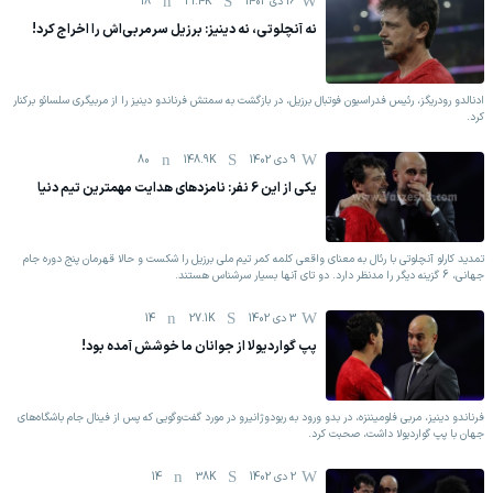
16 دی 1402
31.4K
18
نه آنچلوتی، نه دینیز: برزیل سرمربی‌اش را اخراج کرد!
ادنالدو رودریگز، رئیس فدراسیون فوتبال برزیل، در بازگشت به سمتش فرناندو دینیز را از مربیگری سلسائو برکنار
کرد.
9 دی 1402
148.9K
80
یکی از این 6 نفر: نامزدهای هدایت مهمترین تیم دنیا
تمدید کارلو آنچلوتی با رئال به معنای واقعی کلمه کمر تیم ملی برزیل را شکست و حالا قهرمان پنج دوره جام
جهانی، 6 گزینه دیگر را مدنظر دارد. دو تای آنها بسیار سرشناس هستند.
3 دی 1402
27.1K
14
پپ گواردیولا از جوانان ما خوشش آمده بود!
فرناندو دینیز، مربی فلومیننزه، در بدو ورود به ریودوژانیرو در مورد گفت‌وگویی که پس از فینال جام باشگاه‌های
جهان با پپ گواردیولا داشت، صحبت کرد.
2 دی 1402
38K
14