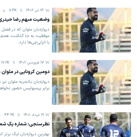
14 تیر 1402
8.4K
وضعیت مبهم رضا حیدری 
دروازه‌بان ملوان که در فصل
موفقیت به جا گذاشت، همچنا
با انزلی‌چی‌ها دارد.
17 فروردين 1402
17.2K
دومین کرونایی در ملوا
دروازه‌بان باتجربه ملوان نیز ب
برابر پرسپوليس حضور نخواه
19 مرداد 1401
44.2K
نظرسنجی: شماره یکِ شم
بهترین دروازه‌بان لیگ برتر کد