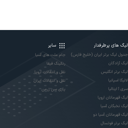
لیگ های پرطرفدار
سایر
جدول لیگ برتر ایران (خلیج فارس)
جام ملت های آسیا
لیگ آزادگان
رنکینگ فیفا
لیگ برتر انگلیس
نقل و انتقالات اروپا
لالیگا اسپانیا
نقل و انتقالات ایران
سری آ ایتالیا
پاری سن ژرمن
لیگ قهرمانان اروپا
لیگ نخبگان آسیا
لیگ قهرمانان آسیا دو
لیگ برتر فوتسال