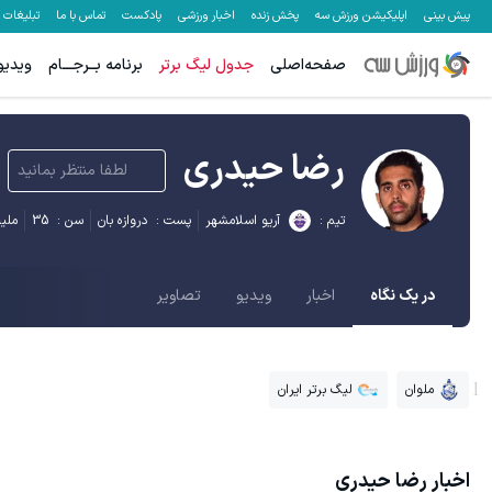
پیش بینی
اپلیکیشن ورزش سه
پخش زنده
اخبار ورزشی
پادکست
تماس با ما
تبلیغات
صفحه‌اصلی
جدول لیگ برتر
برنامه بــرجـــام
ویدیو
رضا حیدری
لطفا منتظر بمانید
تیم :
آریو اسلامشهر
پست :
دروازه بان
سن :
35
ملی
در یک نگاه
اخبار
ویدیو
تصاویر
ملوان
لیگ برتر ایران
اخبار
رضا حیدری