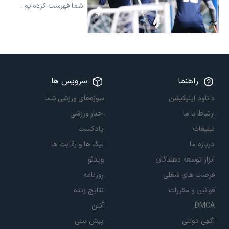
شما فهرست کرده‌ایم .
راهنما
سرویس ها
دانلود اپلیکیشن
سوژه‌های ورزشی شما
ارتباط با ما
اخبار ورزشی
تبلیغات
پادکست
درباره ما
لیگ ها و رقابت ها
ابزار توسعه دهندگان
ویدئو
فرصت های شغلی
روزنامه
قوانین و مقررات
نتایج زنده
DMCA
آنتن
آگهی دولتی
پیش بینی