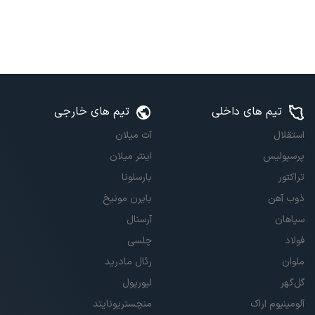
تیم های داخلی
تیم های خارجی
استقلال
آث میلان
پرسپولیس
اینتر میلان
تراکتور
بارسلونا
ذوب آهن
بایرن مونیخ
سپاهان
آرسنال
فولاد
چلسی
ملوان
رئال مادرید
گل‌گهر
لیورپول
آلومینیوم اراک
منچستریونایتد