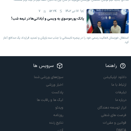
17 تیر 1402
52.2K
7
پاتک پورموسوی به ویسی و آبادانی‌ها در نیمه شب!
استقلال خوزستان فعالیت رسمی خود را در پنجره تابستانی با جذب سه بازیکن و تمدید قرارداد یک مدافع آغاز
کرد.
راهنما
سرویس ها
دانلود اپلیکیشن
سوژه‌های ورزشی شما
ارتباط با ما
اخبار ورزشی
تبلیغات
پادکست
درباره ما
لیگ ها و رقابت ها
ابزار توسعه دهندگان
ویدئو
فرصت های شغلی
روزنامه
قوانین و مقررات
نتایج زنده
DMCA
آنتن