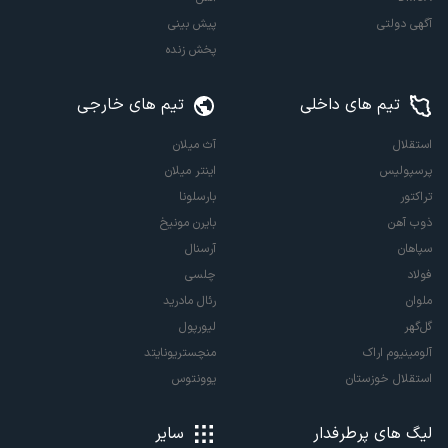
آگهی دولتی
پیش بینی
پخش زنده
تیم های داخلی
تیم های خارجی
استقلال
آث میلان
پرسپولیس
اینتر میلان
تراکتور
بارسلونا
ذوب آهن
بایرن مونیخ
سپاهان
آرسنال
فولاد
چلسی
ملوان
رئال مادرید
گل‌گهر
لیورپول
آلومینیوم اراک
منچستریونایتد
استقلال خوزستان
یوونتوس
لیگ های پرطرفدار
سایر