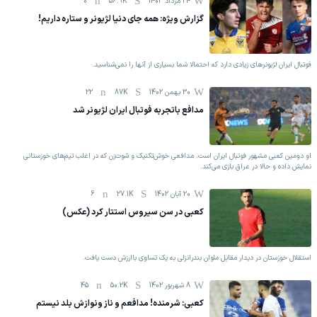
24 مرداد 1403
56.9K
0
گزارش ویژه: همه جای دنیا لژیونر و ستاره داریم!
فوتبال ایران لژیونرهای زیادی دارد که احتمالا شما بسیاری از آنها را نمی‌شناسید.
30 بهمن 1402
87K
22
مدافع باتجربه فوتبال ایران لژیونر شد
او دومین کعبی مشهور فوتبال ایران است. مدافعی خوش‌تکنیک و شوت‌زن که در اغلب تیم‌های خوزستانی
نمایش داده و حالا در عراق بازی می‌کند.
20 آبان 1402
27.1K
6
کعبی در سن سیروس استتار کرد (عکس)
استقلال خوزستان در دیدار مقابل ملوان بندرانزلی به یک تساوی باارزش دست یافت.
8 شهریور 1402
50.2K
45
کعبی: شرمنده! مدافعم و ناز ونوازش بلد نیستم