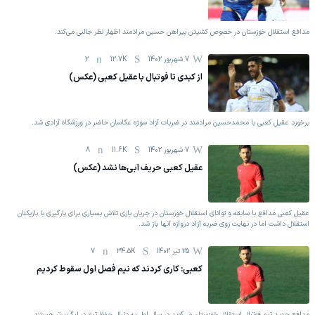
مدافع استقلال خوزستان در خصوص کشیدن پیراهن حسین مرادمند اظهار نظر جالبی می‌کند.
7 شهریور 1402
12.7K
2
از کبدی تا فوتبال با عقیل کعبی (عکس)
برخورد عقیل کعبی با محمدحسین مرادمند در ضربات آزاد سوژه عکاسان حاضر در ورزشگاه آزادی شد.
7 شهریور 1402
11.6K
8
عقیل کعبی حریف آبی‌ها نشد (عکس)
عقیل کعبی مدافع با سابقه و توانای استقلال خوزستان در جریان بازی تلاش بسیاری برای یارگیری با بازیکنان
استقلال داشت اما در نهایت روی ضربه آزاد دروازه آنها باز شد.
25 تیر 1402
34.5K
7
کعبی: کاری کردند که نیم فصل اول سقوط کردیم
مدافع جدید تیم فوتبال استقلال خوزستان می‌گوید در سال اول به دنبال حفظ تیم در لیگ برتر هستند.