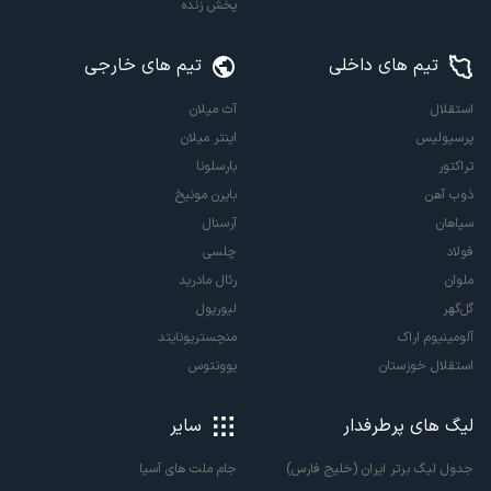
پخش زنده
تیم های داخلی
تیم های خارجی
استقلال
آث میلان
پرسپولیس
اینتر میلان
تراکتور
بارسلونا
ذوب آهن
بایرن مونیخ
سپاهان
آرسنال
فولاد
چلسی
ملوان
رئال مادرید
گل‌گهر
لیورپول
آلومینیوم اراک
منچستریونایتد
استقلال خوزستان
یوونتوس
لیگ های پرطرفدار
سایر
جدول لیگ برتر ایران (خلیج فارس)
جام ملت های آسیا