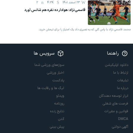
23 اسفند 1401
4.3K
2
قاسمی‌نژاد: هوادار ده نفره هم شانس آورد
محمد قاسمی نژاد با پاس گلی که به نصیری داد یک امتیاز را برای تیمش خرید.
راهنما
سرویس ها
دانلود اپلیکیشن
سوژه‌های ورزشی شما
ارتباط با ما
اخبار ورزشی
تبلیغات
پادکست
درباره ما
لیگ ها و رقابت ها
ابزار توسعه دهندگان
ویدئو
فرصت های شغلی
روزنامه
قوانین و مقررات
نتایج زنده
DMCA
آنتن
آگهی دولتی
پیش بینی