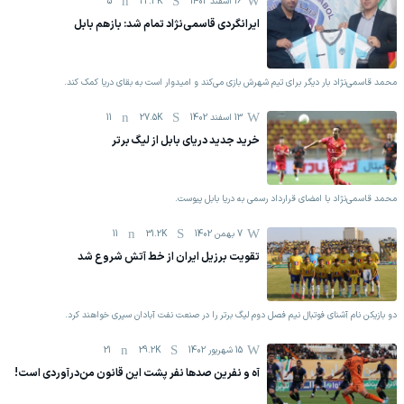
16 اسفند 1402
22.3K
5
ایرانگردی قاسمی‌نژاد تمام شد: بازهم بابل
محمد قاسمی‌نژاد بار دیگر برای تیم شهرش بازی می‌کند و امیدوار است به بقای دریا کمک کند.
13 اسفند 1402
27.5K
11
خرید جدید دریای بابل از لیگ برتر
محمد قاسمی‌نژاد با امضای قرارداد رسمی به دریا بابل پیوست.
7 بهمن 1402
31.2K
11
تقویت برزیل ایران از خط آتش شروع شد
دو بازیکن نام آشنای فوتبال نیم فصل دوم لیگ برتر را در صنعت نفت آبادان سپری خواهند کرد.
15 شهریور 1402
29.2K
21
آه و نفرین صدها نفر پشت این قانون من‌درآوردی است!