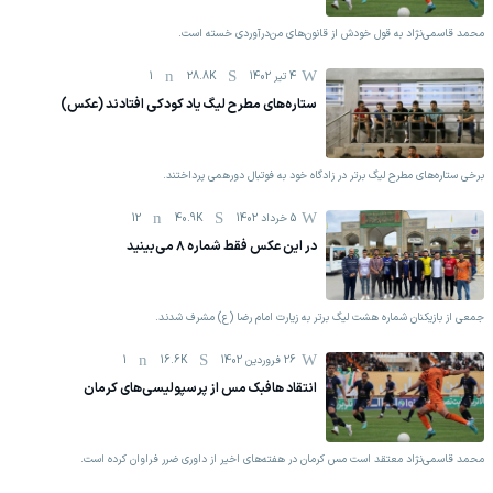
محمد قاسمی‌نژاد به قول خودش از قانون‌های من‌درآوردی خسته است.
4 تیر 1402
28.8K
1
ستاره‌های مطرح لیگ یاد کودکی افتادند (عکس)
برخی ستاره‌های مطرح لیگ برتر در زادگاه خود به فوتبال دورهمی پرداختند.
5 خرداد 1402
40.9K
12
در این عکس فقط شماره ۸ می‌بینید
جمعی از بازیکنان شماره هشت لیگ برتر به زیارت امام رضا (ع) مشرف شدند.
26 فروردين 1402
16.6K
1
انتقاد هافبک مس از پرسپولیسی‌های کرمان
محمد قاسمی‌نژاد معتقد است مس کرمان در هفته‌های اخیر از داوری ضرر فراوان کرده است.