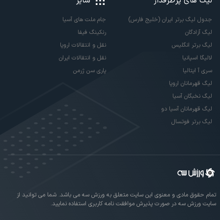
لیگ های پرطرفدار
سایر
جدول لیگ برتر ایران (خلیج فارس)
جام ملت های آسیا
لیگ آزادگان
رنکینگ فیفا
لیگ برتر انگلیس
نقل و انتقالات اروپا
لالیگا اسپانیا
نقل و انتقالات ایران
سری آ ایتالیا
پاری سن ژرمن
لیگ قهرمانان اروپا
لیگ نخبگان آسیا
لیگ قهرمانان آسیا دو
لیگ برتر فوتسال
تمام حقوق مادی و معنوی این سایت متعلق به ورزش سه می باشد. شما می توانید از
سایت ورزش سه در صورت پذیرش موافقت نامه کاربری استفاده نمایید.