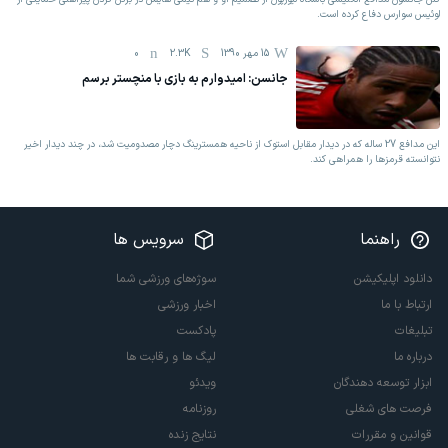
لوئیس سوارس دفاع کرده است.
15 مهر 1390
2.3K
0
جانسن: امیدوارم به بازی با منچستر برسم
این مدافع 27 ساله که در دیدار مقابل استوک از ناحیه همسترینگ دچار مصدومیت شد، در چند دیدار اخیر
نتوانسته قرمزها را همراهی کند.
راهنما
سرویس ها
دانلود اپلیکیشن
سوژه‌های ورزشی شما
ارتباط با ما
اخبار ورزشی
تبلیغات
پادکست
درباره ما
لیگ ها و رقابت ها
ابزار توسعه دهندگان
ویدئو
فرصت های شغلی
روزنامه
قوانین و مقررات
نتایج زنده