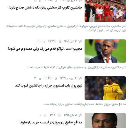
20 بهمن 1402
13.4K
5
جانشین کلوپ کار سختی برای نگه داشتن صلاح دارد!
گلن جانسون، ستاره سابق لیورپول، می‌گوید اگر لیورپول جانشین مناسبی برای یورگن کلوپ پیدا نکند، ستاره‌های
این تیم ممکن است تیم را ترک کنند.
3 آبان 1401
32.2K
11
عجیب است، تیاگو قدم می‌زند ولی مصدوم می شود!
گلن جانسون، مدافع سابق لیورپول، از مصدومیت‌های متوالی تیاگو آلکانتارا متعجب است.
26 بهمن 1399
16.4K
2
لیورپول باید استیون جرارد را جانشین کلوپ کند
مدافع سابق لیورپول معتقد است زمان بازگشت استیون جرارد رسیده است.
5 آبان 1395
36K
0
مدافع سابق لیورپول در لیست خرید بارسلونا