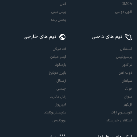
DMCA
آنتن
آگهی دولتی
پیش بینی
پخش زنده
تیم های داخلی
تیم های خارجی
استقلال
آث میلان
پرسپولیس
اینتر میلان
تراکتور
بارسلونا
ذوب آهن
بایرن مونیخ
سپاهان
آرسنال
فولاد
چلسی
ملوان
رئال مادرید
گل‌گهر
لیورپول
آلومینیوم اراک
منچستریونایتد
استقلال خوزستان
یوونتوس