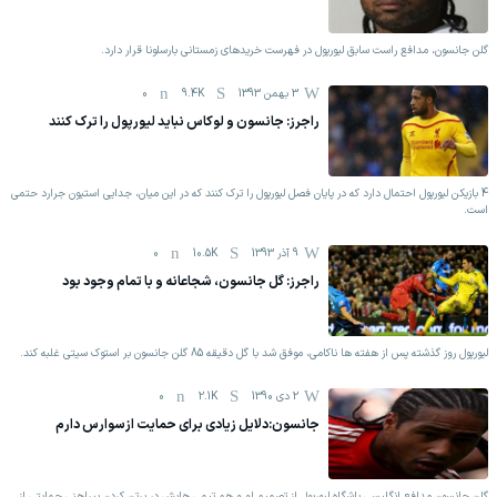
گلن جانسون، مدافع راست سابق لیورپول در فهرست خریدهای زمستانی بارسلونا قرار دارد.
3 بهمن 1393
9.4K
0
راجرز: جانسون و لوکاس نباید لیورپول را ترک کنند
4 بازیکن لیورپول احتمال دارد که در پایان فصل لیورپول را ترک کنند که در این میان، جدایی استیون جرارد حتمی
است.
9 آذر 1393
10.5K
0
راجرز: گل جانسون، شجاعانه و با تمام وجود بود
لیورپول روز گذشته پس از هفته ها ناکامی، موفق شد با گل دقیقه 85 گلن جانسون بر استوک سیتی غلبه کند.
2 دی 1390
2.1K
0
جانسون:دلایل زیادی برای حمایت از‌سوارس دارم
گلن جانسون مدافع انگلیسی باشگاه لیورپول از تصمیم او و هم تیمی هایش در برتن کردن پیراهنی حمایتی از