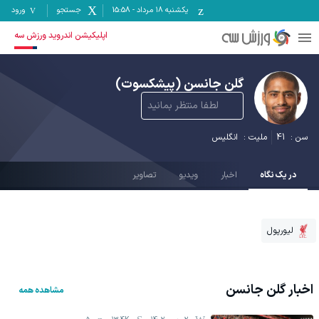
یکشنبه ۱۸ مرداد
-
15:58
جستجو
ورود
اپلیکیشن اندروید ورزش سه
گلن جانسن
(پیشکسوت)
لطفا منتظر بمانید
سن :
41
ملیت :
انگلیس
در یک نگاه
اخبار
ویدیو
تصاویر
لیورپول
اخبار
گلن جانسن
مشاهده همه