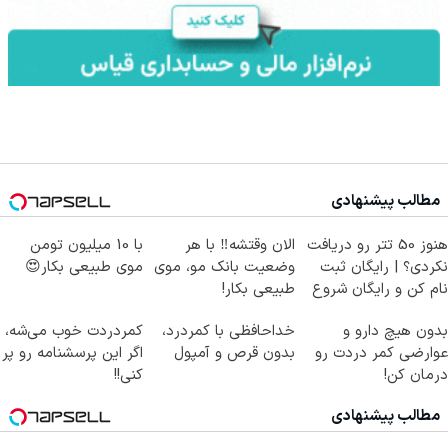
مطالب پیشنهادی
هنوز 50 تتر رو دریافت
الان وقتشه‼️ با هر
با 10 میلیون تومن
نکردی؟ | رایگان ثبت
وضعیت بانک مو، موی
موی طبیعی بکار😍
نام کن و رایگان شروع
طبیعی بکار!
کن!
بدون هیچ دارو و
خداحافظی با کمردرد،
کمردردت خوب می‌شه،
عوارضی کمر دردت رو
بدون قرص و آمپول
اگر این پرسشنامه رو پر
درمان کن!
کنی!!
(پرسش‌نامه)
مطالب پیشنهادی