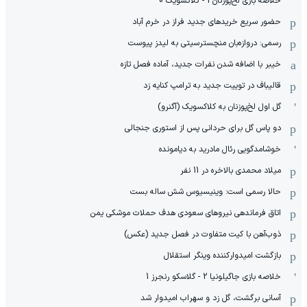
خلاصه بازی لخ‌پوزنان 1 - کلاکسویک 0
حضور سریع خریدهای جدید فراز در خرم آباد
رسمی: دروازه‌بان منچسترسیتی به لیدز پیوست
خیبر با اضافه شدن نفرات جدید، آماده فصل تازه
قالیباف در توییت جدید به ترامپ کنایه زد
گل اول لخ‌پوزنان به کلاکسویک (آگنرو)
دو پاس گل برای حردانی پس از استوری جنجالی
خوشامدگویی رئال مادرید به دیامونده
میلاد محمدی بالاخره در 11 نفر
حالا رسمی است: وینیسیوس شش ساله بست
اتاق فرماندهی نیروهای سعودی هدف حملات موشکی یمن
ذوب‌آهن با کیت متفاوت در فصل جدید (عکس)
بازگشت امیدوارکننده وینگر استقلال
خلاصه بازی جاگیلونیا 2 - گلاسکو رنجرز 1
آسانی برگشت، گل زد و سهراب امیدوار شد