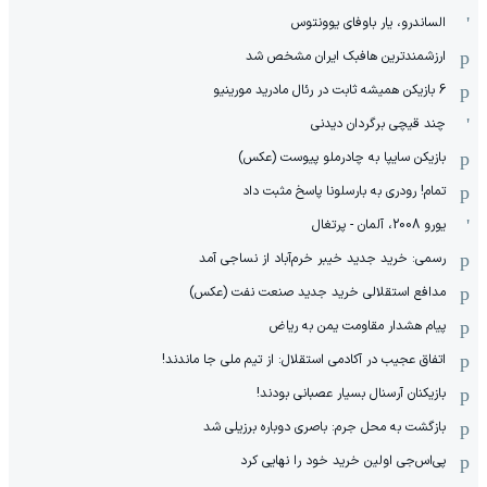
الساندرو، یار باوفای یوونتوس
ارزشمندترین هافبک ایران مشخص شد
6 بازیکن همیشه ثابت در رئال مادرید مورینیو
چند قیچی برگردان دیدنی
بازیکن سایپا به چادرملو پیوست (عکس)
تمام! رودری به بارسلونا پاسخ مثبت داد
یورو 2008، آلمان - پرتغال
رسمی: خرید جدید خیبر خرم‌آباد از نساجی آمد
مدافع استقلالی خرید جدید صنعت نفت (عکس)
پیام هشدار مقاومت یمن به ریاض
اتفاق عجیب در آکادمی استقلال: از تیم ملی جا ماندند!
بازیکنان آرسنال بسیار عصبانی بودند!
بازگشت به محل جرم: باصری دوباره برزیلی شد
پی‌اس‌جی اولین خرید خود را نهایی کرد