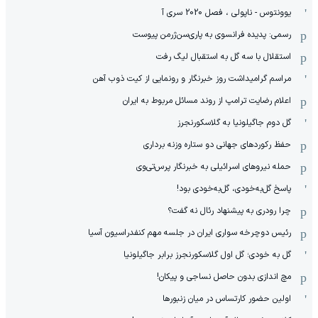
یوونتوس - ناپولی ، فصل 2020 سری آ
رسمی: پدیده فرانسوی به پاری‌سن‌ژرمن پیوست
استقلال با سه گل به استقبال لیگ رفت
مراسم گرامیداشت روز خبرنگار و رونمایی از کیت ذوب آهن
اعلام رضایت ترامپ از روند مسائل مربوط به ایران
گل دوم جاگیلونیا به گلاسکورنجرز
حفظ رکوردهای جهانی دو ستاره وزنه برداری
حمله نیروهای اسرائیلی به خبرنگار پرس‌تی‌وی
پاسخ گل‌به‌خودی، گل‌به‌خودی بود!
چرا رودری به پیشنهاد رئال نه گفت؟
رئیس دوچرخه سواری ایران در جلسه مهم کنفدراسیون آسیا
گل به خودی؛ گل اول گلاسکورنجرز برابر جاگیلونیا
مچ اندازی بدون حاصل نساجی و پیکان!
اولین حضور کارتساس در میان زنبورها