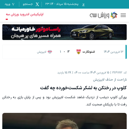
پنجشنبه ۱۵ مرداد
-
23:14
جستجو
ورود
اپلیکیشن اندروید ورزش سه
13 فروردين 1404
اشتوتگارت
3
-
1
لایپزیش
کد:
2116882
15 فروردين 1404 ساعت 04:00
15.2K
بازدید
ناراحت از حذف لایپزیش
کلوپ در رختکن به لشکر شکست‌خورده چه گفت
یورگن کلوپ دیشب از نزدیک شاهد شکست لایپزیش بود و پس از پایان بازی به رختکن
رفت تا با بازیکنان صحبت کند.