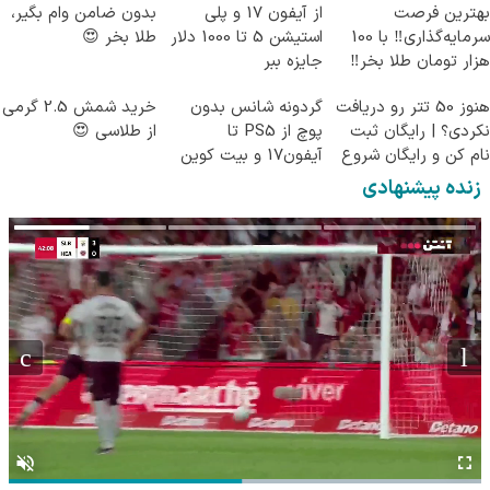
بهترین فرصت
از آیفون 17 و پلی
بدون ضامن وام بگیر،
سرمایه‌گذاری‼️ با 100
استیشن 5 تا 1000 دلار
طلا بخر 😍
هزار تومان طلا بخر‼️
جایزه ببر
هنوز 50 تتر رو دریافت
گردونه شانس بدون
خرید شمش 2.5 گرمی
نکردی؟ | رایگان ثبت
پوچ از PS5 تا
از طلاسی 😍
نام کن و رایگان شروع
آیفون17 و بیت کوین
کن!
🔥
زنده پیشنهادی