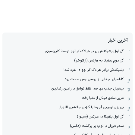
آخرین اخبار
گل اول بشیکتاش برابر هرادک کرالوو توسط کلیچسوی
گل دوم بنفیکا به هارتس (آرائوخو)
بشیکتاش برابر هرادک کرالوو 10 نفره شد!
کاظمیان: جدایی از پرسپولیس سخت بود
بیخیال جذب مهاجم: فقط توافق با رامین رضاییان!
مربی سابق میلان از دنیا رفت
پیروزی اروپایی آبی‌ها با گلزنی جانشین اللهیار
گل اول بنفیکا به هارتس (سیلوا)
سحرخیزان با توپ پر برگشت (عکس)