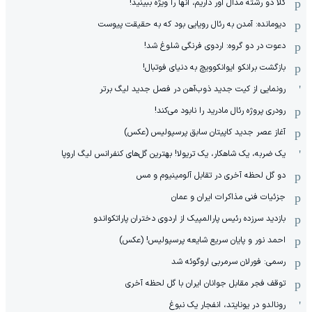
کلا دو‌ رشته مدال آور داریم، آنها را ویژه ببینید!
دیومانده: آمدن به رئال رویایی بود که به حقیقت پیوست
دعوت در دو گروه: اردوی فرنگی شلوغ شد!
بازگشت برانکو ایوانکوویچ به دنیای فوتبال!
رونمایی از کیت جدید ذوب‌آهن در فصل جدید لیگ برتر
رودری پروژه رئال مادرید را نابود می‌کند!
آغاز عصر جدید کاپیتان سابق پرسپولیس (عکس)
یک ضربه، یک شاهکار، یک تریولا! بهترین گل‌های کنفرانس لیگ اروپا
دو گل لحظه آخری در تقابل آلومینیوم و مس
جزئیات فنی مذاکرات ایران و عمان
بازدید سرزده رئیس پارالمپیک از اردوی دختران پاراتکواندو
احمد نور و پایان سریع شایعه پرسپولیس! (عکس)
رسمی: فورلان سرمربی اروگوئه شد
توقف فجر مقابل جوانان ایران با گل لحظه آخری
رونالدو در یونایتد، انفجار یک نبوغ