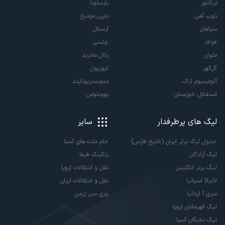
تراکتور
بارسلونا
ذوب آهن
بایرن مونیخ
سپاهان
آرسنال
فولاد
چلسی
ملوان
رئال مادرید
گل‌گهر
لیورپول
آلومینیوم اراک
منچستریونایتد
استقلال خوزستان
یوونتوس
لیگ های پرطرفدار
سایر
جدول لیگ برتر ایران (خلیج فارس)
جام ملت های آسیا
لیگ آزادگان
رنکینگ فیفا
لیگ برتر انگلیس
نقل و انتقالات اروپا
لالیگا اسپانیا
نقل و انتقالات ایران
سری آ ایتالیا
پاری سن ژرمن
لیگ قهرمانان اروپا
لیگ نخبگان آسیا