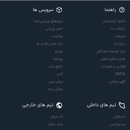
راهنما
سرویس ها
دانلود اپلیکیشن
سوژه‌های ورزشی شما
ارتباط با ما
اخبار ورزشی
تبلیغات
پادکست
درباره ما
لیگ ها و رقابت ها
ابزار توسعه دهندگان
ویدئو
فرصت های شغلی
روزنامه
قوانین و مقررات
نتایج زنده
DMCA
آنتن
آگهی دولتی
پیش بینی
پخش زنده
تیم های داخلی
تیم های خارجی
استقلال
آث میلان
پرسپولیس
اینتر میلان