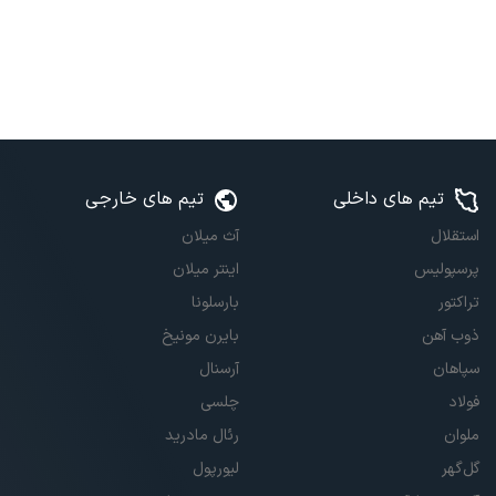
تیم های داخلی
تیم های خارجی
استقلال
آث میلان
پرسپولیس
اینتر میلان
تراکتور
بارسلونا
ذوب آهن
بایرن مونیخ
سپاهان
آرسنال
فولاد
چلسی
ملوان
رئال مادرید
گل‌گهر
لیورپول