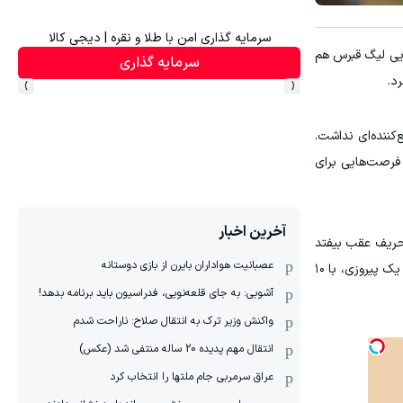
اهی در صدا وسیما
سرمایه گذاری امن با طلا و نقره | دیجی کالا
ایی لیگ قبرس هم
سرمایه گذاری
›
‹
‌کننده‌ای نداشت.
 فرصت‌هایی برای
آخرین اخبار
 حریف عقب بیفتد
عصبانیت هواداران بایرن از بازی دوستانه
و برای جبران تلاش کند. آمار تقابل‌های این فصل برابر اومونیا هم تصویر روشنی از مشکلات فنی پافوس می‌دهد؛ چهار بازی بدون حتی یک پیروزی، با ۱۰
آشوبی: به جای قلعه‌نویی، فدراسیون باید برنامه بدهد!
واکنش وزیر ترک به انتقال صلاح: ناراحت شدم
انتقال مهم پدیده 20 ساله منتفی شد (عکس)
عراق سرمربی جام ملتها را انتخاب کرد