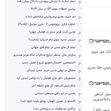
نیمار سه بار تا نزدیکی پیوستن به رئال پیش رفت
برترین لحظات موتو GP در سال 2026
دو خرید بعدی پرسپولیس مشخص شدند
خاطره انگیز، یوونتوس 2 - بایرن مونیخ 1 (2005)
اولین کارت قرمز نسل زد فوتبال جهان!
میزبان جدید سوپرجام اسپانیا کجاست؟
تمام گل های مسی در جام های جهانی
انک مو، موی
سازمان ملل: منتظر نتایج مذاکرات تنگه هرمز هستیم
اختصاصی: احتمال تعویق شروع فصل جدید
یتونی طلا بخری
مشکل در نهایی شدن خرید جدید آرسنال
منصوریان: داور بازی فوتبال را به بوکس تبدیل کرد
شکارچیان ثانیه‌ها، گل های لحظه آخر
یاسین در دو راهی سپاهان- نساجی
سوز گیاهی
کانسلو در تمرین الهلال: رویای بارسا نابود شد؟
تراکتور دو هافبک در دروازه‌اش دارد!
یجی‌کالا (