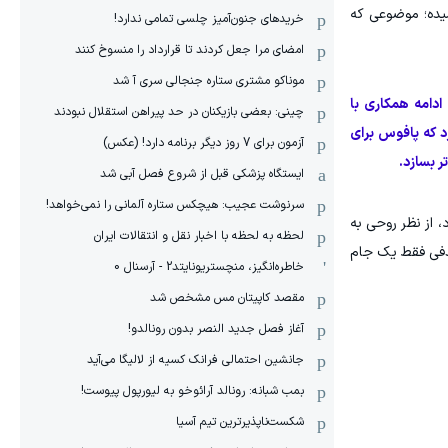
سیده؛ موضوعی که
خریدهای جنون‌آمیز چلسی تمامی ندارد!
امضای مرا جعل کردند تا قرارداد را منسوخ کنند
موناکو مشتری ستاره جنجالی سری آ شد
ادامه همکاری با
چینی: بعضی بازیکنان در حد پیراهن استقلال نبودند
د که پافوس برای
آزمون برای 7 روز دیگر برنامه دارد! (عکس)
ر بسازد.
ایستگاه پزشکی قبل از شروع فصل آبی شد
سرنوشت عجیب: هیچکس ستاره آلمانی را نمی‌خواهد!
، از نظر روحی به
لحظه به لحظه با اخبار نقل و انتقالات ایران
حذفی فقط یک جام
خاطره‌انگیز، منچستریونایتد2 - آرسنال 0
مقصد کاپیتان مس مشخص شد
آغاز فصل جدید النصر بدون رونالدو!
جانشین احتمالی فرانک کسیه از لالیگا می‌آید
بمب شبانه: رونالد آرائوخو به لیورپول پیوست!
شکست‌ناپذیرترین تیم آسیا