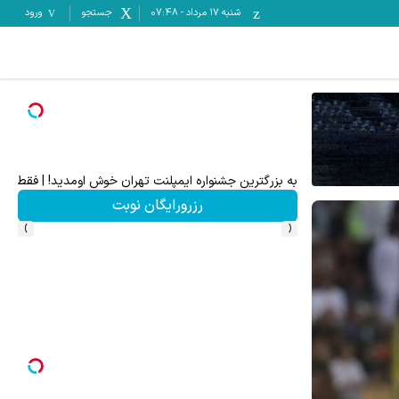
شنبه ۱۷ مرداد
-
07:48
جستجو
ورود
به بزرگترین جشنواره ایمپلنت تهران خوش اومدید! | فقط ۲۵ میلیون !
رزرورایگان نوبت
›
‹