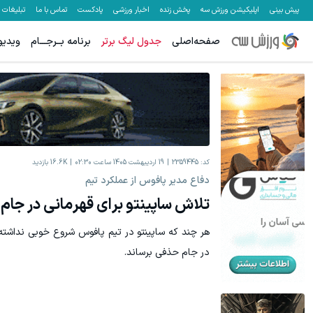
پیش بینی
اپلیکیشن ورزش سه
پخش زنده
اخبار ورزشی
پادکست
تماس با ما
تبلیغات
صفحه‌اصلی
جدول لیگ برتر
برنامه بــرجـــام
ویدیو
هنوز 50 تتر رو دریافت نکردی؟ | رایگان ثبت نام کن و رایگان شروع کن!
ترمیم جای زخ
دریافت 50 تتر !
کد:
2359445
19 اردیبهشت 1405 ساعت 02:30
16.6K
بازدید
دفاع مدیر پافوس از عملکرد تیم
تلاش ساپینتو برای قهرمانی در جام
هر چند که ساپینتو در تیم پافوس شروع خوبی نداشته ا
در جام حذفی برساند.