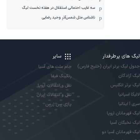
سه غایب احتمالی استقلال در هفته نخست لیگ
ناشناس مثل شمس‌آذرِ وحید رضایی
لیگ های پرطرفدار
سایر
جدول لیگ برتر ایران (خلیج فارس)
جام ملت های آسیا
لیگ آزادگان
رنکینگ فیفا
لیگ برتر انگلیس
نقل و انتقالات اروپا
لالیگا اسپانیا
نقل و انتقالات ایران
سری آ ایتالیا
پاری سن ژرمن
لیگ قهرمانان اروپا
لیگ نخبگان آسیا
لیگ قهرمانان آسیا دو