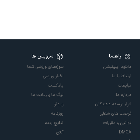
راهنما
سرویس ها
دانلود اپلیکیشن
سوژه‌های ورزشی شما
ارتباط با ما
اخبار ورزشی
تبلیغات
پادکست
درباره ما
لیگ ها و رقابت ها
ابزار توسعه دهندگان
ویدئو
فرصت های شغلی
روزنامه
قوانین و مقررات
نتایج زنده
DMCA
آنتن