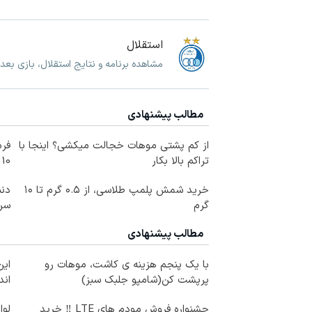
استقلال
مشاهده برنامه و نتایج استقلال، بازی بعد
مطالب پیشنهادی
از کم پشتی موهات خجالت میکشی؟ اینجا با
فرم
تراکم بالا بکار
10 سال جوانتر شو😍
خرید شمش پلمپ طلاسی، از ۰.۵ گرم تا ۱۰
دنب
گرم
سر
مطالب پیشنهادی
با یک پنجم هزینه ی کاشت، موهات رو
این
پرپشت کن(شامپو جلبک سبز)
اند
جشنواره فروش مودم های LTE ‼️ خرید
لوا