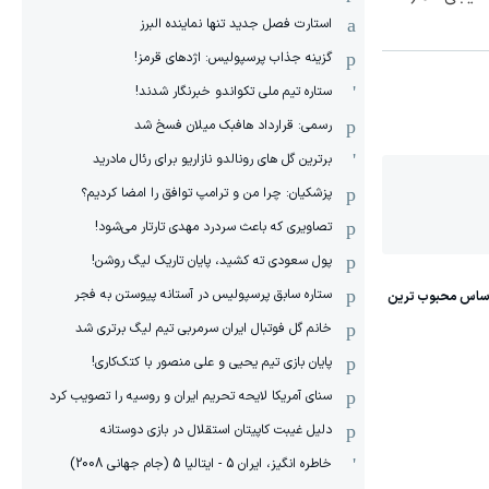
استارت فصل جدید تنها نماینده البرز
گزینه جذاب پرسپولیس: اژدهای قرمز!
ستاره تیم ملی تکواندو خبرنگار شدند!
رسمی: قرارداد هافبک میلان فسخ شد
برترین گل های رونالدو نازاریو برای رئال مادرید
پزشکیان: چرا من و ترامپ توافق را امضا کردیم؟
تصاویری که باعث سردرد مهدی تارتار می‌شود!
پول سعودی ته کشید، پایان تاریک لیگ روشن!
ستاره سابق پرسپولیس در آستانه پیوستن به فجر
خانم گل فوتبال ایران سرمربی تیم لیگ برتری شد
پایان بازی تیم یحیی و علی منصور با کتک‌کاری!
سنای آمریکا لایحه تحریم ایران و روسیه را تصویب کرد
دلیل غیبت کاپیتان استقلال در بازی دوستانه
خاطره انگیز، ایران 5 - ایتالیا 5 (جام جهانی 2008)