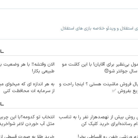
ی استقلال و ویدئو خلاصه بازی های استقلال
ول بی‌نظیر برای آقایان! با این کاشت مو
الان وقتشه‼️ با هر وضعیت ب
طبیعی بکار!
ال فروش ماشینت هستی ؟ اینجا راحت و
به هر اندازه ای که میخوای م
یع بفروش ✅
از سرمایه ات محافظت کنی
 روش بیش از نهصدهزار نفر را به تناسب
انتخاب تو کدومه؟با این چربی
ام رسانده!برای خرید کلیک کن
مثل آب خوردن لاغر شو!خرید60%تخفیف
زم ورزشی خفن رو اقساطی بخر!
خرید طلا به صورت قسطی از د