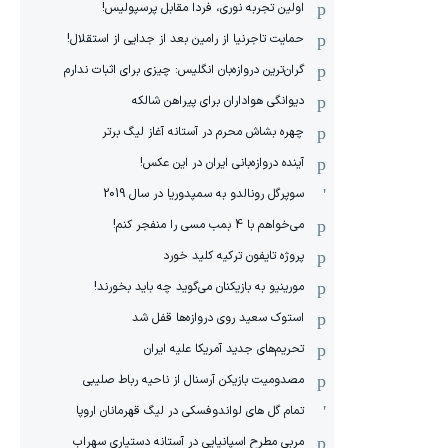
اولین تجربه نوری، فردا مقابل پرسپولیس!
حمایت تاجرنیا از رامین بعد از جدایی از استقلال!
گران‌ترین دروازه‌بان انگلیس: چیزی برای اثبات ندارم
دیوانگی هواداران برای پیراهن شالکه
چهره بشاش محرم در آستانه آغاز لیگ برتر
آینده دروازه‌بانی ایران در این عکس!
سوپرگل رونالدو به سمپدوریا در سال 2019
می‌خواهم با 4 بمب مسی را منفجر کنم!
پروژه تایفون ترکیه کلید خورد
مورینیو به بازیکنان می‌گوید چه باید بخورند!
استوک سعید روی دروازه‌ها قفل شد
تحریم‌های جدید آمریکا علیه ایران
مصدومیت بازیکن آرسنال از ناحیه رباط صلیبی
تمام گل های لواندوفسکی در لیگ قهرمانان اروپا
مربی مطرح اسپانیایی در آستانه دستیاری سهراب