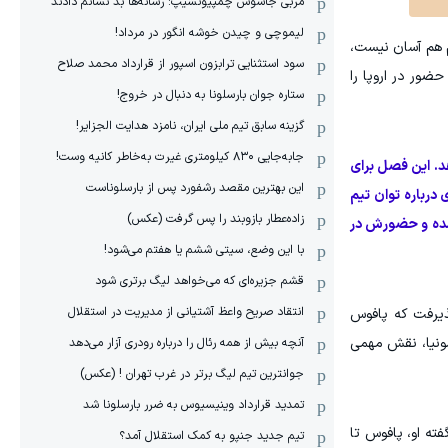
مربی جاسوس چمپیونشیپ: رسانه‌ها بد نشانم دادند
لیموچی و چیدن خوشه انگور در مرداد!
م هم آسان نیست،
سود استثنایی ترابزون اسپور از قرارداد محمد صلاح
ضور در اروپا را
ستاره جوان بارسلونا به دنبال در خروج!
گزینه سابق تیم ملی ایران، نامزد هدایت الجزایر!
جابه‌جایی ۸۳۰ کیلومتری غیرت به‌خاطر کانیه وست!
د. این فصل برای
این بهترین مقصد رشفورد پس از بارسلوناست
درباره توان تیم
زاده‌عطار بازوبند را پس گرفت (عکس)
 شده و حضورش در
با این وضع، سیتی ششم یا هفتم می‌شود!
قشم جزیره‌ای که می‌خواهد لیگ برتری شود
انتقاد صریح واعظ آشتیانی از مدیریت در استقلال
ذیرفت که پافوس
ومونیا، نقش مهمی
آنچه بیش از همه رئال را درباره رودری آزار می‌دهد
جوانترین تیم لیگ برتر در غرب تهران ! (عکس)
تمدید قرارداد وینیسیوس به ضرر بارسلونا شد
ته او، پافوس تا
تیم جدید جنپو به کمک استقلال آمد؟