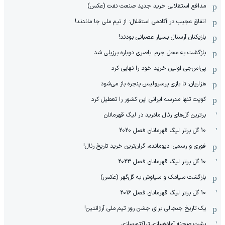
مدافع استقلالی خرید جدید صنعت نفت (عکس)
اتفاق عجیب در آکادمی استقلال: از تیم ملی جا ماندند!
بازیکنان آرسنال بسیار عصبانی بودند!
بازگشت به محل جرم: باصری دوباره برزیلی شد
پی‌اس‌جی اولین خرید خود را نهایی کرد
هزاریان: تا بازی پرسپولیس پنجره باز می‌شود
کویت تنها مدرسه ایرانی این کشور را تعطیل کرد
برترین گل‌های رئال مادرید در لیگ قهرمانان
10 گل برتر لیگ قهرمانان فصل 2020
فوری و رسمی: دیومانده، گران‌ترین خرید تاریخ رئال!
10 گل برتر لیگ قهرمانان فصل 2023
بازگشت سیامک و سیاوش به گل‌گهر (عکس)
10 گل برتر لیگ قهرمانان فصل 2016
یک تاریخ جنجالی برای جشن روز تیم ملی آرژانتین!
پشت صحنه آماده‌سازی تراکتورسازی