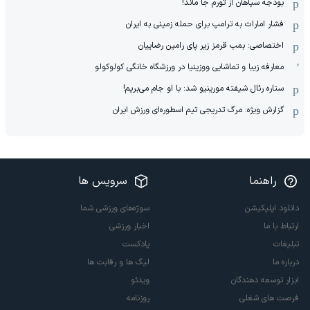
بودجه سپاهان از تورم جا ماند!
فشار امارات به ترامپ برای حمله زمینی به ایران
اختصاصی: بمب قرمز زیر پای رامین رضاییان
معارفه زیبا و تماشایی ووزینیا در ورزشگاه خانگی کولوکولو
ستاره رئال شیفته مورینیو شد: با او جام می‌بریم!
گزارش ویژه: مرگ تدریجی تیم اسطوره‌ای ورزش ایران
راهنما
سرویس ها
دانلود اپلیکیشن
سوژه‌های ورزشی شما
ارتباط با ما
اخبار ورزشی
تبلیغات
پادکست
درباره ما
لیگ ها و رقابت ها
ابزار توسعه دهندگان
ویدئو
فرصت های شغلی
روزنامه