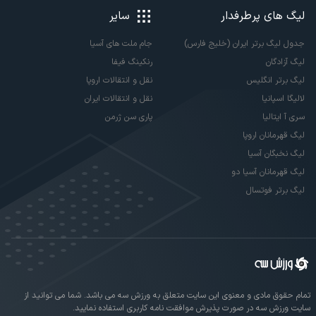
لیگ های پرطرفدار
سایر
جدول لیگ برتر ایران (خلیج فارس)
جام ملت های آسیا
لیگ آزادگان
رنکینگ فیفا
لیگ برتر انگلیس
نقل و انتقالات اروپا
لالیگا اسپانیا
نقل و انتقالات ایران
سری آ ایتالیا
پاری سن ژرمن
لیگ قهرمانان اروپا
لیگ نخبگان آسیا
لیگ قهرمانان آسیا دو
لیگ برتر فوتسال
تمام حقوق مادی و معنوی این سایت متعلق به ورزش سه می باشد. شما می توانید از
سایت ورزش سه در صورت پذیرش موافقت نامه کاربری استفاده نمایید.