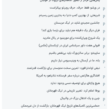
پاس‌هایی فراتر از تصور؛ شاهکارهای تریولا در فوتبال
در ورشو فقط حرف، حرف روبرتو پیاتزاست
شریعتی: از بهترین کمپ‌ دنیا به بدترین زمین‌ رسیدم
جانشین مجیدی شاید در لیگ عربستان
فران دیگر یک دقیقه هم نباید برای بارسا بازی کند!
یک شروع ویران‌کننده برای مورینیو در رئال مادرید
قبولی هفت داور سرشناس ایران در ازبکستان (عکس)
ساپینتو: برابر سالزبورگ باید بی‌نقص باشیم
بله، ما در آرسنال به وینیسیوس نیاز داریم
نبض اولدترافورد؛ تمرین سخت منچستر برای بازگشت قدرتمند
افشاگری هاآرتص درباره سفر فرستاده نتانیاهو به آمریکا
هیچ واژه‌ای برای توصیف مسی وجود ندارد
یوفا اعلام کرد: تغییر تاریخی در لیگ قهرمانان
چین و یک انتقال بزرگ در والیبال
حماسی‌ترین کامبک‌های تاریخ لیگ قهرمانان؛ بازگشت از دل غیرممکن