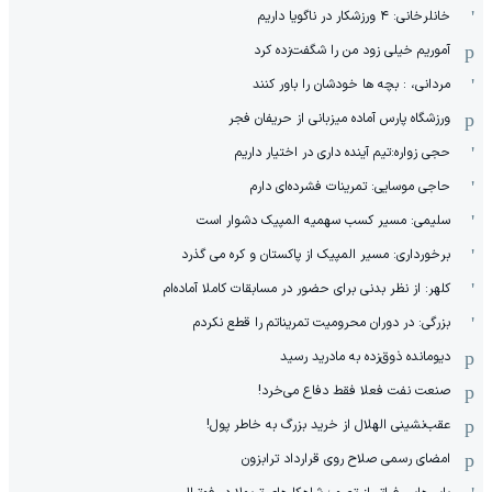
خانلرخانی: ۴ ورزشکار در ناگویا داریم
آموریم خیلی زود من را شگفت‌زده کرد
مردانی، : بچه ها خودشان را باور کنند
ورزشگاه پارس آماده میزبانی از حریفان فجر
حجی زواره:تیم آینده داری در اختیار داریم
حاجی موسایی: تمرینات فشرده‌ای دارم
سلیمی: مسیر کسب سهمیه المپیک دشوار است
برخورداری: مسیر المپیک از پاکستان و کره می گذرد
کلهر: از نظر بدنی برای حضور در مسابقات کاملا آماده‌ام
بزرگی: در دوران محرومیت تمریناتم را قطع نکردم
دیومانده ذوق‌زده به مادرید رسید
صنعت نفت فعلا فقط دفاع می‌خرد!
عقب‌نشینی الهلال از خرید بزرگ به خاطر پول!
امضای رسمی صلاح روی قرارداد ترابزون