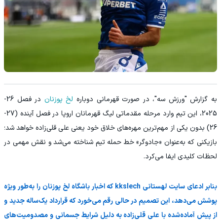
به گزارش "ورزش سه"، در صورت قهرمانی دوباره
لخ پوزنان
در فصل 26-
2025، این تیم وارد مرحله مقدماتی لیگ قهرمانان اروپا در فصل آینده (27-
26) بدون یکی از مهم‌ترین مهره‌های خلاق خود یعنی علی قلی‌زاده خواهد شد؛
بازیکنی که به‌عنوان «جادوگر» خط حمله تیم شناخته می‌شد و نقش مهمی در
لحظات کلیدی ایفا می‌کرد.
بنابر ادعای سایت لهستانی kkslech که اخبار باشگاه لخ پوزنان را به‌طور ویژه
پوشش می‌دهد، این تصمیم در حالی رقم می‌خورد که قرارداد یک‌ساله جدید و
از پیش آماده‌شده با علی قلی‌زاده به دلیل شرایط جسمانی و مصدومیت‌های