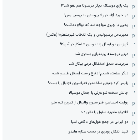
یک بازی دوستانه دیگر بارسلونا هم لغو شد؟!
دو خرید آزاد در راه پیوستن به پرسپولیس!
یحیی با چیزی مواجه شد که توقع نداشت!
مدیرعامل پرسپولیس و یک انتخاب غیرمنتظره! (عکس)
گریزمان دوباره گل زد؛ دومین شاهکار در آمریکا!
مربی برجسته بریتانیایی بستری شد
سرپرست سابق استقلال مربی پیکان شد
دیگر مطمئن شدیم! دفاع راست آرسنال طلسم شده
پلیس کره ‌جنوبی ساختمان فدراسیون فوتبال را بست!
چالش سخت شوت‌زنی با جمال موسیالا
روایت احساسی فدراسیون والیبال از تمرین تیم ملی
اتلتیکو مادرید سئول را تکان داد!
دو ایرانی در جمع غول‌های دفاعی آسیا
کلید انتقال رودری در دست ستاره هلندی