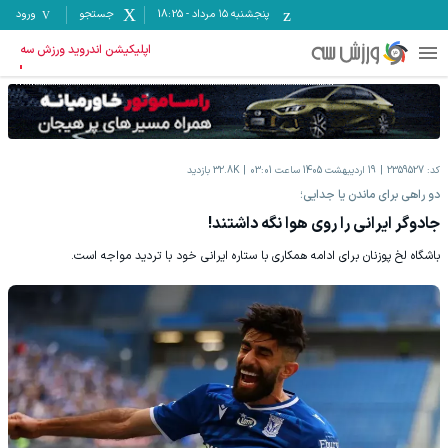
پنجشنبه ۱۵ مرداد
-
18:25
جستجو
ورود
اپلیکیشن اندروید ورزش سه
کد:
2359527
19 اردیبهشت 1405 ساعت 03:01
32.8K
بازدید
دو راهی برای ماندن یا جدایی؛
جادوگر ایرانی را روی هوا نگه داشتند!
باشگاه لخ پوزنان برای ادامه همکاری با ستاره ایرانی خود با تردید مواجه است.