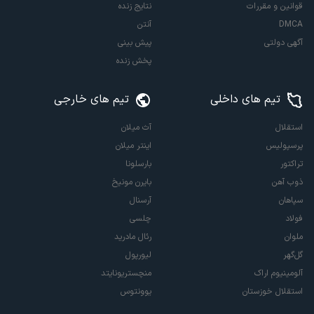
قوانین و مقررات
نتایج زنده
DMCA
آنتن
آگهی دولتی
پیش بینی
پخش زنده
تیم های داخلی
تیم های خارجی
استقلال
آث میلان
پرسپولیس
اینتر میلان
تراکتور
بارسلونا
ذوب آهن
بایرن مونیخ
سپاهان
آرسنال
فولاد
چلسی
ملوان
رئال مادرید
گل‌گهر
لیورپول
آلومینیوم اراک
منچستریونایتد
استقلال خوزستان
یوونتوس