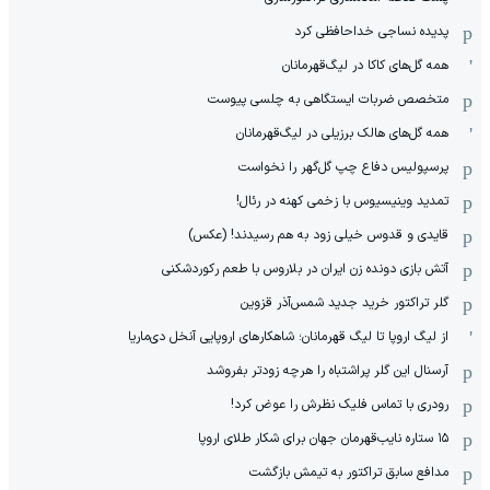
پدیده نساجی خداحافظی کرد
همه گل‌های کاکا در لیگ‌قهرمانان
متخصص ضربات ایستگاهی به چلسی پیوست
همه گل‌های هالک برزیلی در لیگ‌قهرمانان
پرسپولیس دفاع چپ گل‌گهر را نخواست
تمدید وینیسیوس با زخمی کهنه در رئال!
قایدی و قدوس خیلی زود به هم رسیدند! (عکس)
آتش بازی دونده زن ایران در بلاروس با طعم رکوردشکنی
گلر تراکتور خرید جدید شمس‌آذر قزوین
از لیگ اروپا تا لیگ قهرمانان؛ شاهکارهای اروپایی آنخل دی‌ماریا
آرسنال این گلر پراشتباه را هرچه زودتر بفروشد
رودری با تماس فلیک نظرش را عوض کرد!
١۵ ستاره نایب‌قهرمان جهان برای شکار طلای اروپا
مدافع سابق تراکتور به تیمش بازگشت