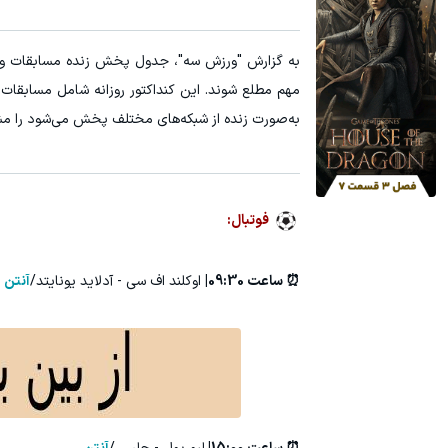
۳ دلار پاداش در هر لات معاملاتی در بروکر اینوسلو
۱ میلیارد اعتبار خرید طلا | بدون ضامن و چک
به گزارش "ورزش سه"، جدول پخش زنده مسابقات ورزش
ثبت نام کنید
به‌صورت زنده از شبکه‌های مختلف پخش می‌شود را مش
فوتبال:
⏰ ساعت 09:30|
اوکلند اف سی - آدلاید یونایتد/
آنتن