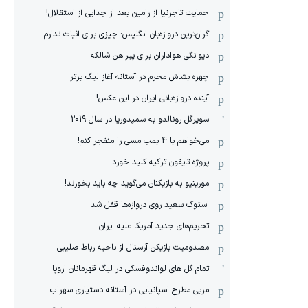
حمایت تاجرنیا از رامین بعد از جدایی از استقلال!
گران‌ترین دروازه‌بان انگلیس: چیزی برای اثبات ندارم
دیوانگی هواداران برای پیراهن شالکه
چهره بشاش محرم در آستانه آغاز لیگ برتر
آینده دروازه‌بانی ایران در این عکس!
سوپرگل رونالدو به سمپدوریا در سال 2019
می‌خواهم با 4 بمب مسی را منفجر کنم!
پروژه تایفون ترکیه کلید خورد
مورینیو به بازیکنان می‌گوید چه باید بخورند!
استوک سعید روی دروازه‌ها قفل شد
تحریم‌های جدید آمریکا علیه ایران
مصدومیت بازیکن آرسنال از ناحیه رباط صلیبی
تمام گل های لواندوفسکی در لیگ قهرمانان اروپا
مربی مطرح اسپانیایی در آستانه دستیاری سهراب