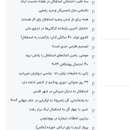
سه غایب احتمالی استقلال در هفته نخست لیگ
ناشناس مثل شمس‌آذرِ وحید رضایی
همه برای باز شدن پنجره استقلال پای کار هستند
خشایار آخرین بازمانده گرگانی‌ها در اردوی ملی
کادوی تولد 40 سالگی آدان: بازگشت به استقلال!
تصمیم طارمی جدی است!
مومنی: رامین کمک‌های استقلال را یادش نرود
40 احتمال پوشکاش 2026
ژابی به شایعات پایان داد: چلسی دروازبان نمی‌خرد
۳۲ روز متوالی: دوری رونالدو از النصر ادامه دارد
استقلال به دنبال میزبانی در شهر قدس
به یادماندنی، گل زامبروتا به اوکراین در جام جهانی 2006
خیبر با چهار گل به استقبال لیگ برتر رفت
برترین لحظات دیماریا در یوونتوس
پرواز کریم با پای ترکش خورده (عکس)