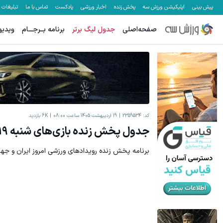
پیش بینی
اپلیکیشن ورزش سه
پخش زنده
اخبار ورزشی
پادکست
تماس با ما
تبلیغات
صفحه‌اصلی
جدول لیگ برتر
برنامه بــرجـــام
ویدیو
میدونستی میتونی از بالا رفتن ارزش سهام گوگل سود کسب کنی؟
معاملات فارک
ثبت نام کنید
کد:
2359534
19 اردیبهشت 1405 ساعت 08:00
6K
بازدید
جدول پخش زنده بازی‌های شنبه 19 اردیبهشت
برنامه پخش زنده رویدادهای ورزشی امروز ایران و جه