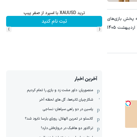
ش سهام گوگل سود کسب کنی؟
ترید XAUUSD با اسپرد از صفر پیپ
ه پخش بازی‌های
ثبت نام کنید
›
‹
مهم مطلع شوند. این کنداکتور روزانه شامل مسابقات داخلی و بین‌المللی است و در ادامه، فهرست کامل دیدارهایی که امروز شنبه 19 اردیبهشت 1405
آخرین اخبار
منصوریان: داور مشت زد و بازی را تمام کردیم
شکارچیان ثانیه‌ها، گل های لحظه آخر
یاسین در دو راهی سپاهان- نساجی
کانسلو در تمرین الهلال: رویای بارسا نابود شد؟
تراکتور دو هافبک در دروازه‌اش دارد!