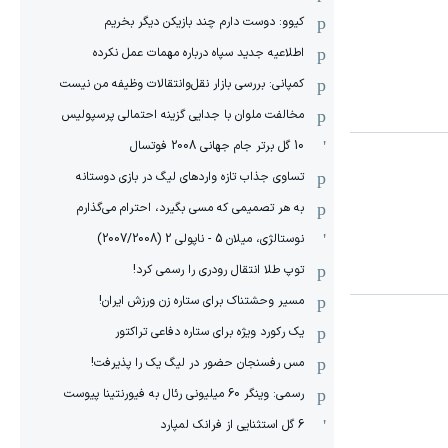
کیوو: دوست دارم چند بازیکن دیگر بخریم
اطلاعیه جدید سپاه درباره مهمات عمل نکرده
کمپانی: بررسی بازار نقل‌وانتقالات وظیفه من نیست
مخالفت ملوان با جدایی گزینه احتمالی پرسپولیس
10 گل برتر جام جهانی 2008 فوتسال
تساوی جذاب تازه واردهای لیگ در بازی دوستانه
به هر تصمیمی که مسی بگیرد، احترام می‌گذارم
نوستالژی، میلان 5 - ناپولی 2 (2007/2008)
توپ طلا انتقال رودری را رسمی کرد!
مسیر وحشتناک برای ستاره زن ورزش ایران!
یک رکورد ویژه برای ستاره دفاعی تراکتور
مس رفسنجان حضور در لیگ یک را پذیرفت!
رسمی: وینگر 60 میلیونی رئال به فیورنتینا پیوست
6 گل استثنایی از فرانک لمپارد