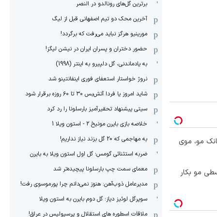
برترین گل‌های رونالدو در النصر
آخرین محک دو تیم اصفهانی قبل از لیگ
مورینیو هرگز نباید می‌رفت که برگردد!
حضور دختران و پسران ایران در نیشن لیگز!
به یادماندنی، گل دلپیرو به اینتر (1998)
نروژ خواستار استعفای فوری اینفانتینو شد
شاید امروز یا فردا آتش‌بس ۳۰ تا ۶۰ روزه برقرار شود
سیتی پیشنهاد تحقیرآمیز بارسلونا را رد کرد
خلاصه بازی بایرن مونیخ 2 - استون ویلا 1
به مهاجمی که 20 گل بزند نیاز نداریم!
انک مو، موی
ضربه استثنائی گومس؛ گل اول استون ویلا به بایرن
معمای سمت چپ بارسلونا پیچیده‌تر شد
طی مو بکار
مدیرعامل ذوب‌آهن: هنوز نمی‌دانم چرا پورموسوی رفت!
سوپرگل لوئیز دیاز؛ گل دوم بایرن به استون ویلا
ملاقات اسطوره های استقلال و پرسپولیس در عراق!