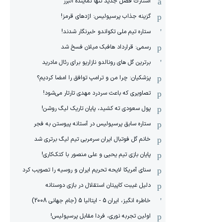
استارت فصل جدید تنها نماینده البرز
گزینه جذاب پرسپولیس: اژدهای قرمز!
ستاره تیم ملی تکواندو خبرنگار شدند!
رسمی: قرارداد هافبک میلان فسخ شد
برترین گل های رونالدو نازاریو برای رئال مادرید
پزشکیان: چرا من و ترامپ توافق را امضا کردیم؟
تصاویری که باعث سردرد مهدی تارتار می‌شود!
پول سعودی ته کشید، پایان تاریک لیگ روشن!
ستاره سابق پرسپولیس در آستانه پیوستن به فجر
خانم گل فوتبال ایران سرمربی تیم لیگ برتری شد
پایان بازی تیم یحیی و علی منصور با کتک‌کاری!
سنای آمریکا لایحه تحریم ایران و روسیه را تصویب کرد
دلیل غیبت کاپیتان استقلال در بازی دوستانه
خاطره انگیز، ایران 5 - ایتالیا 5 (جام جهانی 2008)
اولین تجربه نوری، فردا مقابل پرسپولیس!