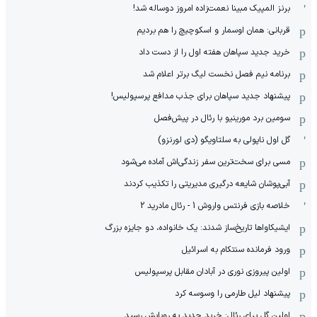
برنز المپیک مبینا نعمت‌زاده امروز دوساله شد!
قربانی: همان اوسمار و اسکوچیچ را هم بردیم
خرید جدید سپاهان هفته اول را از دست داد
برنامه نیم فصل نخست لیگ برتر اعلام شد
پیشنهاد جدید سپاهان برای جذب مدافع پرسپولیس!
سومین برد مورینیو با رئال در پیش‌فصل
گل اول ناپولی به سلتاویگو (دی لورنزو)
مسی برای سخت‌ترین سفر زندگی‌اش آماده می‌شود
آبی‌پوشان شایعه درگیری مدیریتی را تکذیب کردند
خلاصه بازی فرنتس واروش 1 - رئال مادرید 2
ایشیکاوا‌ها تاریخ‌ساز شدند: یک خانواده، دو جایزه بزرگ
ورود فرمانده سنتکام به اسرائیل
اولین پیروزی نوری در آبادان مقابل پرسپولیس
پیشنهاد لیل طارمی را وسوسه کرد
اولین گل برای رئال: خرید جدید به رویایش رسید