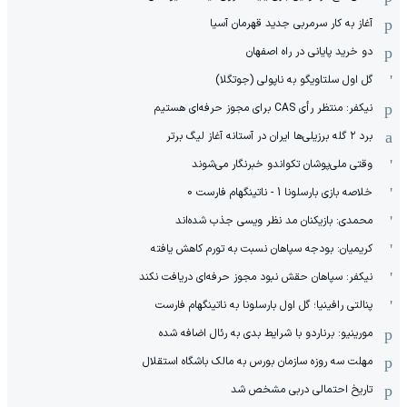
آغاز به کار سرمربی جدید قهرمان آسیا
دو خرید پایانی در راه اصفهان
گل اول سلتاویگو به ناپولی (جوتگلا)
نیکفر: منتظر رأی CAS برای مجوز حرفه‌ای هستیم
برد ۲ گله برزیلی‌ها ایران در آستانه آغاز لیگ برتر
وقتی ملی‌پوشان تکواندو خبرنگار می‌شوند
خلاصه بازی بارسلونا 1 - ناتینگهام فارست 0
محمدی: بازیکنان مد نظر ویسی جذب شده‌اند
کریمیان: بودجه سپاهان نسبت به تورم کاهش یافته
نیکفر: سپاهان حقش نبود مجوز حرفه‌ای دریافت نکند
پنالتی رافینیا؛ گل اول بارسلونا به ناتینگهام فارست
مورینیو: برناردو با شرایط بدی به رئال اضافه شده
مهلت سه روزه سازمان بورس به مالک باشگاه استقلال
تاریخ احتمالی دربی مشخص شد