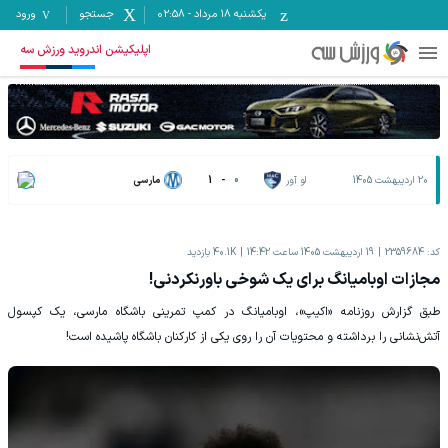
یکشنبه ۱۸ مرداد
-
02:58
جستجو
ورود
اپلیکیشن اندروید ورزش سه
20 اردیبهشت 1405
لو آور
0
-
1
مارسی
کد:
2359684
19 اردیبهشت 1405 ساعت 14:42
40.1K
بازدید
مجازات اوبامیانگ برای یک شوخی باورنکردنی!
طبق گزارش روزنامه «اکیپ»، اوبامیانگ در کمپ تمرینی باشگاه مارسی، یک کپسول
آتش‌نشانی را برداشته و محتویات آن را روی یکی از کارکنان باشگاه پاشیده است!