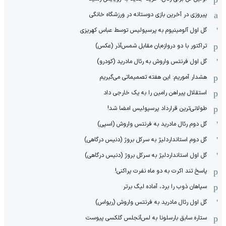
پیروزی در آخرین بازی دوستانه در ورزشگاه خانگی
گل اول آلومینیوم به پرسپولیس توسط عباس کهریزی
تراکتور با دو دروازه‌بان مقابل شمس‌آذر (عکس)
گل اول فرنتس واروش به رئال مادرید (کودرو)
هشدار آموریم: این هفته تصمیماتی می‌گیریم
استقلال پیراهن رامین را به یک خارجی داد
طولانی‌ترین قرارداد پرسپولیس امضا شد!
گل دوم رئال مادرید به فرنتس واروش (اسپی)
گل دوم استانداردلیژ به سرکل بروژ (دنیس درگاهی)
گل اول استانداردلیژ به سرکل بروژ (دنیس درگاهی)
پاسخ تند اکرت به دو ماه نفرت پراکنی!
سپاهان ذوب را برد، آماده لیگ برتر
گل اول رئال مادرید به فرنتس واروش (ریواس)
ستاره سابق بارسلونا به لس‌آنجلس گلکسی پیوست