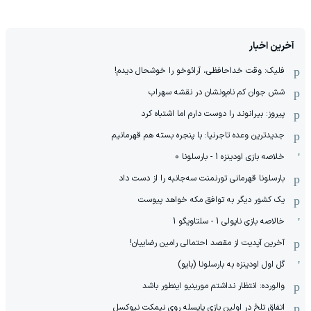
آخرین اخبار
فلیک: وقت خداحافظی، آرائوخو را خوشحال دیدم!
شش جوان کم نام‌و‌نشان در نقشه سهراب
پیروز: بیرانوند را دوست دارم اما اشتباه کرد
جدیدترین وعده تاجرنیا: با پنجره بسته هم قهرمانیم
خلاصه بازی اودینزه 1 - بارسلونا 0
بارسلونا قهرمانی تورنمنت سه‌جانبه را از دست داد
یک کشور دیگر به توافق مکه خواهد پیوست
خالاصه بازی ناپولی 1 - سلتاویگو 1
آخرین آپدیت از مقصد احتمالی رامین رضاییان!
گل اول اودینزه به بارسلونا (بایو)
والورده: انتظار نداشتم مورینیو اینطور باشد
اتفاق تلخ در اولین بازی یایسله روی نیمکت نیوکسل