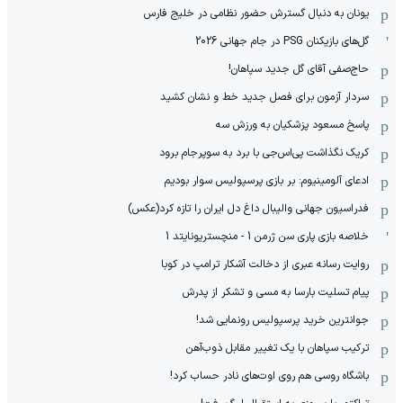
یونان به دنبال گسترش حضور نظامی در خلیج فارس
گل‌های بازیکنان PSG در جام جهانی 2026
حاج‌صفی آقای گل جدید سپاهان!
سردار آزمون برای فصل جدید خط و نشان کشید
پاسخ مسعود پزشکیان به ورزش سه
کریک نگذاشت پی‌اس‌جی با برد به سوپرجام برود
ادعای آلومینیوم: بر بازی پرسپولیس سوار بودیم
فدراسیون جهانی والیبال داغ دل ایران را تازه کرد(عکس)
خلاصه بازی پاری سن ژرمن 1 - منچستریونایتد 1
روایت رسانه عبری از دخالت آشکار ترامپ در کوبا
پیام تسلیت بارسا به مسی و تشکر از پدرش
جوانترین خرید پرسپولیس رونمایی شد!
ترکیب سپاهان با یک تغییر مقابل ذوب‌آهن
باشگاه روسی هم روی اوت‌های نادر حساب کرد!