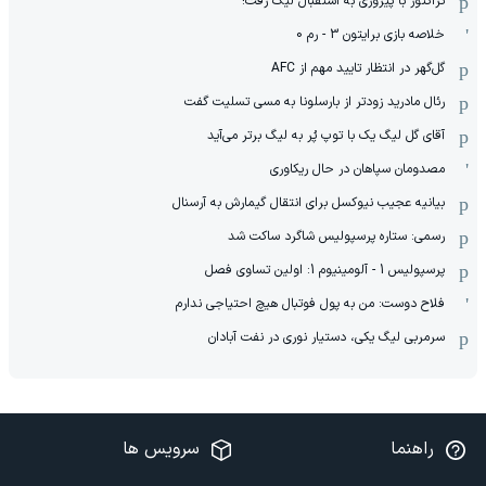
تراکتور با پیروزی به استقبال لیگ رفت!
خلاصه بازی برایتون 3 - رم 0
گل‌گهر در انتظار تایید مهم از ‌AFC
رئال مادرید زودتر از بارسلونا به مسی تسلیت گفت
آقای گل لیگ یک با توپ پُر به لیگ برتر می‌آید
مصدومان سپاهان در حال ریکاوری
بیانیه عجیب نیوکسل برای انتقال گیمارش به آرسنال
رسمی: ستاره پرسپولیس شاگرد ساکت شد
پرسپولیس 1 - آلومینیوم 1: اولین تساوی فصل
فلاح دوست: من به پول فوتبال هیچ احتیاجی ندارم
سرمربی لیگ یکی، دستیار نوری در نفت آبادان
راهنما
سرویس ها