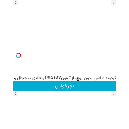
›
‹
گردونه شانس بدون پوچ، از آیفون17تا PS5 و طلای دیجیتال و دلار🔥
هنوز 50 تتر رو دریافت نکردی؟ | رایگان ثبت نام کن و رایگان شروع کن!
بچرخونش
›
‹