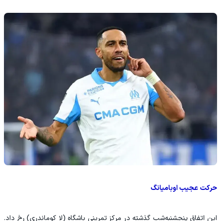
حرکت عجیب اوبامیانگ
این اتفاق پنجشنبه‌شب گذشته در مرکز تمرینی باشگاه (لا کوماندری) رخ داد.