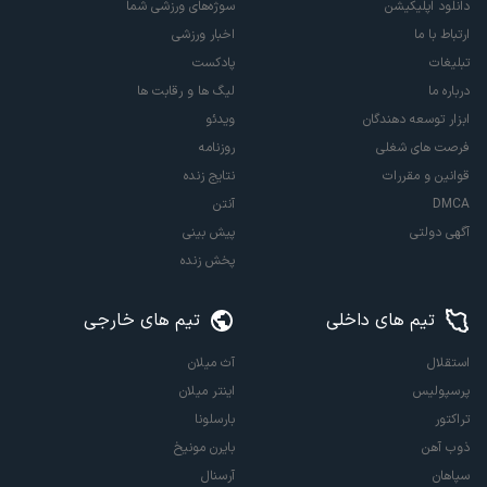
دانلود اپلیکیشن
سوژه‌های ورزشی شما
ارتباط با ما
اخبار ورزشی
تبلیغات
پادکست
درباره ما
لیگ ها و رقابت ها
ابزار توسعه دهندگان
ویدئو
فرصت های شغلی
روزنامه
قوانین و مقررات
نتایج زنده
DMCA
آنتن
آگهی دولتی
پیش بینی
پخش زنده
تیم های داخلی
تیم های خارجی
استقلال
آث میلان
پرسپولیس
اینتر میلان
تراکتور
بارسلونا
ذوب آهن
بایرن مونیخ
سپاهان
آرسنال