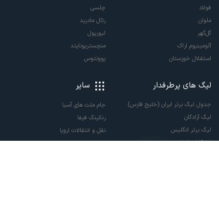
فولاد
چلسی
ملوان
رئال مادرید
گل‌گهر
لیورپول
آلومینیوم اراک
منچستریونایتد
استقلال خوزستان
یوونتوس
لیگ های پرطرفدار
سایر
جدول لیگ برتر ایران (خلیج فارس)
جام ملت های آسیا
لیگ آزادگان
رنکینگ فیفا
لیگ برتر انگلیس
نقل و انتقالات اروپا
لالیگا اسپانیا
نقل و انتقالات ایران
سری آ ایتالیا
پاری سن ژرمن
لیگ قهرمانان اروپا
لیگ نخبگان آسیا
لیگ قهرمانان آسیا دو
لیگ برتر فوتسال