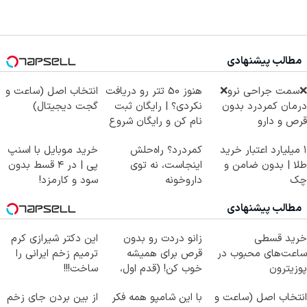
مطالب پیشنهادی
❌سمت جراحی نرو❌
هنوز 50 تتر رو دریافت
انتخاب اصل (ساعت و
درمان کمردرد بدون
نکردی؟ | رایگان ثبت
گجت دیجیتال)
قرص و دارو
نام کن و رایگان شروع
کن!
۱ میلیارد اعتبار خرید
کمردرد؟ راه‌حلش
خرید موبایل با اسنپ
طلا | بدون ضامن و
اینجاست، نه توی
پی | در ۴ قسط بدون
چک
داروخونه
سود و کارمزد!
مطالب پیشنهادی
خرید قسطی
زانو دردت رو بدون
این دکتر شیرازی کرم
ساعت‌های محبوب در
قرص برای همیشه
ترمیم زخم ایرانی را
پوزیترون
خوب کن! (قدم اول،
ساخت!!!
پرسش‌نامه)
انتخاب اصل (ساعت و
با این شامپو همه فکر
از بین بردن جای زخم