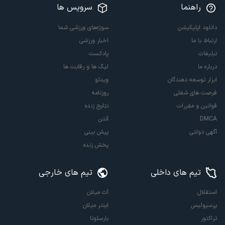
راهنما
سرویس ها
دانلود اپلیکیشن
سوژه‌های ورزشی شما
ارتباط با ما
اخبار ورزشی
تبلیغات
پادکست
درباره ما
لیگ ها و رقابت ها
ابزار توسعه دهندگان
ویدئو
فرصت های شغلی
روزنامه
قوانین و مقررات
نتایج زنده
DMCA
آنتن
آگهی دولتی
پیش بینی
پخش زنده
تیم های داخلی
تیم های خارجی
استقلال
آث میلان
پرسپولیس
اینتر میلان
تراکتور
بارسلونا