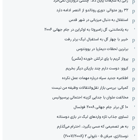
ژابی به شایعات پایان داد: چلسی دروازبان نمی‌خرد
۳۲ روز متوالی: دوری رونالدو از النصر ادامه دارد
استقلال به دنبال میزبانی در شهر قدس
به یادماندنی، گل زامبروتا به اوکراین در جام جهانی 2006
خیبر با چهار گل به استقبال لیگ برتر رفت
برترین لحظات دیماریا در یوونتوس
پرواز کریم با پای ترکش خورده (عکس)
کیوو: دوست دارم چند بازیکن دیگر بخریم
اطلاعیه جدید سپاه درباره مهمات عمل نکرده
کمپانی: بررسی بازار نقل‌وانتقالات وظیفه من نیست
مخالفت ملوان با جدایی گزینه احتمالی پرسپولیس
10 گل برتر جام جهانی 2008 فوتسال
تساوی جذاب تازه واردهای لیگ در بازی دوستانه
به هر تصمیمی که مسی بگیرد، احترام می‌گذارم
نوستالژی، میلان 5 - ناپولی 2 (2007/2008)