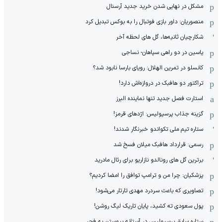
مشکل در نهایی شدن خرید جدید آرسنال
منصوریان: داور بازی فوتبال را به بوکس تبدیل کرد
شکارچیان ثانیه‌ها، گل های لحظه آخر
یاسین در دو راهی سپاهان- نساجی
کانسلو در تمرین الهلال: رویای بارسا نابود شد؟
تراکتور دو هافبک در دروازه‌اش دارد!
استارت فصل جدید تنها نماینده البرز
گزینه جذاب پرسپولیس: اژدهای قرمز!
ستاره تیم ملی تکواندو خبرنگار شدند!
رسمی: قرارداد هافبک میلان فسخ شد
برترین گل های رونالدو نازاریو برای رئال مادرید
پزشکیان: چرا من و ترامپ توافق را امضا کردیم؟
تصاویری که باعث سردرد مهدی تارتار می‌شود!
پول سعودی ته کشید، پایان تاریک لیگ روشن!
ستاره سابق پرسپولیس در آستانه پیوستن به فجر