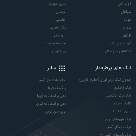
ذوب آهن
بایرن مونیخ
سپاهان
آرسنال
فولاد
چلسی
ملوان
رئال مادرید
گل‌گهر
لیورپول
آلومینیوم اراک
منچستریونایتد
استقلال خوزستان
یوونتوس
لیگ های پرطرفدار
سایر
جدول لیگ برتر ایران (خلیج فارس)
جام ملت های آسیا
لیگ آزادگان
رنکینگ فیفا
لیگ برتر انگلیس
نقل و انتقالات اروپا
لالیگا اسپانیا
نقل و انتقالات ایران
سری آ ایتالیا
پاری سن ژرمن
لیگ قهرمانان اروپا
لیگ نخبگان آسیا
لیگ قهرمانان آسیا دو