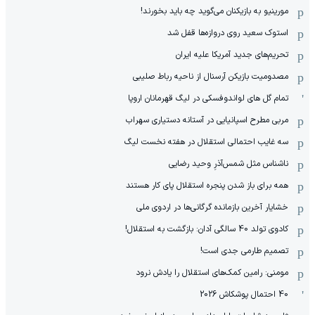
مورینیو به بازیکنان می‌گوید چه باید بخورند!
استوک سعید روی دروازه‌ها قفل شد
تحریم‌های جدید آمریکا علیه ایران
مصدومیت بازیکن آرسنال از ناحیه رباط صلیبی
تمام گل های لواندوفسکی در لیگ قهرمانان اروپا
مربی مطرح اسپانیایی در آستانه دستیاری سهراب
سه غایب احتمالی استقلال در هفته نخست لیگ
ناشناس مثل شمس‌آذرِ وحید رضایی
همه برای باز شدن پنجره استقلال پای کار هستند
خشایار آخرین بازمانده گرگانی‌ها در اردوی ملی
کادوی تولد 40 سالگی آدان: بازگشت به استقلال!
تصمیم طارمی جدی است!
مومنی: رامین کمک‌های استقلال را یادش نرود
40 احتمال پوشکاش 2026