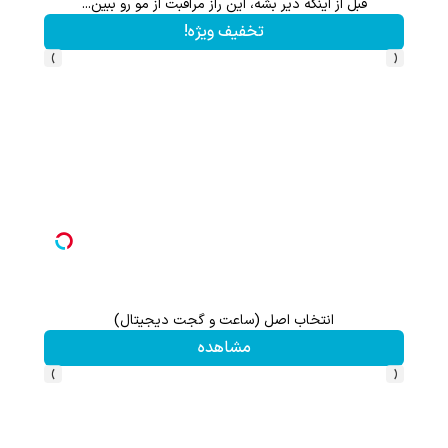
قبل از اینکه دیر بشه، این راز مراقبت از مو رو ببین...
لواز
تخفیف ویژه!
›
‹
انتخاب اصل (ساعت و گجت دیجیتال)
هنوز 50 تتر رو دریافت نکردی؟ | رایگان ثبت نام کن و رایگان شروع کن!
مشاهده
›
‹