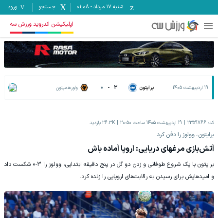
شنبه ۱۷ مرداد
-
01:08
جستجو
ورود
اپلیکیشن اندروید ورزش سه
19 اردیبهشت 1405
برایتون
3
-
0
ولورهمپتون
کد:
2359766
19 اردیبهشت 1405 ساعت 20:50
26.3K
بازدید
برایتون، وولوز را دفن کرد
آتش‌بازی مرغهای دریایی: اروپا آماده باش
برایتون با یک شروع طوفانی و زدن دو گل در پنج دقیقه ابتدایی، وولوز را 3-0 شکست داد
و امیدهایش برای رسیدن به رقابت‌های اروپایی را زنده کرد.