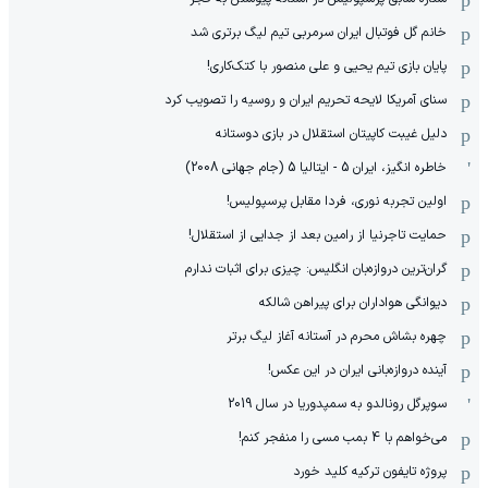
خانم گل فوتبال ایران سرمربی تیم لیگ برتری شد
پایان بازی تیم یحیی و علی منصور با کتک‌کاری!
سنای آمریکا لایحه تحریم ایران و روسیه را تصویب کرد
دلیل غیبت کاپیتان استقلال در بازی دوستانه
خاطره انگیز، ایران 5 - ایتالیا 5 (جام جهانی 2008)
اولین تجربه نوری، فردا مقابل پرسپولیس!
حمایت تاجرنیا از رامین بعد از جدایی از استقلال!
گران‌ترین دروازه‌بان انگلیس: چیزی برای اثبات ندارم
دیوانگی هواداران برای پیراهن شالکه
چهره بشاش محرم در آستانه آغاز لیگ برتر
آینده دروازه‌بانی ایران در این عکس!
سوپرگل رونالدو به سمپدوریا در سال 2019
می‌خواهم با 4 بمب مسی را منفجر کنم!
پروژه تایفون ترکیه کلید خورد