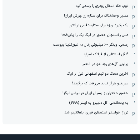
توپ طلا انتقال رودری را رسمی کرد!
مسیر وحشتناک برای ستاره زن ورزش ایران!
یک رکورد ویژه برای ستاره دفاعی تراکتور
مس رفسنجان حضور در لیگ یک را پذیرفت!
رسمی: وینگر 60 میلیونی رئال به فیورنتینا پیوست
6 گل استثنایی از فرانک لمپارد
برترین گل‌های رونالدو در النصر
آخرین محک دو تیم اصفهانی قبل از لیگ
مورینیو هرگز نباید می‌رفت که برگردد!
حضور دختران و پسران ایران در نیشن لیگز!
به یادماندنی، گل دلپیرو به اینتر (1998)
نروژ خواستار استعفای فوری اینفانتینو شد