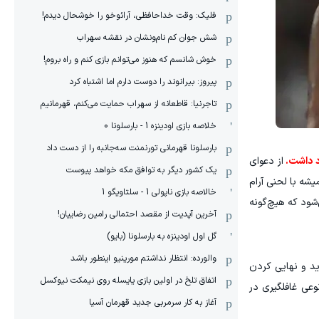
فلیک: وقت خداحافظی، آرائوخو را خوشحال دیدم!
شش جوان کم نام‌و‌نشان در نقشه سهراب
خوش شانسم که هنوز می‌توانم بازی کنم و راه بروم!
پیروز: بیرانوند را دوست دارم اما اشتباه کرد
تاجرنیا: قاطعانه از سهراب حمایت می‌کنم، قهرمانیم
خلاصه بازی اودینزه 1 - بارسلونا 0
بارسلونا قهرمانی تورنمنت سه‌جانبه را از دست داد
د داشت.
از دعوای
یک کشور دیگر به توافق مکه خواهد پیوست
یشه با لحنی آرام
خالاصه بازی ناپولی 1 - سلتاویگو 1
شود که هیچ‌گونه
آخرین آپدیت از مقصد احتمالی رامین رضاییان!
گل اول اودینزه به بارسلونا (بایو)
والورده: انتظار نداشتم مورینیو اینطور باشد
د و نهایی کردن
اتفاق تلخ در اولین بازی یایسله روی نیمکت نیوکسل
وعی غافلگیری در
آغاز به کار سرمربی جدید قهرمان آسیا