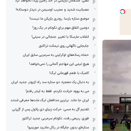
نصی: استقلال بازیکنی در حد رامین پیدا نخواهد کرد
عصبانیت شدید و عجیب اوسیمن در دیدار دوستانه!
موضع ستاره بارسا: رودری بازیکن ما نیست!
دومین اتفاق مهم برای نکونام در یک روز!
انقلاب مارسکا با تغییر جنجالی در سیتی!
جابجایی ناگهانی روی نیمکت تراکتور
حمله رسانه‌های اوکراینی به سرمربی سابق ایران
هیچ‌ تیمی این مهاجم آلمانی را نمی‌خواهد!
کامبک با طعم قهرمانی لیگ!
به دنبال یک معجزه: دو ستاره سد راه لژیونر جدید ایران
من به یووه خیانت نکردم، فقط به اینتر رفتم!
ایران جا ماند: برترین مدافعان لیگ ملت‌ها معرفی شدند
تقدیم گل به مسی؛ حرکت زیبای دی پائول پس از گل‌زنی
فوری: ربیعی رفت، نکونام سرمربی جدید تراکتور
ستاره‌ای بدون جایگاه در رئال مادرید مورینیو!