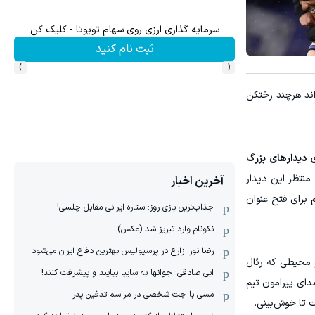
سرمایه گذاری ارزی روی سهام تویوتا - کلیک کن
سرما
ثبت نام کنید
›
‹
ند هرچند رختکن
ی دیدارهای بزرگ
منتظر این دیدار
آخرین اخبار
 برای فتح عنوان
جذاب‌ترین بازی روز: ستاره ایرانی مقابل چلسی!
نکونام وارد تبریز شد (عکس)
رضا نور: زارع در پرسپولیس بهترین دفاع ایران می‌شود
و محیطی که رئال
ابی صادقی: جوانها به سایپا بیایند و پیشرفت کنند!
دای پیرامون تیم
مسی با جت شخصی در مراسم تدفین پدر
 تا خوش‌بینی.