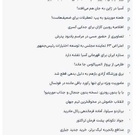
آسیا در ژاپن به جان هم می‌افتد!
طعنه مورینیو به پپ: تعطیلات برای ضعیف‌هاست!
اطلاعیه روبین کازان برای جدایی کسری
تصاویری از حضور مسی در مراسم یادبود پدرش
اعتراض ۶۳ نماینده مجلس به توسعه اختیارات رئیس‌جمهور
ستاره ایران برای قهرمانی آسیا نقشه دارد
طارمی از پرواز المپیاکوس جا ماند!
برق ورزشگاه آزادی بازهم به دلیل بدهی قطع شد
ماموریت ویژه برای تنها رکورد باقی مانده در فوتسال
با یا بدون رودری: نسخه بدون جنجال و جذاب مورینیو!
انقلاب خاموش در مخوف‌‌ترین تیم جهان
برناردو سیلوا، آماده فرماندهی رئال مادرید
جواد نکونام، پشت فرمان تراکتور
مدافع باتجربه لیگ برتر، خرید جدید جباری