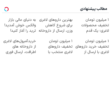
مطالب پیشنهادی
۱ میلیون تومان
بهترین داروهای لاغری
به دنیای عالی بازار
تخفیف محصولات
برای شروع کاهش
والکس خوش آمدید!
لاغری؛ یک قدم
وزن، ارسال از داروخانه
ترید را آغاز کنید!
نزدیک‌تر به شروع
های نزدیکت!
1 میلیون تومان
۱ میلیون تومان
خریدآمپول‌های لاغری
کاهش وزن
تخفیف خرید داروهای
تخفیف داروهای
از داروخانه های
لاغری با ارسال از
لاغری منتخب با
اطرافت، ارسال فوری
داروخانه و پک یخ!
ارسال از داروخانه
همراه با پک یخ!
نزدیکت