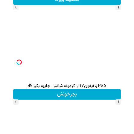
›
‹
PS5 و آیفون17 از گردونه شانس جایزه بگیر 🎁
بچرخونش
›
‹