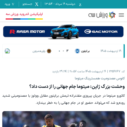
دوشنبه ۱۹ مرداد
-
13:54
جستجو
ورود
اپلیکیشن اندروید ورزش سه
19 اردیبهشت 1405
برایتون
3
-
0
ولورهمپتون
کد:
2359767
19 اردیبهشت 1405 ساعت 20:57
39.2K
بازدید
کابوس مصدومیت همسترینگ میتوما
وحشت بزرگ ژاپن: میتوما جام جهانی را از دست داد؟
کائورو میتوما در جریان پیروزی مقتدرانه تیمش برایتون مقابل وولوز با مصدومیتی شدید
روبه‌رو شد که می‌تواند حضور او در جام جهانی را به خطر بیندازد.