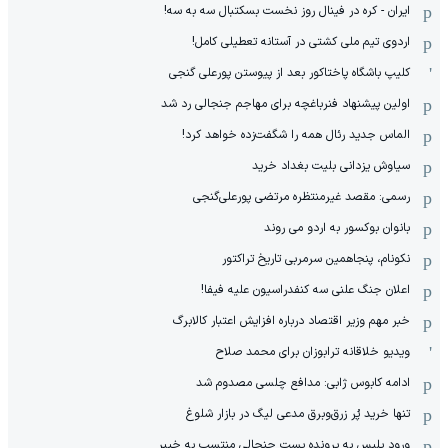
ایران - کره در فینال روز نخست بسکتبال سه به سه!
اردوی تیم ملی کشتی در آستانه تعطیلی کامل!
کلیپ باشگاه پاختاکور بعد از پیوستن پورعلی گنجی
اولین پیشنهاد فنرباغچه برای مهاجم جنجالی رد شد
الماس جدید رئال همه را شگفت‌زده خواهد کرد!
سیاوش یزدانی بلیت بغداد خرید
رسمی: مقصد غیرمنتظره مرتضی پورعلی‌گنجی
بانوان بوکسور به اردو می روند
نکونام، پنجاهمین سرمربی تاریخ تراکتور
اعلان جنگ علنی سه کنفدراسیون علیه فیفا!
خبر مهم وزیر اقتصاد درباره افزایش اعتبار کالابرگ
ویدیو خلاقانه ترابوزان برای محمد صلاح
ادامه کابوس ژابی: مدافع چلسی مصدوم شد
تنها خرید پُر زرق‌وبرق مدعی لیگ در بازار شلوغ
ورود پلیس به پرونده پست جنجالی منتسب به خیبر