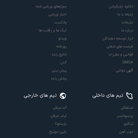
دانلود اپلیکیشن
سوژه‌های ورزشی شما
ارتباط با ما
اخبار ورزشی
تبلیغات
پادکست
درباره ما
لیگ ها و رقابت ها
ابزار توسعه دهندگان
ویدئو
فرصت های شغلی
روزنامه
قوانین و مقررات
نتایج زنده
DMCA
آنتن
آگهی دولتی
پیش بینی
پخش زنده
تیم های داخلی
تیم های خارجی
استقلال
آث میلان
پرسپولیس
اینتر میلان
تراکتور
بارسلونا
ذوب آهن
بایرن مونیخ