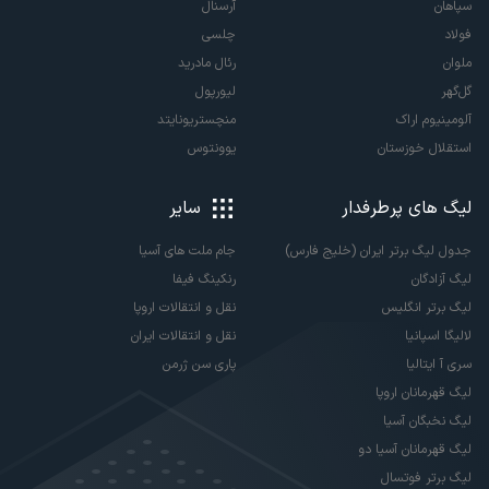
سپاهان
آرسنال
فولاد
چلسی
ملوان
رئال مادرید
گل‌گهر
لیورپول
آلومینیوم اراک
منچستریونایتد
استقلال خوزستان
یوونتوس
لیگ های پرطرفدار
سایر
جدول لیگ برتر ایران (خلیج فارس)
جام ملت های آسیا
لیگ آزادگان
رنکینگ فیفا
لیگ برتر انگلیس
نقل و انتقالات اروپا
لالیگا اسپانیا
نقل و انتقالات ایران
سری آ ایتالیا
پاری سن ژرمن
لیگ قهرمانان اروپا
لیگ نخبگان آسیا
لیگ قهرمانان آسیا دو
لیگ برتر فوتسال