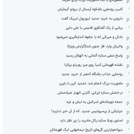
کلیپ رونمایی باشکوه آرسنال از برونو گیمارش
داروین به خرید جدید لیورپول تبریک گفت
برشی از یک گفتگوی قدیمی با علی دایی
نادال و میراثی که با جام‌ها اندازه‌گیری نمی‌شود
والیبال وارد فاز جنون شد(گزارش ویژه)
پاسخ منفی ستاره آلمانی به الهلال رسید
نقشه قهرمانی آسیا روی میز روبرتو پیاتزا
رونمایی جذاب باشگاه النصر از خرید جدید
ماموریت بزرگ انجام شد: تمدید کین با بایرن
درخشش ستاره ایرانی؛ گلزنی الهیار صیادمنش
حمله توپخانه‌ای اسرائیل به لبنان و غزه
جزئیاتی از پرسپولیسِ جدید، که از آن ‌خبر ندارید!
استون ویلا ستاره رئال مادرید را زیر نظر دارد
دیوانه‌وارترین گل‌های تاریخ نیمه‌نهایی لیگ قهرمانان