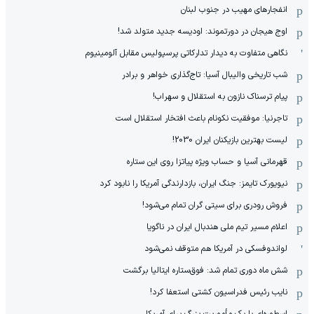
انفجارهای مهیب در جنوب لبنان
اوج هیجان در دورتموند: اودیسه جدید متولد شد!
نگاهی متفاوت به دیدار تدارکاتی پرسپولیس مقابل آلومینیوم
شب تاریخی والیبال آسیا: تاج‌گذاری خواهر و برادر
پیام ترسناک نازون به استقلال و سهراب!
تاجرنیا: موفقیت نکونام باعث افتخار استقلال است
لیست بهترین بازیکنان ایران 2030!
قهرمانی آسیا و حساب ویژه پیاتزا روی این ستاره
نیویورک تایمز: جنگ ایران، بازدارندگی آمریکا را نابود کرد
فروش رودری برای سیتی گران تمام می‌شود!
اعلام مسیر تیم ملی هندبال ایران در ناگویا
لواندوفسکی در آمریکا هم متوقف نمی‌شود
شش ماه دوری تمام شد: فوق‌ستاره ایتالیا برگشت
نایب رئیس فدراسیون کشتی استعفا کرد!
اسطوره‌ای با یک مأموریت بزرگ برای آمریکا