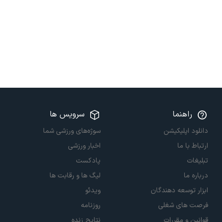
راهنما
سرویس ها
دانلود اپلیکیشن
سوژه‌های ورزشی شما
ارتباط با ما
اخبار ورزشی
تبلیغات
پادکست
درباره ما
لیگ ها و رقابت ها
ابزار توسعه دهندگان
ویدئو
فرصت های شغلی
روزنامه
قوانین و مقررات
نتایج زنده