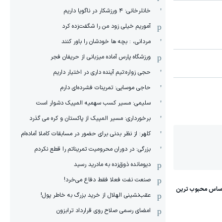
خانلرخانی: ۴ ورزشکار در ناگویا داریم
آموریم خیلی زود من را شگفت‌زده کرد
مردانی، : بچه ها خودشان را باور کنند
ورزشگاه پارس آماده میزبانی از حریفان فجر
حجی زواره:تیم آینده داری در اختیار داریم
حاجی موسایی: تمرینات فشرده‌ای دارم
سلیمی: مسیر کسب سهمیه المپیک دشوار است
برخورداری: مسیر المپیک از پاکستان و کره می گذرد
کلهر: از نظر بدنی برای حضور در مسابقات کاملا آماده‌ام
بزرگی: در دوران محرومیت تمریناتم را قطع نکردم
دیومانده ذوق‌زده به مادرید رسید
صنعت نفت فعلا فقط دفاع می‌خرد!
عقب‌نشینی الهلال از خرید بزرگ به خاطر پول!
امضای رسمی صلاح روی قرارداد ترابزون