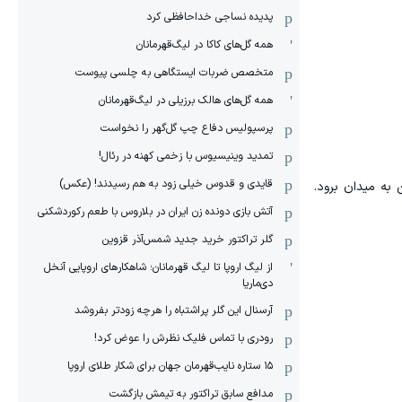
پدیده نساجی خداحافظی کرد
همه گل‌های کاکا در لیگ‌قهرمانان
متخصص ضربات ایستگاهی به چلسی پیوست
همه گل‌های هالک برزیلی در لیگ‌قهرمانان
پرسپولیس دفاع چپ گل‌گهر را نخواست
تمدید وینیسیوس با زخمی کهنه در رئال!
قایدی و قدوس خیلی زود به هم رسیدند! (عکس)
 به میدان برود.
آتش بازی دونده زن ایران در بلاروس با طعم رکوردشکنی
گلر تراکتور خرید جدید شمس‌آذر قزوین
از لیگ اروپا تا لیگ قهرمانان؛ شاهکارهای اروپایی آنخل
دی‌ماریا
آرسنال این گلر پراشتباه را هرچه زودتر بفروشد
رودری با تماس فلیک نظرش را عوض کرد!
١۵ ستاره نایب‌قهرمان جهان برای شکار طلای اروپا
مدافع سابق تراکتور به تیمش بازگشت