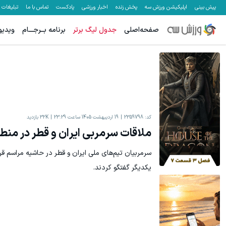
پیش بینی
اپلیکیشن ورزش سه
پخش زنده
اخبار ورزشی
پادکست
تماس با ما
تبلیغات
صفحه‌اصلی
جدول لیگ برتر
برنامه بــرجـــام
ویدیو
کد:
2359798
19 اردیبهشت 1405 ساعت 23:29
32K
بازدید
ملاقات سرمربی ایران و قطر در من
سرمربیان تیم‌های ملی ایران و قطر در حاشیه مراسم ق
یکدیگر گفتگو کردند.