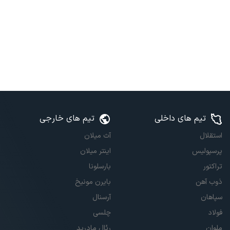
تیم های داخلی
تیم های خارجی
استقلال
آث میلان
پرسپولیس
اینتر میلان
تراکتور
بارسلونا
ذوب آهن
بایرن مونیخ
سپاهان
آرسنال
فولاد
چلسی
ملوان
رئال مادرید