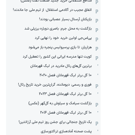
مدافع استقلالی خرید جدید صنعت نفت (عکس)
اتفاق عجیب در آکادمی استقلال: از تیم ملی جا ماندند!
بازیکنان آرسنال بسیار عصبانی بودند!
بازگشت به محل جرم: باصری دوباره برزیلی شد
پی‌اس‌جی اولین خرید خود را نهایی کرد
هزاریان: تا بازی پرسپولیس پنجره باز می‌شود
کویت تنها مدرسه ایرانی این کشور را تعطیل کرد
برترین گل‌های رئال مادرید در لیگ قهرمانان
10 گل برتر لیگ قهرمانان فصل 2020
فوری و رسمی: دیومانده، گران‌ترین خرید تاریخ رئال!
10 گل برتر لیگ قهرمانان فصل 2023
بازگشت سیامک و سیاوش به گل‌گهر (عکس)
10 گل برتر لیگ قهرمانان فصل 2016
یک تاریخ جنجالی برای جشن روز تیم ملی آرژانتین!
پشت صحنه آماده‌سازی تراکتورسازی