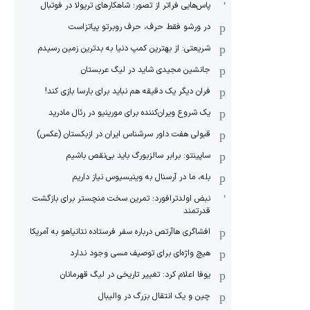
پاس‌هایی فراتر از تصور؛ شاهکارهای تریولا در فوتبال
در ورشو فقط حرف، حرف روبرتو پیاتزاست
شریعتی: از بهترین کمپ‌ دنیا به بدترین زمین‌ رسیدم
جانشین مجیدی شاید در لیگ عربستان
فران دیگر یک دقیقه هم نباید برای بارسا بازی کند!
یک شروع ویران‌کننده برای مورینیو در رئال مادرید
قبولی هفت داور سرشناس ایران در ازبکستان (عکس)
ساپینتو: برابر سالزبورگ باید بی‌نقص باشیم
بله، ما در آرسنال به وینیسیوس نیاز داریم
نبض اولدترافورد؛ تمرین سخت منچستر برای بازگشت
قدرتمند
افشاگری هاآرتص درباره سفر فرستاده نتانیاهو به آمریکا
هیچ واژه‌ای برای توصیف مسی وجود ندارد
یوفا اعلام کرد: تغییر تاریخی در لیگ قهرمانان
چین و یک انتقال بزرگ در والیبال