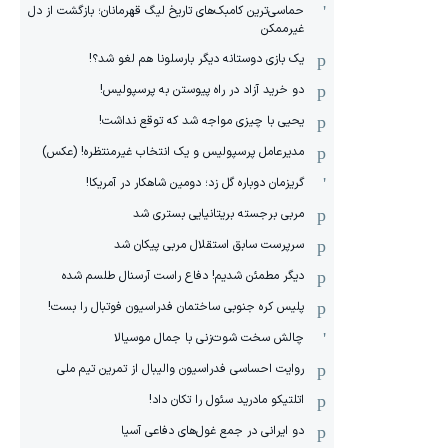
حماسی‌ترین کامبک‌های تاریخ لیگ قهرمانان؛ بازگشت از دل
غیرممکن
یک بازی دوستانه دیگر بارسلونا هم لغو شد؟!
دو خرید آزاد در راه پیوستن به پرسپولیس!
یحیی با چیزی مواجه شد که توقع نداشت!
مدیرعامل پرسپولیس و یک انتخاب غیرمنتظره! (عکس)
گریزمان دوباره گل زد؛ دومین شاهکار در آمریکا!
مربی برجسته بریتانیایی بستری شد
سرپرست سابق استقلال مربی پیکان شد
دیگر مطمئن شدیم! دفاع راست آرسنال طلسم شده
پلیس کره ‌جنوبی ساختمان فدراسیون فوتبال را بست!
چالش سخت شوت‌زنی با جمال موسیالا
روایت احساسی فدراسیون والیبال از تمرین تیم ملی
اتلتیکو مادرید سئول را تکان داد!
دو ایرانی در جمع غول‌های دفاعی آسیا