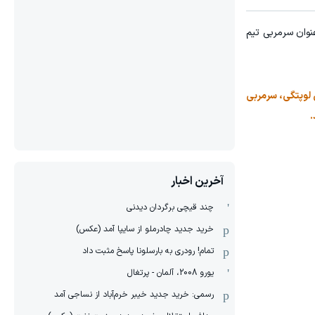
نوان سرمربی تیم
ن مراسم، دقایقی با خولن لوپتگی، سرمربی
.
آخرین اخبار
چند قیچی برگردان دیدنی
خرید جدید چادرملو از سایپا آمد (عکس)
تمام! رودری به بارسلونا پاسخ مثبت داد
یورو 2008، آلمان - پرتغال
رسمی: خرید جدید خیبر خرم‌آباد از نساجی آمد