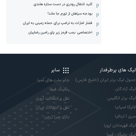
کلید انتقال رودری در دست ستاره هلندی
بودجه سپاهان از تورم جا ماند!
فشار امارات به ترامپ برای حمله زمینی به ایران
اختصاصی: بمب قرمز زیر پای رامین رضاییان
لیگ های پرطرفدار
سایر
جدول لیگ برتر ایران (خلیج فارس)
جام ملت های آسیا
لیگ آزادگان
رنکینگ فیفا
لیگ برتر انگلیس
نقل و انتقالات اروپا
لالیگا اسپانیا
نقل و انتقالات ایران
سری آ ایتالیا
پاری سن ژرمن
لیگ قهرمانان اروپا
لیگ نخبگان آسیا