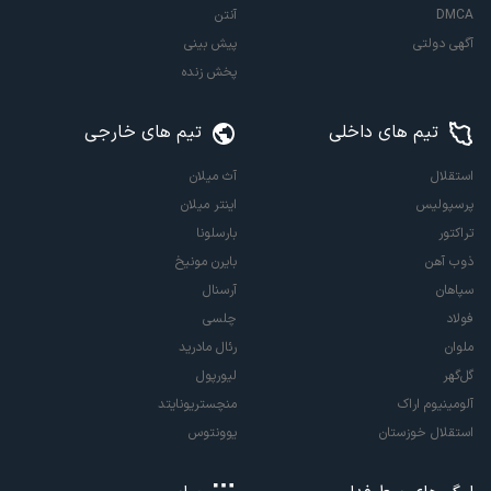
DMCA
آنتن
آگهی دولتی
پیش بینی
پخش زنده
تیم های داخلی
تیم های خارجی
استقلال
آث میلان
پرسپولیس
اینتر میلان
تراکتور
بارسلونا
ذوب آهن
بایرن مونیخ
سپاهان
آرسنال
فولاد
چلسی
ملوان
رئال مادرید
گل‌گهر
لیورپول
آلومینیوم اراک
منچستریونایتد
استقلال خوزستان
یوونتوس