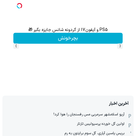
PS5 و آیفون17 از گردونه شانس جایزه بگیر 🎁
هنوز 50 تتر رو دریافت نکردی؟ | رایگان ثبت نام کن و رایگان شروع کن!
بچرخونش
›
‹
آخرین اخبار
آریو اسلامشهر سرمربی مس رفسنجان را هوا کرد!
اولین گل خورده پرسپولیسِ تارتار
بریس یاسین آیاری، گل سوم برایتون به رم