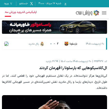
شنبه ۱۷ مرداد
-
19:00
جستجو
ورود
اپلیکیشن اندروید ورزش سه
20 اردیبهشت 1405
بارسلونا
2
-
0
رئال مادرید
کد:
2359937
20 اردیبهشت 1405 ساعت 15:01
27.9K
بازدید
ال‌کلاسیکوهایی که بارسلونا را قهرمان کردند
آبی‌اناری‌ها هرگز نتوانسته‌اند در یک تقابل مستقیم قهرمانی خود را قطعی کنند، اما در
طول تاریخ، دیدارهای بارسا و رئال مادرید نقش تعیین‌کننده‌ای در مسیر قهرمانی کاتالان‌ها
داشته‌اند.