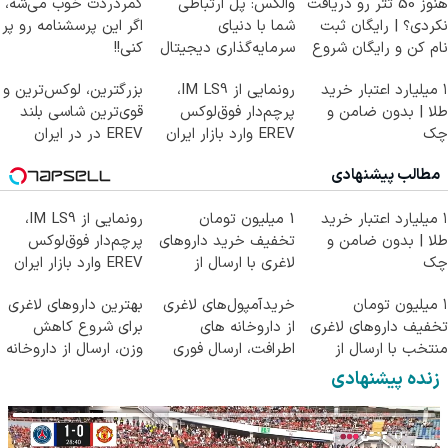
هنوز 50 تتر رو دریافت
والکس: پل ارتباطی
کمردردت خوب می‌شه،
نکردی؟ | رایگان ثبت
شما با دنیای
اگر این پرسشنامه رو پر
نام کن و رایگان شروع
سرمایه‌گذاری دیجیتال
کنی!!
کن!
۱ میلیارد اعتبار خرید
رونمایی از IM LS9،
بزرگترین، لوکس‌ترین و
طلا | بدون ضامن و
پرچم‌دار فوق‌لوکس
قوی‌ترین شاسی بلند
چک
EREV وارد بازار ایران
EREV در در ایران
شد
رونمایی شد
مطالب پیشنهادی
۱ میلیارد اعتبار خرید
1 میلیون تومان
رونمایی از IM LS9،
طلا | بدون ضامن و
تخفیف خرید داروهای
پرچم‌دار فوق‌لوکس
چک
لاغری با ارسال از
EREV وارد بازار ایران
داروخانه و پک یخ!
شد
۱ میلیون تومان
خریدآمپول‌های لاغری
بهترین داروهای لاغری
تخفیف داروهای لاغری
از داروخانه های
برای شروع کاهش
منتخب با ارسال از
اطرافت، ارسال فوری
وزن، ارسال از داروخانه
داروخانه نزدیکت
همراه با پک یخ!
های نزدیکت!
زنده پیشنهادی