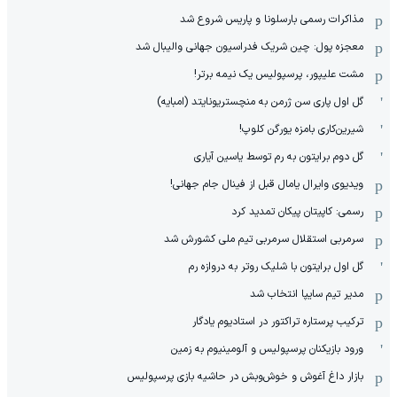
مذاکرات رسمی بارسلونا و پاریس شروع شد
معجزه پول: چین شریک فدراسیون جهانی والیبال شد
مشت علیپور، پرسپولیس یک نیمه برتر!
گل اول پاری سن ژرمن به منچستریونایتد (امبایه)
شیرین‌کاری بامزه یورگن کلوپ!
گل دوم برایتون به رم توسط یاسین آیاری
ویدیوی وایرال یامال قبل از فینال جام جهانی!
رسمی: کاپیتان پیکان تمدید کرد
سرمربی استقلال سرمربی تیم ملی کشورش شد
گل اول برایتون با شلیک روتر به دروازه رم
مدیر تیم سایپا انتخاب شد
ترکیب پرستاره تراکتور در استادیوم یادگار
ورود بازیکنان پرسپولیس و آلومینیوم به زمین
بازار داغ آغوش و خوش‌و‌بش در حاشیه بازی پرسپولیس