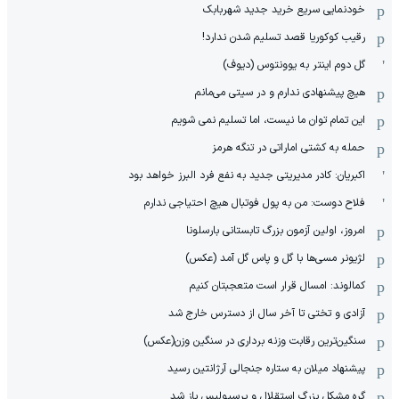
خودنمایی سریع خرید جدید شهربابک
رقیب کوکوریا قصد تسلیم شدن ندارد!
گل دوم اینتر به یوونتوس (دیوف)
هیچ پیشنهادی ندارم و در سیتی می‌مانم
این تمام توان ما نیست، اما تسلیم نمی شویم
حمله به کشتی اماراتی در تنگه هرمز
اکبریان: کادر مدیریتی جدید به نفع فرد البرز خواهد بود
فلاح دوست: من به پول فوتبال هیچ احتیاجی ندارم
امروز، اولین آزمون بزرگ تابستانی بارسلونا
لژیونر مسی‌ها با گل و پاس گل آمد (عکس)
کمالوند: امسال قرار است متعجبتان کنیم
آزادی و تختی تا آخر سال از دسترس خارج شد
سنگین‌ترین رقابت وزنه برداری در سنگین وزن(عکس)
پیشنهاد میلان به ستاره جنجالی آرژانتین رسید
گره مشکل بزرگ استقلال و پرسپولیس باز شد