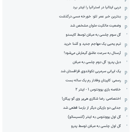
دربی ایتالیا در استرالیا را اینتر برد
بدترین خبر عمر لئو: خورخه مسی درگذشت
وضعیت مالکیت ملوان مشخص شد
گل سوم چلسی به میلان توسط کایسدو
تیم یحیی یک مهاجم جدید و آشنا خرید
آرسنال به سرعت عاشق گیمارش می‌شود!
دبل پدرو؛ گل دوم چلسی به میلان
یک ایرانی سرمربی تکواندوی قزاقستان شد
رسمی: کاپیتان وفادار رم یک ساله بست
خلاصه بازی یوونتوس 1 - اینتر 2
اختصاصی: رضا شکاری هی‌یر وی‌ گو پیکان!
جدایی دو بازیکن دیگر از بارسا قطعی شد
گل اول یوونتوس به اینتر (کنسیسائو)
گل اول چلسی به میلان توسط پدرو