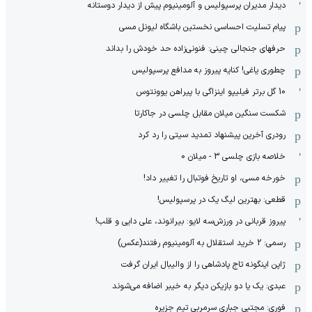
دیدار مدیران پرسپولیس و آلومینیوم پیش از دیدار دوستانه
پیام تسلیت احساسی نخستین باشگاه لیونل مسی
حرفهای جنجالی چینی: فنونی‌زاده حد خودش را بداند
چطوری یاغی! کنایه پیروز به مدافع پرسپولیس
10 گل برتر فیلیپو اینزاگی با پیراهن یوونتوس
شکست سنگین میلان مقابل چلسی در جاکارتا
رودری آخرین پیشنهاد تمدید سیتی را رد کرد
خلاصه بازی چلسی 3 - میلان 0
خورخه مسی، او تاریخ فوتبال را تغییر داد!
قطعی: بهترین لیگ یک در پرسپولیس!
پیروز قربانی در ورزش‌سه لایو: بیرانوند، علی دایی و قلب!
رسمی: 2 خرید استقلال به آلومینیوم رفتند(عکس)
ژاپن اینگونه تاج پادشاهی را از والیبال ایران گرفت
عبدی: یک یا دو بازیکن دیگر به خیبر اضافه می‌شوند
فوری: مجتبی جباری سرمربی تیم جزیره