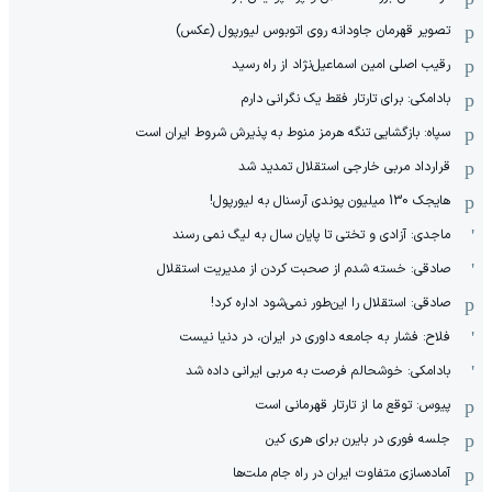
تصویر قهرمان جاودانه روی اتوبوس لیورپول (عکس)
رقیب اصلی امین اسماعیل‌نژاد از راه رسید
بادامکی: برای تارتار فقط یک نگرانی دارم
سپاه: بازگشایی تنگه هرمز منوط به پذیرش شروط ایران است
قرارداد مربی خارجی استقلال تمدید شد
هایجک 130 میلیون پوندی آرسنال به لیورپول!
ماجدی: آزادی و تختی تا پایان سال به لیگ نمی رسند
صادقی: خسته شدم از صحبت کردن از مدیریت استقلال
صادقی: استقلال را این‌طور نمی‌شود اداره کرد!
فلاح: فشار به جامعه داوری در ایران، در دنیا نیست
بادامکی: خوشحالم فرصت به مربی ایرانی داده شد
پیوس: توقع ما از تارتار قهرمانی است
جلسه فوری در بایرن برای هری کین
آماده‌سازی متفاوت ایران در راه جام ملت‌ها