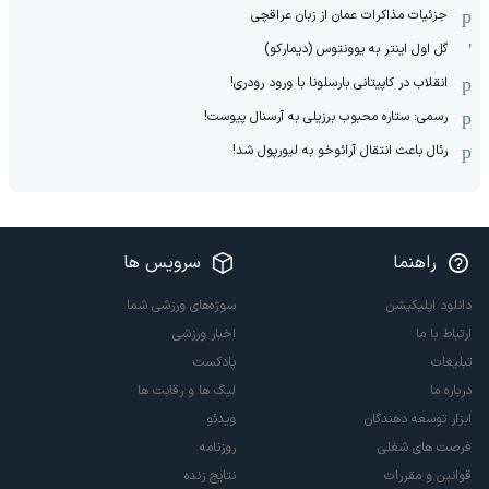
جزئیات مذاکرات عمان از زبان عراقچی
گل اول اینتر به یوونتوس (دیمارکو)
انقلاب در کاپیتانی بارسلونا با ورود رودری!
رسمی: ستاره محبوب برزیلی به آرسنال پیوست!
رئال باعث انتقال آرائوخو به لیورپول شد!
راهنما
سرویس ها
دانلود اپلیکیشن
سوژه‌های ورزشی شما
ارتباط با ما
اخبار ورزشی
تبلیغات
پادکست
درباره ما
لیگ ها و رقابت ها
ابزار توسعه دهندگان
ویدئو
فرصت های شغلی
روزنامه
قوانین و مقررات
نتایج زنده