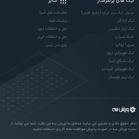
لیگ های پرطرفدار
سایر
جدول لیگ برتر ایران (خلیج فارس)
جام ملت های آسیا
لیگ آزادگان
رنکینگ فیفا
لیگ برتر انگلیس
نقل و انتقالات اروپا
لالیگا اسپانیا
نقل و انتقالات ایران
سری آ ایتالیا
پاری سن ژرمن
لیگ قهرمانان اروپا
لیگ نخبگان آسیا
لیگ قهرمانان آسیا دو
لیگ برتر فوتسال
تمام حقوق مادی و معنوی این سایت متعلق به ورزش سه می باشد. شما می توانید از
سایت ورزش سه در صورت پذیرش موافقت نامه کاربری استفاده نمایید.