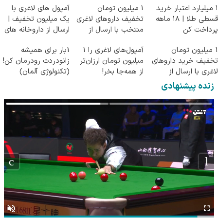
۱ میلیارد اعتبار خرید
۱ میلیون تومان
آمپول های لاغری با
قسطی طلا | ۱۸ ماهه
تخفیف داروهای لاغری
یک میلیون تخفیف |
پرداخت کن
منتخب با ارسال از
ارسال از داروخانه های
داروخانه نزدیکت
معتبر
1 میلیون تومان
آمپول‌های لاغری را ۱
1بار برای همیشه
تخفیف خرید داروهای
میلیون تومان ارزان‌تر
زانودردت رودرمان کن!
لاغری با ارسال از
از همه‌جا بخر!
(تکنولوژی آلمان)
داروخانه و پک یخ!
◂پرسشنامه▸
زنده پیشنهادی