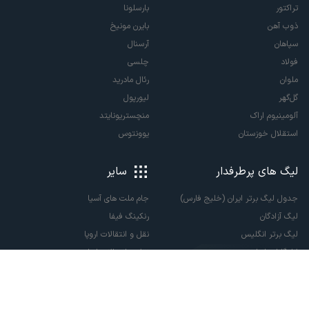
تراکتور
بارسلونا
ذوب آهن
بایرن مونیخ
سپاهان
آرسنال
فولاد
چلسی
ملوان
رئال مادرید
گل‌گهر
لیورپول
آلومینیوم اراک
منچستریونایتد
استقلال خوزستان
یوونتوس
لیگ های پرطرفدار
سایر
جدول لیگ برتر ایران (خلیج فارس)
جام ملت های آسیا
لیگ آزادگان
رنکینگ فیفا
لیگ برتر انگلیس
نقل و انتقالات اروپا
لالیگا اسپانیا
نقل و انتقالات ایران
سری آ ایتالیا
پاری سن ژرمن
لیگ قهرمانان اروپا
لیگ نخبگان آسیا