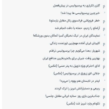
گلزن تکراری به پرسپولیس در پیش‌فصل
خبرچین پرسپولیسی ها پیدا شد!
خطر فروپاشی فرانسوی رئال مقابل بارسلونا
آرامکو را زدیم، حمله با دقت انجام شد
نمایندگان ایران در لیگ نخبگان آسیا کماکان بدون ورزشگاه!
کاپیتان ایران آماده مهم‌ترین تورنمنت زندگی
شهریار: بعدا می‌گویم چرا پرسپولیس نرفتم
بهترین وقت جبران برای باتجربه‌ترین مدافع ایران
ادای احترام ویژه دی‌پل به پدر مسی! (عکس)
جلالی لای زرورق در پرسپولیس! (عکس)
اینتر در تابستان هم یووه را می‌برد!
ربیعی و دستیارانش تبریز را ترک کردند
جذاب‌ترین بازی روز: ستاره ایرانی مقابل چلسی!
نکونام وارد تبریز شد (عکس)