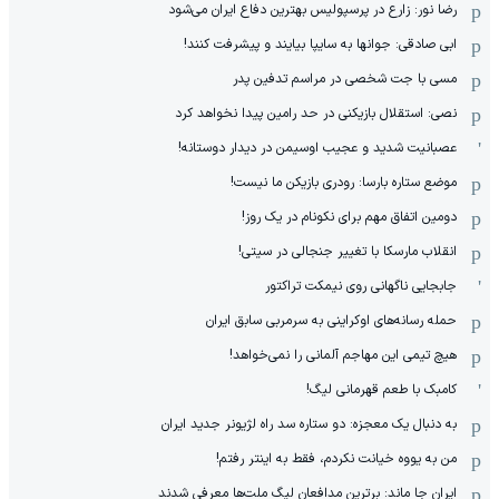
رضا نور: زارع در پرسپولیس بهترین دفاع ایران می‌شود
ابی صادقی: جوانها به سایپا بیایند و پیشرفت کنند!
مسی با جت شخصی در مراسم تدفین پدر
نصی: استقلال بازیکنی در حد رامین پیدا نخواهد کرد
عصبانیت شدید و عجیب اوسیمن در دیدار دوستانه!
موضع ستاره بارسا: رودری بازیکن ما نیست!
دومین اتفاق مهم برای نکونام در یک روز!
انقلاب مارسکا با تغییر جنجالی در سیتی!
جابجایی ناگهانی روی نیمکت تراکتور
حمله رسانه‌های اوکراینی به سرمربی سابق ایران
هیچ‌ تیمی این مهاجم آلمانی را نمی‌خواهد!
کامبک با طعم قهرمانی لیگ!
به دنبال یک معجزه: دو ستاره سد راه لژیونر جدید ایران
من به یووه خیانت نکردم، فقط به اینتر رفتم!
ایران جا ماند: برترین مدافعان لیگ ملت‌ها معرفی شدند