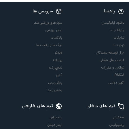
راهنما
سرویس ها
دانلود اپلیکیشن
سوژه‌های ورزشی شما
ارتباط با ما
اخبار ورزشی
تبلیغات
پادکست
درباره ما
لیگ ها و رقابت ها
ابزار توسعه دهندگان
ویدئو
فرصت های شغلی
روزنامه
قوانین و مقررات
نتایج زنده
DMCA
آنتن
آگهی دولتی
پیش بینی
پخش زنده
تیم های داخلی
تیم های خارجی
استقلال
آث میلان
پرسپولیس
اینتر میلان