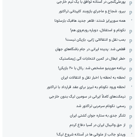
پورعلی‌گنجی در آستانه توافق با یک تیم خارجی
بیرو، شجاع و ماجرای بازوبند کاپیتانی تراکتور
همه سورپرایز شدند؛ ظاهر جدید هافبک بارسلونا
نکونام و استقلال، دوباره روبه‌روی هم!
بمب نقل و انتقالاتی ژابی، بازیکن نیست!
قطعی شد: پدیده ایرانی در جام باشگاه‌های جهان
خطر ابطال در کمین انتخابات آتی ژیمناستیک
برنامه مورینیو مشخص شد: رئال با ۲۰ بازیکن!
لحظه به لحظه با اخبار نقل و انتقالات ایران
لحظه ورود نکونام به تبریز برای عقد قرارداد با تراکتور
نیمکت‌های کاملاً ایرانی در سومین لیگ بدون خارجی
رسمی: نکونام سرمربی تراکتور شد
تلنگر جدی به ستاره جوان کشتی ایران
از حق والیبال ایران در آسیا دفاع کردم
ویدئو جالب از ملوانی ها در آستانه شروع لیگ!