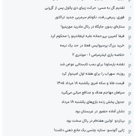
تقدیم گل به مسی؛ حرکت زیبای دی پائول پس از گل‌زنی
فوری: ربیعی رفت، نکونام سرمربی جدید تراکتور
ستاره‌ای بدون جایگاه در رئال مادرید مورینیو!
فیفا کمپین بی‌رحمانه علیه اینفانتینو را محکوم کرد
خرید بزرگ پرسپولیس فعلا در حد یک نیمه
خلاصه بازی اینترمیامی 1 - مونتری 2
نقشه بارسلونا برای بمب تابستانی عوض شد
روزبه، سهراب را برای هفته اول امیدوار کرد
قیمت طلا و سکه امروز یکشنبه ۱۸ مرداد ۱۴۰۵
سپاهان مهاجم هدف و مدافع میانی می‌گیرد
جدول پخش زنده بازی‌های یکشنبه 18 مرداد
دشان آماده حضور در عربستان بود
برناردو: اولین هفته‌ام در رئال سخت بود
ژابی آلونسو: ستاره چلسی یک مانع ذهنی داشت!