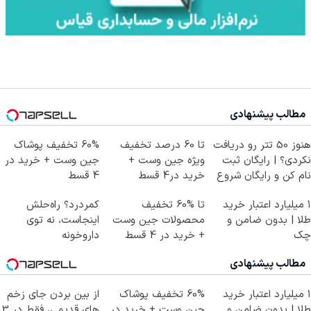
مطالب پیشنهادی
هنوز 50 تتر رو دریافت
تا 60 درصد تخفیف
60% تخفیف پوشاک
نکردی؟ | رایگان ثبت
ویژه جین وست +
جین وست + خرید در
نام کن و رایگان شروع
خرید در4 قسط
4 قسط
کن!
۱ میلیارد اعتبار خرید
تا %60 تخفیف
کمردرد؟ راه‌حلش
طلا | بدون ضامن و
محصولات جین وست
اینجاست، نه توی
چک
+ خرید در 4 قسط
داروخونه
مطالب پیشنهادی
۱ میلیارد اعتبار خرید
60% تخفیف پوشاک
از بین بردن جای زخم
طلا | بدون ضامن و
جین وست + خرید در
های قدیمی، فقط در 3