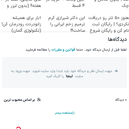
چک
4 قسط
هفته!! (بدون لیزر و
جراحی)
هنوز 50 تتر رو دریافت
این دکتر شیرازی کرم
1بار برای همیشه
نکردی؟ | رایگان ثبت
ترمیم زخم ایرانی را
زانودردت رودرمان کن!
نام کن و رایگان شروع
ساخت!!!
(تکنولوژی آلمان)
کن!
◂پرسشنامه▸
دیدگاه‌ها
لطفا قبل از ارسال دیدگاه خود، حتما
قوانین و مقررات
را مطالعه فرمایید.
جهت ارسال نظر و دیدگاه خود باید ابتدا وارد سایت شوید. جهت ورود به
سایت
اینجا
را کلیک کنید
0
دیدگاه
بر اساس محبوب ترین
مشاهده بیشتر