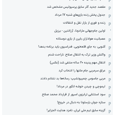
مقصد جدید گلر سابق پرسپولیس مشخص شد
جدول پخش زنده بازی‌های شنبه 17 مرداد
زنده و فوری از بازار نقل و انتقالات
اولین جام‌جهانی مارادونا، آرژانتین - برزیل
عصبانیت هواداران بایرن از بازی دوستانه
آشوبی: به جای قلعه‌نویی، فدراسیون باید برنامه بدهد!
واکنش وزیر ترک به انتقال صلاح: ناراحت شدم
انتقال مهم پدیده 20 ساله منتفی شد (عکس)
عراق سرمربی جام ملتها را انتخاب کرد
مربی جاسوس چمپیونشیپ: رسانه‌ها بد نشانم دادند
لیموچی و چیدن خوشه انگور در مرداد!
سود استثنایی ترابزون اسپور از قرارداد محمد صلاح
ستاره جوان بارسلونا به دنبال در خروج!
گزینه سابق تیم ملی ایران، نامزد هدایت الجزایر!