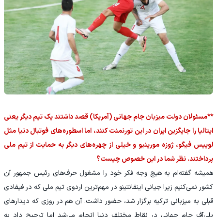
**مسئولان دولت میزبان جام جهانی (آمریکا) قصد داشتند یک تیم دیگر یعنی
ایتالیا را جایگزین ایران در این تورنمنت کنند، اما اسطوره‌های فوتبال دنیا مثل
لوییس فیگو، ژوزه مورینیو و خیلی از چهره‌های دیگر به حمایت از تیم ملی
پرداختند. نظر شما در این خصوص چیست؟
همیشه گفته‌ام به هیچ وجه فکر خود را مشغول حرف‌های رئیس جمهور آن
کشور نمی‌کنیم زیرا جیانی اینفانتینو در مهم‌ترین اردوی تیم ملی که در فیفادی
قبلی به میزبانی ترکیه برگزار شد، حضور داشت. آن هم در روزی که دیدارهای
پلی‌آف جام جهانی در نقاط مختلف دنیا انجام می‌شد اما ترجیح داد به