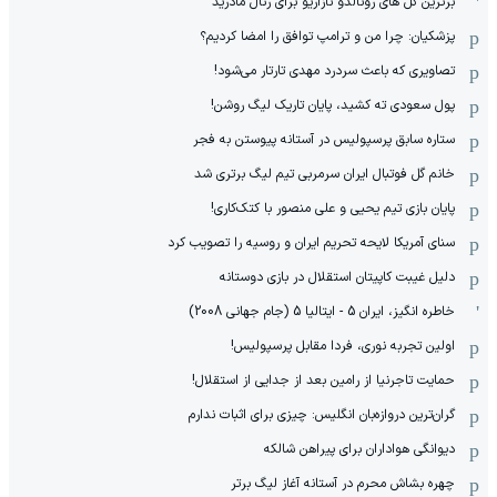
برترین گل های رونالدو نازاریو برای رئال مادرید
پزشکیان: چرا من و ترامپ توافق را امضا کردیم؟
تصاویری که باعث سردرد مهدی تارتار می‌شود!
پول سعودی ته کشید، پایان تاریک لیگ روشن!
ستاره سابق پرسپولیس در آستانه پیوستن به فجر
خانم گل فوتبال ایران سرمربی تیم لیگ برتری شد
پایان بازی تیم یحیی و علی منصور با کتک‌کاری!
سنای آمریکا لایحه تحریم ایران و روسیه را تصویب کرد
دلیل غیبت کاپیتان استقلال در بازی دوستانه
خاطره انگیز، ایران 5 - ایتالیا 5 (جام جهانی 2008)
اولین تجربه نوری، فردا مقابل پرسپولیس!
حمایت تاجرنیا از رامین بعد از جدایی از استقلال!
گران‌ترین دروازه‌بان انگلیس: چیزی برای اثبات ندارم
دیوانگی هواداران برای پیراهن شالکه
چهره بشاش محرم در آستانه آغاز لیگ برتر