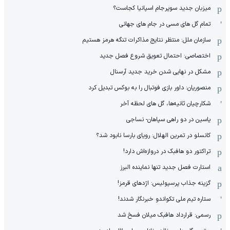
میزبان جدید سوپرجام اسپانیا کجاست؟
تمام گل های مسی در جام های جهانی
سازمان ملل: منتظر نتایج مذاکرات تنگه هرمز هستیم
اختصاصی: احتمال تعویق شروع فصل جدید
مشکل در نهایی شدن خرید جدید آرسنال
منصوریان: داور بازی فوتبال را به بوکس تبدیل کرد
شکارچیان ثانیه‌ها، گل های لحظه آخر
یاسین در دو راهی سپاهان- نساجی
کانسلو در تمرین الهلال: رویای بارسا نابود شد؟
تراکتور دو هافبک در دروازه‌اش دارد!
استارت فصل جدید تنها نماینده البرز
گزینه جذاب پرسپولیس: اژدهای قرمز!
ستاره تیم ملی تکواندو خبرنگار شدند!
رسمی: قرارداد هافبک میلان فسخ شد