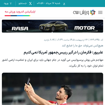
شنبه ۱۷ مرداد
-
08:58
جستجو
ورود
اپلیکیشن اندروید ورزش سه
کد:
2360345
22 اردیبهشت 1405 ساعت 09:49
8.2K
بازدید
هیچ‌کس نمی‌تواند حق ما را ضایع کند
علیپور: فکرمان را درگیر رییس‌جمهور آمریکا نمی‌کنیم
مهاجم ملی پوش پرسپولیس می گوید در جام جهانی باید برای ایران و تمامیت ارضی کشور
تمام توان خود را به کار بگیرند.