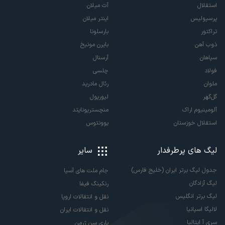
استقلال
آث میلان
پرسپولیس
اینتر میلان
تراکتور
بارسلونا
ذوب آهن
بایرن مونیخ
سپاهان
آرسنال
فولاد
چلسی
ملوان
رئال مادرید
گل‌گهر
لیورپول
آلومینیوم اراک
منچستریونایتد
استقلال خوزستان
یوونتوس
لیگ های پرطرفدار
سایر
جدول لیگ برتر ایران (خلیج فارس)
جام ملت های آسیا
لیگ آزادگان
رنکینگ فیفا
لیگ برتر انگلیس
نقل و انتقالات اروپا
لالیگا اسپانیا
نقل و انتقالات ایران
سری آ ایتالیا
پاری سن ژرمن