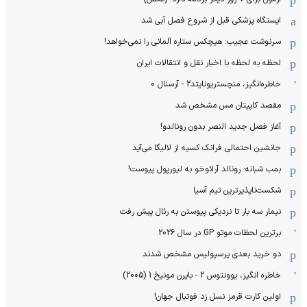
ایستگاه پزشکی قبل از شروع فصل آبی شد
سرنوشت عجیب: هیچکس ستاره آلمانی را نمی‌خواهد!
لحظه به لحظه با اخبار نقل و انتقالات ایران
خاطره‌انگیز، منچستریونایتد2 - آرسنال 0
مقصد کاپیتان مس مشخص شد
آغاز فصل جدید النصر بدون رونالدو!
جانشین احتمالی فرانک کسیه از لالیگا می‌آید
بمب شبانه: رونالد آرائوخو به لیورپول پیوست!
شکست‌ناپذیرترین تیم آسیا
نیمار سه بار تا نزدیکی پیوستن به رئال پیش رفت
برترین لحظات موتو GP در سال 2026
دو خرید بعدی پرسپولیس مشخص شدند
خاطره انگیز، یوونتوس 2 - بایرن مونیخ 1 (2005)
اولین کارت قرمز نسل زد فوتبال جهان!