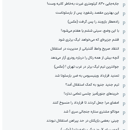
جابه‌جایی ۸۳۰ کیلومتری غیرت به‌خاطر کانیه وست!
این بهترین مقصد رشفورد پس از بارسلوناست
زاده‌عطار بازوبند را پس گرفت (عکس)
با این وضع، سیتی ششم یا هفتم می‌شود!
قشم جزیره‌ای که می‌خواهد لیگ برتری شود
انتقاد صریح واعظ آشتیانی از مدیریت در استقلال
آنچه بیش از همه رئال را درباره رودری آزار می‌دهد
جوانترین تیم لیگ برتر در غرب تهران ! (عکس)
تمدید قرارداد وینیسیوس به ضرر بارسلونا شد
تیم جدید جنپو به کمک استقلال آمد؟
خریدهای جنون‌آمیز چلسی تمامی ندارد!
امضای مرا جعل کردند تا قرارداد را منسوخ کنند
موناکو مشتری ستاره جنجالی سری آ شد
چینی: بعضی بازیکنان در حد پیراهن استقلال نبودند
آزمون برای 7 روز دیگر برنامه دارد! (عکس)