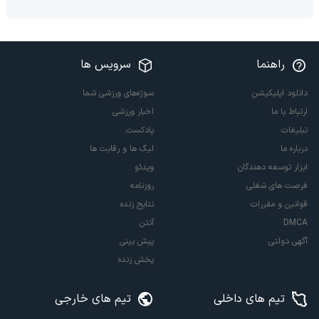
راهنما
سرویس ها
دانلود اپلیکیشن
سوژه‌های ورزشی شما
ارتباط با ما
اخبار ورزشی
تبلیغات
پادکست
درباره ما
لیگ ها و رقابت ها
ابزار توسعه دهندگان
ویدئو
فرصت های شغلی
روزنامه
قوانین و مقررات
نتایج زنده
DMCA
آنتن
آگهی دولتی
پیش بینی
پخش زنده
تیم های داخلی
تیم های خارجی