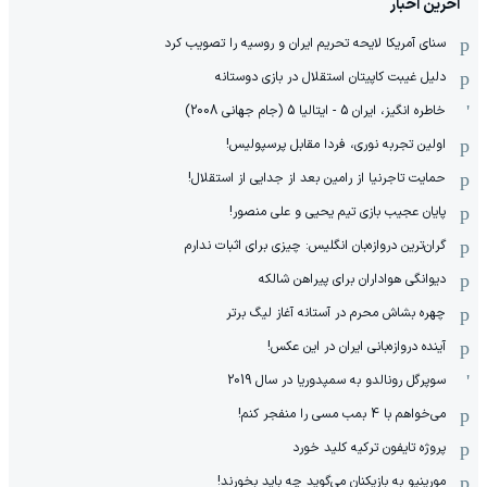
آخرین اخبار
سنای آمریکا لایحه تحریم ایران و روسیه را تصویب کرد
دلیل غیبت کاپیتان استقلال در بازی دوستانه
خاطره انگیز، ایران 5 - ایتالیا 5 (جام جهانی 2008)
اولین تجربه نوری، فردا مقابل پرسپولیس!
حمایت تاجرنیا از رامین بعد از جدایی از استقلال!
پایان عجیب بازی تیم یحیی و علی منصور!
گران‌ترین دروازه‌بان انگلیس: چیزی برای اثبات ندارم
دیوانگی هواداران برای پیراهن شالکه
چهره بشاش محرم در آستانه آغاز لیگ برتر
آینده دروازه‌بانی ایران در این عکس!
سوپرگل رونالدو به سمپدوریا در سال 2019
می‌خواهم با 4 بمب مسی را منفجر کنم!
پروژه تایفون ترکیه کلید خورد
مورینیو به بازیکنان می‌گوید چه باید بخورند!