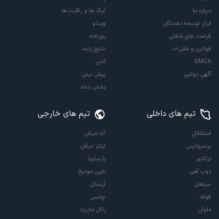
درباره ما
لیگ ها و رقابت ها
ابزار توسعه دهندگان
ویدئو
فرصت های شغلی
روزنامه
قوانین و مقررات
نتایج زنده
DMCA
آنتن
آگهی دولتی
پیش بینی
پخش زنده
تیم های داخلی
تیم های خارجی
استقلال
آث میلان
پرسپولیس
اینتر میلان
تراکتور
بارسلونا
ذوب آهن
بایرن مونیخ
سپاهان
آرسنال
فولاد
چلسی
ملوان
رئال مادرید