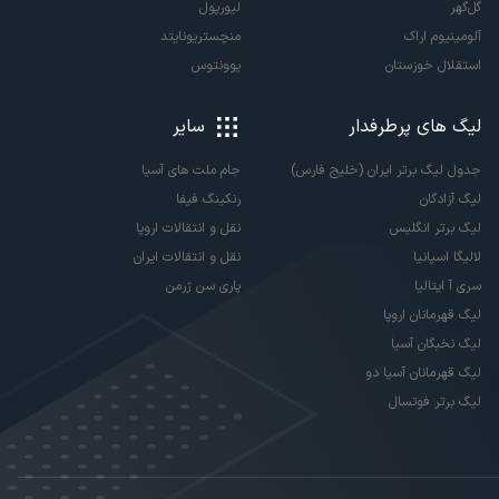
گل‌گهر
لیورپول
آلومینیوم اراک
منچستریونایتد
استقلال خوزستان
یوونتوس
لیگ های پرطرفدار
سایر
جدول لیگ برتر ایران (خلیج فارس)
جام ملت های آسیا
لیگ آزادگان
رنکینگ فیفا
لیگ برتر انگلیس
نقل و انتقالات اروپا
لالیگا اسپانیا
نقل و انتقالات ایران
سری آ ایتالیا
پاری سن ژرمن
لیگ قهرمانان اروپا
لیگ نخبگان آسیا
لیگ قهرمانان آسیا دو
لیگ برتر فوتسال