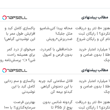
مطالب پیشنهادی
هنوز 50 تتر رو دریافت
محاله پیدا کنی،شامپو
پاکسازی کامل کبد و
نکردی؟ | رایگان ثبت
مثل جلبک!
افزایش طول عمر با
نام کن و رایگان شروع
ضدریزش+رویش
این نوشیدنی گیاهی!
کن!
مجدد40%تخفیف
کلیک جهت خرید
۱ میلیارد اعتبار خرید
خداحافظی با کمردرد،
میخوای از درد کمر
طلا | بدون ضامن و
بدون قرص و آمپول
برای همیشه راحت
چک
شی؟ 👈 پرسش‌نامه رو
پر کن
مطالب پیشنهادی
۱ میلیارد اعتبار خرید
قاتل سلامتی کبد چربه
پاکسازی و سم زدایی
طلا | بدون ضامن و
با این دمنوش گیاهی
کامل کبد با این
چک
کبدتو بیمه کن
نوشیدنی
گیاهی55%تخفیف
هنوز 50 تتر رو دریافت
گردونه شانس بدون
بهترین فرصت
نکردی؟ | رایگان ثبت
پوچ از PS5 تا
سرمایه‌گذاری‼️ با 100