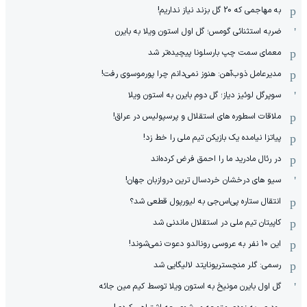
به مهاجمی که 20 گل بزند نیاز نداریم!
ضربه استثنائی گومس؛ گل اول استون ویلا به بایرن
معمای سمت چپ بارسلونا پیچیده‌تر شد
مدیرعامل ذوب‌آهن: هنوز نمی‌دانم چرا پورموسوی رفت!
سوپرگل لوئیز دیاز؛ گل دوم بایرن به استون ویلا
ملاقات اسطوره های استقلال و پرسپولیس در عراق!
پیاتزا نیامده یک بازیکن تیم ملی را خط زد!
در رئال مادرید ما را احمق فرض کرده‌اند
سیو های درخشان خردسال ترین دروازبان جهان!
انتقال ستاره پی‌اس‌جی به لیورپول قطعی شد؟
کاپیتان تیم ملی در استقلال ماندنی شد
این 10 نفر به عروسی رونالدو دعوت نمی‌شوند!
رسمی: گلر منچستریونایتد لالیگایی شد
گل اول بایرن مونیخ به استون ویلا توسط کیم مین جائه