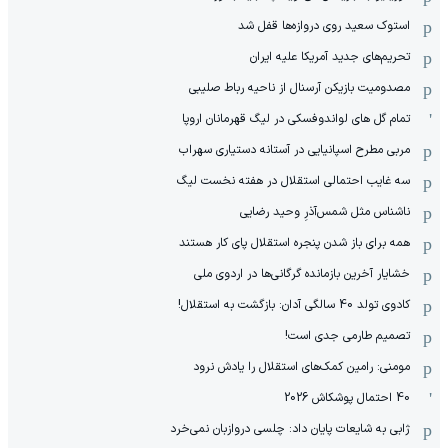
استوک سعید روی دروازه‌ها قفل شد
تحریم‌های جدید آمریکا علیه ایران
مصدومیت بازیکن آرسنال از ناحیه رباط صلیبی
تمام گل های لواندوفسکی در لیگ قهرمانان اروپا
مربی مطرح اسپانیایی در آستانه دستیاری سهراب
سه غایب احتمالی استقلال در هفته نخست لیگ
ناشناس مثل شمس‌آذرِ وحید رضایی
همه برای باز شدن پنجره استقلال پای کار هستند
خشایار آخرین بازمانده گرگانی‌ها در اردوی ملی
کادوی تولد 40 سالگی آدان: بازگشت به استقلال!
تصمیم طارمی جدی است!
مومنی: رامین کمک‌های استقلال را یادش نرود
40 احتمال پوشکاش 2026
ژابی به شایعات پایان داد: چلسی دروازبان نمی‌خرد