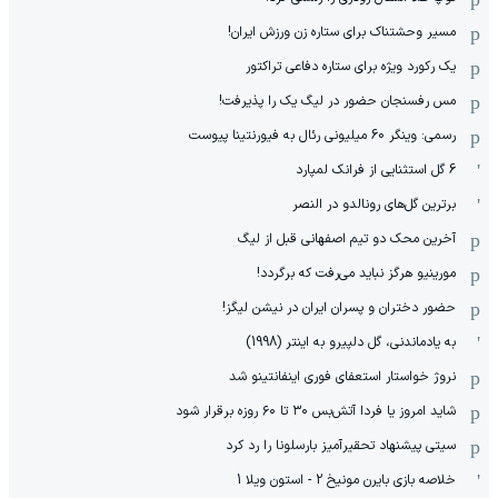
مسیر وحشتناک برای ستاره زن ورزش ایران!
یک رکورد ویژه برای ستاره دفاعی تراکتور
مس رفسنجان حضور در لیگ یک را پذیرفت!
رسمی: وینگر 60 میلیونی رئال به فیورنتینا پیوست
6 گل استثنایی از فرانک لمپارد
برترین گل‌های رونالدو در النصر
آخرین محک دو تیم اصفهانی قبل از لیگ
مورینیو هرگز نباید می‌رفت که برگردد!
حضور دختران و پسران ایران در نیشن لیگز!
به یادماندنی، گل دلپیرو به اینتر (1998)
نروژ خواستار استعفای فوری اینفانتینو شد
شاید امروز یا فردا آتش‌بس ۳۰ تا ۶۰ روزه برقرار شود
سیتی پیشنهاد تحقیرآمیز بارسلونا را رد کرد
خلاصه بازی بایرن مونیخ 2 - استون ویلا 1