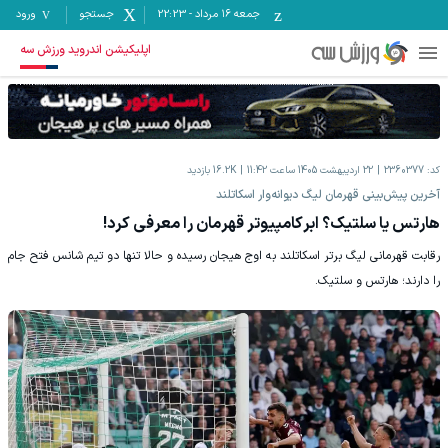
جمعه ۱۶ مرداد
-
22:23
جستجو
ورود
اپلیکیشن اندروید ورزش سه
کد:
2360377
22 اردیبهشت 1405 ساعت 11:42
16.2K
بازدید
آخرین پیش‌بینی قهرمان لیگ دیوانه‌وار اسکاتلند
هارتس یا سلتیک؟ ابرکامپیوتر قهرمان را معرفی کرد!
رقابت قهرمانی لیگ برتر اسکاتلند به اوج هیجان رسیده و حالا تنها دو تیم شانس فتح جام
را دارند؛ هارتس و سلتیک.