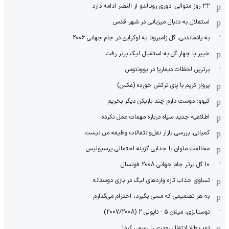
۳۲ روز متوالی: دوری رونالدو از النصر ادامه دارد
استقلال به دنبال میزبانی در شهر قدس
به یادماندنی، گل زامبروتا به اوکراین در جام جهانی 2006
خیبر با چهار گل به استقبال لیگ برتر رفت
برترین لحظات دیماریا در یوونتوس
پرواز کریم با پای ترکش خورده (عکس)
کیوو: دوست دارم چند بازیکن دیگر بخریم
اطلاعیه جدید سپاه درباره مهمات عمل نکرده
کمپانی: بررسی بازار نقل‌وانتقالات وظیفه من نیست
مخالفت ملوان با جدایی گزینه احتمالی پرسپولیس
10 گل برتر جام جهانی 2008 فوتسال
تساوی جذاب تازه واردهای لیگ در بازی دوستانه
به هر تصمیمی که مسی بگیرد، احترام می‌گذارم
نوستالژی، میلان 5 - ناپولی 2 (2007/2008)
توپ طلا انتقال رودری را رسمی کرد!