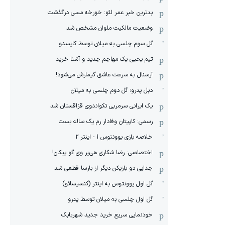
بدترین خبر عمر لئو: خورخه مسی درگذشت
وضعیت مالکیت ملوان مشخص شد
گل سوم چلسی به میلان توسط کایسدو
تیم یحیی یک مهاجم جدید و آشنا خرید
آرسنال به سرعت عاشق گیمارش می‌شود!
دبل پدرو؛ گل دوم چلسی به میلان
یک ایرانی سرمربی تکواندوی قزاقستان شد
رسمی: کاپیتان وفادار رم یک ساله بست
خلاصه بازی یوونتوس 1 - اینتر 2
اختصاصی: رضا شکاری هی‌یر وی‌ گو پیکان!
جدایی دو بازیکن دیگر از بارسا قطعی شد
گل اول یوونتوس به اینتر (کنسیسائو)
گل اول چلسی به میلان توسط پدرو
خودنمایی سریع خرید جدید شهربابک