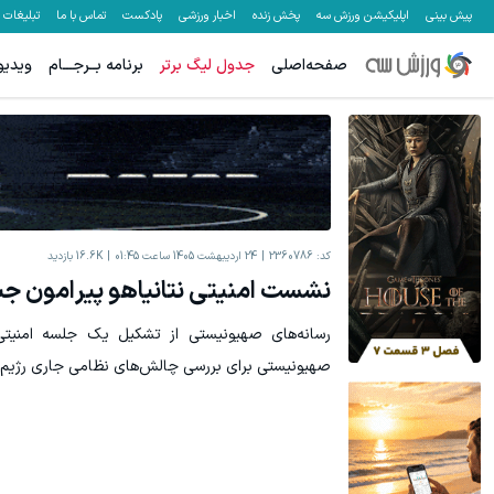
پیش بینی
اپلیکیشن ورزش سه
پخش زنده
اخبار ورزشی
پادکست
تماس با ما
تبلیغات
صفحه‌اصلی
جدول لیگ برتر
برنامه بــرجـــام
ویدیو
میدونستی میتونی از بالا رفتن ارزش سهام گوگل سود کسب کنی؟
بهتر از این
ثبت نام کنید
کد:
2360786
24 اردیبهشت 1405 ساعت 01:45
16.6K
بازدید
نشست امنیتی نتانیاهو پیرامون جبهه
رسانه‌های صهیونیستی از تشکیل یک جلسه امنیت
صهیونیستی برای بررسی چالش‌های نظامی جاری رژیم اس