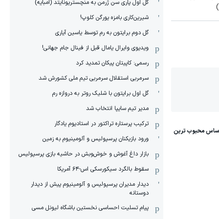
گل اول پاری سن ژرمن به منچستریونایتد (امبایه)
شیرین‌کاری بامزه یورگن کلوپ!
گل دوم برایتون به رم توسط یاسین آیاری
ویدیوی وایرال یامال قبل از فینال جام جهانی!
رسمی: کاپیتان پیکان تمدید کرد
سرمربی استقلال سرمربی تیم ملی کشورش شد
گل اول برایتون با شلیک روتر به دروازه رم
مدیر تیم سایپا انتخاب شد
ترکیب پرستاره تراکتور در استادیوم یادگار
ورود بازیکنان پرسپولیس و آلومینیوم به زمین
بازار داغ آغوش و خوش‌و‌بش در حاشیه بازی پرسپولیس
سقوط بالگرد سیکورسکی اس-۶۴ آمریکا
دیدار مدیران پرسپولیس و آلومینیوم پیش از دیدار
دوستانه
پیام تسلیت احساسی نخستین باشگاه لیونل مسی