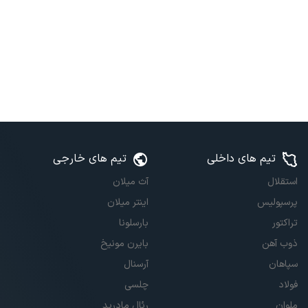
تیم های داخلی
تیم های خارجی
استقلال
آث میلان
پرسپولیس
اینتر میلان
تراکتور
بارسلونا
ذوب آهن
بایرن مونیخ
سپاهان
آرسنال
فولاد
چلسی
ملوان
رئال مادرید