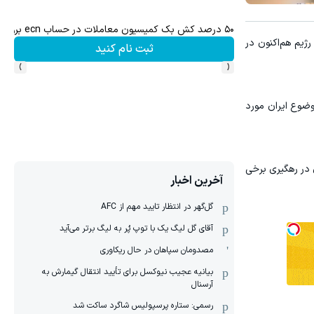
۵۰ درصد کش بک کمیسیون معاملات در حساب ecn بروکر اینوسلو
ش سهام گوگل سود کسب کنی؟
وزیر این رژیم هم‌اکنون در
ثبت نام کنید
›
‹
وضوع ایران مورد
 در رهگیری برخی
آخرین اخبار
گل‌گهر در انتظار تایید مهم از ‌AFC
آقای گل لیگ یک با توپ پُر به لیگ برتر می‌آید
مصدومان سپاهان در حال ریکاوری
بیانیه عجیب نیوکسل برای تأیید انتقال گیمارش به
آرسنال
رسمی: ستاره پرسپولیس شاگرد ساکت شد