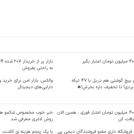
بازار پر از خرید
به راحتی بفروش
هم پیچ گوشتی هم دریل با 47 تیکه
والکس: بازار امن برای خرید 
بردی! تا تخفیف داره بخرش!🔥
دارایی‌های دیجیتال
تا 40 میلیون تومان اعتبار فوری ، همین الان
خبر خوب مخصوص شکمو ها! 
یافت کن
روش لاغری معرفی شد
 فروشگاه داری عضو فروشندگان دیجی پی
با یک پنجم هزینه ی کاشت، 