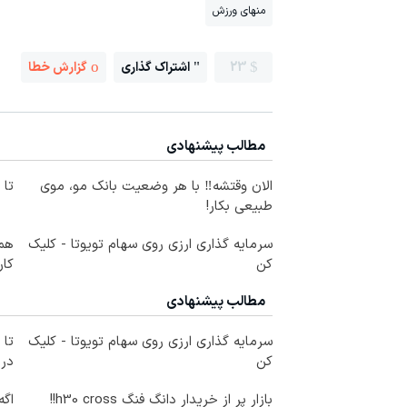
منهای ورزش
23
اشتراک گذاری
گزارش خطا
مطالب پیشنهادی
الان وقتشه‼️ با هر وضعیت بانک مو، موی
تا ۴۰ میلیون تومان اعتبار بگیر
طبیعی بکار!
سرمایه گذاری ارزی روی سهام تویوتا - کلیک
کن
کار
مطالب پیشنهادی
سرمایه گذاری ارزی روی سهام تویوتا - کلیک
کن
در
بازار پر از خریدار دانگ فنگ h30 cross!!
اگه