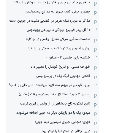
حرفهای جنجالی چینی: فنونی‌زاده حد خودش را بداند
چطوری یاغی! کنایه پیروز به مدافع پرسپولیس
مذاکرات درباره تنگه هرمز در فضایی مثبت در جریان است
10 گل برتر فیلیپو اینزاگی با پیراهن یوونتوس
شکست سنگین میلان مقابل چلسی در جاکارتا
رودری آخرین پیشنهاد تمدید سیتی را رد کرد
خلاصه بازی چلسی 3 - میلان 0
خورخه مسی، او تاریخ فوتبال را تغییر داد!
قطعی: بهترین لیگ یک در پرسپولیس!
پیروز قربانی در ورزش‌سه لایو: بیرانوند، علی دایی و قلب!
رسمی: 2 خرید استقلال به آلومینیوم رفتند(عکس)
ژاپن اینگونه تاج پادشاهی را از والیبال ایران گرفت
عبدی: یک یا دو بازیکن دیگر به خیبر اضافه می‌شوند
فوری: مجتبی جباری سرمربی تیم جزیره
دربی ایتالیا در استرالیا را اینتر برد