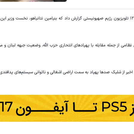
میدونستی میتونی از بالا رفتن ارز
به گزارش "ورزش سه" به نقل از خبرگزاری مهر، کانال ۱۲ تلویزیون رژیم صهیونیستی گزارش داد که بنیامین نتانیاهو، نخست 
کلیک کن!
ثبت نام کنید
می از جمله مقابله با پهپادهای انتحاری حزب الله، وضعیت جبهه لبنان و م
اخیر از شلیک صدها پهپاد به سمت اراضی اشغالی و ناتوانی سیستم‌های پدافندی