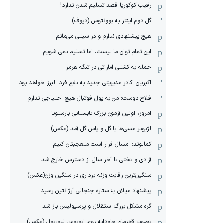
رقیب کوکوریا قصد تسلیم شدن ندارد!
گل دوم اینتر به یوونتوس (دیوف)
هیچ پیشنهادی ندارم و در سیتی می‌مانم
این تمام توان ما نیست، اما تسلیم نمی شویم
حمله به کشتی اماراتی در تنگه هرمز
اکبریان: کادر مدیریتی جدید به نفع فرد البرز خواهد بود
فلاح دوست: من به پول فوتبال هیچ احتیاجی ندارم
امروز، اولین آزمون بزرگ تابستانی بارسلونا
لژیونر مسی‌ها با گل و پاس گل آمد (عکس)
کمالوند: امسال قرار است متعجبتان کنیم
آزادی و تختی تا آخر سال از دسترس خارج شد
سنگین‌ترین رقابت وزنه برداری در سنگین وزن(عکس)
پیشنهاد میلان به ستاره جنجالی آرژانتین رسید
گره مشکل بزرگ استقلال و پرسپولیس باز شد
تصویر قهرمان جاودانه روی اتوبوس لیورپول (عکس)