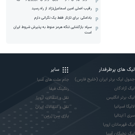
رقیب اصلی امین اسماعیل‌نژاد از راه رسید
بادامکی: برای تارتار فقط یک نگرانی دارم
سپاه: بازگشایی تنگه هرمز منوط به پذیرش شروط ایران
است
لیگ های پرطرفدار
سایر
جدول لیگ برتر ایران (خلیج فارس)
جام ملت های آسیا
لیگ آزادگان
رنکینگ فیفا
لیگ برتر انگلیس
نقل و انتقالات اروپا
لالیگا اسپانیا
نقل و انتقالات ایران
سری آ ایتالیا
پاری سن ژرمن
لیگ قهرمانان اروپا
لیگ نخبگان آسیا