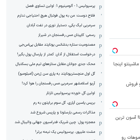
پرسپولیس 1 - آلومینیوم 1: اولین تساوی فصل
فلاح دوست: من به پول فوتبال هیچ احتیاجی ندارم
سرمربی لیگ یکی، دستیار نوری در نفت آبادان
رسمی: کاپیتان مس رفسنجان در شیراز
مصدومیت ستاره بدشانس یونایتد مقابل پی‌اس‌جی
درخواست استقلال از آدان: کمتر از پارسال پول بگیر!
ار 207 شده !!! ماشینتو اینجا
محک جدی ‌جوانان مقابل ستاره‌های تیم ملی بسکتبال
گل اول منچستریونایتد به پاری سن ژرمن (امبئومبو)
آریو اسلامشهر سرمربی مس رفسنجان را هوا کرد!
و فروش
اولین گل خورده پرسپولیسِ تارتار
بریس یاسین آیاری، گل سوم برایتون به رم
مذاکرات رسمی بارسلونا و پاریس شروع شد
آسون ترین
معجزه پول: چین شریک فدراسیون جهانی والیبال شد
مشت علیپور، پرسپولیس یک نیمه برتر!
موهات رو