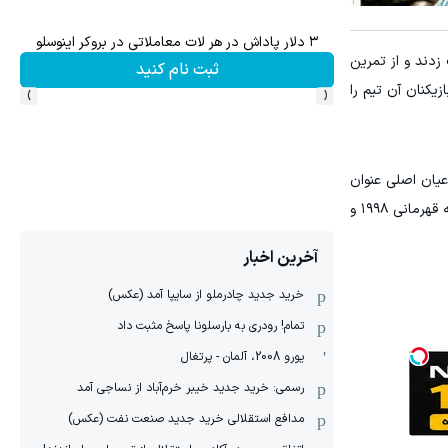
وس
میدونستی میتونی از بالا رفتن ارزش سهام گوگل سود کسب 
زدند و از تمرین
ثبت نام کنید
›
‹
یکنان آن تیم را
هار سال بعد و یکی از مدعیان اصلی عنوان
قهرمانی در سال جاری. اگر به عقب برگردیم، حضور «خروس‌ها» در جامهای جهانی را برای نزدیک به ۳۰ سال در اوج می‌بینیم، از جمله قهرمانی ۱۹۹۸ و
آخرین اخبار
خرید جدید چادرملو از سایپا آمد (عکس)
تمام! رودری به بارسلونا پاسخ مثبت داد
یورو 2008، آلمان - پرتغال
رسمی: خرید جدید خیبر خرم‌آباد از نساجی آمد
مدافع استقلالی خرید جدید صنعت نفت (عکس)