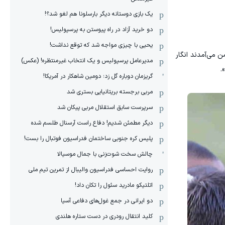
یک بازی دوستانه دیگر بارسلونا هم لغو شد؟!
دو خرید آزاد در راه پیوستن به پرسپولیس!
یحیی با چیزی مواجه شد که توقع نداشت!
 من می‌آمدند انگار
مدیرعامل پرسپولیس و یک انتخاب غیرمنتظره! (عکس)
.
گریزمان دوباره گل زد؛ دومین شاهکار در آمریکا!
مربی برجسته بریتانیایی بستری شد
سرپرست سابق استقلال مربی پیکان شد
دیگر مطمئن شدیم! دفاع راست آرسنال طلسم شده
پلیس کره ‌جنوبی ساختمان فدراسیون فوتبال را بست!
چالش سخت شوت‌زنی با جمال موسیالا
روایت احساسی فدراسیون والیبال از تمرین تیم ملی
اتلتیکو مادرید سئول را تکان داد!
دو ایرانی در جمع غول‌های دفاعی آسیا
کلید انتقال رودری در دست ستاره هلندی