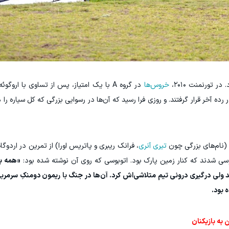
 تورنمنت ۲۰۱۰،
خروس‌ها
 (۰-۲) و شکست مقابل آفریقای جنوبی (۱-۲) در رده آخر قرار گرفتند. و روزی فرا رسید که آن‌ها در رسوایی بزرگی که کل 
تیری آنری
، فرانک ریبری و پاتریس اورا) از تمرین در اردوگا
بوسی شدند که کنار زمین پارک بود. اتوبوسی که روی آن نوشته شده بود:
«همه ب
د ولی درگیری درونی تیم متلاشی‌اش کرد. آن‌ها در جنگ با ریمون دومنکِ سرمربی
ه بود.
به بازیکنان