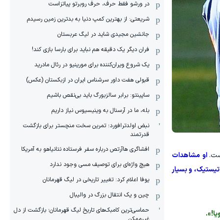
در ورشو فقط حرف، حرف روبرتو پیاتزاست
شریعتی: از بهترین کمپ‌ دنیا به بدترین زمین‌ رسیدم
جانشین مجیدی شاید در لیگ عربستان
فران دیگر یک دقیقه هم نباید برای بارسا بازی کند!
یک شروع ویران‌کننده برای مورینیو در رئال مادرید
قبولی هفت داور سرشناس ایران در ازبکستان (عکس)
ساپینتو: برابر سالزبورگ باید بی‌نقص باشیم
بله، ما در آرسنال به وینیسیوس نیاز داریم
نبض اولدترافورد؛ تمرین سخت منچستر برای بازگشت
قدرتمند
افشاگری هاآرتص درباره سفر فرستاده نتانیاهو به آمریکا
ست.
او مشاهدات
هیچ واژه‌ای برای توصیف مسی وجود ندارد
تیستیک، و بسیار
یوفا اعلام کرد: تغییر تاریخی در لیگ قهرمانان
چین و یک انتقال بزرگ در والیبال
حماسی‌ترین کامبک‌های تاریخ لیگ قهرمانان؛ بازگشت از دل
ا!».
غیرممکن