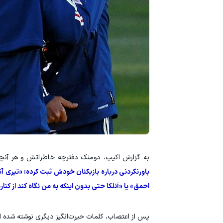
به گزارش اکیپ، دومنک دفترچه خاطراتش و هر آنچه د
باورنکردنی درباره بازیکنان خودش ثبت کرده: «تیری 
احمق» یا «آنلکا حتی بدون اینکه به من نگاه کند از کنا
پس از اعتصاب، کلمات حیرت‌انگیز دیگری نوشته شده ا