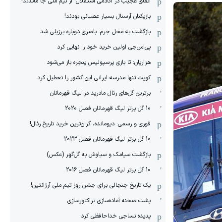
اتفاق عجیب در آکادمی استقلال: از تیم ملی جا ماندند!
بازیکنان آرسنال بسیار عصبانی بودند!
بازگشت به محل جرم: باصری دوباره برزیلی شد
پی‌اس‌جی اولین خرید خود را نهایی کرد
هزاریان: تا بازی پرسپولیس پنجره باز می‌شود
کویت تنها مدرسه ایرانی این کشور را تعطیل کرد
برترین گل‌های رئال مادرید در لیگ قهرمانان
10 گل برتر لیگ قهرمانان فصل 2020
فوری و رسمی: دیومانده، گران‌ترین خرید تاریخ رئال!
10 گل برتر لیگ قهرمانان فصل 2023
بازگشت سیامک و سیاوش به گل‌گهر (عکس)
10 گل برتر لیگ قهرمانان فصل 2016
یک تاریخ جنجالی برای جشن روز تیم ملی آرژانتین!
پشت صحنه آماده‌سازی تراکتورسازی
پدیده نساجی خداحافظی کرد