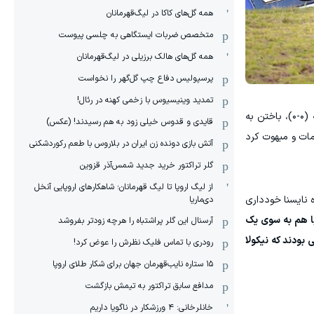
همه گل‌های کاکا در لیگ‌قهرمانان
متخصص ضربات ایستگاهی به چلسی پیوست
همه گل‌های هالک برزیلی در لیگ‌قهرمانان
پرسپولیس دفاع چپ گل‌گهر را نخواست
تمدید وینیسیوس با زخمی کهنه در رئال!
در گروه A با یک امتیاز، پس از تساوی با اروگوئه (۰-۰)، باختن به
قایدی و قدوس خیلی زود به هم رسیدند! (عکس)
سیاره را مات و مبهوت کرد
آتش بازی دونده زن ایران در بلاروس با طعم رکوردشکنی
گلر تراکتور خرید جدید شمس‌آذر قزوین
از لیگ اروپا تا لیگ قهرمانان؛ شاهکارهای اروپایی آنخل
ه نایسنا خودداری
دی‌ماریا
ا هم به سوی یک
آرسنال این گلر پراشتباه را هرچه زودتر بفروشد
 بودند که نیکولا
رودری با تماس فلیک نظرش را عوض کرد!
١۵ ستاره نایب‌قهرمان جهان برای شکار طلای اروپا
مدافع سابق تراکتور به تیمش بازگشت
خانلرخانی: ۴ ورزشکار در ناگویا داریم