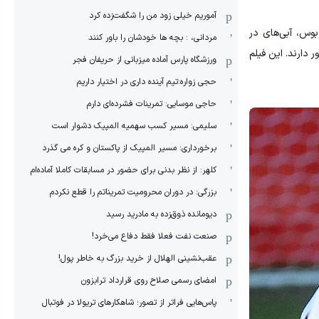
آموریم خیلی زود من را شگفت‌زده کرد
ان: «اتوبوس، آبی‌های در
مردانی، : بچه ها خودشان را باور کنند
ی در سن نزدیک به ۳۳ سالگی ذخیره بود) حضور دارند. این فیلم
ورزشگاه پارس آماده میزبانی از حریفان فجر
حجی زواره:تیم آینده داری در اختیار داریم
حاجی موسایی: تمرینات فشرده‌ای دارم
سلیمی: مسیر کسب سهمیه المپیک دشوار است
برخورداری: مسیر المپیک از پاکستان و کره می گذرد
کلهر: از نظر بدنی برای حضور در مسابقات کاملا آماده‌ام
بزرگی: در دوران محرومیت تمریناتم را قطع نکردم
دیومانده ذوق‌زده به مادرید رسید
صنعت نفت فعلا فقط دفاع می‌خرد!
عقب‌نشینی الهلال از خرید بزرگ به خاطر پول!
امضای رسمی صلاح روی قرارداد ترابزون
پاس‌هایی فراتر از تصور؛ شاهکارهای تریولا در فوتبال