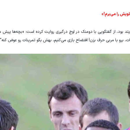
لویش را می‌برم!»
 چپ منچستریونایتد بود، از گفتگویی با دومنک در اوج درگیری روایت کرده است: «بچه‌ها پیش
، برو با مربی حرف بزن! افتضاح بازی می‌کنیم، بهش بگو تمرینات رو عوض کنه"»