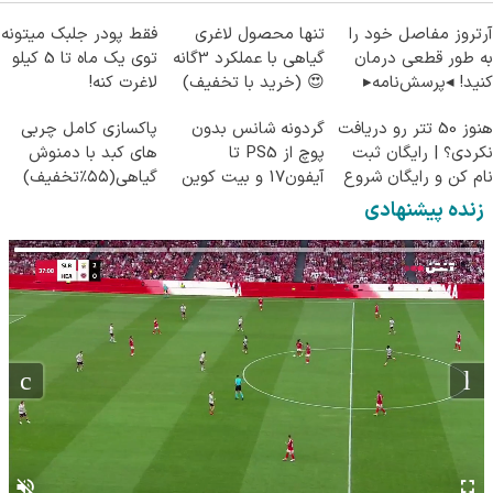
آرتروز مفاصل خود را
تنها محصول لاغری
فقط پودر جلبک میتونه
به طور قطعی درمان
گیاهی با عملکرد 3گانه
توی یک ماه تا 5 کیلو
کنید! ◂پرسش‌نامه▸
😍 (خرید با تخفیف)
لاغرت کنه!
هنوز 50 تتر رو دریافت
گردونه شانس بدون
پاکسازی کامل چربی
نکردی؟ | رایگان ثبت
پوچ از PS5 تا
های کبد با دمنوش
نام کن و رایگان شروع
آیفون17 و بیت کوین
گیاهی(۵۵٪تخفیف)
کن!
🔥
زنده پیشنهادی