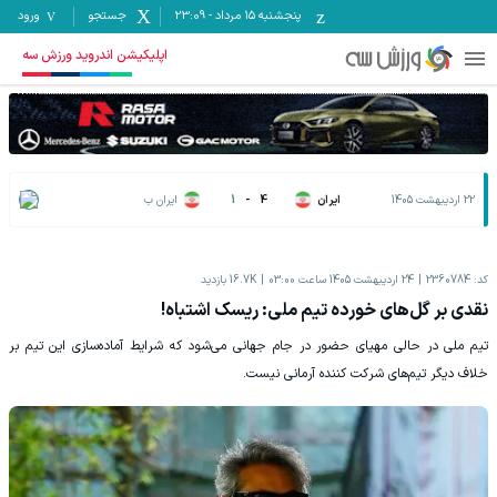
پنجشنبه ۱۵ مرداد
-
23:09
جستجو
ورود
اپلیکیشن اندروید ورزش سه
22 اردیبهشت 1405
ایران
4
-
1
ایران ب
کد:
2360784
24 اردیبهشت 1405 ساعت 03:00
16.7K
بازدید
نقدی بر گل‌های خورده تیم ملی: ریسک اشتباه!
تیم ملی در حالی مهیای حضور در جام جهانی می‌شود که شرایط آماده‌سازی این تیم بر
خلاف دیگر تیم‌های شرکت کننده آرمانی نیست.