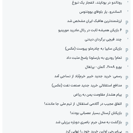
رونالدو در یونایتد، انفجار یک نبوغ
الساندرو، یار باوفای یوونتوس
ارزشمندترین هافبک ایران مشخص شد
6 بازیکن همیشه ثابت در رئال مادرید مورینیو
چند قیچی برگردان دیدنی
بازیکن سایپا به چادرملو پیوست (عکس)
تمام! رودری به بارسلونا پاسخ مثبت داد
یورو 2008، آلمان - پرتغال
رسمی: خرید جدید خیبر خرم‌آباد از نساجی آمد
مدافع استقلالی خرید جدید صنعت نفت (عکس)
پیام هشدار مقاومت یمن به ریاض
اتفاق عجیب در آکادمی استقلال: از تیم ملی جا ماندند!
بازیکنان آرسنال بسیار عصبانی بودند!
بازگشت به محل جرم: باصری دوباره برزیلی شد
پی‌اس‌جی اولین خرید خود را نهایی کرد