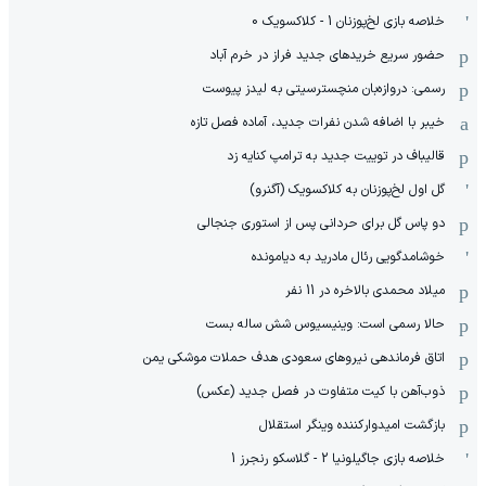
خلاصه بازی لخ‌پوزنان 1 - کلاکسویک 0
حضور سریع خریدهای جدید فراز در خرم آباد
رسمی: دروازه‌بان منچسترسیتی به لیدز پیوست
خیبر با اضافه شدن نفرات جدید، آماده فصل تازه
قالیباف در توییت جدید به ترامپ کنایه زد
گل اول لخ‌پوزنان به کلاکسویک (آگنرو)
دو پاس گل برای حردانی پس از استوری جنجالی
خوشامدگویی رئال مادرید به دیامونده
میلاد محمدی بالاخره در 11 نفر
حالا رسمی است: وینیسیوس شش ساله بست
اتاق فرماندهی نیروهای سعودی هدف حملات موشکی یمن
ذوب‌آهن با کیت متفاوت در فصل جدید (عکس)
بازگشت امیدوارکننده وینگر استقلال
خلاصه بازی جاگیلونیا 2 - گلاسکو رنجرز 1