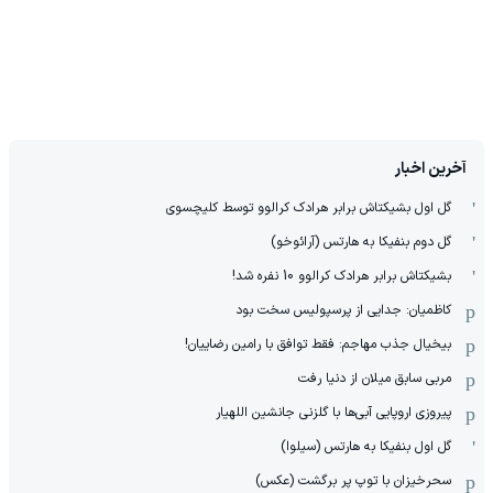
آخرین اخبار
گل اول بشیکتاش برابر هرادک کرالوو توسط کلیچسوی
گل دوم بنفیکا به هارتس (آرائوخو)
بشیکتاش برابر هرادک کرالوو 10 نفره شد!
کاظمیان: جدایی از پرسپولیس سخت بود
بیخیال جذب مهاجم: فقط توافق با رامین رضاییان!
مربی سابق میلان از دنیا رفت
پیروزی اروپایی آبی‌ها با گلزنی جانشین اللهیار
گل اول بنفیکا به هارتس (سیلوا)
سحرخیزان با توپ پر برگشت (عکس)