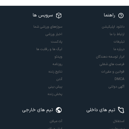
راهنما
سرویس ها
دانلود اپلیکیشن
سوژه‌های ورزشی شما
ارتباط با ما
اخبار ورزشی
تبلیغات
پادکست
درباره ما
لیگ ها و رقابت ها
ابزار توسعه دهندگان
ویدئو
فرصت های شغلی
روزنامه
قوانین و مقررات
نتایج زنده
DMCA
آنتن
آگهی دولتی
پیش بینی
پخش زنده
تیم های داخلی
تیم های خارجی
استقلال
آث میلان
پرسپولیس
اینتر میلان