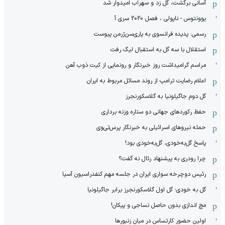
آسانی برگشت، گل زد و سهراب امیدوار شد
یوونتوس - ناپولی ، فصل 2020 سری آ
رسمی: پدیده فرانسوی به پاری‌سن‌ژرمن پیوست
استقلال با سه گل به استقبال لیگ رفت
مراسم گرامیداشت روز خبرنگار و رونمایی از کیت ذوب آهن
اعلام رضایت ترامپ از روند مسائل مربوط به ایران
گل دوم جاگیلونیا به گلاسکورنجرز
حفظ رکوردهای جهانی دو ستاره وزنه برداری
حمله نیروهای اسرائیلی به خبرنگار پرس‌تی‌وی
پاسخ گل‌به‌خودی، گل‌به‌خودی بود!
چرا رودری به پیشنهاد رئال نه گفت؟
رئیس دوچرخه سواری ایران در جلسه مهم کنفدراسیون آسیا
گل به خودی؛ گل اول گلاسکورنجرز برابر جاگیلونیا
مچ اندازی بدون حاصل نساجی و پیکان!
اولین حضور کارتساس در میان زنبورها