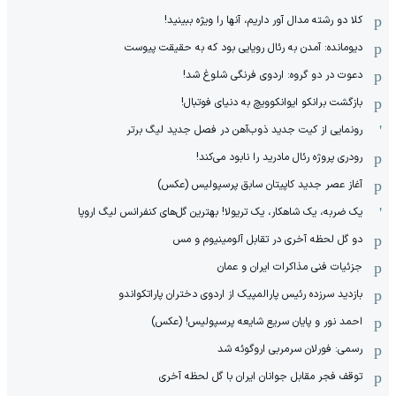
کلا دو‌ رشته مدال آور داریم، آنها را ویژه ببینید!
دیومانده: آمدن به رئال رویایی بود که به حقیقت پیوست
دعوت در دو گروه: اردوی فرنگی شلوغ شد!
بازگشت برانکو ایوانکوویچ به دنیای فوتبال!
رونمایی از کیت جدید ذوب‌آهن در فصل جدید لیگ برتر
رودری پروژه رئال مادرید را نابود می‌کند!
آغاز عصر جدید کاپیتان سابق پرسپولیس (عکس)
یک ضربه، یک شاهکار، یک تریولا! بهترین گل‌های کنفرانس لیگ اروپا
دو گل لحظه آخری در تقابل آلومینیوم و مس
جزئیات فنی مذاکرات ایران و عمان
بازدید سرزده رئیس پارالمپیک از اردوی دختران پاراتکواندو
احمد نور و پایان سریع شایعه پرسپولیس! (عکس)
رسمی: فورلان سرمربی اروگوئه شد
توقف فجر مقابل جوانان ایران با گل لحظه آخری