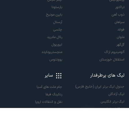
تراکتور
بارسلونا
ذوب آهن
بایرن مونیخ
سپاهان
آرسنال
فولاد
چلسی
ملوان
رئال مادرید
گل‌گهر
لیورپول
آلومینیوم اراک
منچستریونایتد
استقلال خوزستان
یوونتوس
لیگ های پرطرفدار
سایر
جدول لیگ برتر ایران (خلیج فارس)
جام ملت های آسیا
لیگ آزادگان
رنکینگ فیفا
لیگ برتر انگلیس
نقل و انتقالات اروپا
لالیگا اسپانیا
نقل و انتقالات ایران
سری آ ایتالیا
پاری سن ژرمن
لیگ قهرمانان اروپا