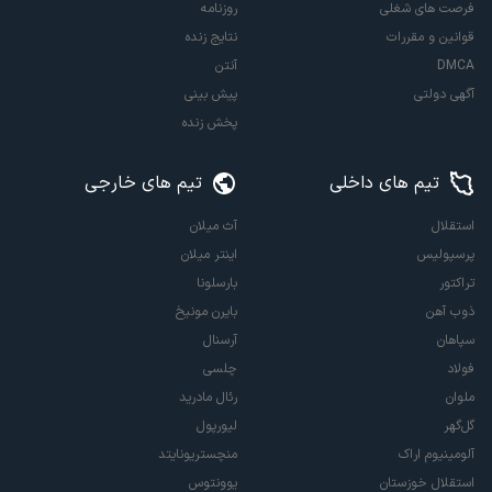
فرصت های شغلی
روزنامه
قوانین و مقررات
نتایج زنده
DMCA
آنتن
آگهی دولتی
پیش بینی
پخش زنده
تیم های داخلی
تیم های خارجی
استقلال
آث میلان
پرسپولیس
اینتر میلان
تراکتور
بارسلونا
ذوب آهن
بایرن مونیخ
سپاهان
آرسنال
فولاد
چلسی
ملوان
رئال مادرید
گل‌گهر
لیورپول
آلومینیوم اراک
منچستریونایتد
استقلال خوزستان
یوونتوس