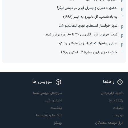
حضور دختران و پسران ایران در نیشن لیگز!
به یادماندنی، گل دلپیرو به اینتر (1998)
نروژ خواستار استعفای فوری اینفانتینو شد
شاید امروز یا فردا آتش‌بس ۳۰ تا ۶۰ روزه برقرار شود
سیتی پیشنهاد تحقیرآمیز بارسلونا را رد کرد
خلاصه بازی بایرن مونیخ 2 - استون ویلا 1
راهنما
سرویس ها
دانلود اپلیکیشن
سوژه‌های ورزشی شما
ارتباط با ما
اخبار ورزشی
تبلیغات
پادکست
درباره ما
لیگ ها و رقابت ها
ابزار توسعه دهندگان
ویدئو