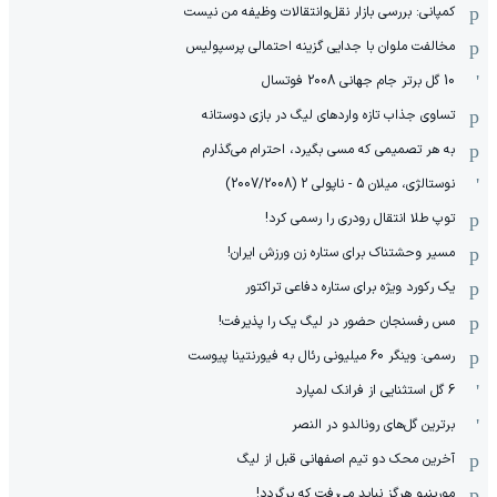
کمپانی: بررسی بازار نقل‌وانتقالات وظیفه من نیست
مخالفت ملوان با جدایی گزینه احتمالی پرسپولیس
10 گل برتر جام جهانی 2008 فوتسال
تساوی جذاب تازه واردهای لیگ در بازی دوستانه
به هر تصمیمی که مسی بگیرد، احترام می‌گذارم
نوستالژی، میلان 5 - ناپولی 2 (2007/2008)
توپ طلا انتقال رودری را رسمی کرد!
مسیر وحشتناک برای ستاره زن ورزش ایران!
یک رکورد ویژه برای ستاره دفاعی تراکتور
مس رفسنجان حضور در لیگ یک را پذیرفت!
رسمی: وینگر 60 میلیونی رئال به فیورنتینا پیوست
6 گل استثنایی از فرانک لمپارد
برترین گل‌های رونالدو در النصر
آخرین محک دو تیم اصفهانی قبل از لیگ
مورینیو هرگز نباید می‌رفت که برگردد!