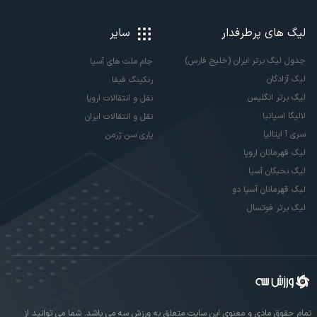
لیگ های پرطرفدار
سایر
جدول لیگ برتر ایران (خلیج فارس)
جام ملت های آسیا
لیگ آزادگان
رنکینگ فیفا
لیگ برتر انگلیس
نقل و انتقالات اروپا
لالیگا اسپانیا
نقل و انتقالات ایران
سری آ ایتالیا
پاری سن ژرمن
لیگ قهرمانان اروپا
لیگ نخبگان آسیا
لیگ قهرمانان آسیا دو
لیگ برتر فوتسال
تمام حقوق مادی و معنوی این سایت متعلق به ورزش سه می باشد. شما می توانید از