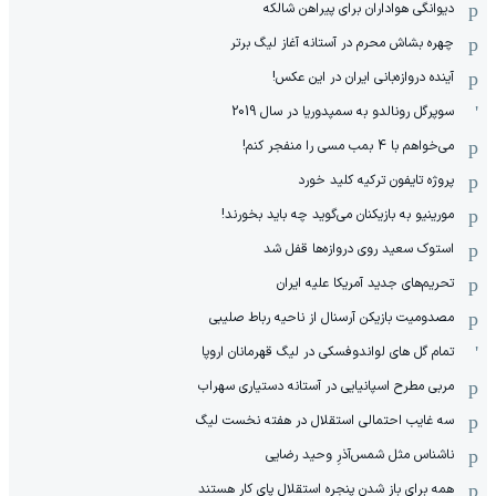
دیوانگی هواداران برای پیراهن شالکه
چهره بشاش محرم در آستانه آغاز لیگ برتر
آینده دروازه‌بانی ایران در این عکس!
سوپرگل رونالدو به سمپدوریا در سال 2019
می‌خواهم با 4 بمب مسی را منفجر کنم!
پروژه تایفون ترکیه کلید خورد
مورینیو به بازیکنان می‌گوید چه باید بخورند!
استوک سعید روی دروازه‌ها قفل شد
تحریم‌های جدید آمریکا علیه ایران
مصدومیت بازیکن آرسنال از ناحیه رباط صلیبی
تمام گل های لواندوفسکی در لیگ قهرمانان اروپا
مربی مطرح اسپانیایی در آستانه دستیاری سهراب
سه غایب احتمالی استقلال در هفته نخست لیگ
ناشناس مثل شمس‌آذرِ وحید رضایی
همه برای باز شدن پنجره استقلال پای کار هستند