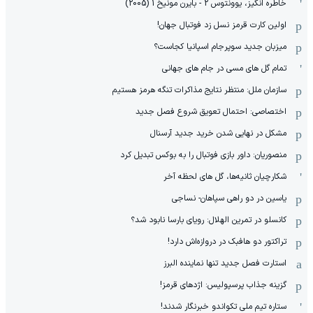
خاطره انگیز، یوونتوس 2 - بایرن مونیخ 1 (2005)
اولین کارت قرمز نسل زد فوتبال جهان!
میزبان جدید سوپرجام اسپانیا کجاست؟
تمام گل های مسی در جام های جهانی
سازمان ملل: منتظر نتایج مذاکرات تنگه هرمز هستیم
اختصاصی: احتمال تعویق شروع فصل جدید
مشکل در نهایی شدن خرید جدید آرسنال
منصوریان: داور بازی فوتبال را به بوکس تبدیل کرد
شکارچیان ثانیه‌ها، گل های لحظه آخر
یاسین در دو راهی سپاهان- نساجی
کانسلو در تمرین الهلال: رویای بارسا نابود شد؟
تراکتور دو هافبک در دروازه‌اش دارد!
استارت فصل جدید تنها نماینده البرز
گزینه جذاب پرسپولیس: اژدهای قرمز!
ستاره تیم ملی تکواندو خبرنگار شدند!