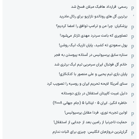
رسمی: قرارداد هافبک میلان فسخ شد
برترین گل های رونالدو نازاریو برای رئال مادرید
پزشکیان: چرا من و ترامپ توافق را امضا کردیم؟
تصاویری که باعث سردرد مهدی تارتار می‌شود!
پول سعودی ته کشید، پایان تاریک لیگ روشن!
ستاره سابق پرسپولیس در آستانه پیوستن به فجر
خانم گل فوتبال ایران سرمربی تیم لیگ برتری شد
پایان بازی تیم یحیی و علی منصور با کتک‌کاری!
سنای آمریکا لایحه تحریم ایران و روسیه را تصویب کرد
دلیل غیبت کاپیتان استقلال در بازی دوستانه
خاطره انگیز، ایران 5 - ایتالیا 5 (جام جهانی 2008)
اولین تجربه نوری، فردا مقابل پرسپولیس!
حمایت تاجرنیا از رامین بعد از جدایی از استقلال!
گران‌ترین دروازه‌بان انگلیس: چیزی برای اثبات ندارم