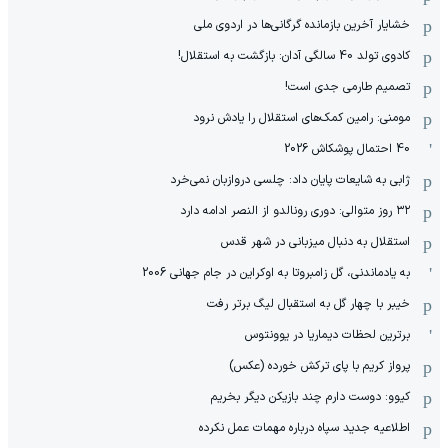
خشایار آخرین بازمانده گرگانی‌ها در اردوی ملی
کادوی تولد 40 سالگی آدان: بازگشت به استقلال!
تصمیم طارمی جدی است!
مومنی: رامین کمک‌های استقلال را یادش نرود
40 احتمال پوشکاش 2026
ژابی به شایعات پایان داد: چلسی دروازبان نمی‌خرد
۳۲ روز متوالی: دوری رونالدو از النصر ادامه دارد
استقلال به دنبال میزبانی در شهر قدس
به یادماندنی، گل زامبروتا به اوکراین در جام جهانی 2006
خیبر با چهار گل به استقبال لیگ برتر رفت
برترین لحظات دیماریا در یوونتوس
پرواز کریم با پای ترکش خورده (عکس)
کیوو: دوست دارم چند بازیکن دیگر بخریم
اطلاعیه جدید سپاه درباره مهمات عمل نکرده