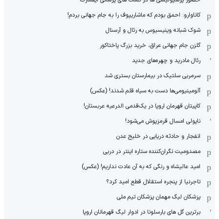
کاناوارو: احمق بودم که ماشاریپوف را به جام جهانی بردم!
شوک شبانه وینیسیوس به رئال و آرسنال
گلزن جام جهانی عراق، خرید بزرگ پاختاکور
رئال مادرید و چهره‌های جدید
سرمربی سلتیک در بیمارستان بستری شد
آلومینیومی‌ها دست به سیاه قلم شدند! (عکس)
کاپیتان قهرمان اروپا در یک‌قدمی الدرعیه عربستان!
ناپولی امسال قرمزپوش می‌شود!
انفجار و حادثه دریایی در خلیج عدن
مصدومیت نگران‌کننده ستاره اینتر در دربی
امید عالیشاه و رنگی که به آن عادت نداریم! (عکس)
تاجرنیا از پنجره استقلال قطع امید کرد؟
پزشکان لیگ مهمان پزشکان تیم ملی
برترین گل های بارسلونا در ادوار لیگ قهرمانان اروپا