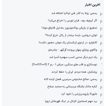
آخرین اخبار
رسمی: زولا به کادر فنی ایتالیا اضافه شد
اگر کرویف بود، فران تورس را اخراج می‌کرد!
تحقیق از بازیکن بوکاجونیورز به‌دلیل قاچاق مواد!
توازن دروغین: بارسا بیشتر از رئال خرج کرده؟!
کاناوارو: در اردوی ازبکستان یک موش حضور داشت!
واکاوی زوایای پنهان پرونده گل‌گهر - چادرملو
یک تیم دیگر مدعی کسب سهمیه آسیا شد
نوستالژی و قاب های سنگین، میلان 1 - رم 2 (2006/2007)
پزشکیان: همه مردم، ایران را حفظ کردند
رسمی: صالح مخدومی سرمربی فصل آینده کاله
کنایه مالک باشگاه عربستانی به محمد صلاح
مایورکا پاری‌سن‌ژرمن را نابود کرد
برد مهم اسماعیل کارتال در لیگ قهرمانان اروپا