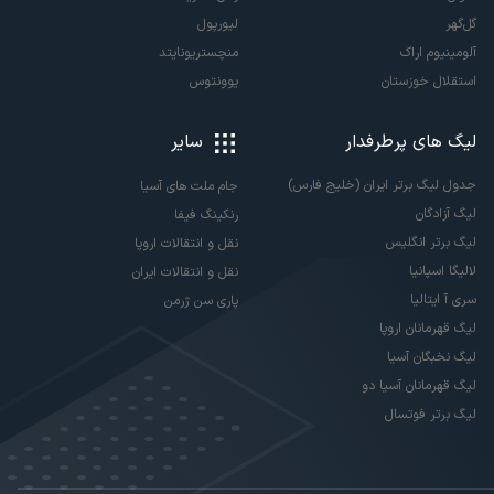
گل‌گهر
لیورپول
آلومینیوم اراک
منچستریونایتد
استقلال خوزستان
یوونتوس
لیگ های پرطرفدار
سایر
جدول لیگ برتر ایران (خلیج فارس)
جام ملت های آسیا
لیگ آزادگان
رنکینگ فیفا
لیگ برتر انگلیس
نقل و انتقالات اروپا
لالیگا اسپانیا
نقل و انتقالات ایران
سری آ ایتالیا
پاری سن ژرمن
لیگ قهرمانان اروپا
لیگ نخبگان آسیا
لیگ قهرمانان آسیا دو
لیگ برتر فوتسال