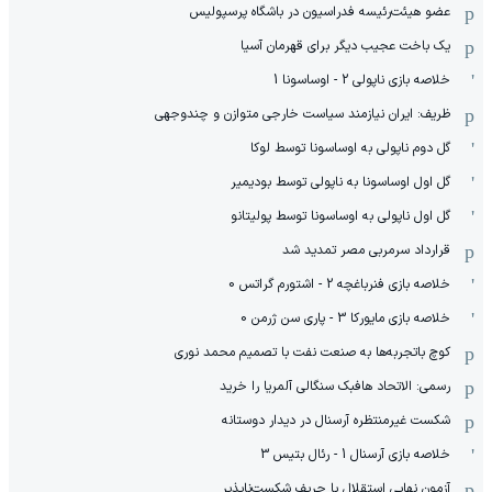
عضو هیئت‌رئیسه فدراسیون در باشگاه پرسپولیس
یک باخت عجیب دیگر برای قهرمان آسیا
خلاصه بازی ناپولی 2 - اوساسونا 1
ظریف: ایران نیازمند سیاست خارجی متوازن و چندوجهی
گل دوم ناپولی به اوساسونا توسط لوکا
گل اول اوساسونا به ناپولی توسط بودیمیر
گل اول ناپولی به اوساسونا توسط پولیتانو
قرارداد سرمربی مصر تمدید شد
خلاصه بازی فنرباغچه 2 - اشتورم گراتس 0
خلاصه بازی مایورکا 3 - پاری سن ژرمن 0
کوچ باتجربه‌ها به صنعت نفت با تصمیم محمد نوری
رسمی: الاتحاد هافبک سنگالی آلمریا را خرید
شکست غیرمنتظره آرسنال در دیدار دوستانه
خلاصه بازی آرسنال 1 - رئال بتیس 3
آزمون نهایی استقلال با حریف شکست‌ناپذیر