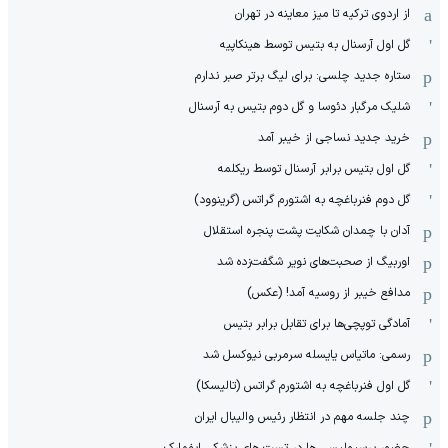
از اردوی ترکیه تا میز معاینه در تهران
گل اول آرسنال به بتیس توسط هینکاپیه
ستاره جدید چلسی: برای لیگ برتر صبر ندارم
شلیک مرگبار دئوسا و گل دوم بتیس به آرسنال
خرید جدید نساجی از خیبر آمد
گل اول بتیس برابر آرسنال توسط ریکلمه
گل دوم فنرباغچه به اشتورم گراتس (گرینوود)
آدان با چمدان شکایت پشت پنجره استقلال
اوربیگ از صحبت‌های نویر شگفت‌زده شد
مدافع خیبر از روسیه آمد! (عکس)
آمادگی توپچی‌ها برای تقابل برابر بتیس
رسمی: ماتیاس یایسله سرمربی نیوکسل شد
گل اول فنرباغچه به اشتورم گراتس (تالیسکا)
چند جلسه مهم در انتظار رئیس والیبال ایران
حضور پرسپولیسی ها در تست های پزشکی ایفمارک