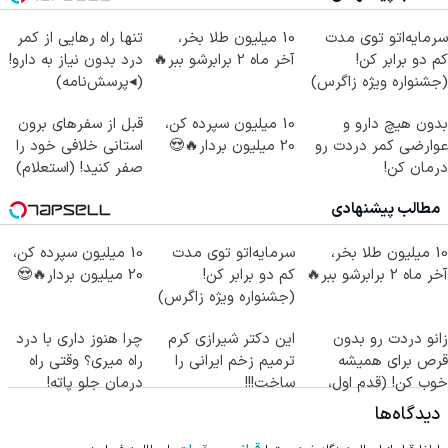
سرمایه‌اتو توی مدت
10 میلیون طلا بخر،
تنها راه رهایی از کمر
کم دو برابر کن!
آخر ماه 2 برابرشو ببر🔥
درد بدون نیاز به دارو!
(جشنواره ویژه زاگرس)
(◂پرسش‌نامه)
🔥
بدون هیچ دارو و
10 میلیون سپرده کن،
قبل از سفرهای برون
عوارضی کمر دردت رو
20 میلیون بردار🔥😍
استانی خلافی خود را
درمان کن!
صفر کنید! (استعلام)
(پرسش‌نامه)
مطالب پیشنهادی
10 میلیون طلا بخر،
سرمایه‌اتو توی مدت
10 میلیون سپرده کن،
آخر ماه 2 برابرشو ببر🔥
کم دو برابر کن!
20 میلیون بردار🔥😍
(جشنواره ویژه زاگرس)
🔥
زانو دردت رو بدون
این دکتر شیرازی کرم
چرا هنوز داری با درد
قرص برای همیشه
ترمیم زخم ایرانی را
راه میری؟ وقتی راه
خوب کن! (قدم اول،
ساخت!!!
درمان جلو پاته!
پرسش‌نامه)
دیدگاه‌ها