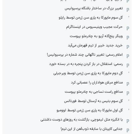
تغییر بزرگ در ساختار باشگاه پرسپولیس
گل سوم مایورکا به پاری سن ژرمن توسط رایلو
حرکت عجیب وینیسیوس در اینستاگرام
وینگر پنج‌گله آریو به چادرملو پیوست
خرید جدید خیبر از تیم قهرمان می‌آید
اعلام رسمی: تغییر ناگهانی چند شماره در پرسپولیس!
رسمی: استقلال در باز کردن پنجره به در بسته خورد
گل دوم مایورکا به پاری سن ژرمن توسط ویرجیلی
مدافع میلان هواداران را عصبانی کرد
مدافع راست نساجی به چادرملو پیوست
گل سوم بتیس به آرسنال توسط فورنالس
گل اول مایورکا به پاری سن ژرمن توسط لوومبو
با انگیزه مثل لیموچی، بازگشت به روزهای دوست داشتنی
جدایی کاپیتان با سابقه ذوب‌آهن از این تیم!