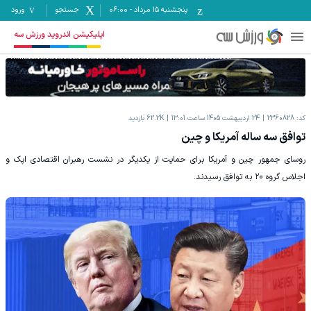
پنجشنبه ۱۵ مرداد
-
06:00
جستجو
ورود
اپلیکیشن اندروید ورزش سه
کد:
2360828
24 اردیبهشت 1405 ساعت 13:01
62.2K
بازدید
توافق سه ساله آمریکا و چین
روسای جمهور چین و آمریکا برای حمایت از یکدیگر در نشست رهبران اقتصادی اپک و
اجلاس گروه ۲۰ به توافق رسیدند.