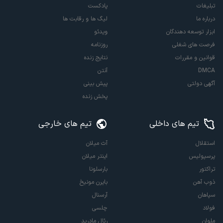
تبلیغات
پادکست
درباره ما
لیگ ها و رقابت ها
ابزار توسعه دهندگان
ویدئو
فرصت های شغلی
روزنامه
قوانین و مقررات
نتایج زنده
DMCA
آنتن
آگهی دولتی
پیش بینی
پخش زنده
تیم های داخلی
تیم های خارجی
استقلال
آث میلان
پرسپولیس
اینتر میلان
تراکتور
بارسلونا
ذوب آهن
بایرن مونیخ
سپاهان
آرسنال
فولاد
چلسی
ملوان
رئال مادرید