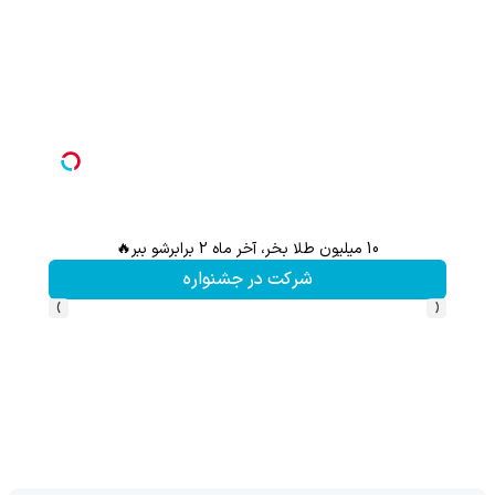
10 میلیون طلا بخر، آخر ماه 2 برابرشو ببر🔥
شرکت در جشنواره
›
‹