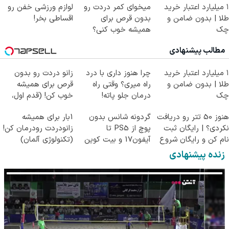
۱ میلیارد اعتبار خرید
میخوای کمر دردت رو
لوازم ورزشی خفن رو
طلا | بدون ضامن و
بدون قرص برای
اقساطی بخر!
چک
همیشه خوب کنی؟
(◂پرسش‌نامه رو پر
مطالب پیشنهادی
کن)
۱ میلیارد اعتبار خرید
چرا هنوز داری با درد
زانو دردت رو بدون
طلا | بدون ضامن و
راه میری؟ وقتی راه
قرص برای همیشه
چک
درمان جلو پاته!
خوب کن! (قدم اول،
پرسش‌نامه)
هنوز 50 تتر رو دریافت
گردونه شانس بدون
1بار برای همیشه
نکردی؟ | رایگان ثبت
پوچ از PS5 تا
زانودردت رودرمان کن!
نام کن و رایگان شروع
آیفون17 و بیت کوین
(تکنولوژی آلمان)
کن!
🔥
◂پرسشنامه▸
زنده پیشنهادی