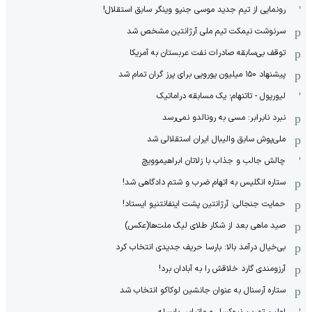
رونمایی از تیم جدید موسی جنپو وینگر سابق استقلال!
سرنوشت نیمکت تیم ملی آرژانتین مشخص شد
توقف بی‌سابقه صادرات نفت عربستان به آمریکا
پیشنهاد ۱۵۰ میلیون یورویی برای پرز گران تمام شد
لیورپول - تاتنهام؛ یک مسابقه دراماتیک
نبرد نابرابر: مسی به رونالدو نمی‌رسد
ملی‌پوش سابق والیبال ایران استقلالی شد
چالش جالب و جذاب با زلاتان ابراهیموویچ
ستاره انگلیس به اتهام ضرب و شتم دادگاهی شد!
حمایت جنجالی: آرژانتین پشت اینفانتنیو ایستاد!
صید ماهی بعد از شکار طلای لیگ ملت‌ها(عکس)
بی‌خیال درآمد بالا: بارسا حریف جدیدی انتخاب کرد
آرزومندی گارد خلاقش را به آبادان برد!
ستاره آرسنال به عنوان جانشین لوکاکو انتخاب شد
اولین تمرین نیوکسل و ماتیاس یایسله