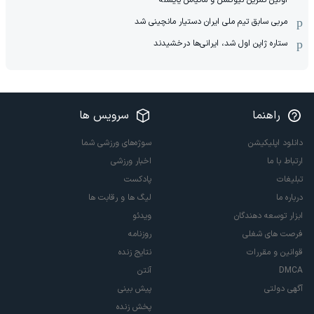
مربی سابق تیم ملی ایران دستیار مانچینی شد
ستاره ژاپن اول شد، ایرانی‌ها درخشیدند
راهنما
سرویس ها
دانلود اپلیکیشن
سوژه‌های ورزشی شما
ارتباط با ما
اخبار ورزشی
تبلیغات
پادکست
درباره ما
لیگ ها و رقابت ها
ابزار توسعه دهندگان
ویدئو
فرصت های شغلی
روزنامه
قوانین و مقررات
نتایج زنده
DMCA
آنتن
آگهی دولتی
پیش بینی
پخش زنده