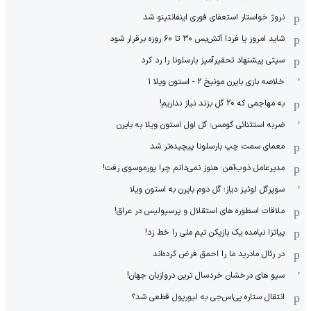
نروژ خواستار استعفای فوری اینفانتینو شد
شاید امروز یا فردا آتش‌بس ۳۰ تا ۶۰ روزه برقرار شود
سیتی پیشنهاد تحقیرآمیز بارسلونا را رد کرد
خلاصه بازی بایرن مونیخ 2 - استون ویلا 1
به مهاجمی که 20 گل بزند نیاز نداریم!
ضربه استثنائی گومس؛ گل اول استون ویلا به بایرن
معمای سمت چپ بارسلونا پیچیده‌تر شد
مدیرعامل ذوب‌آهن: هنوز نمی‌دانم چرا پورموسوی رفت!
سوپرگل لوئیز دیاز؛ گل دوم بایرن به استون ویلا
ملاقات اسطوره های استقلال و پرسپولیس در عراق!
پیاتزا نیامده یک بازیکن تیم ملی را خط زد!
در رئال مادرید ما را احمق فرض کرده‌اند
سیو های درخشان خردسال ترین دروازبان جهان!
انتقال ستاره پی‌اس‌جی به لیورپول قطعی شد؟