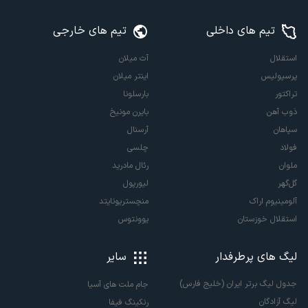
تیم های داخلی
تیم های خارجی
استقلال
آث میلان
پرسپولیس
اینتر میلان
تراکتور
بارسلونا
ذوب آهن
بایرن مونیخ
سپاهان
آرسنال
فولاد
چلسی
ملوان
رئال مادرید
گل‌گهر
لیورپول
آلومینیوم اراک
منچستریونایتد
استقلال خوزستان
یوونتوس
لیگ های پرطرفدار
سایر
جدول لیگ برتر ایران (خلیج فارس)
جام ملت های آسیا
لیگ آزادگان
رنکینگ فیفا