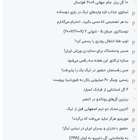
10 گل برتر جام جهانی 2008 فوتسال
تساوی جذاب تازه واردهای لیگ در بازی دوستانه
به هر تصمیمی که مسی بگیرد، احترام می‌گذارم
نوستالژی، میلان 5 - ناپولی 2 (2007/2008)
توپ طلا انتقال رودری را رسمی کرد!
مسیر وحشتناک برای ستاره زن ورزش ایران!
ستاره تراکتور این هفته سه رقمی می‌شود
مس رفسنجان حضور در لیگ یک را پذیرفت!
رسمی: وینگر 60 میلیونی رئال به فیورنتینا پیوست
6 گل استثنایی از فرانک لمپارد
برترین گل‌های رونالدو در النصر
آخرین محک دو تیم اصفهانی قبل از لیگ
مورینیو هرگز نباید می‌رفت که برگردد!
حضور دختران و پسران ایران در نیشن لیگز!
به یادماندنی، گل دلپیرو به اینتر (1998)