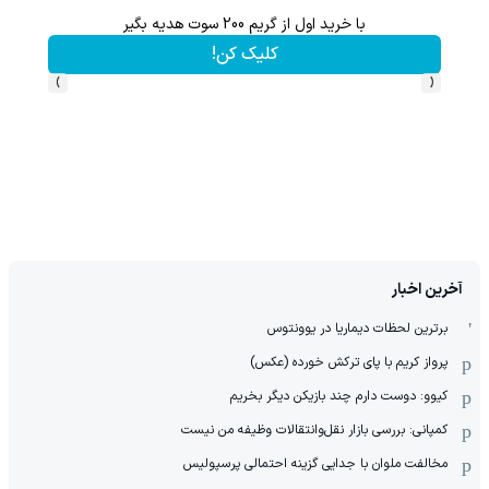
با خرید اول از گریم 200 سوت هدیه بگیر
هنوز 50 تتر رو دریافت نکردی؟ | رایگان ثبت نام کن و رایگان شروع کن!
کلیک کن!
›
‹
آخرین اخبار
برترین لحظات دیماریا در یوونتوس
پرواز کریم با پای ترکش خورده (عکس)
کیوو: دوست دارم چند بازیکن دیگر بخریم
کمپانی: بررسی بازار نقل‌وانتقالات وظیفه من نیست
مخالفت ملوان با جدایی گزینه احتمالی پرسپولیس