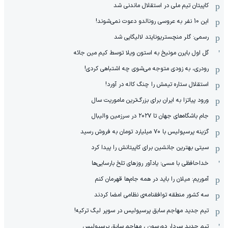
کاپیتان تیم ملی در استقلال ماندنی شد
این 10 نفر به عروسی رونالدو دعوت نمی‌شوند!
رسمی: گلر منچستریونایتد لالیگایی شد
گل اول بایرن مونیخ به استون ویلا توسط کیم مین جائه
رودری، به زودی متوجه می‌شوی چه اشتباهی کردی!
استقلال ستاره تیمش را چنگ کاله در آورد!
ورود پیاتزا به ایران برای بزرگ‌ترین ماموریت سال
جام باشگاه‌های جهان تا ۲۰۲۷ در سرزمین والیبال
گزینه پرسپولیس با ۷۰ میلیارد تومان به فروش رسید
سیتی بهترین جانشین برای کاپیتانش را پیدا کرد
خداحافظی با مسی؛ یادآور روزهای تلخ بارسایی‌ها
آموریم: میلان را باید در همه جام‌ها قهرمان کنم
سه کشور منطقه توافقنامه‌ی نظامی امضا کردند
تیم جدید مهاجم سابق پرسپولیس در سوپر لیگ ترکیه!
تیم جدید سردار دورسون ، مهاجم سابق پرسپولیس