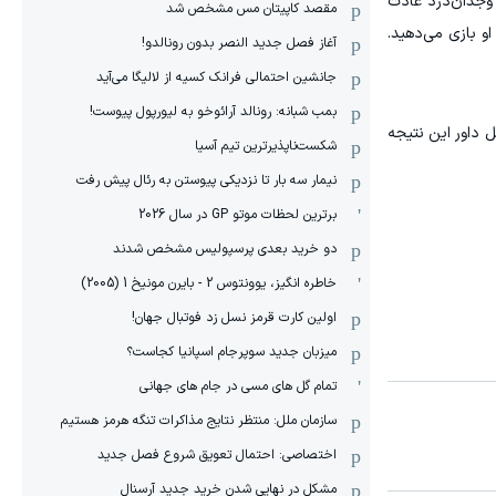
 وجدان‌درد عادت
مقصد کاپیتان مس مشخص شد
او بازی می‌دهید.
آغاز فصل جدید النصر بدون رونالدو!
جانشین احتمالی فرانک کسیه از لالیگا می‌آید
بمب شبانه: رونالد آرائوخو به لیورپول پیوست!
ل داور این نتیجه
شکست‌ناپذیرترین تیم آسیا
نیمار سه بار تا نزدیکی پیوستن به رئال پیش رفت
برترین لحظات موتو GP در سال 2026
دو خرید بعدی پرسپولیس مشخص شدند
خاطره انگیز، یوونتوس 2 - بایرن مونیخ 1 (2005)
اولین کارت قرمز نسل زد فوتبال جهان!
میزبان جدید سوپرجام اسپانیا کجاست؟
تمام گل های مسی در جام های جهانی
سازمان ملل: منتظر نتایج مذاکرات تنگه هرمز هستیم
اختصاصی: احتمال تعویق شروع فصل جدید
مشکل در نهایی شدن خرید جدید آرسنال