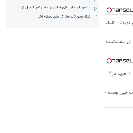
منصوریان: داور بازی فوتبال را به بوکس تبدیل کرد
شکارچیان ثانیه‌ها، گل های لحظه آخر
تویوتا - کلیک
 ژل سفیدکننده
70% تخفیف ویژه جین وست + خرید در4
لات جین وست +