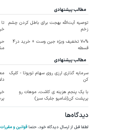
مطالب پیشنهادی
توصیه آیت‌الله بهجت برای باطل کردن چشم
زخم
خرید
70% تخفیف ویژه جین وست + خرید در4
حرز
قسطه
مش
مطالب پیشنهادی
سرمایه گذاری ارزی روی سهام تویوتا - کلیک
کن
دلا
با یک پنجم هزینه ی کاشت، موهات رو
خری
پرپشت کن(شامپو جلبک سبز)
پرداخ
دیدگاه‌ها
لطفا قبل از ارسال دیدگاه خود، حتما
قوانین و مقررات