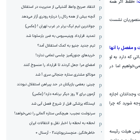
:
«فقط اگر همه
انتقاد صریح واعظ آشتیانی از مدیریت در استقلال
آنچه بیش از همه رئال را درباره رودری آزار می‌دهد
 منصوریان نشست
جوانترین تیم لیگ برتر در غرب تهران ! (عکس)
تمدید قرارداد وینیسیوس به ضرر بارسلونا شد
تیم جدید جنپو به کمک استقلال آمد؟
ت و مفصل با آنها
خریدهای جنون‌آمیز چلسی تمامی ندارد!
تی که دارد به او
امضای مرا جعل کردند تا قرارداد را منسوخ کنند
ی‌خواهیم اما در
موناکو مشتری ستاره جنجالی سری آ شد
چینی: بعضی بازیکنان در حد پیراهن استقلال نبودند
 وجدانتان اجازه
آزمون برای 7 روز دیگر برنامه دارد! (عکس)
وجه شوید که چرا
ایستگاه پزشکی قبل از شروع فصل آبی شد
سرنوشت عجیب: هیچکس ستاره آلمانی را نمی‌خواهد!
لحظه به لحظه با اخبار نقل و انتقالات ایران
ئیس هیئت رئیسه
خاطره‌انگیز، منچستریونایتد2 - آرسنال 0