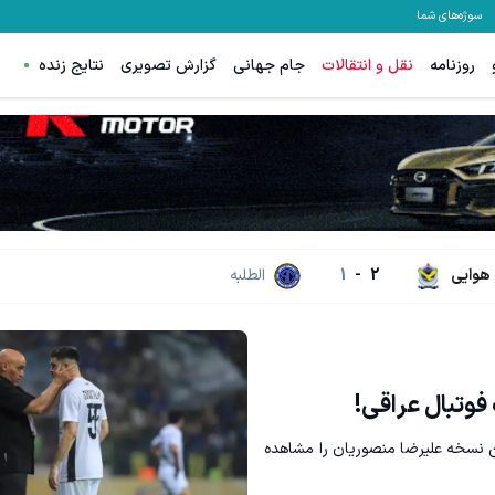
سوژه‌های شما
روزنامه
نقل و انتقالات
جام جهانی
گزارش تصویری
نتایج زنده
70% تخفیف ویژه جین وست + خرید در4 قسطه
مشاهده و خرید
مشاهده و خرید
 هوایی
2
-
1
الطلبه
فوتبال عراقی!
ن نسخه علیرضا منصوریان را مشاهده