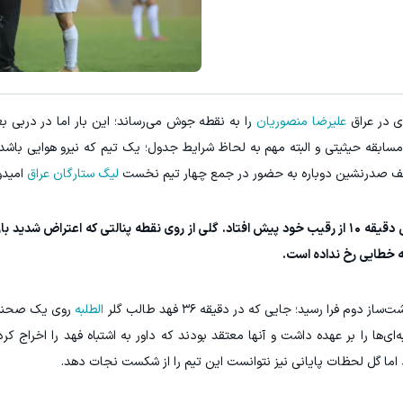
میدونستی میتونی از بالا رفتن ارز
مشاهده و خرید
ثبت نام کنید
ی در عراق
علیرضا منصوریان
را به نقطه جوش می‌رساند؛ این بار اما در دربی بغ
مسابقه حیثیتی و البته مهم به لحاظ شرایط جدول؛ یک تیم که نیرو هوایی باشد
توقف صدرنشین دوباره به حضور در جمع چهار تیم نخست
لیگ ستارگان عراق
امیدو
بازی از همان ابتدا انفجاری آغاز شد و نیرو هوایی با گل دقیقه ١٠ از رقیب خود پیش افتاد. گلی از روی نقطه پنالتی که اعت
ه خطایی رخ نداده است.
فرا رسید؛ جایی که در دقیقه ٣۶ فهد طالب گلر
الطلبه
روی یک صحنه 
‌ای‌ها را بر عهده داشت و آنها معتقد بودند که داور به اشتباه فهد را اخراج کر
اد اما گل لحظات پایانی نیز نتوانست این تیم را از شکست نجات دهد.