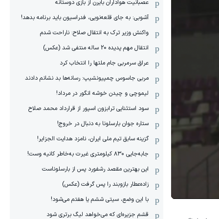
عصبانیت هواداران بایرن از بازی دوستانه
آشوبی: به جای قلعه‌نویی، فدراسیون باید برنامه بدهد!
واکنش وزیر ترک به انتقال صلاح: ناراحت شدم
انتقال مهم پدیده 20 ساله منتفی شد (عکس)
عراق سرمربی جام ملتها را انتخاب کرد
مربی جاسوس چمپیونشیپ: رسانه‌ها بد نشانم دادند
لیموچی و چیدن خوشه انگور در مرداد!
سود استثنایی ترابزون اسپور از قرارداد محمد صلاح
ستاره جوان بارسلونا به دنبال در خروج!
گزینه سابق تیم ملی ایران، نامزد هدایت الجزایر!
جابه‌جایی ۸۳۰ کیلومتری غیرت به‌خاطر کانیه وست!
این بهترین مقصد رشفورد پس از بارسلوناست
زاده‌عطار بازوبند را پس گرفت (عکس)
با این وضع، سیتی ششم یا هفتم می‌شود!
قشم جزیره‌ای که می‌خواهد لیگ برتری شود