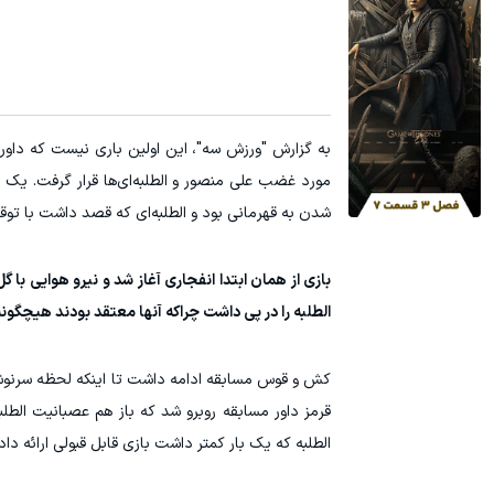
۳ دلار پاداش در هر لات معاملاتی در بروکر اینوسلو
تا 70 درصد تخفیف محصولات جین وست + خرید در 4 قسط
ثبت نام کنید
به گزارش "ورزش سه"، این اولین باری نیست که داور
مورد غضب علی منصور و الطلبه‌ای‌ها قرار گرفت. یک 
شدن به قهرمانی بود و الطلبه‌ای که قصد داشت با 
الطلبه را در پی داشت چراکه آنها معتقد بودند هیچگون
کش و قوس مسابقه ادامه داشت تا اینکه لحظه سرنوشت‌ساز دوم 
قرمز داور مسابقه روبرو شد که باز هم عصبانیت الطلبه
الطلبه که یک بار کمتر داشت بازی قابل قبولی ارائه د