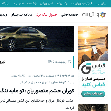
پیش بینی
اپلیکیشن ورزش سه
پخش زنده
اخبار ورزشی
پادکست
تماس با ما
تبلیغات
صفحه‌اصلی
جدول لیگ برتر
برنامه بــرجـــام
ویدیو
معاملات فارکس اسپرد از صفر و تا ۵۰۰ دلار بونوس
تا 70 درصد تخفیف محصولات جین وست + خرید در 4 قسط
ثبت نام کنید
نیرو
25 اردیبهشت 1405
کد:
2361196
26 اردیبهشت 1405 ساعت 00:10
310.9K
بازدید
ورود کارشناسان داوری به بازی جنجالی
فوران خشم منصوریان: تو مایه ننگ 
امشب فوتبال عراق و خبرنگاران این کشور عصبانی‌تری
کردند.