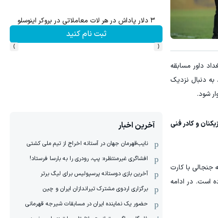
۱ میلیارد اعتبار خرید طلا | بدون ضامن و چک
ش سهام گوگل سود کسب کنی؟
کلیک کن!
›
‹
داد داور مسابقه
 به دنبال نزدیک
ار شود.
راض شدید بازیکنان و کادر فنی
آخرین اخبار
نایب‌قهرمان جهان در آستانه اخراج از تیم ملی کشتی
افشاگری غیرمنتظره: پپ، رودری را به بارسا فرستاد!
جنجالی با کارت
آخرین بازی دوستانه پرسپولیس برای لیگ برتر
ده است. در ادامه
برگزاری اردوی مشترک تیراندازان ایران و چین
حضور یک نماینده ایران در مسابقات شیرجه قهرمانی