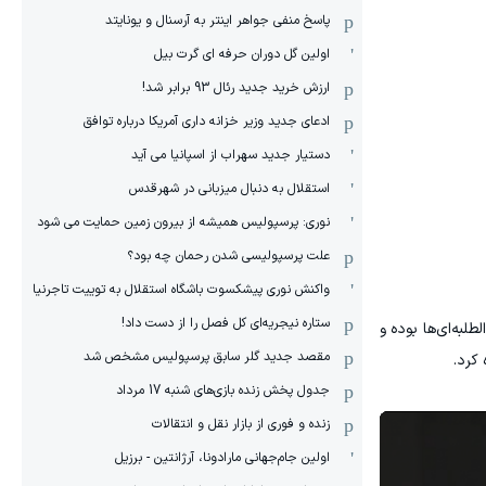
پاسخ منفی جواهر اینتر به آرسنال و یونایتد
اولین گل دوران حرفه ای گرت بیل
ارزش خرید جدید رئال 93 برابر شد!
ادعای جدید وزیر خزانه داری آمریکا درباره توافق
دستیار جدید سهراب از اسپانیا می آید
استقلال به دنبال میزبانی در شهرقدس
نوری: پرسپولیس همیشه از بیرون زمین حمایت می شود
علت پرسپولیسی شدن رحمان چه بود؟
واکنش نوری پیشکسوت باشگاه استقلال به توییت تاجرنیا
ستاره نیجریه‌ای کل فصل را از دست داد!
لبه‌ای‌ها بوده و
مقصد جدید گلر سابق پرسپولیس مشخص شد
کرد.
جدول پخش زنده بازی‌های شنبه 17 مرداد
زنده و فوری از بازار نقل و انتقالات
اولین جام‌جهانی مارادونا، آرژانتین - برزیل