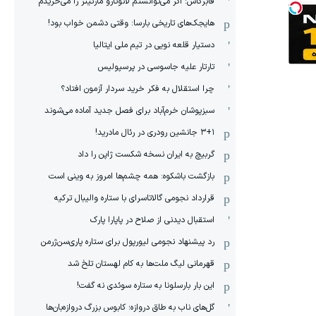
فابرگاس: اگر می‌توانستم لائوتارو مارتینز را می‌خریدم
هایجک‌های تاریخی بارسا: وقتی دشمن خواب بود!
دستیار قلعه نویی در تیم ملی ایتالیا
تارتار علیه جاسوسی در پرسپولیس
چرا استقلال به فکر خرید سردار آزمون افتاد؟
سبزپوشان خرم‌آباد برای فصل جدید آماده می‌شوند
۳+۱ جانشین رودری در رئال مادرید!
گربیچ به ایران نسخه شکست ژاپن را داد
بازگشت باشکوه: همه چشم‌ها امروز به وینی است
قرارداد نجومی گالاتاسرای با ستاره والیبال ترکیه
استقبال دیدنی از صلاح در پاپارا پارک
رد پیشنهاد نجومی لیورپول برای ستاره پاری‌سن‌ژرمن
قهرمانی لیگ ملت‌ها به کام لهستان تلخ شد
این بار بارسلونا به ستاره سوئدی نه گفت!
گل‌های ناب به طاق دروازه؛ کابوس بزرگ دروازه‌بان‌ها