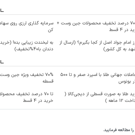
تا 70 درصد تخفیف محصولات جین وست +
سرمایه گذاری ارزی روی سهام 
 در 4 قسط
کن
 امام جواد اصل از کجا بگیرم؟ (ارسال از
به لبخندت زیبایی بده! (خرید
هد به کل کشور)
دندان با40%تخفیف)
معاملات جهانی طلا با اسپرد صفر و تا ۵۰۰
ر بونوس
قسطه
د طلا به صورت قسطی از دیجی‌کالا (
تا 70 درصد تخفیف محصو
ت 12 ماهه )
خرید در 4 قسط
را مطالعه فرمایید.