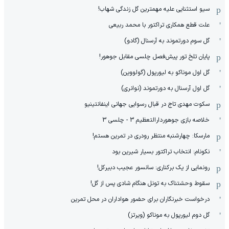
سیو استثنایی علیه مهمترین گل زندگی شهاب!
علت قطع همکاری تراکتور با محمد ربیعی
گل سوم دورتموند به آرسنال (گادو)
پایان تلخ تور پیش‌فصل چلسی مقابل جوهور!
گل اول موناکو به لیورپول (گولووین)
گل اول آرسنال به دورتموند (نوانری)
سکوت مهدی تاج در قبال رسوایی جهانی اینفانتینیو
خلاصه بازی جوهوردارالتعظیم 3 - چلسی 3
مارسکا: چهارشنبه منتظر رودری در تمرین هستم!
نکونام: انتخاب تراکتور بسیار شیرین بود
رونمایی از یک برکناری: سانسور عجیب دبیرکل!
سقوط وحشتناک به تونل هنگام شادی پس از گل!
درخواست خبرنگاران برای حضور هواداران در محل تمرین
گل دوم لیورپول به موناکو (ویرتز)