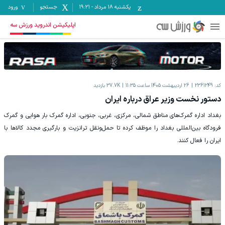
یکشنبه ۱۸ مرداد
-
19:21
جستجو
ورود
اپلیکیشن اندروید ورزش سه
کد:
2361249
26 اردیبهشت 1405 ساعت 11:35
37.7K
بازدید
دستور نخست وزیر عراق درباره ایران
بغداد اداره گمرک‌های مناطق شمالی، مرکزی، غربی، جنوبی، اداره گمرک بار هوایی و گمرک
فرودگاه بین‌المللی بغداد را موظف کرده تا حمل‌ونقل ترانزیت و بارگیری مجدد کالا‌ها با
ایران را فعال کنند.