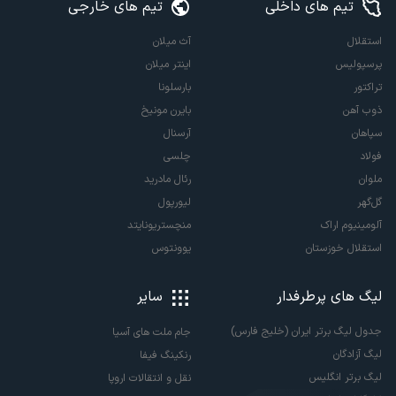
تیم های داخلی
تیم های خارجی
استقلال
آث میلان
پرسپولیس
اینتر میلان
تراکتور
بارسلونا
ذوب آهن
بایرن مونیخ
سپاهان
آرسنال
فولاد
چلسی
ملوان
رئال مادرید
گل‌گهر
لیورپول
آلومینیوم اراک
منچستریونایتد
استقلال خوزستان
یوونتوس
لیگ های پرطرفدار
سایر
جدول لیگ برتر ایران (خلیج فارس)
جام ملت های آسیا
لیگ آزادگان
رنکینگ فیفا
لیگ برتر انگلیس
نقل و انتقالات اروپا