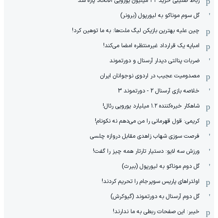
رباط صلیبی خرید ۳۲ میلیون یورویی الاتحاد پاره شد
گل سوم موناکو به لیورپول (برونر)
چین علیه بهترین بازیکن لیگ ملت‌ها: به ما توهین کرد!
امباپه یک قرارداد غیرمنتظره امضا می‌کند!
ضربات پنالتی دیدار آرسنال و دورتموند
مصدومیت عجیب در اردوی نوجوانان ایران
خلاصه بازی آرسنال 2 - دورتموند 3
شاهکار خیره‌کننده ۱.۲ میلیارد یورویی رئال!
کریمی: قول قهرمانی را من می‌دهم نه نکونام!
فرصت سوزی شهاب زاهدی مقابل دروازه چلسی
ورزش سه لایو: دستیار تارتار همه چیز را گفت!
گل دوم موناکو به لیورپول (بیرث)
اولتراهای پاریس سوپرجام را تحریم کردند!
گل دوم آرسنال به دورتموند (گیوکرش)
خیبر: این صفحات ربطی به ما ندارند!