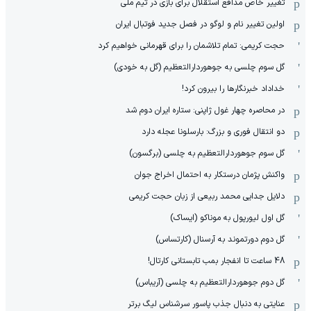
تغییر خاص مدافع استقلال برای بازی در تیم ملی
اولین تغییر نام و لوگو در فصل جدید فوتبال ایران
حجت کریمی: تمام تلاشمان را برای قهرمانی خواهیم کرد
گل سوم چلسی به جوهوردارالتعظیم (گل به خودی)
خداداد خبرنگارها را بیرون کرد!
در محاصره چهار غول ژاپنی: ستاره ایران دوم شد
دو انتقال فوری و بزرگ: بارسلونا عجله دارد
گل سوم جوهوردارالتعظیم به چلسی (برگسون)
واکنش پژمان درستکار به احتمال اخراج جوان
دلایل جدایی محمد ربیعی از زبان حجت کریمی
گل اول لیورپول به موناکو (ایساک)
گل دوم دورتموند به آرسنال (کارتساس)
48 ساعت تا انفجار بمب تابستانی کارتال!
گل دوم جوهوردارالتعظیم به چلسی (آریباس)
عنایتی به دنبال جذب پاسور سرشناس لیگ برتر