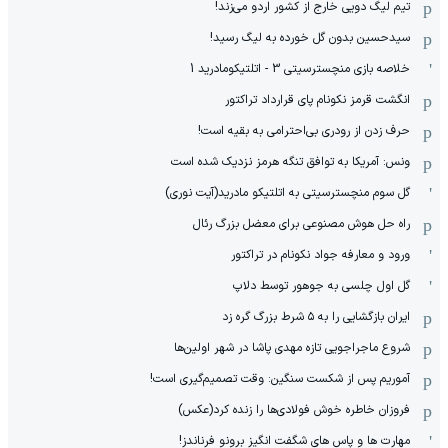
تیم لیگ دویی خارج از کشور اردو می‌زند!
سیدحسین بدون گل خورده به لیگ رسید!
خلاصه بازی منچسترسیتی 3 - اتلتیکومادرید 1
انگشت قرمز نکونام پای قرارداد تراکتور
حرف زدن از رودری بی‌احترامی به بقیه است!
ونس: آمریکا به توافق تنگه هرمز نزدیک شده است
گل سوم منچسترسیتی به اتلتیکو مادرید(آیت نوری)
راه حل هوش مصنوعی برای معضل بزرگ رئال
ورود و معارفه جواد نکونام در تراکتور
گل اول چلسی به جوهور توسط دلاپ
ایران بازگشایی را به ۵ شرط بزرگ گره زد
شروع ماجراجویی تازه مهدی پاشا در شهر اولین‌ها
آموریم پس از شکست سنگین: وقت تصمیم‌گیری است!
فروزان خاطره خوش فولادی‌ها را زنده کرد(عکس)
مهارت ها و پاس های شگفت انگیز برونو فرناندز!