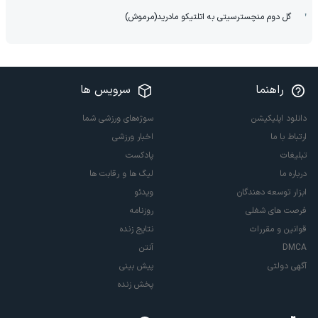
گل دوم منچسترسیتی به اتلتیکو مادرید(مرموش)
راهنما
سرویس ها
دانلود اپلیکیشن
سوژه‌های ورزشی شما
ارتباط با ما
اخبار ورزشی
تبلیغات
پادکست
درباره ما
لیگ ها و رقابت ها
ابزار توسعه دهندگان
ویدئو
فرصت های شغلی
روزنامه
قوانین و مقررات
نتایج زنده
DMCA
آنتن
آگهی دولتی
پیش بینی
پخش زنده