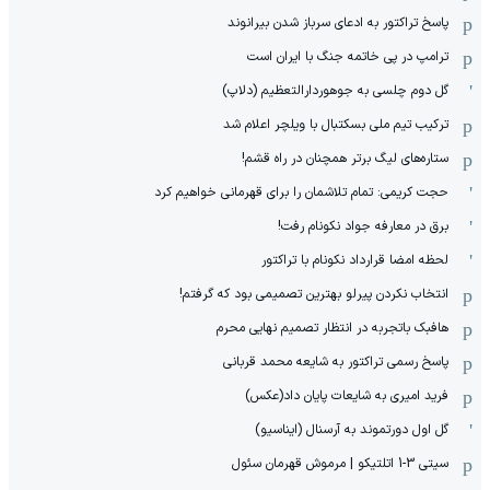
پاسخ تراکتور به ادعای سرباز شدن بیرانوند
ترامپ در پی خاتمه جنگ با ایران است
گل دوم چلسی به جوهوردارالتعظیم (دلاپ)
ترکیب تیم ملی بسکتبال با ویلچر اعلام شد
ستاره‌های لیگ برتر همچنان در راه قشم!
حجت کریمی: تمام تلاشمان را برای قهرمانی خواهیم کرد
برق در معارفه جواد نکونام رفت!
لحظه امضا قرارداد نکونام با تراکتور
انتخاب نکردن پیرلو بهترین تصمیمی بود که گرفتم!
هافبک باتجربه در انتظار تصمیم نهایی محرم
پاسخ رسمی تراکتور به شایعه محمد قربانی
فرید امیری به شایعات پایان داد(عکس)
گل اول دورتموند به آرسنال (ایناسیو)
سیتی 3-1 اتلتیکو | مرموش قهرمان سئول