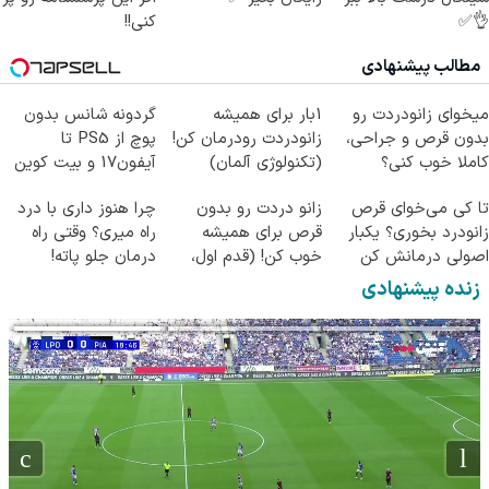
👌✅
کنی!!
مطالب پیشنهادی
میخوای زانودردت رو
1بار برای همیشه
گردونه شانس بدون
بدون قرص و جراحی،
زانودردت رودرمان کن!
پوچ از PS5 تا
کاملا خوب کنی؟
(تکنولوژی آلمان)
آیفون17 و بیت کوین
((پرسش‌نامه))
◂پرسشنامه▸
🔥
تا کی می‌خوای قرص
زانو دردت رو بدون
چرا هنوز داری با درد
زانودرد بخوری؟ یکبار
قرص برای همیشه
راه میری؟ وقتی راه
اصولی درمانش کن
خوب کن! (قدم اول،
درمان جلو پاته!
پرسش‌نامه)
زنده پیشنهادی