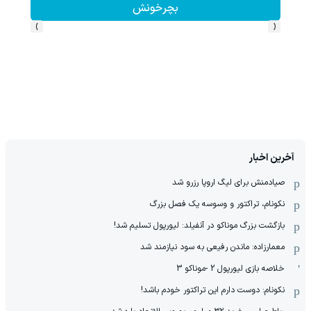
بچرخونش
›
‹
آخرین اخبار
صیادمنش برای لیگ اروپا رزرو شد
نکونام، تراکتور و وسوسه یک فصل بزرگ
بازگشت بزرگ موناکو در آنفیلد: لیورپول تسلیم شد!
معمارزاده: ماندن رفیعی به سود نیازمند شد
خلاصه بازی لیورپول 2 -موناکو 3
نکونام: دوست دارم این تراکتور خودم باشد!