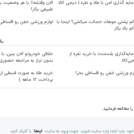
ایه گذاری امن با طلا و نقره | دیجی کالا
الان وقتشه‼️ با هر وضعیت ب
طبیعی بکار!
کم پشتی موهات خجالت میکشی؟ اینجا با
لوازم ورزشی خفن رو اقساطی 
کم بالا بکار
ایه‌گذاری بلندمدت با خرید نقره از
خلافی خودروتو الان ببین، با 
ی‌کالا
بدون نیاز به مراجعه حضوری
زم ورزشی خفن رو اقساطی بخر!
خرید طلا به صورت قسطی از د
پرداخت 12 ماهه )
را مطالعه فرمایید.
خود باید ابتدا وارد سایت شوید. جهت ورود به سایت
اینجا
را کلیک کنید