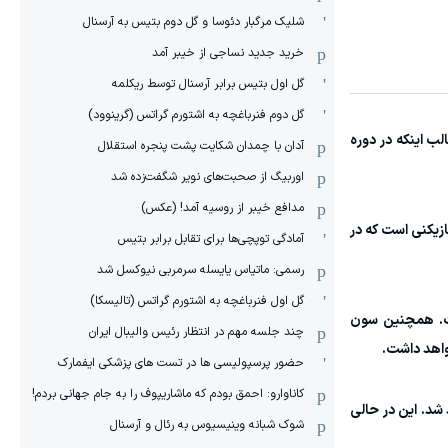
شلیک مرگبار دئوسا و گل دوم بتیس به آرسنال
خرید جدید نساجی از خیبر آمد
گل اول بتیس برابر آرسنال توسط ریکلمه
گل دوم فنرباغچه به اشتورم گراتس (گرینوود)
م حضور دارند. جالب اینکه در دوره
آدان با چمدان شکایت پشت پنجره استقلال
اوربیگ از صحبت‌های نویر شگفت‌زده شد
مدافع خیبر از روسیه آمد! (عکس)
14 بازی ملی انجام داده است. همچنین لی جائه سونگ با 103 بازی دیگر بازیکنی است که در
آمادگی توپچی‌ها برای تقابل برابر بتیس
رسمی: ماتیاس یایسله سرمربی نیوکسل شد
گل اول فنرباغچه به اشتورم گراتس (تالیسکا)
ست. همچنین سون
چند جلسه مهم در انتظار رئیس والیبال ایران
حضور پرسپولیسی ها در تست های پزشکی ایفمارک
کاناوارو: احمق بودم که ماشاریپوف را به جام جهانی بردم!
در 22 سالگی وارد جام جهانی خواهد شد. این در حالی
شوک شبانه وینیسیوس به رئال و آرسنال