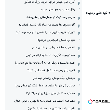
گلزن جام جهانی عراق، خرید بزرگ پاختاکور
رئال مادرید و چهره‌های جدید
ن به تیم ملی رسیده
سرمربی سلتیک در بیمارستان بستری شد
آلومینیومی‌ها دست به سیاه قلم شدند! (عکس)
کاپیتان قهرمان اروپا در یک‌قدمی الدرعیه عربستان!
ناپولی امسال قرمزپوش می‌شود!
انفجار و حادثه دریایی در خلیج عدن
مصدومیت نگران‌کننده ستاره اینتر در دربی
امید عالیشاه و رنگی که به آن عادت نداریم! (عکس)
تاجرنیا از پنجره استقلال قطع امید کرد؟
پزشکان لیگ مهمان پزشکان تیم ملی
برترین گل های بارسلونا در ادوار لیگ قهرمانان اروپا
مذاکره استقلال برای میزبانی در فولاد آرنا
مصاحبه اختصاصی ورزش سه با بهترین مربی جهان
قدرت راست تراکتور در حد آسیا (عکس)