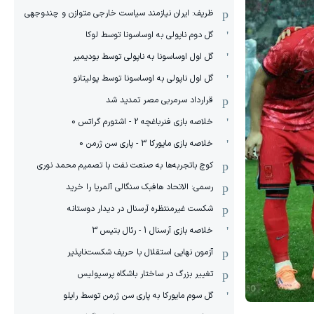
ظریف: ایران نیازمند سیاست خارجی متوازن و چندوجهی
گل دوم ناپولی به اوساسونا توسط لوکا
گل اول اوساسونا به ناپولی توسط بودیمیر
گل اول ناپولی به اوساسونا توسط پولیتانو
قرارداد سرمربی مصر تمدید شد
خلاصه بازی فنرباغچه 2 - اشتورم گراتس 0
خلاصه بازی مایورکا 3 - پاری سن ژرمن 0
کوچ باتجربه‌ها به صنعت نفت با تصمیم محمد نوری
رسمی: الاتحاد هافبک سنگالی آلمریا را خرید
شکست غیرمنتظره آرسنال در دیدار دوستانه
خلاصه بازی آرسنال 1 - رئال بتیس 3
آزمون نهایی استقلال با حریف شکست‌ناپذیر
تغییر بزرگ در ساختار باشگاه پرسپولیس
گل سوم مایورکا به پاری سن ژرمن توسط رایلو