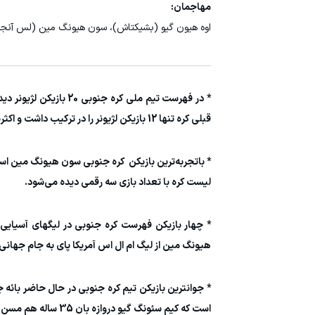
مهاجمان:
اوه هیون گیو (بشیکتاش)، سون هیونگ مین (لس آنج
قبلی کره تنها 12 بازیکن لژیونر را در ترکیب داشت و اکثریت بازیکنان این تیم را نمایندگان لیک این کشور تشکیل می‌دادند.
لیست کره با تعداد بازی سه رقمی دیده می‌شود.
* چهار بازیکن فهرست کره جنوبی در لیگهای آسیای
هیونگ مین از لیگ ام ال اس آمریکا پای به جام جهانی خواهد گذاشت. به این ترتیب 15 لژیونر
است که کیم سئونگ گیو دروازه بان 35 ساله هم مسن ترین بازیکن این تیم محسوب می‌شود.