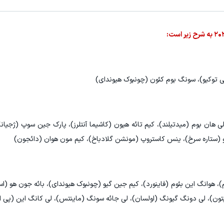
ی توکیو)، سونگ بوم کئون (چونبوک هیوندای)
ی هان بوم (میدتیلند)، کیم تائه هیون (کاشیما آنتلرز)، پارک جین سوپ (ژجیا
و (ستاره سرخ)، ینس کاستروپ (مونشن گلادباخ)، کیم مون هوان (دائجون)
 هوانگ این بئوم (فاینورد)، کیم جین گیو (چونبوک هیوندای)، بائه جون هو (اس
ون)، لی دونگ گیونگ (اولسان)، لی جائه سونگ (ماینتس)، لی کانگ این (پی