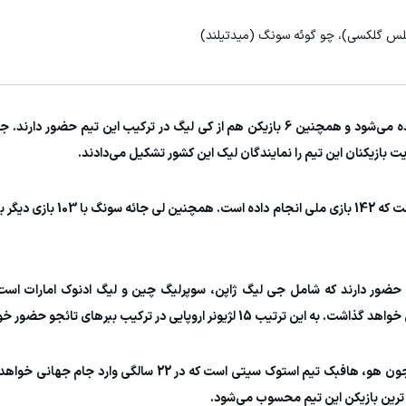
لس گلکسی)، چو گوئه سونگ (میدتیلند)
* در فهرست تیم ملی کره جنوبی 20 بازیکن لژیونر دیده می‌شود و همچنین 6 بازیکن هم از کی لیگ در ترکیب این تی
* باتجربه‌ترین بازیکن کره جنوبی سون هیونگ مین است که 2
ی حضور دارند که شامل جی لیگ ژاپن، سوپرلیگ چین و لیگ ادنوک امارات ا
 اروپایی در ترکیب ببرهای تائجو حضور خواهد داشت.
* جوانترین بازیکن تیم کره جنوبی در حال حاضر بائه جون هو، هافبک تیم استوک سیتی است که 