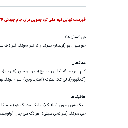
فهرست نهایی تیم ملی کره جنوبی برای جام جهانی ۲۰۲۶ به شرح زیر است:
دروازه‌بان‌ها:
جو هیون وو (اولسان هیوندای)، کیم سونگ گیو (اف س
مدافعان:
کیم مین جائه (بایرن مونیخ)، چو یو مین (شارجه)، ل
(گانگوون)، لی تائه سئوک (آستریا وین)، سول یونگ و
هافبک‌ها:
یانگ هیون جون (سلتیک)، پایک سئونگ هو (بیرمنگام)،
جی سونگ (سوانسی سیتی)، هوانگ هی چان (ولورهمپت