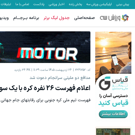
پیش بینی
اپلیکیشن ورزش سه
پخش زنده
اخبار ورزشی
پادکست
تماس با ما
تبلیغات
صفحه‌اصلی
جدول لیگ برتر
برنامه بــرجـــام
ویدیو
کد:
2361252
26 اردیبهشت 1405 ساعت 11:39
36.4K
بازدید
مدافع دو ملیتی سرانجام دعوت شد
اعلام فهرست 26 نفره کره با یک سورپرایز بزرگ
فهرست تیم ملی کره جنوبی برای رقابتهای جام جهانی 2026 اعلام شد.