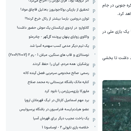
اگر کرویف بود، فران تورس را اخراج می‌کرد!
ره جنوبی در جام
تحقیق از بازیکن بوکاجونیورز به‌دلیل قاچاق مواد!
هد کرد.
توازن دروغین: بارسا بیشتر از رئال خرج کرده؟!
کاناوارو: در اردوی ازبکستان یک موش حضور داشت!
ا یک بازی ملی در
واکاوی زوایای پنهان پرونده گل‌گهر - چادرملو
یک تیم دیگر مدعی کسب سهمیه آسیا شد
نوستالژی و قاب های سنگین، میلان 1 - رم 2 (2006/2007)
ند داشت تا بخشی
پزشکیان: همه مردم، ایران را حفظ کردند
رسمی: صالح مخدومی سرمربی فصل آینده کاله
کنایه مالک باشگاه عربستانی به محمد صلاح
مایورکا پاری‌سن‌ژرمن را نابود کرد
برد مهم اسماعیل کارتال در لیگ قهرمانان اروپا
عضو هیئت‌رئیسه فدراسیون در باشگاه پرسپولیس
یک باخت عجیب دیگر برای قهرمان آسیا
خلاصه بازی ناپولی 2 - اوساسونا 1