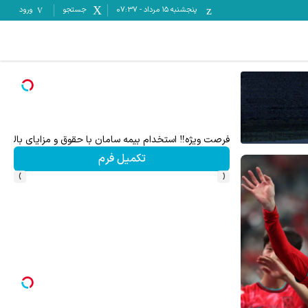
پنجشنبه ۱۵ مرداد
-
07:37
جستجو
ورود
فرصت ویژه‼️ استخدام بیمه سامان با حقوق و مزایای بالا
فرصت ویژه! با
تکمیل فرم
›
‹