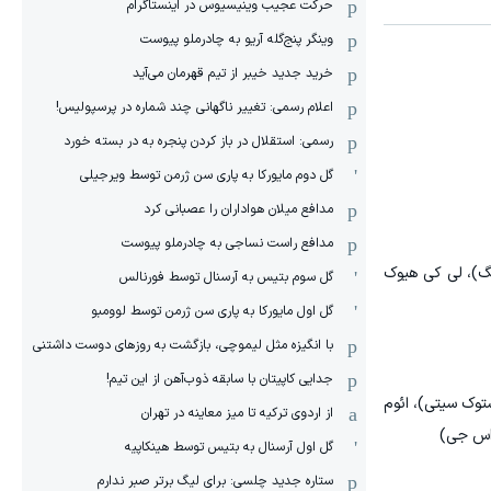
حرکت عجیب وینیسیوس در اینستاگرام
وینگر پنج‌گله آریو به چادرملو پیوست
خرید جدید خیبر از تیم قهرمان می‌آید
اعلام رسمی: تغییر ناگهانی چند شماره در پرسپولیس!
رسمی: استقلال در باز کردن پنجره به در بسته خورد
گل دوم مایورکا به پاری سن ژرمن توسط ویرجیلی
مدافع میلان هواداران را عصبانی کرد
مدافع راست نساجی به چادرملو پیوست
نگ)، لی کی هیوک
گل سوم بتیس به آرسنال توسط فورنالس
گل اول مایورکا به پاری سن ژرمن توسط لوومبو
با انگیزه مثل لیموچی، بازگشت به روزهای دوست داشتنی
جدایی کاپیتان با سابقه ذوب‌آهن از این تیم!
توک سیتی)، ائوم
از اردوی ترکیه تا میز معاینه در تهران
 اس جی)
گل اول آرسنال به بتیس توسط هینکاپیه
ستاره جدید چلسی: برای لیگ برتر صبر ندارم