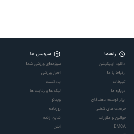
راهنما
سرویس ها
دانلود اپلیکیشن
سوژه‌های ورزشی شما
ارتباط با ما
اخبار ورزشی
تبلیغات
پادکست
درباره ما
لیگ ها و رقابت ها
ابزار توسعه دهندگان
ویدئو
فرصت های شغلی
روزنامه
قوانین و مقررات
نتایج زنده
DMCA
آنتن