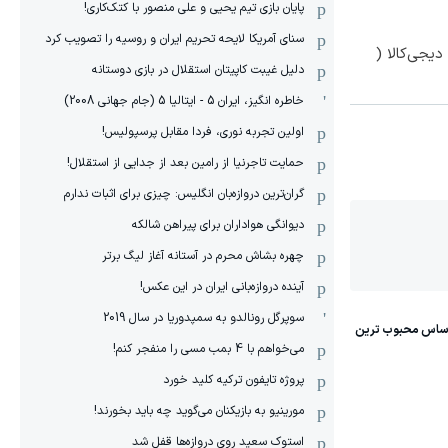
پایان بازی تیم یحیی و علی منصور با کتک‌کاری!
سنای آمریکا لایحه تحریم ایران و روسیه را تصویب کرد
یجی‌کالا (
دلیل غیبت کاپیتان استقلال در بازی دوستانه
خاطره انگیز، ایران 5 - ایتالیا 5 (جام جهانی 2008)
اولین تجربه نوری، فردا مقابل پرسپولیس!
حمایت تاجرنیا از رامین بعد از جدایی از استقلال!
گران‌ترین دروازه‌بان انگلیس: چیزی برای اثبات ندارم
دیوانگی هواداران برای پیراهن شالکه
چهره بشاش محرم در آستانه آغاز لیگ برتر
آینده دروازه‌بانی ایران در این عکس!
سوپرگل رونالدو به سمپدوریا در سال 2019
می‌خواهم با 4 بمب مسی را منفجر کنم!
پروژه تایفون ترکیه کلید خورد
مورینیو به بازیکنان می‌گوید چه باید بخورند!
استوک سعید روی دروازه‌ها قفل شد