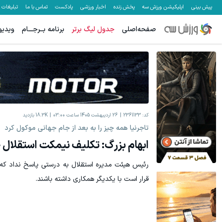
پیش بینی
اپلیکیشن ورزش سه
پخش زنده
اخبار ورزشی
پادکست
تماس با ما
تبلیغات
صفحه‌اصلی
جدول لیگ برتر
برنامه بــرجـــام
ویدیو
کد:
2361133
26 اردیبهشت 1405 ساعت 03:00
18.3K
بازدید
تاجرنیا همه چیز را به بعد از جام جهانی موکول کرد
ابهام بزرگ: تکلیف نیمکت استقلال
رئیس هیئت مدیره استقلال به درستی پاسخ نداد که اس
قرار است با یکدیگر همکاری داشته باشند.