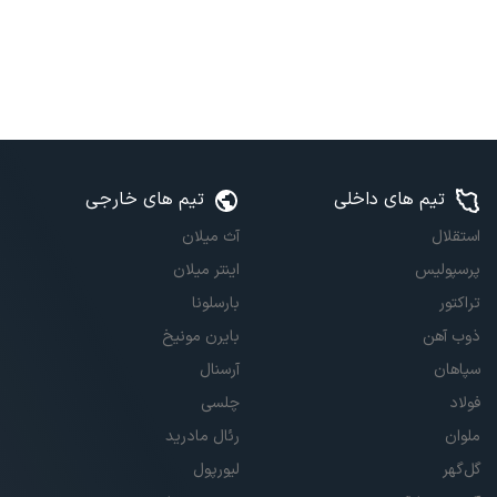
تیم های داخلی
تیم های خارجی
استقلال
آث میلان
پرسپولیس
اینتر میلان
تراکتور
بارسلونا
ذوب آهن
بایرن مونیخ
سپاهان
آرسنال
فولاد
چلسی
ملوان
رئال مادرید
گل‌گهر
لیورپول