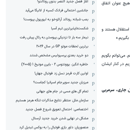
آغاز فصل جدید النصر بدون رونالدو!
هیچ عنوان اتفاق
جانشین احتمالی فرانک کسیه از لالیگا می‌آید
بمب شبانه: رونالد آرائوخو به لیورپول پیوست!
شکست‌ناپذیرترین تیم آسیا
استقلال هستند و
نیمار سه بار تا نزدیکی پیوستن به رئال پیش رفت
گیریم.»
برترین لحظات موتو GP در سال 2026
م. می‌توانم بگویم
دو خرید بعدی پرسپولیس مشخص شدند
یم در کنار ایشان
خاطره انگیز، یوونتوس 2 - بایرن مونیخ 1 (2005)
اولین کارت قرمز نسل زد فوتبال جهان!
میزبان جدید سوپرجام اسپانیا کجاست؟
ل جاری، سرمربی
تمام گل های مسی در جام های جهانی
سازمان ملل: منتظر نتایج مذاکرات تنگه هرمز هستیم
اختصاصی: احتمال تعویق شروع فصل جدید
مشکل در نهایی شدن خرید جدید آرسنال
منصوریان: داور بازی فوتبال را به بوکس تبدیل کرد