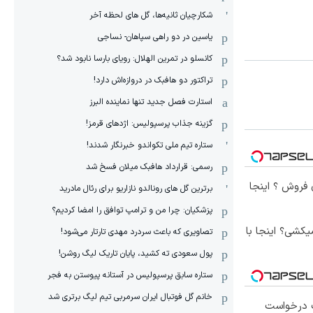
شکارچیان ثانیه‌ها، گل های لحظه آخر
یاسین در دو راهی سپاهان- نساجی
کانسلو در تمرین الهلال: رویای بارسا نابود شد؟
تراکتور دو هافبک در دروازه‌اش دارد!
استارت فصل جدید تنها نماینده البرز
گزینه جذاب پرسپولیس: اژدهای قرمز!
ستاره تیم ملی تکواندو خبرنگار شدند!
رسمی: قرارداد هافبک میلان فسخ شد
 فروش ؟ اینجا
برترین گل های رونالدو نازاریو برای رئال مادرید
پزشکیان: چرا من و ترامپ توافق را امضا کردیم؟
کشی؟ اینجا با
تصاویری که باعث سردرد مهدی تارتار می‌شود!
پول سعودی ته کشید، پایان تاریک لیگ روشن!
ستاره سابق پرسپولیس در آستانه پیوستن به فجر
خانم گل فوتبال ایران سرمربی تیم لیگ برتری شد
 درخواست