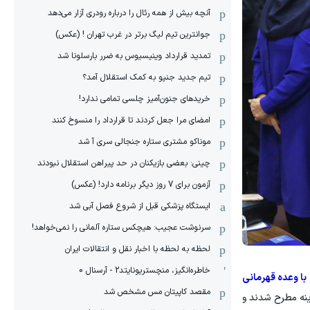
آنچه بیش از همه رئال را درباره رودری آزار می‌دهد
جوانترین تیم لیگ برتر در غرب تهران ! (عکس)
تمدید قرارداد وینیسیوس به ضرر بارسلونا شد
تیم جدید جنپو به کمک استقلال آمد؟
خریدهای جنون‌آمیز چلسی تمامی ندارد!
امضای مرا جعل کردند تا قرارداد را منسوخ کنند
موناکو مشتری ستاره جنجالی سری آ شد
چینی: بعضی بازیکنان در حد پیراهن استقلال نبودند
آزمون برای 7 روز دیگر برنامه دارد! (عکس)
ایستگاه پزشکی قبل از شروع فصل آبی شد
سرنوشت عجیب: هیچکس ستاره آلمانی را نمی‌خواهد!
لحظه به لحظه با اخبار نقل و انتقالات ایران
خاطره‌انگیز، منچستریونایتد2 - آرسنال 0
 با وعده قهرمانی
مقصد کاپیتان مس مشخص شد
زینه مطرح شدند و