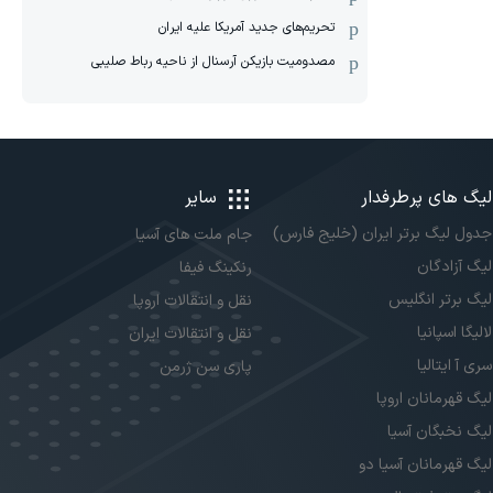
تحریم‌های جدید آمریکا علیه ایران
مصدومیت بازیکن آرسنال از ناحیه رباط صلیبی
لیگ های پرطرفدار
سایر
جدول لیگ برتر ایران (خلیج فارس)
جام ملت های آسیا
لیگ آزادگان
رنکینگ فیفا
لیگ برتر انگلیس
نقل و انتقالات اروپا
لالیگا اسپانیا
نقل و انتقالات ایران
سری آ ایتالیا
پاری سن ژرمن
لیگ قهرمانان اروپا
لیگ نخبگان آسیا
لیگ قهرمانان آسیا دو