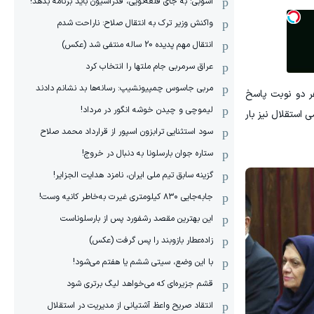
آشوبی: به جای قلعه‌نویی، فدراسیون باید برنامه بدهد!
واکنش وزیر ترک به انتقال صلاح: ناراحت شدم
انتقال مهم پدیده 20 ساله منتفی شد (عکس)
عراق سرمربی جام ملتها را انتخاب کرد
مربی جاسوس چمپیونشیپ: رسانه‌ها بد نشانم دادند
هر دو نوبت پاسخ
لیموچی و چیدن خوشه انگور در مرداد!
استقلال نیز بار
سود استثنایی ترابزون اسپور از قرارداد محمد صلاح
ستاره جوان بارسلونا به دنبال در خروج!
گزینه سابق تیم ملی ایران، نامزد هدایت الجزایر!
جابه‌جایی ۸۳۰ کیلومتری غیرت به‌خاطر کانیه وست!
این بهترین مقصد رشفورد پس از بارسلوناست
زاده‌عطار بازوبند را پس گرفت (عکس)
با این وضع، سیتی ششم یا هفتم می‌شود!
قشم جزیره‌ای که می‌خواهد لیگ برتری شود
انتقاد صریح واعظ آشتیانی از مدیریت در استقلال