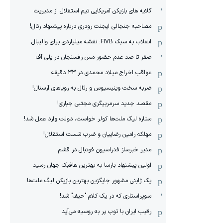
گلایه های بازیکن آمریکایی تیم استقلال از مدیریت
مصاحبه جنجالی ایجنت رودری درباره پیشنهاد رئال!
انقلاب به سبک FIVB: نقشه میلیاردی برای والیبال
صفر تا صد عدم حضور مس رفسنجان در پلی آف
عواقب اخراج میلاد محمدی در 33 دقیقه
ضربه سخت وینیسیوس و رئال به رویاهای آرسنال!
مقصد جدید سرمربیگری مجتبی جباری!
ستاره لیگ ملت‌ها کولر خواست، دولت وارد عمل شد!
مهلکه رامین رضاییان و ضرب شست استقلال!
مدیر خبرساز فدراسیون فوتبال در قشم
اولین پیشنهاد بارسا به بهترین هافبک جهان رسید
یک ژاپنی مشهور جایگزین بهترین بازیکن لیگ ملت‌ها
سوپراستاری که در یک کلام "حیف" شد!
رقیب ایران با توپ پر به روسیه می‌آید