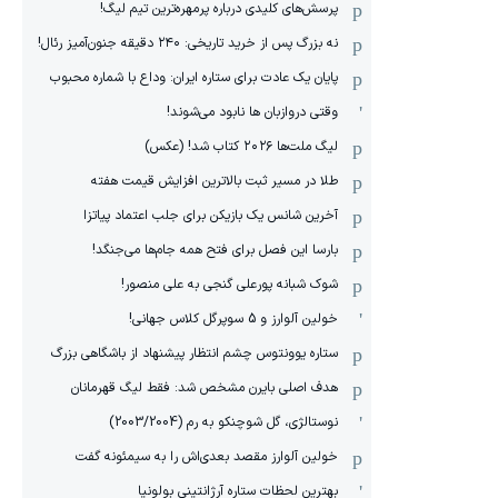
پرسش‌های کلیدی درباره پرمهره‌ترین تیم لیگ!
نه بزرگ پس از خرید تاریخی: ۲۴۰ دقیقه جنون‌آمیز رئال!
پایان یک عادت برای ستاره ایران: وداع با شماره محبوب
وقتی دروازبان ها نابود می‌شوند!
لیگ ملت‌ها ٢٠٢۶ کتاب شد! (عکس)
طلا در مسیر ثبت بالاترین افزایش قیمت هفته
آخرین شانس یک بازیکن برای جلب اعتماد پیاتزا
بارسا این فصل برای فتح همه جام‌ها می‌جنگد!
شوک شبانه پورعلی گنجی به علی منصور!
خولین آلوارز و 5 سوپرگل کلاس جهانی!
ستاره یوونتوس چشم انتظار پیشنهاد از باشگاهی بزرگ
هدف اصلی بایرن مشخص شد: فقط لیگ قهرمانان
نوستالژی، گل شوچنکو به رم (2003/2004)
خولین آلوارز مقصد بعدی‌اش را به سیمئونه گفت
بهترین لحظات ستاره آرژانتینی بولونیا