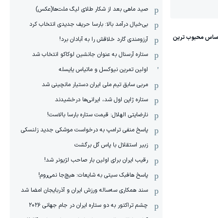
صید ماهی بعد از شکار طلای لیگ ملت‌ها(عکس)
بی‌خیال درآمد بالا: بارسا حریف جدیدی انتخاب کرد
آرزومندی گارد خلاقش را به آبادان برد!
ستاره آرسنال به عنوان جانشین لوکاکو انتخاب شد
اولین تمرین نیوکسل و ماتیاس یایسله
مربی سابق تیم ملی ایران دستیار مانچینی شد
ستاره ژاپن اول شد، ایرانی‌ها درخشیدند
نارضایتی الهلال: قیمت ستاره بارسا بالاست!
پاسخ منفی ترامپ به درخواست موشکی جدید زلنسکی
زبیر استقلال با پاس گل برگشت
رقیب ایران برای اولین بار صاحب لژیونر شد!
پاسخ هافبک سیتی به شایعات: هیچ‌جا نمی‌روم!
سند همکاری سه‌ساله‌ ‌ورزش ایران و آذربایجان امضا شد
چشم تراکتور به دو ستاره ایران در جام جهانی ۲۰۲۶