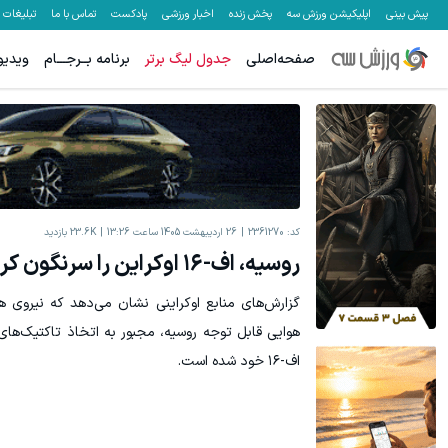
پیش بینی
اپلیکیشن ورزش سه
پخش زنده
اخبار ورزشی
پادکست
تماس با ما
تبلیغات
صفحه‌اصلی
جدول لیگ برتر
برنامه بــرجـــام
ویدیو
کد:
2361270
26 اردیبهشت 1405 ساعت 13:26
23.6K
بازدید
روسیه، اف-۱۶ اوکراین را سرنگون کرد
گزارش‌های منابع اوکراینی نشان می‌دهد که نیروی ه
هوایی قابل توجه روسیه، مجبور به اتخاذ تاکتیک‌های
اف-۱۶ خود شده است.