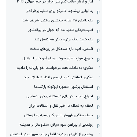
آمار و ارقام جالب تیم ملی ایران در جام جهانی 2026
رد اولین پیشنهاد اتلتیکو برای ستاره پرطرفدار
یک بازیکن ۳۸ ساله جانشین مرتضی شریفی شد!
آسیب‌دیدگی شدید مدافع جوان در پیکانشهر
یک خرید لیگ برتری دیگر هم کنسل شد
آکادمی، امید تازه استقلال در روزهای سخت
خروج هواپیماهای سوخت‌رسان آمریکا از اسرائیل
تفکری: به دادگاه cas درخواست لغو پلی‌اف را دادیم
تفکری: اتفاقاتی که برای مس افتاد ناعادلانه بود
استقبال پرشور: اسطوره اروگوئه بازگشت!
اخراج عجیب در بازی دوستانه پیکان - نساجی
لحظه به لحظه با اخبار نقل و انتقالات ایران
حمله سنگین قهرمان المپیک روسیه به لهستان
رونمایی از پیراهن سوم میلان: متفاوت‌تر از همیشه!
رونمایی از کاپیتان جدید؛ اقدام جالب سهراب در استقلال