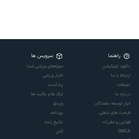
راهنما
سرویس ها
دانلود اپلیکیشن
سوژه‌های ورزشی شما
ارتباط با ما
اخبار ورزشی
تبلیغات
پادکست
درباره ما
لیگ ها و رقابت ها
ابزار توسعه دهندگان
ویدئو
فرصت های شغلی
روزنامه
قوانین و مقررات
نتایج زنده
DMCA
آنتن