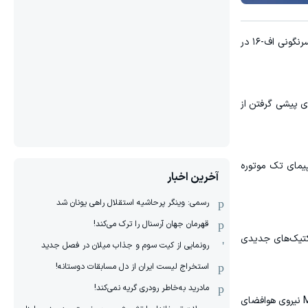
به گزارش ورزش سه به نقل از ایسنا، این یک نقطه عطف در جنگ علیه اوکراین محسوب می‌شود چرا که تا پیش از این کی‌یف درباره سرنگونی اف-۱۶ در
Su شوروی است که به طور خاص برای پیشی گرفتن از
ه و یک هواپیمای تک موتوره
آخرین اخبار
رسمی: وینگر پرحاشیه استقلال راهی یونان شد
قهرمان جهان آرسنال را ترک می‌کند!
اکتیک‌های جدیدی
رونمایی از کیت سوم و جذاب میلان در فصل جدید
استخراج لیست ایران از دل مسابقات دوستانه!
مادرید به‌خاطر رودری گریه نمی‌کند!
یک خلبان F-۱۶ اوکراینی در ژانویه در مورد تغییرات تاکتیک‌های عملیاتی گزارش داد که جنگنده‌های Su-۳۵ و Su-۵۷ و رهگیرهای MiG-۳۱ نیروی هوافضای