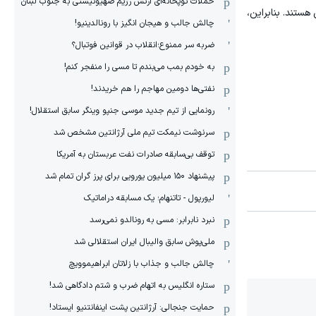
حملات توپخانه‌ای ارتش رژیم صهیونیستی به جنوب لبنان
هستند. بنابراین،
چالش جالب و هیجان انگیز با رونالدینیو!
ضربه سر ممنوع؛انقلاب در قوانین فوتبال؟
به خودم بمب می‌بندم تا مسی را منفجر کنم!
نفتی‌ها دومین مهاجم را هم خریدند!
رونمایی از تیم جدید موسی جنپو وینگر سابق استقلال!
سرنوشت نیمکت تیم ملی آرژانتین مشخص شد
توقف بی‌سابقه صادرات نفت عربستان به آمریکا
پیشنهاد ۱۵۰ میلیون یورویی برای پرز گران تمام شد
لیورپول - تاتنهام؛ یک مسابقه دراماتیک
نبرد نابرابر: مسی به رونالدو نمی‌رسد
ملی‌پوش سابق والیبال ایران استقلالی شد
چالش جالب و جذاب با زلاتان ابراهیموویچ
ستاره انگلیس به اتهام ضرب و شتم دادگاهی شد!
حمایت جنجالی: آرژانتین پشت اینفانتنیو ایستاد!