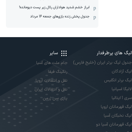
ابراز خشم شدید هواداران رئال زیر پست دیومانده!
جدول پخش زنده بازی‌های جمعه 16 مرداد
لیگ های پرطرفدار
سایر
جدول لیگ برتر ایران (خلیج فارس)
جام ملت های آسیا
لیگ آزادگان
رنکینگ فیفا
لیگ برتر انگلیس
نقل و انتقالات اروپا
لالیگا اسپانیا
نقل و انتقالات ایران
سری آ ایتالیا
پاری سن ژرمن
لیگ قهرمانان اروپا
لیگ نخبگان آسیا
لیگ قهرمانان آسیا دو