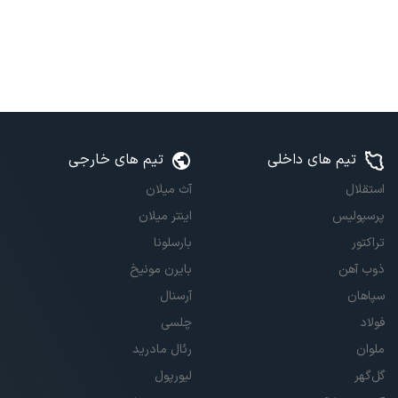
تیم های داخلی
تیم های خارجی
استقلال
آث میلان
پرسپولیس
اینتر میلان
تراکتور
بارسلونا
ذوب آهن
بایرن مونیخ
سپاهان
آرسنال
فولاد
چلسی
ملوان
رئال مادرید
گل‌گهر
لیورپول