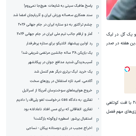
پاسخ هافبک سیتی به شایعات: هیچ‌جا نمی‌روم!
سند همکاری سه‌ساله‌ ‌ورزش ایران و آذربایجان امضا شد
چشم تراکتور به دو ستاره ایران در جام جهانی ۲۰۲۶
آمار و ارقام جالب تیم ملی ایران در جام جهانی 2026
 و یک گل در لیگ
دین هفته در صدر
رد اولین پیشنهاد اتلتیکو برای ستاره پرطرفدار
یک بازیکن ۳۸ ساله جانشین مرتضی شریفی شد!
آسیب‌دیدگی شدید مدافع جوان در پیکانشهر
یک خرید لیگ برتری دیگر هم کنسل شد
آکادمی، امید تازه استقلال در روزهای سخت
خروج هواپیماهای سوخت‌رسان آمریکا از اسرائیل
تفکری: به دادگاه cas درخواست لغو پلی‌اف را دادیم
جدایی هوتر که حامی اصلی حضور او در تیم بود، شوک بزرگی برای این ملی‌پوش اسپانیایی به حساب می‌آمد و او در اواخر سال ۲۰۲۵ با افت کوتاهی
تفکری: اتفاقاتی که برای مس افتاد ناعادلانه بود
وزی‌های مهم فصل
استقبال پرشور: اسطوره اروگوئه بازگشت!
اخراج عجیب در بازی دوستانه پیکان - نساجی