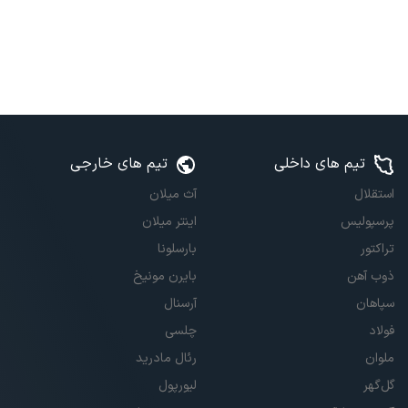
تیم های داخلی
تیم های خارجی
استقلال
آث میلان
پرسپولیس
اینتر میلان
تراکتور
بارسلونا
ذوب آهن
بایرن مونیخ
سپاهان
آرسنال
فولاد
چلسی
ملوان
رئال مادرید
گل‌گهر
لیورپول