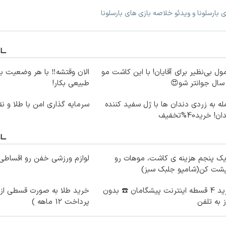
ی بارسلونا و ویدئو خلاصه بازی های بارسلونا
ول بی‌نظیر برای آقایان! با این کاشت مو
الان وقتشه‼️ با هر وضعیت ب
طبیعی بکار!
ه به زردی دندان ها با ژل سفید کننده
سرمایه گذاری امن با طلا و نق
ن! خرید40%تخفیف
یک پنجم هزینه ی کاشت، موهات رو
لوازم ورزشی خفن رو اقساطی 
پشت کن(شامپو جلبک سبز)
خرید 4 قسطه اینترنت پیشگامان ☎️ بدون
خرید طلا به صورت قسطی از د
ز به تلفن
پرداخت 12 ماهه )