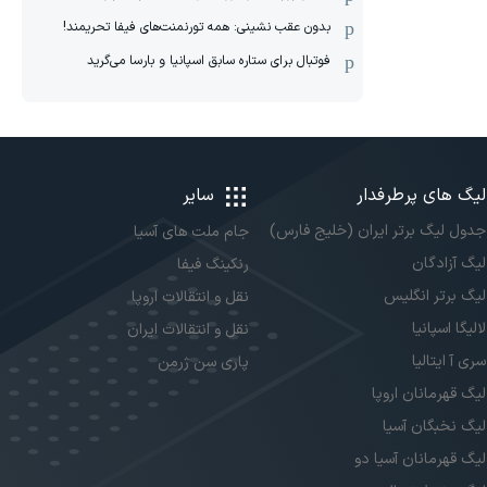
بدون عقب نشینی: همه تورنمنت‌های فیفا تحریمند!
فوتبال برای ستاره سابق اسپانیا و بارسا می‌گرید
لیگ های پرطرفدار
سایر
جدول لیگ برتر ایران (خلیج فارس)
جام ملت های آسیا
لیگ آزادگان
رنکینگ فیفا
لیگ برتر انگلیس
نقل و انتقالات اروپا
لالیگا اسپانیا
نقل و انتقالات ایران
سری آ ایتالیا
پاری سن ژرمن
لیگ قهرمانان اروپا
لیگ نخبگان آسیا
لیگ قهرمانان آسیا دو