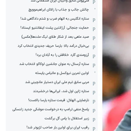
ملی‌پوش سابق والیبال ایران استقلالی شد
چالش جالب و جذاب با زلاتان ابراهیموویچ
ستاره انگلیس به اتهام ضرب و شتم دادگاهی شد!
حمایت جنجالی: آرژانتین پشت اینفانتنیو ایستاد!
صید ماهی بعد از شکار طلای لیگ ملت‌ها(عکس)
بی‌خیال درآمد بالا: بارسا حریف جدیدی انتخاب کرد
آرزومندی گارد خلاقش را به آبادان برد!
ستاره آرسنال به عنوان جانشین لوکاکو انتخاب شد
اولین تمرین نیوکسل و ماتیاس یایسله
مربی سابق تیم ملی ایران دستیار مانچینی شد
ستاره ژاپن اول شد، ایرانی‌ها درخشیدند
نارضایتی الهلال: قیمت ستاره بارسا بالاست!
پاسخ منفی ترامپ به درخواست موشکی جدید زلنسکی
زبیر استقلال با پاس گل برگشت
رقیب ایران برای اولین بار صاحب لژیونر شد!