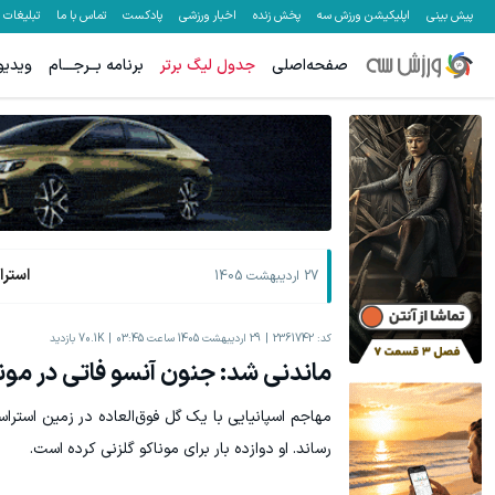
پیش بینی
اپلیکیشن ورزش سه
پخش زنده
اخبار ورزشی
پادکست
تماس با ما
تبلیغات
صفحه‌اصلی
جدول لیگ برتر
برنامه بــرجـــام
ویدیو
استر
27 اردیبهشت 1405
کد:
2361742
29 اردیبهشت 1405 ساعت 03:45
70.1K
بازدید
ماندنی شد: جنون آنسو فاتی در مونا
مهاجم اسپانیایی با یک گل فوق‌العاده در زمین استراس
رساند. او دوازده بار برای موناکو گلزنی کرده است.