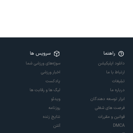
راهنما
سرویس ها
دانلود اپلیکیشن
سوژه‌های ورزشی شما
ارتباط با ما
اخبار ورزشی
تبلیغات
پادکست
درباره ما
لیگ ها و رقابت ها
ابزار توسعه دهندگان
ویدئو
فرصت های شغلی
روزنامه
قوانین و مقررات
نتایج زنده
DMCA
آنتن