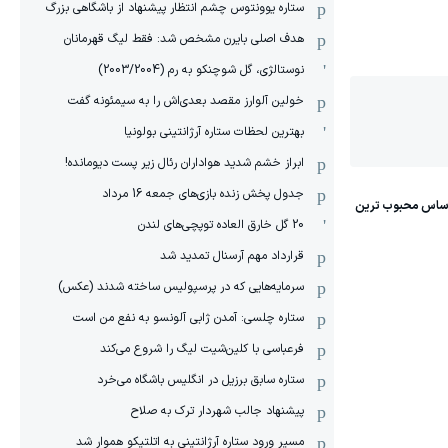
ستاره یوونتوس چشم انتظار پیشنهاد از باشگاهی بزرگ
هدف اصلی بایرن مشخص شد: فقط لیگ قهرمانان
نوستالژی، گل شوچنکو به رم (2003/2004)
خولین آلوارز مقصد بعدی‌اش را به سیمئونه گفت
بهترین لحظات ستاره آرژانتینی بولونیا
ابراز خشم شدید هواداران رئال زیر پست دیومانده!
جدول پخش زنده بازی‌های جمعه 16 مرداد
20 گل خارق العاده توپچی‌های لندن
قرارداد مهم آرسنال تمدید شد
سرمایه‌هایی که در پرسپولیس ساخته شدند (عکس)
ستاره چلسی: آمدن ژابی آلونسو به نفع من است
فرعباسی با کلین‌شیت لیگ را شروع می‌کند
ستاره سابق برزیل در انگلیس باشگاه می‌خرد
پیشنهاد جالب شهردار ترک به صلاح
مسیر ورود ستاره آرژانتینی به اتلتیکو هموار شد