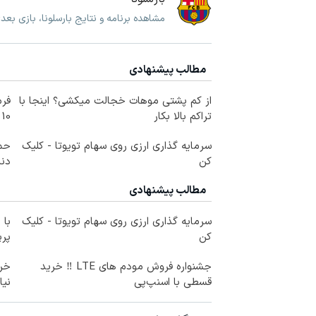
مشاهده برنامه و نتایج بارسلونا، بازی بعد
مطالب پیشنهادی
از کم پشتی موهات خجالت میکشی؟ اینجا با
فرم
تراکم بالا بکار
10 سال جوانتر شو😍
سرمایه گذاری ارزی روی سهام تویوتا - کلیک
حمل
کن
دندا
مطالب پیشنهادی
سرمایه گذاری ارزی روی سهام تویوتا - کلیک
با 
کن
پر
جشنواره فروش مودم های LTE ‼️ خرید
قسطی با اسنپ‌پی
نیا