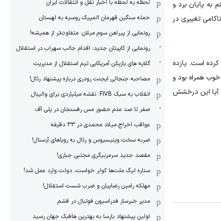
لحظه به لحظه با اخبار نقل و انتقالات ایران
به پایان برد و
حمله سنگین قهرمان المپیک روسیه به لهستان
ناکامی تغییری در
رونمایی از پیراهن سوم میلان: متفاوت‌تر از همیشه!
رونمایی از کاپیتان جدید؛ اقدام جالب سهراب در استقلال
کرده است. یازده
گلایه های بازیکن آمریکایی تیم استقلال از مدیریت
خوب همراه بود و
مصاحبه جنجالی ایجنت رودری درباره پیشنهاد رئال!
ه آیا این درخشش
انقلاب به سبک FIVB: نقشه میلیاردی برای والیبال
صفر تا صد عدم حضور مس رفسنجان در پلی آف
عواقب اخراج میلاد محمدی در 33 دقیقه
ضربه سخت وینیسیوس و رئال به رویاهای آرسنال!
مقصد جدید سرمربیگری مجتبی جباری!
ستاره لیگ ملت‌ها کولر خواست، دولت وارد عمل شد!
مهلکه رامین رضاییان و ضرب شست استقلال!
مدیر خبرساز فدراسیون فوتبال در قشم
اولین پیشنهاد بارسا به بهترین هافبک جهان رسید