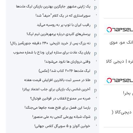
یک ژاپنی مشهور جایگزین بهترین بازیکن لیگ ملت‌ها
سوپراستاری که در یک کلام "حیف" شد!
رقیب ایران با توپ پر به روسیه می‌آید
پرسش‌های کلیدی درباره پرمهره‌ترین تیم لیگ!
انک مو، موی
نه بزرگ پس از خرید تاریخی: ۲۴۰ دقیقه جنون‌آمیز رئال!
پایان یک عادت برای ستاره ایران: وداع با شماره محبوب
ره | دیجی کالا
وقتی دروازبان ها نابود می‌شوند!
لیگ ملت‌ها ٢٠٢۶ کتاب شد! (عکس)
طلا در مسیر ثبت بالاترین افزایش قیمت هفته
آخرین شانس یک بازیکن برای جلب اعتماد پیاتزا
بخر!
ضربه سر ممنوع؛انقلاب در قوانین فوتبال؟
بارسا این فصل برای فتح همه جام‌ها می‌جنگد!
یجی‌کالا (
شوک شبانه پورعلی گنجی به علی منصور!
خولین آلوارز و 5 سوپرگل کلاس جهانی!