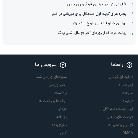
7 ایرانی در بین برترین فرنگی‌کاران جهان
بصره عراق گزینه اول استقلال برای میزبانی در آسیا
بهترین خطوط دفاعی تاریخ لیگ برتر
روایت دردناک از روزهای آخر فوتبال اشلی یانگ
راهنما
سرویس ها
دانلود اپلیکیشن
سوژه‌های ورزشی شما
ارتباط با ما
اخبار ورزشی
تبلیغات
پادکست
درباره ما
لیگ ها و رقابت ها
ابزار توسعه دهندگان
ویدئو
فرصت های شغلی
روزنامه
قوانین و مقررات
نتایج زنده
DMCA
آنتن