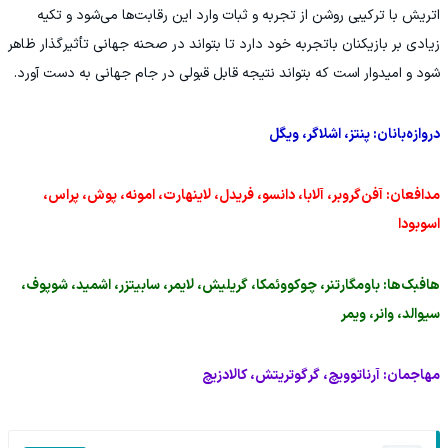
اتریش با ترکیبی روشن از تجربه و ثبات وارد این رقابت‌ها می‌شود و تکیه
زیادی بر بازیکنان باتجربه خود دارد تا بتواند در صحنه جهانی تأثیرگذار ظاهر
شود و امیدوار است که بتواند نتیجه قابل قبولی در جام جهانی به دست آورد.
دروازه‌بانان: پنتز، اشلاگر، ویگل
مدافعان: آفن‌گروبر، آلابا، دانسو، فریدل، لاینهارت، امونه، پوش، پراس،
اسوبودا
هافبک‌ها: باومگارتنر، چوکووئمکا، گریلیش، لایمر، سابیتزر، اشمید، شوپوف،
سیوالد، وانر، ویمر
مهاجمان: آرناتوویچ، گرگوتریتش، کالادزیچ