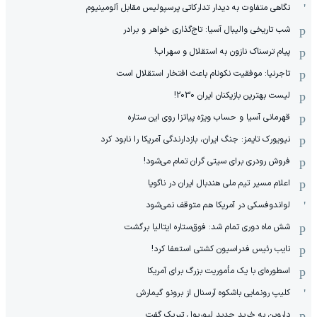
نگاهی متفاوت به دیدار تدارکاتی پرسپولیس مقابل آلومینیوم
شب تاریخی والیبال آسیا: تاج‌گذاری خواهر و برادر
پیام ترسناک نازون به استقلال و سهراب!
تاجرنیا: موفقیت نکونام باعث افتخار استقلال است
لیست بهترین بازیکنان ایران 2030!
قهرمانی آسیا و حساب ویژه پیاتزا روی این ستاره
نیویورک تایمز: جنگ ایران، بازدارندگی آمریکا را نابود کرد
فروش رودری برای سیتی گران تمام می‌شود!
اعلام مسیر تیم ملی هندبال ایران در ناگویا
لواندوفسکی در آمریکا هم متوقف نمی‌شود
شش ماه دوری تمام شد: فوق‌ستاره ایتالیا برگشت
نایب رئیس فدراسیون کشتی استعفا کرد!
اسطوره‌ای با یک مأموریت بزرگ برای آمریکا
کلیپ رونمایی باشکوه آرسنال از برونو گیمارش
داروین به خرید جدید لیورپول تبریک گفت