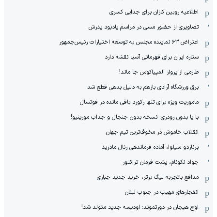
اطلاعیه روبین کازان برای جدایی کسری
تصاویری از حضور مسی در مراسم یادبود پدرش
اعتراض ۶۳ نماینده مجلس به توسعه اختیارات رئیس‌جمهور
ستاره ایران برای قهرمانی آسیا نقشه دارد
طارمی از پرواز المپیاکوس جا ماند!
برق ورزشگاه آزادی بازهم به دلیل بدهی قطع شد
ماموریت ویژه برای تنها رکورد باقی مانده در فوتسال
با یا بدون رودری: نسخه بدون جنجال و جذاب مورینیو!
انقلاب خاموش در مخوف‌‌ترین تیم جهان
برناردو سیلوا، آماده فرماندهی رئال مادرید
جواد نکونام، پشت فرمان تراکتور
مدافع باتجربه لیگ برتر، خرید جدید جباری
انفجارهای مهیب در جنوب لبنان
اوج هیجان در دورتموند: اودیسه جدید متولد شد!