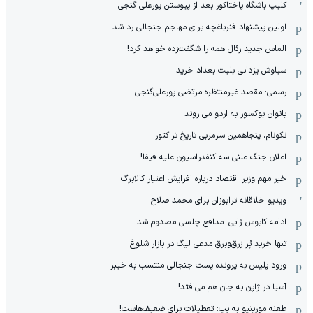
کلیپ باشگاه پاختاکور بعد از پیوستن پورعلی گنجی
اولین پیشنهاد فنرباغچه برای مهاجم جنجالی رد شد
الماس جدید رئال همه را شگفت‌زده خواهد کرد!
سیاوش یزدانی بلیت بغداد خرید
رسمی: مقصد غیرمنتظره مرتضی پورعلی‌گنجی
بانوان بوکسور به اردو می روند
نکونام، پنجاهمین سرمربی تاریخ تراکتور
اعلان جنگ علنی سه کنفدراسیون علیه فیفا!
خبر مهم وزیر اقتصاد درباره افزایش اعتبار کالابرگ
ویدیو خلاقانه ترابوزان برای محمد صلاح
ادامه کابوس ژابی: مدافع چلسی مصدوم شد
تنها خرید پُر زرق‌وبرق مدعی لیگ در بازار شلوغ
ورود پلیس به پرونده پست جنجالی منتسب به خیبر
آسیا در ژاپن به جان هم می‌افتد!
طعنه مورینیو به پپ: تعطیلات برای ضعیف‌هاست!