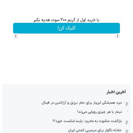
با خرید اول از گریم 200 سوت هدیه بگیر
از آیفون 17 تا پلی استیشن 5 جایزه ببر 🎮😍📱 | بازی کن ، گردونه
کلیک کن!
›
‹
آخرین اخبار
نبرد همیشگی این‌بار برای جام: برزیل و آرژانتین در فینال
نیمار با هر چیزی روپایی می‌زند!
بازگشت عنکبوت به مادرید: بارسا شکست خورد؟!
حادثه ناگوار برای سرمربی کشتی ایران