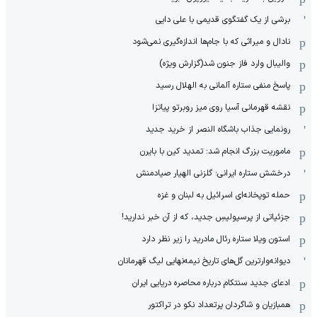
برشی از یک گفتگوی قدیمی با علی دایی
نادال و میراثی که با جام‌ها اندازه‌گیری نمی‌شود
والیبال وارد فاز جنون شد(گزارش ویژه)
پاسخ منفی ستاره آلمانی به الهلال رسید
نقشه قهرمانی آسیا روی میز روبرتو پیاتزا
رونمایی جذاب باشگاه النصر از خرید جدید
ماموریت بزرگ انجام شد: تمدید کین با بایرن
درخشش ستاره ایرانی؛ گلزنی الهیار صیادمنش
حمله توپخانه‌ای اسرائیل به لبنان و غزه
جزئیاتی از پرسپولیسِ جدید، که از آن ‌خبر ندارید!
استون ویلا ستاره رئال مادرید را زیر نظر دارد
دیوانه‌وارترین گل‌های تاریخ نیمه‌نهایی لیگ قهرمانان
ادعای جدید سنتکام درباره محاصره دریایی ایران
همبازیان و شاگردان پرتعداد نکو در تراکتور