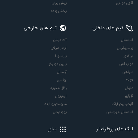
آگهی دولتی
پیش بینی
پخش زنده
تیم های داخلی
تیم های خارجی
استقلال
آث میلان
پرسپولیس
اینتر میلان
تراکتور
بارسلونا
ذوب آهن
بایرن مونیخ
سپاهان
آرسنال
فولاد
چلسی
ملوان
رئال مادرید
گل‌گهر
لیورپول
آلومینیوم اراک
منچستریونایتد
استقلال خوزستان
یوونتوس
لیگ های پرطرفدار
سایر