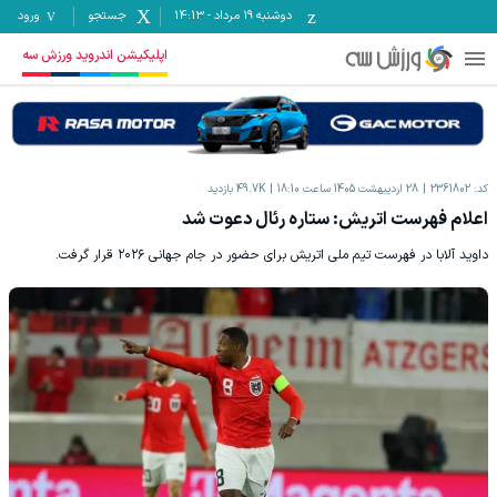
دوشنبه ۱۹ مرداد
-
14:13
جستجو
ورود
اپلیکیشن اندروید ورزش سه
کد:
2361802
28 اردیبهشت 1405 ساعت 18:10
49.7K
بازدید
اعلام فهرست اتریش: ستاره رئال دعوت شد
داوید آلابا در فهرست تیم ملی اتریش برای حضور در جام جهانی ۲۰۲۶ قرار گرفت.