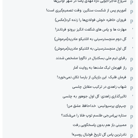
شروع ماجراجویی تازه مهدی پاشا در شهر اولین‌ها
آموریم پس از شکست سنگین: وقت تصمیم‌گیری است!
فروزان خاطره خوش فولادی‌ها را زنده کرد(عکس)
مهارت ها و پاس های شگفت انگیز برونو فرناندز!
گل دوم منچسترسیتی به اتلتیکو مادرید(مرموش)
گل اول منچسترسیتی به اتلتیکو مادرید(مرموش)
رقبای تیم ملی بسکتبال در ناگویا مشخص‌ شدند
راز قهرمان لیگ ملت‌ها به روایت آمار
فرمان فلیک: این بازیکن از بارسا تکان نمی‌خورد!
شهاب زاهدی در ترکیب مقابل چلسی
تاثیرگذاری زاهدی؛ گل اول جوهور به چلسی
چپ‌پای پرسپولیس: خداحافظ عشق من!
ستاره پی‌اس‌جی طلسم توپ طلا را می‌شکند؟
ممبینی باز هم بدون پاسخگویی رفت
نادر‌ترین پاس گل تاریخ فوتبال روسیه!