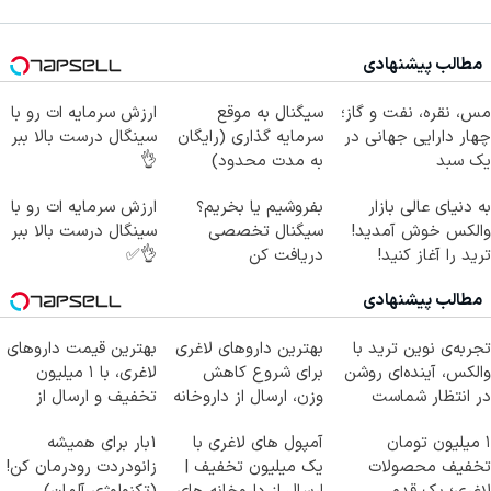
مطالب پیشنهادی
مس، نقره، نفت و گاز؛
سیگنال به موقع
ارزش سرمایه ات رو با
چهار دارایی جهانی در
سرمایه گذاری (رایگان
سینگال درست بالا ببر
یک سبد
به مدت محدود)
👌
به دنیای عالی بازار
بفروشیم یا بخریم؟
ارزش سرمایه ات رو با
والکس خوش آمدید!
سیگنال تخصصی
سینگال درست بالا ببر
ترید را آغاز کنید!
دریافت کن
👌✅
مطالب پیشنهادی
تجربه‌ی نوین ترید با
بهترین داروهای لاغری
بهترین قیمت داروهای
والکس، آینده‌ای روشن
برای شروع کاهش
لاغری، با ۱ میلیون
در انتظار شماست
وزن، ارسال از داروخانه
تخفیف و ارسال از
های نزدیکت!
داروخانه‌
۱ میلیون تومان
آمپول های لاغری با
1بار برای همیشه
تخفیف محصولات
یک میلیون تخفیف |
زانودردت رودرمان کن!