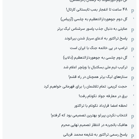
48 ساعت تا انفجار بمب تابستانی کارتال!
گل دوم جوهوردارالتعظیم به چلسی (آریباس)
عنایتی به دنبال جذب پاسور سرشناس لیگ برتر
پاسخ تراکتور به ادعای سرباز شدن بیرانوند
ترامپ در پی خاتمه جنگ با ایران است
گل دوم چلسی به جوهوردارالتعظیم (دلاپ)
ترکیب تیم ملی بسکتبال با ویلچر اعلام شد
ستاره‌های لیگ برتر همچنان در راه قشم!
حجت کریمی: تمام تلاشمان را برای قهرمانی خواهیم کرد
برق در معارفه جواد نکونام رفت!
لحظه امضا قرارداد نکونام با تراکتور
انتخاب نکردن پیرلو بهترین تصمیمی بود که گرفتم!
هافبک باتجربه در انتظار تصمیم نهایی محرم
پاسخ رسمی تراکتور به شایعه محمد قربانی