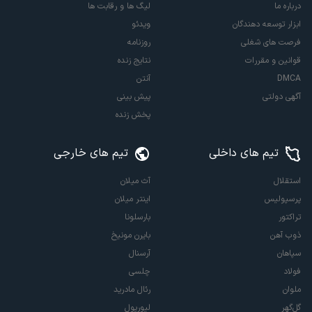
درباره ما
لیگ ها و رقابت ها
ابزار توسعه دهندگان
ویدئو
فرصت های شغلی
روزنامه
قوانین و مقررات
نتایج زنده
DMCA
آنتن
آگهی دولتی
پیش بینی
پخش زنده
تیم های داخلی
تیم های خارجی
استقلال
آث میلان
پرسپولیس
اینتر میلان
تراکتور
بارسلونا
ذوب آهن
بایرن مونیخ
سپاهان
آرسنال
فولاد
چلسی
ملوان
رئال مادرید
گل‌گهر
لیورپول