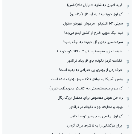
فرید امیری به شایعات پایان داد(عکس)
گل اول دورتموند به آرسنال (ایناسیو)
سیتی 3-1 اتلتیکو | مرموش قهرمان سئول
تیم لیگ دویی خارج از کشور اردو می‌زند!
سیدحسین بدون گل خورده به لیگ رسید!
خلاصه بازی منچسترسیتی 3 - اتلتیکومادرید 1
انگشت قرمز نکونام پای قرارداد تراکتور
حرف زدن از رودری بی‌احترامی به بقیه است!
ونس: آمریکا به توافق تنگه هرمز نزدیک شده است
گل سوم منچسترسیتی به اتلتیکو مادرید(آیت نوری)
راه حل هوش مصنوعی برای معضل بزرگ رئال
ورود و معارفه جواد نکونام در تراکتور
گل اول چلسی به جوهور توسط دلاپ
ایران بازگشایی را به ۵ شرط بزرگ گره زد