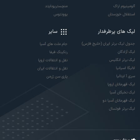
آلومینیوم اراک
منچستریونایتد
استقلال خوزستان
یوونتوس
لیگ های پرطرفدار
سایر
جدول لیگ برتر ایران (خلیج فارس)
جام ملت های آسیا
لیگ آزادگان
رنکینگ فیفا
لیگ برتر انگلیس
نقل و انتقالات اروپا
لالیگا اسپانیا
نقل و انتقالات ایران
سری آ ایتالیا
پاری سن ژرمن
لیگ قهرمانان اروپا
لیگ نخبگان آسیا
لیگ قهرمانان آسیا دو
لیگ برتر فوتسال