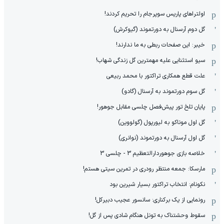
اولتراهای پاریس سوپرجام را تحریم کردند!
گل دوم آرسنال به دورتموند (گیوکرش)
خیبر: این صفحات ربطی به ما ندارند!
سیو استثنایی علیه مهمترین گل زندگی شهاب!
علت قطع همکاری تراکتور با محمد ربیعی
گل سوم دورتموند به آرسنال (گادو)
پایان تلخ تور پیش‌فصل چلسی مقابل جوهور!
گل اول موناکو به لیورپول (گولووین)
گل اول آرسنال به دورتموند (نوانری)
خلاصه بازی جوهوردارالتعظیم 3 - چلسی 3
مارسکا: جمعه منتظر رودری در تمرین سیتی هستم!
نکونام: انتخاب تراکتور بسیار شیرین بود
رونمایی از یک برکناری: سانسور عجیب دبیرکل!
سقوط وحشتناک به تونل هنگام شادی پس از گل!