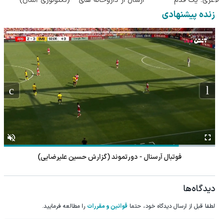
لاغری؛ یک قدم
ارسال از داروخانه های
(تکنولوژی آلمان)
نزدیک‌تر به شروع
معتبر
◂پرسشنامه▸
زنده پیشنهادی
کاهش وزن
فوتبال آرسنال - دورتموند (گزارش حسین علیرضایی)
دیدگاه‌ها
لطفا قبل از ارسال دیدگاه خود، حتما
قوانین و مقررات
را مطالعه فرمایید.