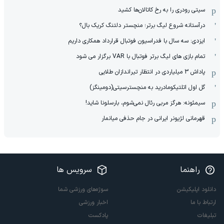
سیتی رودری را به رخ کاتالان‌ها کشید
درآستانه شروع لیگ برتر؛ منچستر دلتنگ کریک بال؟
ایزدی: سه سال با فدراسیون فوتبال قرارداد همکاری داریم
تمام بازی های لیگ برتر فوتبال با VAR برگزار می شود
پاداش 3 میلیاردی در انتظار تیراندازان طلایی
گل اول اتلتیکومادرید به منچسترسیتی(دومینگز)
سیمئونه: هرگز مربی رئال نمی‌شوم، بارسلونا شاید!
قهرمانی لژیونر ایرانی در جام حذفی میانمار
راهنما
سرویس ها
دانلود اپلیکیشن
سوژه‌های ورزشی شما
ارتباط با ما
اخبار ورزشی
تبلیغات
پادکست