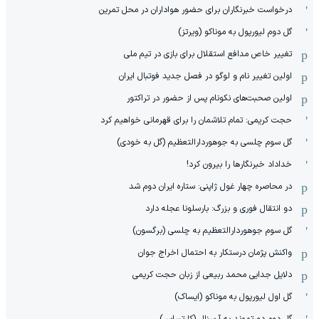
درخواست خبرنگاران برای حضور هواداران در محل تمرین
گل دوم لیورپول به موناکو (ویرتز)
تغییر خاص مدافع استقلال برای بازی در تیم ملی
اولین تغییر نام و لوگو در فصل جدید فوتبال ایران
اولین صحبت‌های نکونام پس از حضور در تراکتور
حجت کریمی: تمام تلاشمان را برای قهرمانی خواهیم کرد
گل سوم چلسی به جوهوردارالتعظیم (گل به خودی)
خداداد خبرنگارها را بیرون کرد!
در محاصره چهار غول ژاپنی: ستاره ایران دوم شد
دو انتقال فوری و بزرگ: بارسلونا عجله دارد
گل سوم جوهوردارالتعظیم به چلسی (برگسون)
واکنش پژمان درستکار به احتمال اخراج جوان
دلایل جدایی محمد ربیعی از زبان حجت کریمی
گل اول لیورپول به موناکو (ایساک)
گل دوم دورتموند به آرسنال (کارتساس)