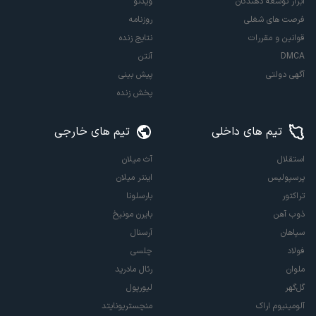
ابزار توسعه دهندگان
ویدئو
فرصت های شغلی
روزنامه
قوانین و مقررات
نتایج زنده
DMCA
آنتن
آگهی دولتی
پیش بینی
پخش زنده
تیم های داخلی
تیم های خارجی
استقلال
آث میلان
پرسپولیس
اینتر میلان
تراکتور
بارسلونا
ذوب آهن
بایرن مونیخ
سپاهان
آرسنال
فولاد
چلسی
ملوان
رئال مادرید
گل‌گهر
لیورپول
آلومینیوم اراک
منچستریونایتد