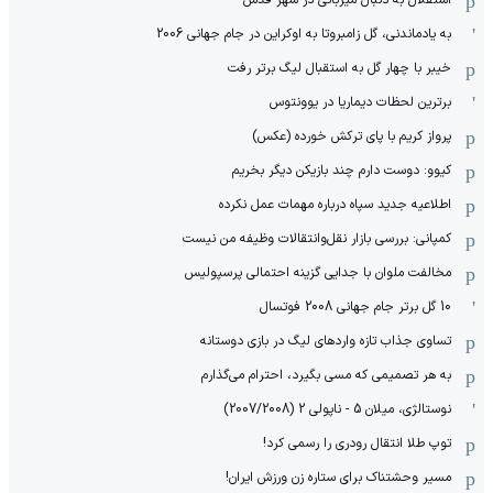
به یادماندنی، گل زامبروتا به اوکراین در جام جهانی 2006
خیبر با چهار گل به استقبال لیگ برتر رفت
برترین لحظات دیماریا در یوونتوس
پرواز کریم با پای ترکش خورده (عکس)
کیوو: دوست دارم چند بازیکن دیگر بخریم
اطلاعیه جدید سپاه درباره مهمات عمل نکرده
کمپانی: بررسی بازار نقل‌وانتقالات وظیفه من نیست
مخالفت ملوان با جدایی گزینه احتمالی پرسپولیس
10 گل برتر جام جهانی 2008 فوتسال
تساوی جذاب تازه واردهای لیگ در بازی دوستانه
به هر تصمیمی که مسی بگیرد، احترام می‌گذارم
نوستالژی، میلان 5 - ناپولی 2 (2007/2008)
توپ طلا انتقال رودری را رسمی کرد!
مسیر وحشتناک برای ستاره زن ورزش ایران!