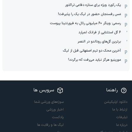
یک رکورد ویژه برای ستاره دفاعی تراکتور
مس رفسنجان حضور در لیگ یک را پذیرفت!
رسمی: وینگر 60 میلیونی رئال به فیورنتینا پیوست
6 گل استثنایی از فرانک لمپارد
برترین گل‌های رونالدو در النصر
آخرین محک دو تیم اصفهانی قبل از لیگ
مورینیو هرگز نباید می‌رفت که برگردد!
راهنما
سرویس ها
دانلود اپلیکیشن
سوژه‌های ورزشی شما
ارتباط با ما
اخبار ورزشی
تبلیغات
پادکست
درباره ما
لیگ ها و رقابت ها