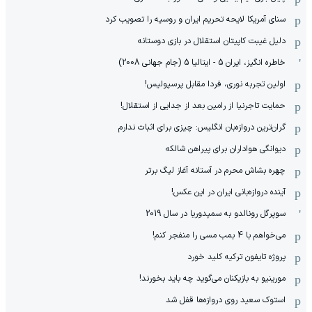
سنای آمریکا لایحه تحریم ایران و روسیه را تصویب کرد
دلیل غیبت کاپیتان استقلال در بازی دوستانه
خاطره انگیز، ایران 5 - ایتالیا 5 (جام جهانی 2008)
اولین تجربه نوری، فردا مقابل پرسپولیس!
حمایت تاجرنیا از رامین بعد از جدایی از استقلال!
گران‌ترین دروازه‌بان انگلیس: چیزی برای اثبات ندارم
دیوانگی هواداران برای پیراهن شالکه
چهره بشاش محرم در آستانه آغاز لیگ برتر
آینده دروازه‌بانی ایران در این عکس!
سوپرگل رونالدو به سمپدوریا در سال 2019
می‌خواهم با 4 بمب مسی را منفجر کنم!
پروژه تایفون ترکیه کلید خورد
مورینیو به بازیکنان می‌گوید چه باید بخورند!
استوک سعید روی دروازه‌ها قفل شد