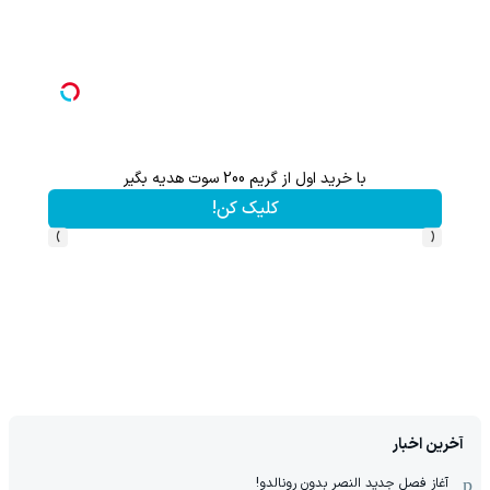
با خرید اول از گریم 200 سوت هدیه بگیر
از آیفون 17 تا پلی استیشن 5 جایزه ببر 🎮😍📱 | بازی کن ، گردونه بچ
کلیک کن!
›
‹
آخرین اخبار
آغاز فصل جدید النصر بدون رونالدو!