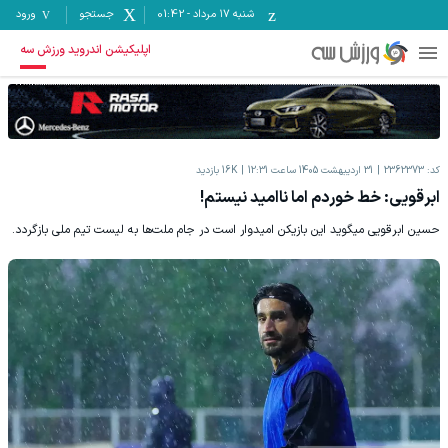
شنبه ۱۷ مرداد
-
01:42
جستجو
ورود
اپلیکیشن اندروید ورزش سه
کد:
2362373
31 اردیبهشت 1405 ساعت 12:31
16K
بازدید
ابرقویی: خط خوردم اما ناامید نیستم!
حسین ابرقویی میگوید این بازیکن امیدوار است در جام ملت‌ها به لیست تیم ملی بازگردد.