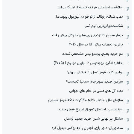
جانشین احتمالی فرانک کسیه از لالیگا می‌آید
بمب شبانه: رونالد آرائوخو به لیورپول پیوست!
شکست‌ناپذیرترین تیم آسیا
نیمار سه بار تا نزدیکی پیوستن به رئال پیش رفت
برترین لحظات موتو GP در سال 2026
دو خرید بعدی پرسپولیس مشخص شدند
خاطره انگیز، یوونتوس 2 - بایرن مونیخ 1 (2005)
اولین کارت قرمز نسل زد فوتبال جهان!
میزبان جدید سوپرجام اسپانیا کجاست؟
تمام گل های مسی در جام های جهانی
سازمان ملل: منتظر نتایج مذاکرات تنگه هرمز هستیم
اختصاصی: احتمال تعویق شروع فصل جدید
مشکل در نهایی شدن خرید جدید آرسنال
منصوریان: داور بازی فوتبال را به بوکس تبدیل کرد