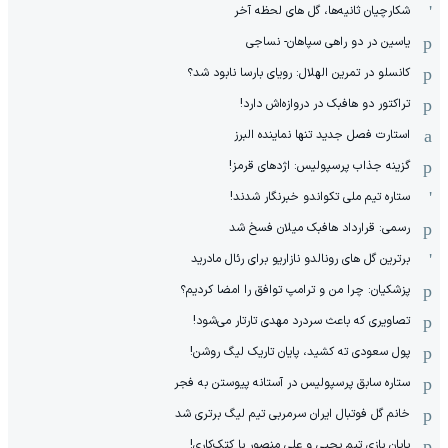
شکارچیان ثانیه‌ها، گل های لحظه آخر
یاسین در دو راهی سپاهان- نساجی
کانسلو در تمرین الهلال: رویای بارسا نابود شد؟
تراکتور دو هافبک در دروازه‌اش دارد!
استارت فصل جدید تنها نماینده البرز
گزینه جذاب پرسپولیس: اژدهای قرمز!
ستاره تیم ملی تکواندو خبرنگار شدند!
رسمی: قرارداد هافبک میلان فسخ شد
برترین گل های رونالدو نازاریو برای رئال مادرید
پزشکیان: چرا من و ترامپ توافق را امضا کردیم؟
تصاویری که باعث سردرد مهدی تارتار می‌شود!
پول سعودی ته کشید، پایان تاریک لیگ روشن!
ستاره سابق پرسپولیس در آستانه پیوستن به فجر
خانم گل فوتبال ایران سرمربی تیم لیگ برتری شد
پایان بازی تیم یحیی و علی منصور با کتک‌کاری!