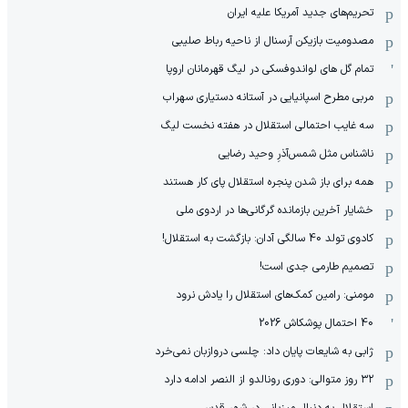
تحریم‌های جدید آمریکا علیه ایران
مصدومیت بازیکن آرسنال از ناحیه رباط صلیبی
تمام گل های لواندوفسکی در لیگ قهرمانان اروپا
مربی مطرح اسپانیایی در آستانه دستیاری سهراب
سه غایب احتمالی استقلال در هفته نخست لیگ
ناشناس مثل شمس‌آذرِ وحید رضایی
همه برای باز شدن پنجره استقلال پای کار هستند
خشایار آخرین بازمانده گرگانی‌ها در اردوی ملی
کادوی تولد 40 سالگی آدان: بازگشت به استقلال!
تصمیم طارمی جدی است!
مومنی: رامین کمک‌های استقلال را یادش نرود
40 احتمال پوشکاش 2026
ژابی به شایعات پایان داد: چلسی دروازبان نمی‌خرد
۳۲ روز متوالی: دوری رونالدو از النصر ادامه دارد
استقلال به دنبال میزبانی در شهر قدس