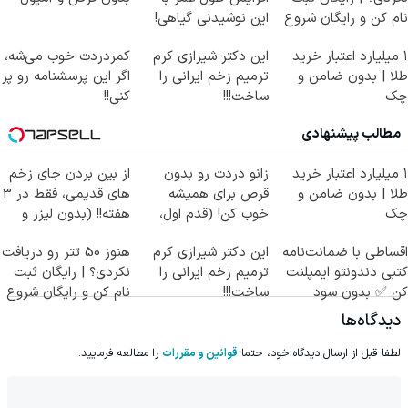
نام کن و رایگان شروع
این نوشیدنی گیاهی!
کن!
کلیک جهت خرید
۱ میلیارد اعتبار خرید
این دکتر شیرازی کرم
کمردردت خوب می‌شه،
طلا | بدون ضامن و
ترمیم زخم ایرانی را
اگر این پرسشنامه رو پر
چک
ساخت!!!
کنی!!
مطالب پیشنهادی
۱ میلیارد اعتبار خرید
زانو دردت رو بدون
از بین بردن جای زخم
طلا | بدون ضامن و
قرص برای همیشه
های قدیمی، فقط در 3
چک
خوب کن! (قدم اول،
هفته!! (بدون لیزر و
پرسش‌نامه)
جراحی)
اقساطی با ضمانت‌نامه
این دکتر شیرازی کرم
هنوز 50 تتر رو دریافت
کتبی دندونتو ایمپلنت
ترمیم زخم ایرانی را
نکردی؟ | رایگان ثبت
کن ✅ بدون سود
ساخت!!!
نام کن و رایگان شروع
کن!
دیدگاه‌ها
لطفا قبل از ارسال دیدگاه خود، حتما
قوانین و مقررات
را مطالعه فرمایید.