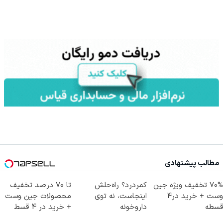
مطالب پیشنهادی
70% تخفیف ویژه جین
کمردرد؟ راه‌حلش
تا 70 درصد تخفیف
وست + خرید در4
اینجاست، نه توی
محصولات جین وست
قسطه
داروخونه
+ خرید در 4 قسط