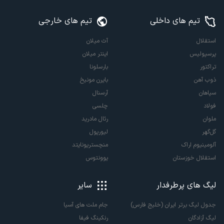
تیم های داخلی
تیم های خارجی
استقلال
آث میلان
پرسپولیس
اینتر میلان
تراکتور
بارسلونا
ذوب آهن
بایرن مونیخ
سپاهان
آرسنال
فولاد
چلسی
ملوان
رئال مادرید
گل‌گهر
لیورپول
آلومینیوم اراک
منچستریونایتد
استقلال خوزستان
یوونتوس
لیگ های پرطرفدار
سایر
جدول لیگ برتر ایران (خلیج فارس)
جام ملت های آسیا
لیگ آزادگان
رنکینگ فیفا