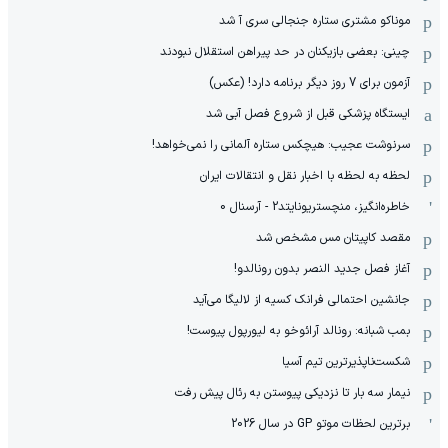
موناکو مشتری ستاره جنجالی سری آ شد
چینی: بعضی بازیکنان در حد پیراهن استقلال نبودند
آزمون برای 7 روز دیگر برنامه دارد! (عکس)
ایستگاه پزشکی قبل از شروع فصل آبی شد
سرنوشت عجیب: هیچکس ستاره آلمانی را نمی‌خواهد!
لحظه به لحظه با اخبار نقل و انتقالات ایران
خاطره‌انگیز، منچستریونایتد2 - آرسنال 0
مقصد کاپیتان مس مشخص شد
آغاز فصل جدید النصر بدون رونالدو!
جانشین احتمالی فرانک کسیه از لالیگا می‌آید
بمب شبانه: رونالد آرائوخو به لیورپول پیوست!
شکست‌ناپذیرترین تیم آسیا
نیمار سه بار تا نزدیکی پیوستن به رئال پیش رفت
برترین لحظات موتو GP در سال 2026