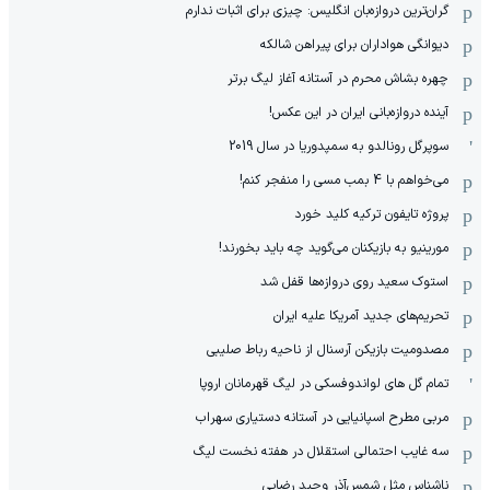
گران‌ترین دروازه‌بان انگلیس: چیزی برای اثبات ندارم
دیوانگی هواداران برای پیراهن شالکه
چهره بشاش محرم در آستانه آغاز لیگ برتر
آینده دروازه‌بانی ایران در این عکس!
سوپرگل رونالدو به سمپدوریا در سال 2019
می‌خواهم با 4 بمب مسی را منفجر کنم!
پروژه تایفون ترکیه کلید خورد
مورینیو به بازیکنان می‌گوید چه باید بخورند!
استوک سعید روی دروازه‌ها قفل شد
تحریم‌های جدید آمریکا علیه ایران
مصدومیت بازیکن آرسنال از ناحیه رباط صلیبی
تمام گل های لواندوفسکی در لیگ قهرمانان اروپا
مربی مطرح اسپانیایی در آستانه دستیاری سهراب
سه غایب احتمالی استقلال در هفته نخست لیگ
ناشناس مثل شمس‌آذرِ وحید رضایی