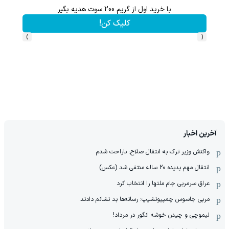
با خرید اول از گریم 200 سوت هدیه بگیر
تا 70 درصد تخفیف محصولات جین وست + خرید در 4 قسط
کلیک کن!
›
‹
آخرین اخبار
واکنش وزیر ترک به انتقال صلاح: ناراحت شدم
انتقال مهم پدیده 20 ساله منتفی شد (عکس)
عراق سرمربی جام ملتها را انتخاب کرد
مربی جاسوس چمپیونشیپ: رسانه‌ها بد نشانم دادند
لیموچی و چیدن خوشه انگور در مرداد!