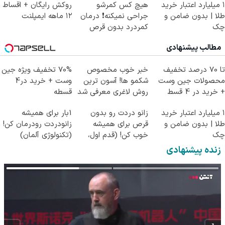
۱ میلیارد اعتبار خرید
هیچ کس کمرشو
روکش رایگان + اقساط
طلا | بدون ضامن و
جراحی نمیکنه❗ درمان
۱۲ ماهه ایمپلنت
چک
کمردرد بدون قرص
(پرسشنامه)
مطالب پیشنهادی
تا 70 درصد تخفیف
خبر خوب مخصوص
70% تخفیف ویژه جین
محصولات جین وست
شکمو ها! آسون ترین
وست + خرید در4
+ خرید در 4 قسط
روش لاغری معرفی شد
قسطه
۱ میلیارد اعتبار خرید
زانو دردت رو بدون
1بار برای همیشه
طلا | بدون ضامن و
قرص برای همیشه
زانودردت رودرمان کن!
چک
خوب کن! (قدم اول،
(تکنولوژی آلمان)
پرسش‌نامه)
◂پرسشنامه▸
زنده پیشنهادی