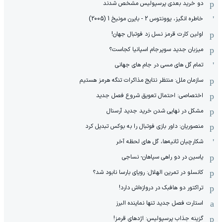
دو خرید بعدی پرسپولیس مشخص شدند
خاطره انگیز، یوونتوس 2 - بایرن مونیخ 1 (2005)
اولین کارت قرمز نسل زد فوتبال جهان!
میزبان جدید سوپرجام اسپانیا کجاست؟
تمام گل های مسی در جام های جهانی
سازمان ملل: منتظر نتایج مذاکرات تنگه هرمز هستیم
اختصاصی: احتمال تعویق شروع فصل جدید
مشکل در نهایی شدن خرید جدید آرسنال
منصوریان: داور بازی فوتبال را به بوکس تبدیل کرد
شکارچیان ثانیه‌ها، گل های لحظه آخر
یاسین در دو راهی سپاهان- نساجی
کانسلو در تمرین الهلال: رویای بارسا نابود شد؟
تراکتور دو هافبک در دروازه‌اش دارد!
استارت فصل جدید تنها نماینده البرز
گزینه جذاب پرسپولیس: اژدهای قرمز!