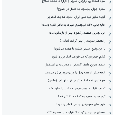
سود استثنایی ترابزون اسپور از قرارداد محمد صلاح
ستاره جوان بارسلونا به دنبال در خروج!
گزینه سابق تیم ملی ایران، نامزد هدایت الجزایر!
جابه‌جایی ۸۳۰ کیلومتری غیرت به‌خاطر کانیه وست!
این بهترین مقصد رشفورد پس از بارسلوناست
زاده‌عطار بازوبند را پس گرفت (عکس)
با این وضع، سیتی ششم یا هفتم می‌شود!
قشم جزیره‌ای که می‌خواهد لیگ برتری شود
انتقاد صریح واعظ آشتیانی از مدیریت در استقلال
آنچه بیش از همه رئال را درباره رودری آزار می‌دهد
جوانترین تیم لیگ برتر در غرب تهران ! (عکس)
تمدید قرارداد وینیسیوس به ضرر بارسلونا شد
تیم جدید جنپو به کمک استقلال آمد؟
خریدهای جنون‌آمیز چلسی تمامی ندارد!
امضای مرا جعل کردند تا قرارداد را منسوخ کنند