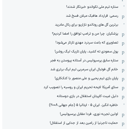
ستاره تیم ملی تکواندو خبرنگار شدند!
رسمی: قرارداد هافبک میلان فسخ شد
برترین گل های رونالدو نازاریو برای رئال مادرید
پزشکیان: چرا من و ترامپ توافق را امضا کردیم؟
تصاویری که باعث سردرد مهدی تارتار می‌شود!
پول سعودی ته کشید، پایان تاریک لیگ روشن!
ستاره سابق پرسپولیس در آستانه پیوستن به فجر
خانم گل فوتبال ایران سرمربی تیم لیگ برتری شد
پایان بازی تیم یحیی و علی منصور با کتک‌کاری!
سنای آمریکا لایحه تحریم ایران و روسیه را تصویب کرد
دلیل غیبت کاپیتان استقلال در بازی دوستانه
خاطره انگیز، ایران 5 - ایتالیا 5 (جام جهانی 2008)
اولین تجربه نوری، فردا مقابل پرسپولیس!
حمایت تاجرنیا از رامین بعد از جدایی از استقلال!