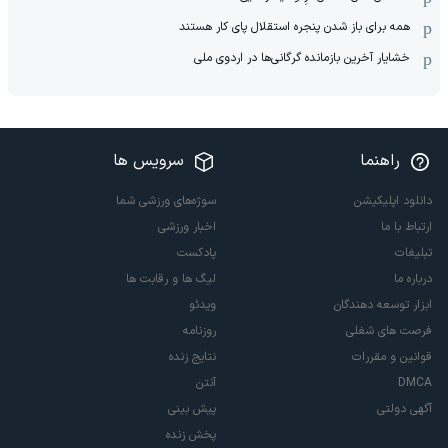
همه برای باز شدن پنجره استقلال پای کار هستند
خشایار آخرین بازمانده گرگانی‌ها در اردوی ملی
راهنما
سرویس ها
دانلود اپلیکیشن
سوژه‌های ورزشی شما
ارتباط با ما
اخبار ورزشی
تبلیغات
پادکست
درباره ما
لیگ ها و رقابت ها
ابزار توسعه دهندگان
ویدئو
فرصت های شغلی
روزنامه
قوانین و مقررات
نتایج زنده
DMCA
آنتن
آگهی دولتی
پیش بینی
پخش زنده