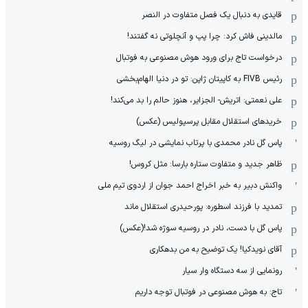
قایدی به دنبال یک فصل متفاوت در النصر
مالدینی فاش کرد: چرا پپ و آنچلوتی نه گفتند!
درخواست تاج برای ورود هوش مصنوعی به فوتبال
رئیس FIVB به کاپیتان ژاپن: تو در دنیا الهام‌بخشی
علی نعمتی: اتریش- الجزایر، هنوز حالم را بد می‌کند!
خریدهای استقلال مقابل پرسپولیس (عکس)
پاس گل نادر محمدی با پرتاب نمایشی در لیگ روسیه
ظاهر جدید و متفاوت ستاره بارسا: مثل کروس!
واکنش دبیر به خبر اخراج احمد جوان از اردوی تیم ملی
تمدید با فرزند اسطوره: پورحیدری استقلال ماند
پاس گل با دست، نادر در روسیه سوژه شد!(عکس)
آقای نویدکیا! یک توضیح به من بدهکاری
رونمایی از سه دستگاه وار سیار
تاج: به هوش مصنوعی در فوتبال توجه داریم