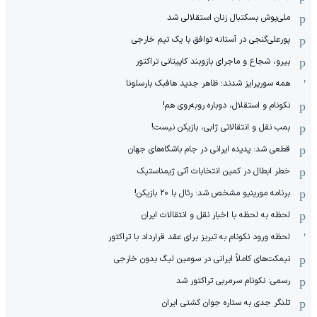
ملی‌پوش بسکتبال زنان استقلالی شد
پورعلی‌گنجی در آستانه توافق با یک تیم خارجی
بیرو، شجاع و ماجرای بازوبند کاپیتانی تراکتور
همه سورپرایز شدند؛ ظاهر جدید هافبک بارسلونا
نکونام و استقلال، دوباره روبه‌روی هم!
بمب نقل و انتقالاتی ژابی، بازیکن نیست!
قطعی شد: پدیده ایرانی در جام باشگاه‌های جهان
خطر ابطال در کمین انتخابات آتی ژیمناستیک
برنامه مورینیو مشخص شد: رئال با ۲۰ بازیکن!
لحظه به لحظه با اخبار نقل و انتقالات ایران
لحظه ورود نکونام به تبریز برای عقد قرارداد با تراکتور
نیمکت‌های کاملاً ایرانی در سومین لیگ بدون خارجی
رسمی: نکونام سرمربی تراکتور شد
تلنگر جدی به ستاره جوان کشتی ایران