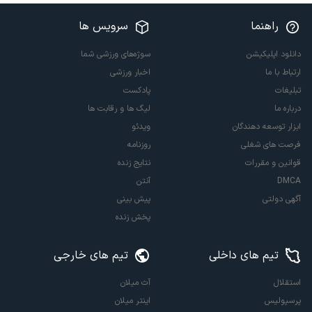
راهنما
سرویس ها
دانلود اپلیکیشن
سوژه‌های ورزشی شما
ارتباط با ما
اخبار ورزشی
تبلیغات
پادکست
درباره ما
لیگ ها و رقابت ها
ابزار توسعه دهندگان
ویدئو
فرصت های شغلی
روزنامه
قوانین و مقررات
نتایج زنده
DMCA
آنتن
آگهی دولتی
پیش بینی
پخش زنده
تیم های داخلی
تیم های خارجی
استقلال
آث میلان
پرسپولیس
اینتر میلان