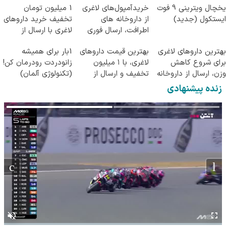
یخچال ویترینی 9 فوت
خریدآمپول‌های لاغری
1 میلیون تومان
ایستکول (جدید)
از داروخانه های
تخفیف خرید داروهای
اطرافت، ارسال فوری
لاغری با ارسال از
همراه با پک یخ!
داروخانه و پک یخ!
بهترین داروهای لاغری
بهترین قیمت داروهای
1بار برای همیشه
برای شروع کاهش
لاغری، با ۱ میلیون
زانودردت رودرمان کن!
وزن، ارسال از داروخانه
تخفیف و ارسال از
(تکنولوژی آلمان)
های نزدیکت!
داروخانه‌
◂پرسشنامه▸
زنده پیشنهادی