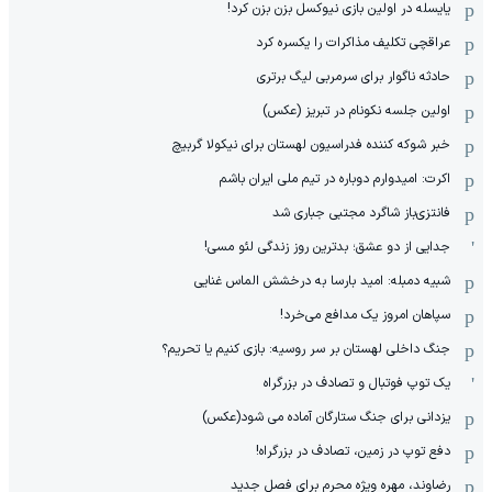
یایسله در اولین بازی نیوکسل بزن بزن کرد!
عراقچی تکلیف مذاکرات را یکسره کرد
حادثه ناگوار برای سرمربی لیگ برتری
اولین جلسه نکونام در تبریز (عکس)
خبر شوکه کننده فدراسیون لهستان برای نیکولا گربیچ
اکرت: امیدوارم دوباره در تیم ملی ایران باشم
فانتزی‌باز شاگرد مجتبی جباری شد
جدایی از دو عشق؛ بدترین روز زندگی لئو مسی!
شبیه دمبله: امید بارسا به درخشش الماس غنایی
سپاهان امروز یک مدافع می‌خرد!
جنگ داخلی لهستان بر سر روسیه: بازی کنیم یا تحریم؟
یک توپ فوتبال و تصادف در بزرگراه
یزدانی برای جنگ ستارگان آماده می شود(عکس)
دفع توپ در زمین، تصادف در بزرگراه!
رضاوند، مهره ویژه محرم برای فصل جدید