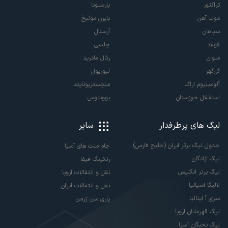
تراکتور
بارسلونا
ذوب آهن
بایرن مونیخ
سپاهان
آرسنال
فولاد
چلسی
ملوان
رئال مادرید
گل‌گهر
لیورپول
آلومینیوم اراک
منچستریونایتد
استقلال خوزستان
یوونتوس
لیگ های پرطرفدار
سایر
جدول لیگ برتر ایران (خلیج فارس)
جام ملت های آسیا
لیگ آزادگان
رنکینگ فیفا
لیگ برتر انگلیس
نقل و انتقالات اروپا
لالیگا اسپانیا
نقل و انتقالات ایران
سری آ ایتالیا
پاری سن ژرمن
لیگ قهرمانان اروپا
لیگ نخبگان آسیا