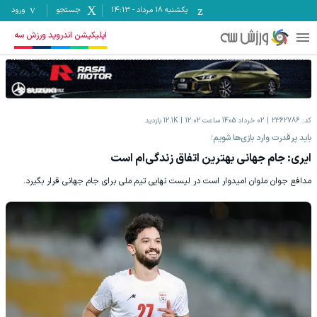
یکشنبه ۱۸ مرداد
-
14:13
جستجو
ورود
اپلیکیشن اندروید ورزش سه
کد:
2362786
02 خرداد 1405 ساعت 12:02
12.1K
بازدید
باید پرقدرت وارد بازی‌ها شویم؛
ایری: جام جهانی بهترین اتفاق زندگی‌ام است
مدافع جوان ملوان امیدوار است در لیست نهایی تیم ملی برای جام جهانی قرار بگیرد.