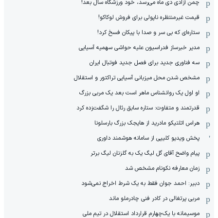
چمن آزادی دی ماه می‌رسد، خود ورزشگاه سال بعد!
قیمت غیرمنتظره ناپولی برای فروش لوکاکو!
ستاره‌ای که بی سر و صدا با پیکان فسخ کرد!
مدیر خبرساز فدراسیون علیه حواشی سهمیه آسیایی
سه فناوری جدید برای فصل جدید فوتبال ایران
مشخص شدن محل میزبانی آسیایی تراکتور و استقلال
او اول یک روانشناس ماهر است بعد یک مربی بزرگ
قدرتمند و متفاوت: ستاره سابق رئال را شگفت‌زده کرد
هراس اتلتیکو مادرید از هایجک بزرگ بارسلونا
پخش ویدیو کلیپی از سامانه هوشمند داوری
پیام واضح آقای گل لیگ یک به گلزنان لیگ برتر
زمان معارفه نکونام مشخص شد
دبیر: احمد جوان فقط به یک شرط اخراج نمی‌شود
مربی پرتغالی در کادر فنی چادرملو ماند
موسیمانه با یک‌چهارم قرارداد استقلال در تیم ملی