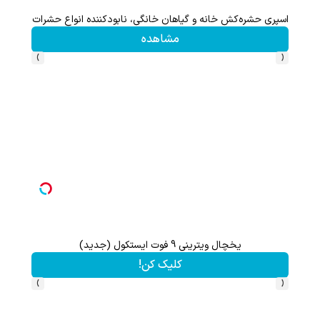
یخچال ویترینی 9 فوت ایستکول (جدید)
اسپری بید
کلیک کن!
›
‹
با دوره جامع لینگانو ، مکالمه انگلیسی رو حرفه ای یاد بگیر
هدیه 200 سوتی با اولین خرید از گرمی،همین حالا ثبت نام کن
کلیک کن!
›
‹