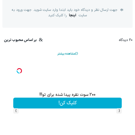
جهت ارسال نظر و دیدگاه خود باید ابتدا وارد سایت شوید. جهت ورود به
سایت
اینجا
را کلیک کنید
20
دیدگاه
بر اساس محبوب ترین
مشاهده بیشتر
تنها در کمتر از 3ماه موهای پرپشت به خود هدیه دهید🌱شامپوجلبک40%تخفیف
تخفیف ویژه!
›
‹