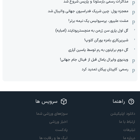
مذاکرات رسمی بارسلونا و پاریس شروع شد
معجزه پول: چین شریک فدراسیون جهانی والیبال شد
مشت علیپور، پرسپولیس یک نیمه برتر!
گل اول پاری سن ژرمن به منچستریونایتد (امبایه)
شیرین‌کاری بامزه یورگن کلوپ!
گل دوم برایتون به رم توسط یاسین آیاری
ویدیوی وایرال یامال قبل از فینال جام جهانی!
رسمی: کاپیتان پیکان تمدید کرد
راهنما
سرویس ها
دانلود اپلیکیشن
سوژه‌های ورزشی شما
ارتباط با ما
اخبار ورزشی
تبلیغات
پادکست
درباره ما
لیگ ها و رقابت ها