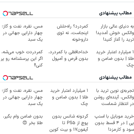
مطالب پیشنهادی
به دنیای عالی بازار
کمردرد؟ راه‌حلش
مس، نقره، نفت و گاز؛
والکس خوش آمدید!
اینجاست، نه توی
چهار دارایی جهانی در
ترید را آغاز کنید!
داروخونه
یک سبد
۱ میلیارد اعتبار خرید
خداحافظی با کمردرد،
کمردردت خوب می‌شه،
طلا | بدون ضامن و
بدون قرص و آمپول
اگر این پرسشنامه رو پر
چک
کنی!!
مطالب پیشنهادی
تجربه‌ی نوین ترید با
۱ میلیارد اعتبار خرید
مس، نقره، نفت و گاز؛
والکس، آینده‌ای روشن
طلا | بدون ضامن و
چهار دارایی جهانی در
در انتظار شماست
چک
یک سبد
خرید موبایل با اسنپ
گردونه شانس بدون
بدون ضامن وام بگیر،
پی | در ۴ قسط بدون
پوچ از PS5 تا
طلا بخر 😍
سود و کارمزد!
آیفون17 و بیت کوین