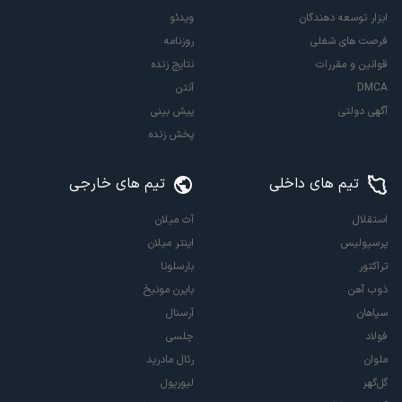
ابزار توسعه دهندگان
ویدئو
فرصت های شغلی
روزنامه
قوانین و مقررات
نتایج زنده
DMCA
آنتن
آگهی دولتی
پیش بینی
پخش زنده
تیم های داخلی
تیم های خارجی
استقلال
آث میلان
پرسپولیس
اینتر میلان
تراکتور
بارسلونا
ذوب آهن
بایرن مونیخ
سپاهان
آرسنال
فولاد
چلسی
ملوان
رئال مادرید
گل‌گهر
لیورپول