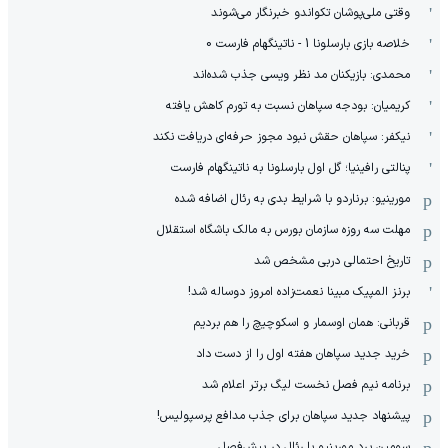
وقتی ملی‌پوشان تکواندو خبرنگار می‌شوند
خلاصه بازی بارسلونا 1 - ناتینگهام فارست 0
محمدی: بازیکنان مد نظر ویسی جذب شده‌اند
کریمیان: بودجه سپاهان نسبت به تورم کاهش یافته
نیکفر: سپاهان حقش نبود مجوز حرفه‌ای دریافت نکند
پنالتی رافینیا؛ گل اول بارسلونا به ناتینگهام فارست
مورینیو: برناردو با شرایط بدی به رئال اضافه شده
مهلت سه روزه سازمان بورس به مالک باشگاه استقلال
تاریخ احتمالی دربی مشخص شد
برنز المپیک مبینا نعمت‌زاده امروز دوساله شد!
قربانی: همان اوسمار و اسکوچیچ را هم بردیم
خرید جدید سپاهان هفته اول را از دست داد
برنامه نیم فصل نخست لیگ برتر اعلام شد
پیشنهاد جدید سپاهان برای جذب مدافع پرسپولیس!
سومین برد مورینیو با رئال در پیش‌فصل