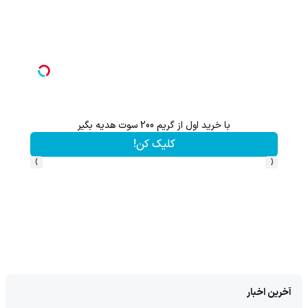
گردونه شانس بدون پوچ از PS5 تا آیفون17 و 1000دلار جایزه 🔥
بچرخونش
›
‹
آخرین اخبار