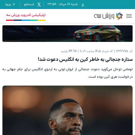
شنبه ۱۷ مرداد
-
23:58
جستجو
ورود
اپلیکیشن اندروید ورزش سه
کد:
2362775
02 خرداد 1405 ساعت 11:09
44.9K
بازدید
ستاره جنجالی به خاطر کین به انگلیس دعوت شد!
توماس توخل می‌گوید دعوت جنجالی از ایوان تونی به اردوی انگلیس برای جام جهانی به
درخواست هری کین بوده است.