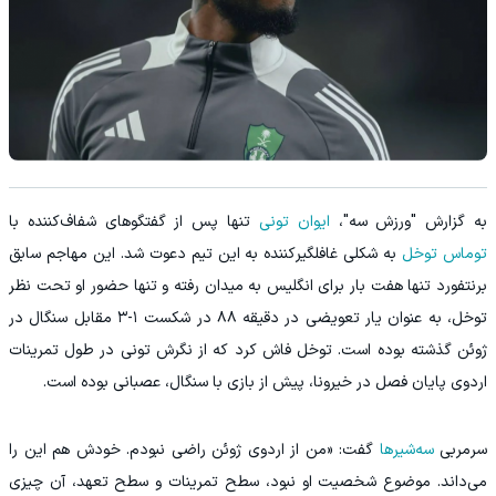
به گزارش "ورزش سه"،
ایوان تونی
تنها پس از گفتگوهای شفاف‌کننده با
توماس توخل
به شکلی غافلگیرکننده به این تیم دعوت شد. این مهاجم سابق
برنتفورد تنها هفت بار برای انگلیس به میدان رفته و تنها حضور او تحت نظر
توخل، به عنوان یار تعویضی در دقیقه ۸۸ در شکست ۱-۳ مقابل سنگال در
ژوئن گذشته بوده است. توخل فاش کرد که از نگرش تونی در طول تمرینات
اردوی پایان فصل در خیرونا، پیش از بازی با سنگال، عصبانی بوده است.
سرمربی
سه‌شیرها
گفت: «من از اردوی ژوئن راضی نبودم. خودش هم این را
می‌داند. موضوع شخصیت او نبود، سطح تمرینات و سطح تعهد، آن چیزی