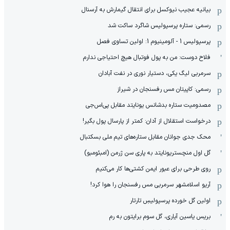
بیانیه عجیب نیوکسل برای انتقال گیمارش به آرسنال
رسمی: ستاره پرسپولیس شاگرد ساکت شد
پرسپولیس 1 - آلومینیوم 1: اولین تساوی فصل
فلاح دوست: من به پول فوتبال هیچ احتیاجی ندارم
سرمربی لیگ یکی، دستیار نوری در نفت آبادان
رسمی: کاپیتان مس رفسنجان در شیراز
مصدومیت ستاره بدشانس یونایتد مقابل پی‌اس‌جی
درخواست استقلال از آدان: کمتر از پارسال پول بگیر!
محک جدی ‌جوانان مقابل ستاره‌های تیم ملی بسکتبال
گل اول منچستریونایتد به پاری سن ژرمن (امبئومبو)
روی طرحی برای عبور ایمن کشتی‌ها کار می‌کنیم
آریو اسلامشهر سرمربی مس رفسنجان را هوا کرد!
اولین گل خورده پرسپولیسِ تارتار
بریس یاسین آیاری، گل سوم برایتون به رم