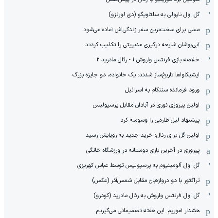
گل اول ناپولی به سلتاویگو (دی لورنزو)
مسی برای سخت‌ترین سفر زندگی‌اش آماده می‌شود
آبی‌پوشان شایعه درگیری مدیریتی را تکذیب کردند
خلاصه بازی فرنتس واروش 1 - رئال مادرید 2
ایشیکاوا‌ها تاریخ‌ساز شدند: یک خانواده، دو جایزه بزرگ
ورود فرمانده سنتکام به اسرائیل
اولین پیروزی نوری در آبادان مقابل پرسپولیس
پیشنهاد لیل طارمی را وسوسه کرد
اولین گل برای رئال: خرید جدید به رویایش رسید
پیروزی در آخرین بازی دوستانه در ورزشگاه خانگی
گل اول آلومینیوم به پرسپولیس توسط عباس کهریزی
تراکتور با دو دروازه‌بان مقابل شمس‌آذر (عکس)
گل اول فرنتس واروش به رئال مادرید (کودرو)
هشدار آموریم: این هفته تصمیماتی می‌گیریم