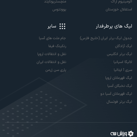
آلومینیوم اراک
منچستریونایتد
استقلال خوزستان
یوونتوس
لیگ های پرطرفدار
سایر
جدول لیگ برتر ایران (خلیج فارس)
جام ملت های آسیا
لیگ آزادگان
رنکینگ فیفا
لیگ برتر انگلیس
نقل و انتقالات اروپا
لالیگا اسپانیا
نقل و انتقالات ایران
سری آ ایتالیا
پاری سن ژرمن
لیگ قهرمانان اروپا
لیگ نخبگان آسیا
لیگ قهرمانان آسیا دو
لیگ برتر فوتسال