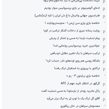
کریک نگذاشت پی‌اس‌جی با برد به سوپرجام برود
ادعای آلومینیوم: بر بازی پرسپولیس سوار بودیم
فدراسیون جهانی والیبال داغ دل ایران را تازه کرد(عکس)
خلاصه بازی پاری سن ژرمن 1 - منچستریونایتد 1
روایت رسانه عبری از دخالت آشکار ترامپ در کوبا
پیام تسلیت بارسا به مسی و تشکر از پدرش
جوانترین خرید پرسپولیس رونمایی شد!
ترکیب سپاهان با یک تغییر مقابل ذوب‌آهن
باشگاه روسی هم روی اوت‌های نادر حساب کرد!
تراکتور با پیروزی به استقبال لیگ رفت!
خلاصه بازی برایتون 3 - رم 0
گل‌گهر در انتظار تایید مهم از ‌AFC
رئال مادرید زودتر از بارسلونا به مسی تسلیت گفت
آقای گل لیگ یک با توپ پُر به لیگ برتر می‌آید
مصدومان سپاهان در حال ریکاوری