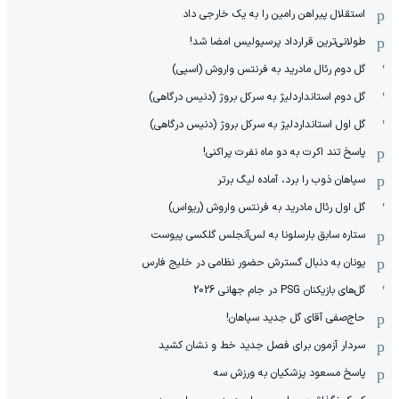
استقلال پیراهن رامین را به یک خارجی داد
طولانی‌ترین قرارداد پرسپولیس امضا شد!
گل دوم رئال مادرید به فرنتس واروش (اسپی)
گل دوم استانداردلیژ به سرکل بروژ (دنیس درگاهی)
گل اول استانداردلیژ به سرکل بروژ (دنیس درگاهی)
پاسخ تند اکرت به دو ماه نفرت پراکنی!
سپاهان ذوب را برد، آماده لیگ برتر
گل اول رئال مادرید به فرنتس واروش (ریواس)
ستاره سابق بارسلونا به لس‌آنجلس گلکسی پیوست
یونان به دنبال گسترش حضور نظامی در خلیج فارس
گل‌های بازیکنان PSG در جام جهانی 2026
حاج‌صفی آقای گل جدید سپاهان!
سردار آزمون برای فصل جدید خط و نشان کشید
پاسخ مسعود پزشکیان به ورزش سه