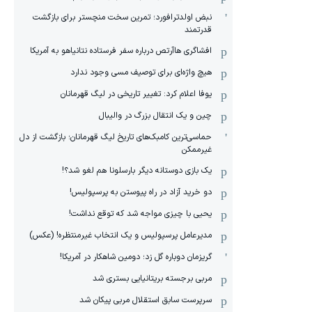
نبض اولدترافورد؛ تمرین سخت منچستر برای بازگشت
قدرتمند
افشاگری هاآرتص درباره سفر فرستاده نتانیاهو به آمریکا
هیچ واژه‌ای برای توصیف مسی وجود ندارد
یوفا اعلام کرد: تغییر تاریخی در لیگ قهرمانان
چین و یک انتقال بزرگ در والیبال
حماسی‌ترین کامبک‌های تاریخ لیگ قهرمانان؛ بازگشت از دل
غیرممکن
یک بازی دوستانه دیگر بارسلونا هم لغو شد؟!
دو خرید آزاد در راه پیوستن به پرسپولیس!
یحیی با چیزی مواجه شد که توقع نداشت!
مدیرعامل پرسپولیس و یک انتخاب غیرمنتظره! (عکس)
گریزمان دوباره گل زد؛ دومین شاهکار در آمریکا!
مربی برجسته بریتانیایی بستری شد
سرپرست سابق استقلال مربی پیکان شد