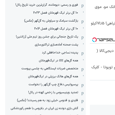
فوری و رسمی: دیومانده، گران‌ترین خرید تاریخ رئال!
انک مو، موی
10 گل برتر لیگ قهرمانان فصل 2023
بازگشت سیامک و سیاوش به گل‌گهر (عکس)
موثرترین روش کاهش وزن گیاهی! 5تا۷کیلو
10 گل برتر لیگ قهرمانان فصل 2016
یک تاریخ جنجالی برای جشن روز تیم ملی آرژانتین!
پشت صحنه آماده‌سازی تراکتورسازی
یجی‌کالا (
پدیده نساجی خداحافظی کرد
همه گل‌های کاکا در لیگ‌قهرمانان
تویوتا - کلیک
متخصص ضربات ایستگاهی به چلسی پیوست
همه گل‌های هالک برزیلی در لیگ‌قهرمانان
پرسپولیس دفاع چپ گل‌گهر را نخواست
تمدید وینیسیوس با زخمی کهنه در رئال!
قایدی و قدوس خیلی زود به هم رسیدند! (عکس)
آتش بازی دونده زن ایران در بلاروس با طعم رکوردشکنی