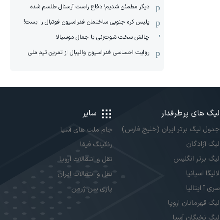
دیگر مطمئن شدیم! دفاع راست آرسنال طلسم شده
پلیس کره ‌جنوبی ساختمان فدراسیون فوتبال را بست!
چالش سخت شوت‌زنی با جمال موسیالا
روایت احساسی فدراسیون والیبال از تمرین تیم ملی
لیگ های پرطرفدار
سایر
جدول لیگ برتر ایران (خلیج فارس)
جام ملت های آسیا
لیگ آزادگان
رنکینگ فیفا
لیگ برتر انگلیس
نقل و انتقالات اروپا
لالیگا اسپانیا
نقل و انتقالات ایران
سری آ ایتالیا
پاری سن ژرمن
لیگ قهرمانان اروپا
لیگ نخبگان آسیا