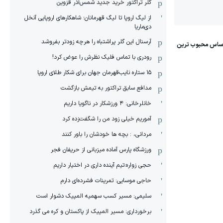
گلر تراکتور خرید جدید شمس‌آذر قزوین
از لیگ اروپا تا لیگ قهرمانان؛ شاهکارهای اروپایی آنخل
دی‌ماریا
آرسنال این گلر پراشتباه را هرچه زودتر بفروشد
رودری با تماس فلیک نظرش را عوض کرد!
١۵ ستاره نایب‌قهرمان جهان برای شکار طلای اروپا
مدافع سابق تراکتور به تیمش بازگشت
خانلرخانی: ۴ ورزشکار در ناگویا داریم
آموریم خیلی زود من را شگفت‌زده کرد
مردانی، : بچه ها خودشان را باور کنند
ورزشگاه پارس آماده میزبانی از حریفان فجر
حجی زواره:تیم آینده داری در اختیار داریم
حاجی موسایی: تمرینات فشرده‌ای دارم
سلیمی: مسیر کسب سهمیه المپیک دشوار است
برخورداری: مسیر المپیک از پاکستان و کره می گذرد