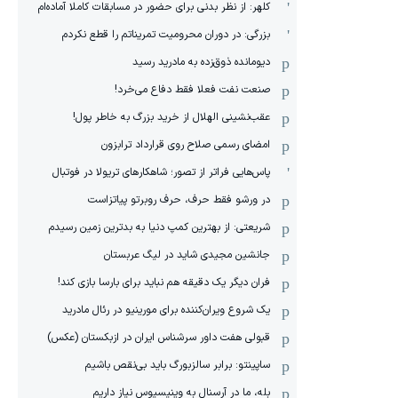
کلهر: از نظر بدنی برای حضور در مسابقات کاملا آماده‌ام
بزرگی: در دوران محرومیت تمریناتم را قطع نکردم
دیومانده ذوق‌زده به مادرید رسید
صنعت نفت فعلا فقط دفاع می‌خرد!
عقب‌نشینی الهلال از خرید بزرگ به خاطر پول!
امضای رسمی صلاح روی قرارداد ترابزون
پاس‌هایی فراتر از تصور؛ شاهکارهای تریولا در فوتبال
در ورشو فقط حرف، حرف روبرتو پیاتزاست
شریعتی: از بهترین کمپ‌ دنیا به بدترین زمین‌ رسیدم
جانشین مجیدی شاید در لیگ عربستان
فران دیگر یک دقیقه هم نباید برای بارسا بازی کند!
یک شروع ویران‌کننده برای مورینیو در رئال مادرید
قبولی هفت داور سرشناس ایران در ازبکستان (عکس)
ساپینتو: برابر سالزبورگ باید بی‌نقص باشیم
بله، ما در آرسنال به وینیسیوس نیاز داریم