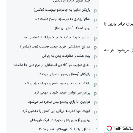
چند قیچی برگردان دیدنی
بازیکن سایپا به چادرملو پیوست (عکس)
تمام! رودری به بارسلونا پاسخ مثبت داد
زی تاریخ والیبال ایران برابر برزیل را
یورو 2008، آلمان - پرتغال
رسمی: خرید جدید خیبر خرم‌آباد از نساجی آمد
مدافع استقلالی خرید جدید صنعت نفت (عکس)
ل می‌شود. هر سه
پیام هشدار مقاومت یمن به ریاض
اتفاق عجیب در آکادمی استقلال: از تیم ملی جا ماندند!
بازیکنان آرسنال بسیار عصبانی بودند!
بازگشت به محل جرم: باصری دوباره برزیلی شد
پی‌اس‌جی اولین خرید خود را نهایی کرد
هزاریان: تا بازی پرسپولیس پنجره باز می‌شود
کویت تنها مدرسه ایرانی این کشور را تعطیل کرد
برترین گل‌های رئال مادرید در لیگ قهرمانان
10 گل برتر لیگ قهرمانان فصل 2020