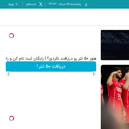
پنجشنبه ۱۵ مرداد
-
19:23
جستجو
ورود
هنوز 50 تتر رو دریافت نکردی؟ | رایگان ثبت نام کن و رایگان شروع کن!
۵۰ درصد کش بک در حساب معاملاتی ecn بروکر اینوسلو
دریافت 50 تتر !
›
‹