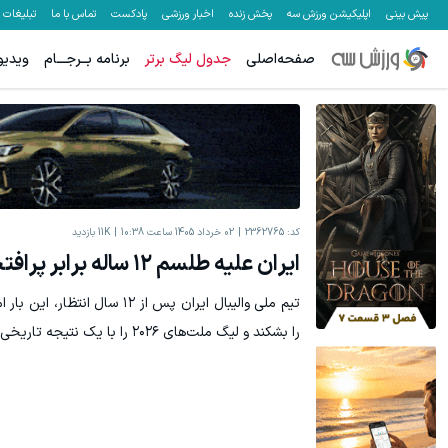
پیش بینی
اپلیکیشن ورزش سه
پخش زنده
اخبار ورزشی
پادکست
تماس با ما
تبلیغات
صفحه‌اصلی
جدول لیگ برتر
برنامه بــرجـــام
ویدیو
کد:
2362765
02 خرداد 1405 ساعت 10:38
11K
بازدید
ایران علیه طلسم ١٢ ساله برابر پرافتخارترین تیم دنیا
تیم ملی والیبال ایران پس از ۱۲ س
را بشکند و لیگ ملت‌های ۲۰۲۶ را با یک نتیجه تاریخی آغاز کند.