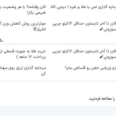
ایه گذاری امن با طلا و نقره | دیجی کالا
الان وقتشه‼️ با هر وضعیت ب
طبیعی بکار!
از الان تا آخر تابستون حداقل 12کیلو چربی
سوزونی🧨
لاغری😍
از الان تا آخر تابستون حداقل 12کیلو چربی
خرید طلا به صورت قسطی از د
سوزونی🧨
پرداخت 12 ماهه )
زم ورزشی خفن رو اقساطی بخر!
سرمایه گذاری ارزی روی سهام 
کن
را مطالعه فرمایید.