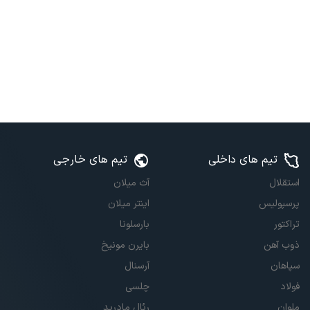
تیم های داخلی
تیم های خارجی
استقلال
آث میلان
پرسپولیس
اینتر میلان
تراکتور
بارسلونا
ذوب آهن
بایرن مونیخ
سپاهان
آرسنال
فولاد
چلسی
ملوان
رئال مادرید