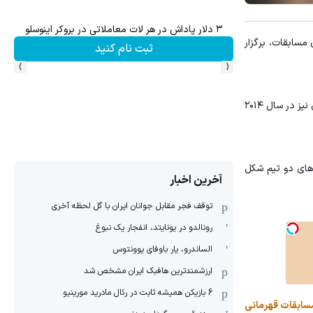
۳ دلار پاداش در هر لات معاملاتی در بروکر اینوسلو
 روز ۲۱ خردادماه برابر برزیل، میزبان مسابقات، برگزار
ثبت نام کنید
›
‹
ملی‌پوشان ایران در طول سال‌های گذشته بارها مقابل برزیل قرار گرفته‌اند و تنها سه بار موفق به شکست این تیم شده‌اند؛ هر سه پیروزی نیز در سال ۲۰۱۴
ل‌های دو تیم شکل
آخرین اخبار
توقف فجر مقابل جوانان ایران با گل لحظه آخری
رونالدو در یونایتد، انفجار یک نبوغ
الساندرو، یار باوفای یوونتوس
ارزشمندترین هافبک ایران مشخص شد
6 بازیکن همیشه ثابت در رئال مادرید مورینیو
مسابقات قهرمانی