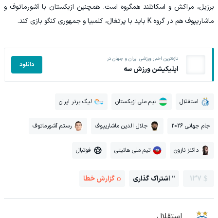
برزیل، مراکش و اسکاتلند همگروه است. همچنین ازبکستان با آشورماتوف و
ماشاریپوف هم در گروه K باید با پرتغال، کلمبیا و جمهوری کنگو بازی کند.
تازه‌ترین اخبار ورزشی ایران و جهان در
دانلود
اپلیکیشن ورزش سه
استقلال
تیم ملی ازبکستان
لیگ برتر ایران
جام جهانی 2026
جلال الدین ماشاریپوف
رستم آشورماتوف
داکنز نازون
تیم ملی هائیتی
فوتبال
137
اشتراک گذاری
گزارش خطا
استقلال