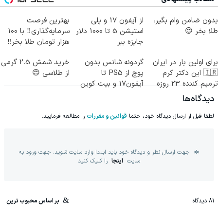
کن)
بدون ضامن وام بگیر،
از آیفون 17 و پلی
بهترین فرصت
طلا بخر 😍
استیشن 5 تا 1000 دلار
سرمایه‌گذاری‼️ با 100
جایزه ببر
هزار تومان طلا بخر‼️
برای اولین بار در ایران
گردونه شانس بدون
خرید شمش 2.5 گرمی
🇮🇷 این دکتر کرم
پوچ از PS5 تا
از طلاسی 😍
ترمیم کننده 23 روزه
آیفون17 و بیت کوین
ساخت!
🔥
دیدگاه‌ها
لطفا قبل از ارسال دیدگاه خود، حتما
قوانین و مقررات
را مطالعه فرمایید.
جهت ارسال نظر و دیدگاه خود باید ابتدا وارد سایت شوید. جهت ورود به
سایت
اینجا
را کلیک کنید
81
دیدگاه
بر اساس محبوب ترین