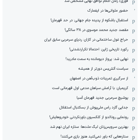
فوری/ زمان اعلام توافق نهایی مشخص شد
حضور ملوانی‌ها در ایفمارک
استقبال باشکوه از پدیده جام جهانی: در حد قهرمان!
مقصد جدید محمد موسوی در ٣٨ سالگی!
حراج غول ساختمانی در کازان: ردپای سرمربی سابق ایران
رکورد تاریخی ژاپن: احتمالا تکرارنشدنی!
نهایی شد: پرواز دیومانده به سمت مادرید!
سیاست آتش‌بس دورتر از همیشه
از سرگیری تمرینات ذوب‌آهن در اصفهان
کریمیان: با آرامش سپاهان مدعی اول قهرمانی است
پوشیچ سرمربی جدید قهرمان آسیا
جدایی گارد راس ملی‌پوش از بسکتبال استقلال
رونمایی رونالدو از کلکسیون باورنکردنی خودروهایش!
بهترین سرویس‌زنان لیگ ملت‌ها: ستاره ایران نهم شد
ستاره‌هایی که باور نمی‌کنید هنوز بازی می‌کنند!