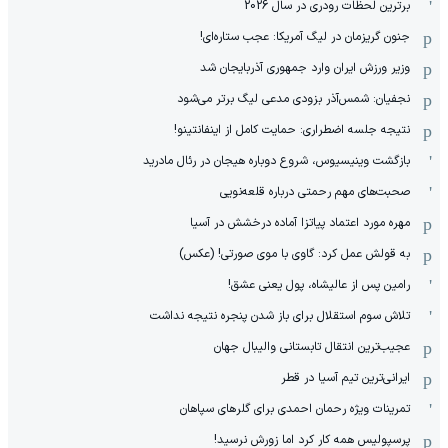
برترین لحظات رودری در سال 2026
جنون گریزمان در لیگ آمریکا: عجب ستاره‌ای!
وزیر ورزش ایران وارد جمهوری آذربایجان شد
نجفیان: شمس‌آذر بزودی مدعی لیگ برتر می‌شود
نتیجه جلسه اضطراری: حمایت کامل از اینفانتینو!
بازگشت وینیسیوس، شروع دوباره هیجان در رئال مادرید
صحبت‌های مهم رحمتی درباره قلعه‌نویی
مهره مورد اعتماد پیاتزا آماده درخشش در آسیا
به قولش عمل کرد: گاوی با موی صورتی! (عکس)
رامین پس از عالیشاه، پول یعنی عشق!
تلاش سوم استقلال برای باز شدن پنجره نتیجه نداشت
عجیب‌ترین انتقال تابستانی والیبال جهان
ایرانی‌ترین تیم آسیا در قطر
تمرینات ویژه رحمان احمدی برای گلرهای سپاهان
پرسپولیس همه کار کرد اما زورش نرسید!