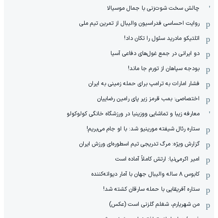
چالش سخت شوت‌زنی با جمال موسیالا
روایت احساسی فدراسیون والیبال از تمرین تیم ملی
اتلتیکو مادرید سئول را تکان داد!
دو ایرانی در جمع غول‌های دفاعی آسیا
بودجه سپاهان از تورم جا ماند!
فشار امارات به ترامپ برای حمله زمینی به ایران
اختصاصی: بمب قرمز زیر پای رامین رضاییان
معارفه زیبا و تماشایی ووزینیا در ورزشگاه خانگی کولوکولو
ستاره رئال شیفته مورینیو شد: با او جام می‌بریم!
گزارش ویژه: مرگ تدریجی تیم اسطوره‌ای ورزش ایران
امیر اکرمی‌نیا: ارتش کاملاً آماده است
کابوس ۸ ساله والیبال جهان با آمار دیوانه‌کننده
ستاره آفریقایی با حمله سارقان کشته شد!
من شهریارم، شغلم گلزنی است (عکس)