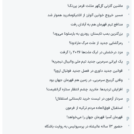
ماشین گلزنی گل‌گهر مثلث قرمز پررنگ!
مسیر خروج خولین آلوارز از اتلتیکومادرید هموار شد
مدافع تیم قهرمان هم به آبادان رفت
بزرگترین بمب تابستان: رودری به بارسلونا می‌رود!
رمزگشایی جدید از علت مرگ مارادونا!
مزد درخشش در لیگ ملت‌ها ٢٠٢۶ را گرفت
یک ایرانی سرمربی جدید تیم ملی والیبال نیجریه!
قوانین جدید داوری در فصل جدید فوتبال اروپا!
وقتی گربیج سرمربی، در زمین هم قهرمان جهان بود
افزایش تردیدها: مادرید چشم انتظار ستاره گرانقیمت!
سردار آزمون در لیست خرید تابستانی استقلال!
استقبال فوق‌‌العاده مردم ترکیه از فرعون
قهرمان آسیا قهرمان جهان را می‌خواهد!
حضور 13 ساله عالیشاه در پرسپولیس به روایت باشگاه