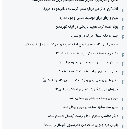
نبض اولدترافورد؛ تمرین سخت منچستر برای بازگشت قدرتمند
افشاگری هاآرتص درباره سفر فرستاده نتانیاهو به آمریکا
هیچ واژه‌ای برای توصیف مسی وجود ندارد
یوفا اعلام کرد: تغییر تاریخی در لیگ قهرمانان
چین و یک انتقال بزرگ در والیبال
حماسی‌ترین کامبک‌های تاریخ لیگ قهرمانان؛ بازگشت از دل غیرممکن
یک بازی دوستانه دیگر بارسلونا هم لغو شد؟!
دو خرید آزاد در راه پیوستن به پرسپولیس!
یحیی با چیزی مواجه شد که توقع نداشت!
مدیرعامل پرسپولیس و یک انتخاب غیرمنتظره! (عکس)
گریزمان دوباره گل زد؛ دومین شاهکار در آمریکا!
مربی برجسته بریتانیایی بستری شد
سرپرست سابق استقلال مربی پیکان شد
دیگر مطمئن شدیم! دفاع راست آرسنال طلسم شده
پلیس کره ‌جنوبی ساختمان فدراسیون فوتبال را بست!