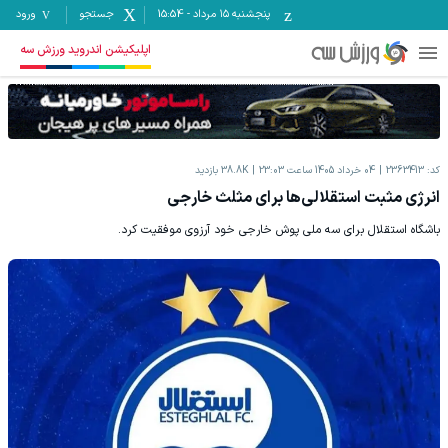
پنجشنبه ۱۵ مرداد
-
15:54
جستجو
ورود
اپلیکیشن اندروید ورزش سه
کد:
2363413
04 خرداد 1405 ساعت 23:03
38.8K
بازدید
انرژی مثبت استقلالی‌ها برای مثلث خارجی
باشگاه استقلال برای سه ملی پوش خارجی خود آرزوی موفقیت کرد.