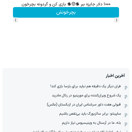
1000 دلار جایزه ببر 💲🤑💲 بازی کن و گردونه بچرخون
گردونه شانس بدون 
بچرخونش
›
‹
آخرین اخبار
فران دیگر یک دقیقه هم نباید برای بارسا بازی کند!
یک شروع ویران‌کننده برای مورینیو در رئال مادرید
قبولی هفت داور سرشناس ایران در ازبکستان (عکس)
ساپینتو: برابر سالزبورگ باید بی‌نقص باشیم
بله، ما در آرسنال به وینیسیوس نیاز داریم