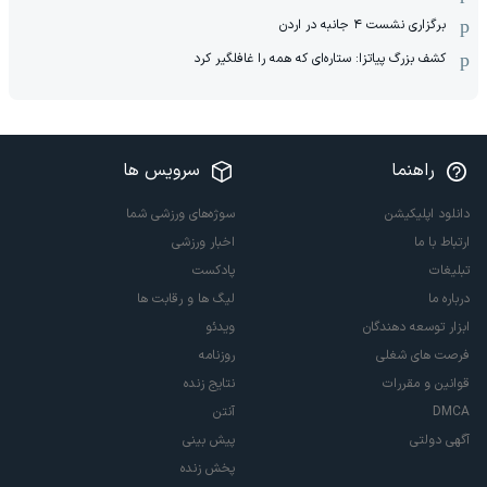
برگزاری نشست ۴ جانبه در اردن
کشف بزرگ پیاتزا: ستاره‌ای که همه را غافلگیر کرد
راهنما
سرویس ها
دانلود اپلیکیشن
سوژه‌های ورزشی شما
ارتباط با ما
اخبار ورزشی
تبلیغات
پادکست
درباره ما
لیگ ها و رقابت ها
ابزار توسعه دهندگان
ویدئو
فرصت های شغلی
روزنامه
قوانین و مقررات
نتایج زنده
DMCA
آنتن
آگهی دولتی
پیش بینی
پخش زنده