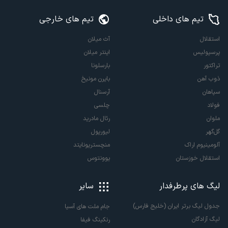
تیم های داخلی
تیم های خارجی
استقلال
آث میلان
پرسپولیس
اینتر میلان
تراکتور
بارسلونا
ذوب آهن
بایرن مونیخ
سپاهان
آرسنال
فولاد
چلسی
ملوان
رئال مادرید
گل‌گهر
لیورپول
آلومینیوم اراک
منچستریونایتد
استقلال خوزستان
یوونتوس
لیگ های پرطرفدار
سایر
جدول لیگ برتر ایران (خلیج فارس)
جام ملت های آسیا
لیگ آزادگان
رنکینگ فیفا