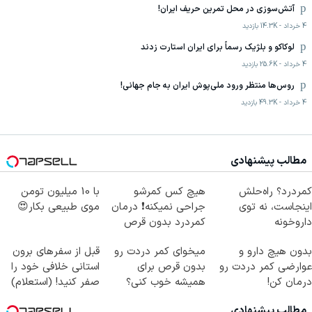
آتش‌سوزی در محل تمرین حریف ایران!
4 خرداد
-
14.3K
بازدید
لوکاکو و بلژیک رسماً برای ایران استارت زدند
4 خرداد
-
25.6K
بازدید
روس‌ها منتظر ورود ملی‌پوش ایران به جام جهانی!
4 خرداد
-
49.3K
بازدید
مطالب پیشنهادی
کمردرد؟ راه‌حلش
هیچ کس کمرشو
با 10 میلیون تومن
اینجاست، نه توی
جراحی نمیکنه❗ درمان
موی طبیعی بکار😍
داروخونه
کمردرد بدون قرص
(پرسشنامه)
بدون هیچ دارو و
میخوای کمر دردت رو
قبل از سفرهای برون
عوارضی کمر دردت رو
بدون قرص برای
استانی خلافی خود را
درمان کن!
همیشه خوب کنی؟
صفر کنید! (استعلام)
(پرسش‌نامه)
(◂پرسش‌نامه رو پر
مطالب پیشنهادی