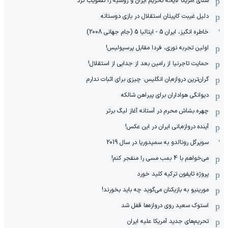
سنای آمریکا لایحه تحریم ایران و روسیه را تصویب کرد
دلیل غیبت کاپیتان استقلال در بازی دوستانه
خاطره انگیز، ایران 5 - ایتالیا 5 (جام جهانی 2008)
اولین تجربه نوری، فردا مقابل پرسپولیس!
حمایت تاجرنیا از رامین بعد از جدایی از استقلال!
گران‌ترین دروازه‌بان انگلیس: چیزی برای اثبات ندارم
دیوانگی هواداران برای پیراهن شالکه
چهره بشاش محرم در آستانه آغاز لیگ برتر
آینده دروازه‌بانی ایران در این عکس!
سوپرگل رونالدو به سمپدوریا در سال 2019
می‌خواهم با 4 بمب مسی را منفجر کنم!
پروژه تایفون ترکیه کلید خورد
مورینیو به بازیکنان می‌گوید چه باید بخورند!
استوک سعید روی دروازه‌ها قفل شد
تحریم‌های جدید آمریکا علیه ایران