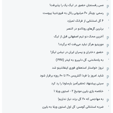
مس رفسنجان حضور در لیگ یک را پذیرفت!
رسمی: وینگر 60 میلیونی رئال به فیورنتینا پیوست
6 گل استثنایی از فرانک لمپارد
برترین گل‌های رونالدو در النصر
آخرین محک دو تیم اصفهانی قبل از لیگ
مورینیو هرگز نباید می‌رفت که برگردد!
حضور دختران و پسران ایران در نیشن لیگز!
به یادماندنی، گل دلپیرو به اینتر (1998)
نروژ خواستار استعفای فوری اینفانتینو شد
شاید امروز یا فردا آتش‌بس ۳۰ تا ۶۰ روزه برقرار شود
سیتی پیشنهاد تحقیرآمیز بارسلونا را رد کرد
خلاصه بازی بایرن مونیخ 2 - استون ویلا 1
به مهاجمی که 20 گل بزند نیاز نداریم!
ضربه استثنائی گومس؛ گل اول استون ویلا به بایرن