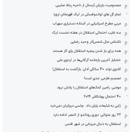
مصدومیت بازیکن آرسنال از ناحیه رباط صلیبی
تمام گل های لواندوفسکی در لیگ قهرمانان اروپا
مربی مطرح اسپانیایی در آستانه دستیاری سهراب
سه غایب احتمالی استقلال در هفته نخست لیگ
ناشناس مثل شمس‌آذرِ وحید رضایی
همه برای باز شدن پنجره استقلال پای کار هستند
خشایار آخرین بازمانده گرگانی‌ها در اردوی ملی
کادوی تولد 40 سالگی آدان: بازگشت به استقلال!
تصمیم طارمی جدی است!
مومنی: رامین کمک‌های استقلال را یادش نرود
40 احتمال پوشکاش 2026
ژابی به شایعات پایان داد: چلسی دروازبان نمی‌خرد
۳۲ روز متوالی: دوری رونالدو از النصر ادامه دارد
استقلال به دنبال میزبانی در شهر قدس