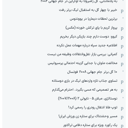
به یادماندنی، گل زامبروتا به اوکراین در جام جهانی 2006
خیبر با چهار گل به استقبال لیگ برتر رفت
برترین لحظات دیماریا در یوونتوس
پرواز کریم با پای ترکش خورده (عکس)
کیوو: دوست دارم چند بازیکن دیگر بخریم
اطلاعیه جدید سپاه درباره مهمات عمل نکرده
کمپانی: بررسی بازار نقل‌وانتقالات وظیفه من نیست
مخالفت ملوان با جدایی گزینه احتمالی پرسپولیس
10 گل برتر جام جهانی 2008 فوتسال
تساوی جذاب تازه واردهای لیگ در بازی دوستانه
به هر تصمیمی که مسی بگیرد، احترام می‌گذارم
نوستالژی، میلان 5 - ناپولی 2 (2007/2008)
توپ طلا انتقال رودری را رسمی کرد!
مسیر وحشتناک برای ستاره زن ورزش ایران!
یک رکورد ویژه برای ستاره دفاعی تراکتور