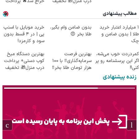
درب منزل🎁 تخفیف
حراج شد🔥 پرداخت
ویژه
درب منزل
مطالب پیشنهادی
۱ میلیارد اعتبار خرید
بدون ضامن وام بگیر،
خرید موبایل با اسنپ
طلا | بدون ضامن و
طلا بخر 😍
پی | در ۴ قسط بدون
چک
سود و کارمزد!
کمردردت خوب می‌شه،
بهترین فرصت
بهترین دستگاه میخ
اگر این پرسشنامه رو پر
سرمایه‌گذاری‼️ با 100
کوب دستی+ پرداخت
کنی!!
هزار تومان طلا بخر‼️
درب منزل🎁 تخفیف
ویژه
زنده پیشنهادی