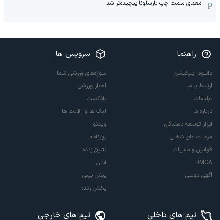
معمای سمت چپ بارسلونا پیچیده‌تر شد
راهنما
سرویس ها
دانلود اپلیکیشن
سوژه‌های ورزشی شما
ارتباط با ما
اخبار ورزشی
تبلیغات
پادکست
درباره ما
لیگ ها و رقابت ها
ابزار توسعه دهندگان
ویدئو
فرصت های شغلی
روزنامه
قوانین و مقررات
نتایج زنده
DMCA
آنتن
آگهی دولتی
پیش بینی
پخش زنده
تیم های داخلی
تیم های خارجی