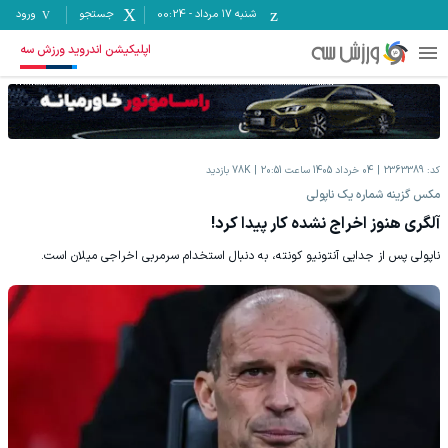
شنبه ۱۷ مرداد
-
00:24
جستجو
ورود
اپلیکیشن اندروید ورزش سه
کد:
2363389
04 خرداد 1405 ساعت 20:51
78K
بازدید
مکس گزینه شماره یک ناپولی
آلگری هنوز اخراج نشده کار پیدا کرد!
ناپولی پس از جدایی آنتونیو کونته، به دنبال استخدام سرمربی اخراجی میلان است.