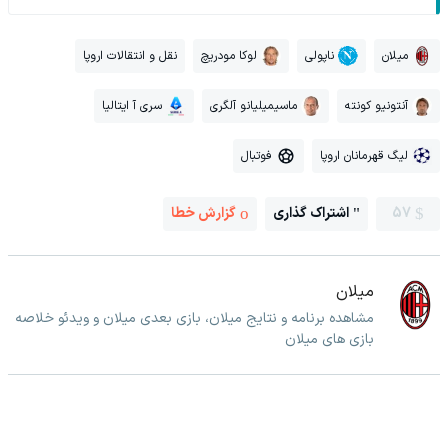
میلان
ناپولی
لوکا مودریچ
نقل و انتقالات اروپا
آنتونیو کونته
ماسیمیلیانو آلگری
سری آ ایتالیا
لیگ قهرمانان اروپا
فوتبال
57
اشتراک گذاری
گزارش خطا
میلان
مشاهده برنامه و نتایج میلان، بازی بعدی میلان و ویدئو خلاصه
بازی های میلان