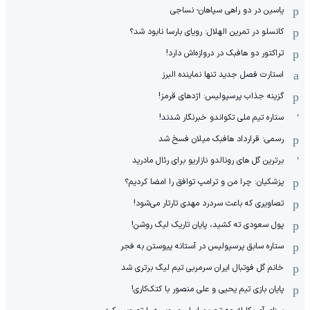
یاسین در دو راهی سپاهان- نساجی
کانسلو در تمرین الهلال: رویای بارسا نابود شد؟
تراکتور دو هافبک در دروازه‌اش دارد!
استارت فصل جدید تنها نماینده البرز
گزینه جذاب پرسپولیس: اژدهای قرمز!
ستاره تیم ملی تکواندو خبرنگار شدند!
رسمی: قرارداد هافبک میلان فسخ شد
برترین گل های رونالدو نازاریو برای رئال مادرید
پزشکیان: چرا من و ترامپ توافق را امضا کردیم؟
تصاویری که باعث سردرد مهدی تارتار می‌شود!
پول سعودی ته کشید، پایان تاریک لیگ روشن!
ستاره سابق پرسپولیس در آستانه پیوستن به فجر
خانم گل فوتبال ایران سرمربی تیم لیگ برتری شد
پایان بازی تیم یحیی و علی منصور با کتک‌کاری!