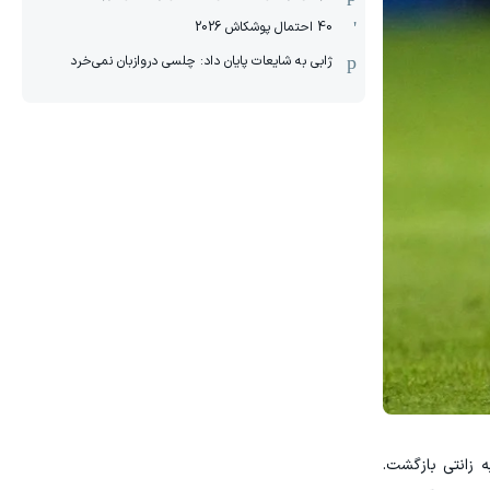
40 احتمال پوشکاش 2026
ژابی به شایعات پایان داد: چلسی دروازبان نمی‌خرد
نگیز یونان در یوروی ۲۰۰۴ را از دست داد و به زانتی بازگشت.