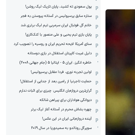
پول سعودی ته کشید، پایان تاریک لیگ روشن!
ستاره سابق پرسپولیس در آستانه پیوستن به فجر
خانم گل فوتبال ایران سرمربی تیم لیگ برتری شد
پایان بازی تیم یحیی و علی منصور با کتک‌کاری!
سنای آمریکا لایحه تحریم ایران و روسیه را تصویب کرد
دلیل غیبت کاپیتان استقلال در بازی دوستانه
خاطره انگیز، ایران 5 - ایتالیا 5 (جام جهانی 2008)
اولین تجربه نوری، فردا مقابل پرسپولیس!
حمایت تاجرنیا از رامین بعد از جدایی از استقلال!
گران‌ترین دروازه‌بان انگلیس: چیزی برای اثبات ندارم
دیوانگی هواداران برای پیراهن شالکه
چهره بشاش محرم در آستانه آغاز لیگ برتر
آینده دروازه‌بانی ایران در این عکس!
سوپرگل رونالدو به سمپدوریا در سال 2019