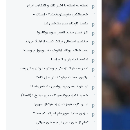
لحظه به لحظه با اخبار نقل و انتقالات ایران
خاطره‌انگیز، منچستریونایتد2 - آرسنال 0
مقصد کاپیتان مس مشخص شد
آغاز فصل جدید النصر بدون رونالدو!
جانشین احتمالی فرانک کسیه از لالیگا می‌آید
بمب شبانه: رونالد آرائوخو به لیورپول پیوست!
شکست‌ناپذیرترین تیم آسیا
نیمار سه بار تا نزدیکی پیوستن به رئال پیش رفت
برترین لحظات موتو GP در سال 2026
دو خرید بعدی پرسپولیس مشخص شدند
خاطره انگیز، یوونتوس 2 - بایرن مونیخ 1 (2005)
اولین کارت قرمز نسل زد فوتبال جهان!
میزبان جدید سوپرجام اسپانیا کجاست؟
تمام گل های مسی در جام های جهانی