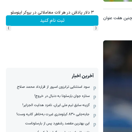
ش سهام گوگل سود کسب کنی؟
ترید XAUUSD با اسپرد از صفر پیپ
چنین هفت عنوان
ثبت نام کنید
›
‹
آخرین اخبار
سود استثنایی ترابزون اسپور از قرارداد محمد صلاح
ستاره جوان بارسلونا به دنبال در خروج!
گزینه سابق تیم ملی ایران، نامزد هدایت الجزایر!
جابه‌جایی ۸۳۰ کیلومتری غیرت به‌خاطر کانیه وست!
این بهترین مقصد رشفورد پس از بارسلوناست