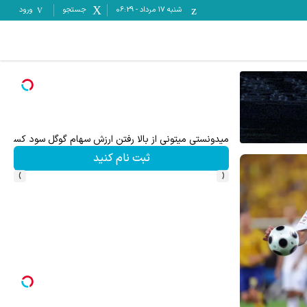
شنبه ۱۷ مرداد
-
06:29
جستجو
ورود
ترید EURUSD با اسپرد از صفر پیپ
ثبت نام کنید
›
‹