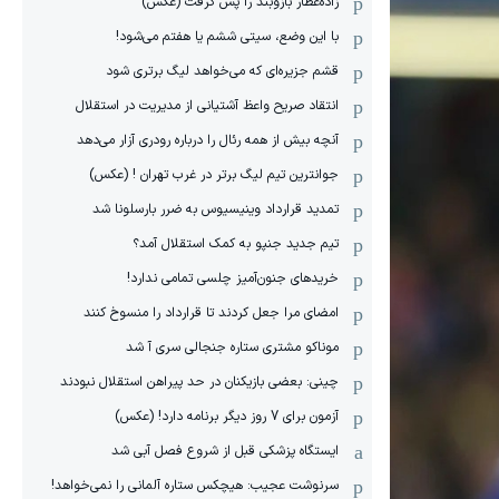
زاده‌عطار بازوبند را پس گرفت (عکس)
با این وضع، سیتی ششم یا هفتم می‌شود!
قشم جزیره‌ای که می‌خواهد لیگ برتری شود
انتقاد صریح واعظ آشتیانی از مدیریت در استقلال
آنچه بیش از همه رئال را درباره رودری آزار می‌دهد
جوانترین تیم لیگ برتر در غرب تهران ! (عکس)
تمدید قرارداد وینیسیوس به ضرر بارسلونا شد
تیم جدید جنپو به کمک استقلال آمد؟
خریدهای جنون‌آمیز چلسی تمامی ندارد!
امضای مرا جعل کردند تا قرارداد را منسوخ کنند
موناکو مشتری ستاره جنجالی سری آ شد
چینی: بعضی بازیکنان در حد پیراهن استقلال نبودند
آزمون برای 7 روز دیگر برنامه دارد! (عکس)
ایستگاه پزشکی قبل از شروع فصل آبی شد
سرنوشت عجیب: هیچکس ستاره آلمانی را نمی‌خواهد!