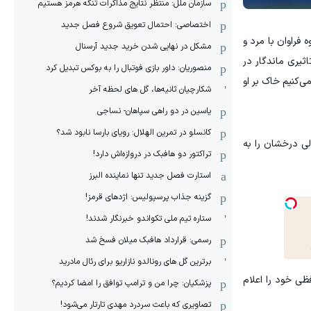
سازمان ملل: منتظر نتایج مذاکرات تنگه هرمز هستیم
اختصاصی: احتمال تعویق شروع فصل جدید
ه فراوان با مرد و
مشکل در نهایی شدن خرید جدید آرسنال
ثیری ماندگار در
منصوریان: داور بازی فوتبال را به بوکس تبدیل کرد
ی‌کنیم خاک بر او
شکارچیان ثانیه‌ها، گل های لحظه آخر
یاسین در دو راهی سپاهان- نساجی
کانسلو در تمرین الهلال: رویای بارسا نابود شد؟
پایه پاندرامایکوس آغاز کرد و سپس در زانتی نامی برای خود دست و پا نمود. او در سال ۱۹۹۸ انتقالی درخشان را به
تراکتور دو هافبک در دروازه‌اش دارد!
استارت فصل جدید تنها نماینده البرز
گزینه جذاب پرسپولیس: اژدهای قرمز!
ستاره تیم ملی تکواندو خبرنگار شدند!
رسمی: قرارداد هافبک میلان فسخ شد
برترین گل های رونالدو نازاریو برای رئال مادرید
 به طور ناگهانی خداحافظی خود را اعلام
پزشکیان: چرا من و ترامپ توافق را امضا کردیم؟
تصاویری که باعث سردرد مهدی تارتار می‌شود!