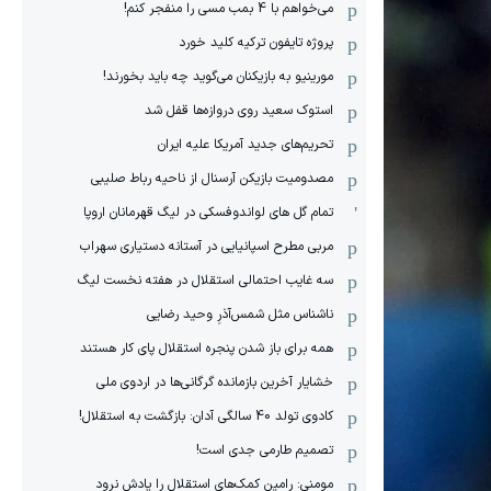
می‌خواهم با 4 بمب مسی را منفجر کنم!
پروژه تایفون ترکیه کلید خورد
مورینیو به بازیکنان می‌گوید چه باید بخورند!
استوک سعید روی دروازه‌ها قفل شد
تحریم‌های جدید آمریکا علیه ایران
مصدومیت بازیکن آرسنال از ناحیه رباط صلیبی
تمام گل های لواندوفسکی در لیگ قهرمانان اروپا
مربی مطرح اسپانیایی در آستانه دستیاری سهراب
سه غایب احتمالی استقلال در هفته نخست لیگ
ناشناس مثل شمس‌آذرِ وحید رضایی
همه برای باز شدن پنجره استقلال پای کار هستند
خشایار آخرین بازمانده گرگانی‌ها در اردوی ملی
کادوی تولد 40 سالگی آدان: بازگشت به استقلال!
تصمیم طارمی جدی است!
مومنی: رامین کمک‌های استقلال را یادش نرود