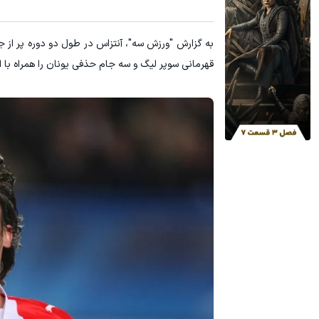
۳ دلار پاداش در هر لات معاملاتی در بروکر اینوسلو
ترید URUSD
به گزارش "ورزش سه"، آنتزاس در طول دو دوره پر از 
ثبت نام کنید
قهرمانی سوپر لیگ و سه جام حذفی یونان را همراه با 