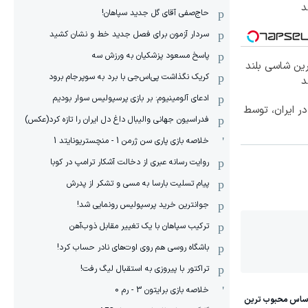
حاج‌صفی آقای گل جدید سپاهان!
سردار آزمون برای فصل جدید خط و نشان کشید
پاسخ مسعود پزشکیان به ورزش سه
رین شاسی بلند
کریک نگذاشت پی‌اس‌جی با برد به سوپرجام برود
ادعای آلومینیوم: بر بازی پرسپولیس سوار بودیم
کس‌ترین شاسی‌بلند EREV در ایران، توسط
فدراسیون جهانی والیبال داغ دل ایران را تازه کرد(عکس)
خلاصه بازی پاری سن ژرمن 1 - منچستریونایتد 1
روایت رسانه عبری از دخالت آشکار ترامپ در کوبا
پیام تسلیت بارسا به مسی و تشکر از پدرش
جوانترین خرید پرسپولیس رونمایی شد!
ترکیب سپاهان با یک تغییر مقابل ذوب‌آهن
باشگاه روسی هم روی اوت‌های نادر حساب کرد!
تراکتور با پیروزی به استقبال لیگ رفت!
خلاصه بازی برایتون 3 - رم 0