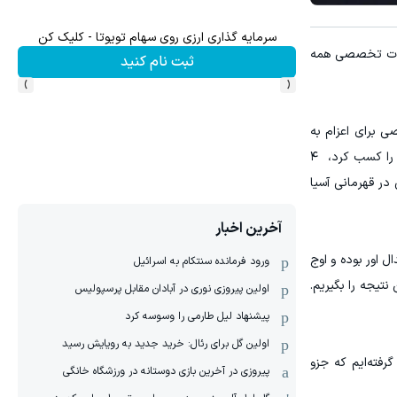
سرمایه گذاری ارزی روی سهام تویوتا - کلیک کن
۱ میلیارد اعتبار خرید طلا | بدون ضامن و چک
ا در حال جمع بندی است، جلسات تخصصی همه
ثبت نام کنید
›
‹
برای اعزام به
بازی‌های آسیایی بود که با تدبیر و مدیریت دبیرکل کمیته ملی المپیک و تیم تخصصی بحث و تبادل نظر شد. کاراته سهمیه کامل را کسب کرد، ۴
تی در قهرمانی آسیا
آخرین اخبار
ل اور بوده و اوج
ورود فرمانده سنتکام به اسرائیل
این را داریم که در ۶ فرصت کومیته، بهترین نتیجه را بگیریم.
اولین پیروزی نوری در آبادان مقابل پرسپولیس
پیشنهاد لیل طارمی را وسوسه کرد
اولین گل برای رئال: خرید جدید به رویایش رسید
رفته‌ایم که جزو
پیروزی در آخرین بازی دوستانه در ورزشگاه خانگی