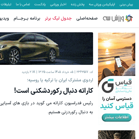
پیش بینی
اپلیکیشن ورزش سه
پخش زنده
اخبار ورزشی
پادکست
تماس با ما
تبلیغات
صفحه‌اصلی
جدول لیگ برتر
برنامه بــرجـــام
ویدیو
کد:
2363517
05 خرداد 1405 ساعت 13:25
2.1K
بازدید
اردوی مشترک ایران با ترکیه یا روسیه؛
کاراته دنبال رکوردشکنی است!
رئیس فدراسیون کاراته می گوید در بازی های آسیایی ن
به دنبال رکوردزنی هستیم.