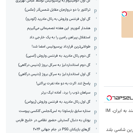
گل اول آلومینیوم به پرسپولیس توسط عباس کهریزی
تراکتور با دو دروازه‌بان مقابل شمس‌آذر (عکس)
گل اول فرنتس واروش به رئال مادرید (کودرو)
هشدار آموریم: این هفته تصمیماتی می‌گیریم
استقلال پیراهن رامین را به یک خارجی داد
طولانی‌ترین قرارداد پرسپولیس امضا شد!
گل دوم رئال مادرید به فرنتس واروش (اسپی)
گل دوم استانداردلیژ به سرکل بروژ (دنیس درگاهی)
گل اول استانداردلیژ به سرکل بروژ (دنیس درگاهی)
پاسخ تند اکرت به دو ماه نفرت پراکنی!
سپاهان ذوب را برد، آماده لیگ برتر
گل اول رئال مادرید به فرنتس واروش (ریواس)
ورود یک غول لوکس و هوشمند به ایران، IM
ستاره سابق بارسلونا به لس‌آنجلس گلکسی پیوست
یونان به دنبال گسترش حضور نظامی در خلیج فارس
رین شاسی بلند
گل‌های بازیکنان PSG در جام جهانی 2026