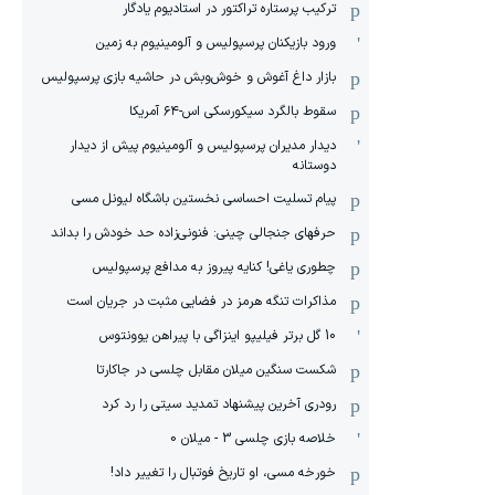
ترکیب پرستاره تراکتور در استادیوم یادگار
ورود بازیکنان پرسپولیس و آلومینیوم به زمین
بازار داغ آغوش و خوش‌و‌بش در حاشیه بازی پرسپولیس
سقوط بالگرد سیکورسکی اس-۶۴ آمریکا
دیدار مدیران پرسپولیس و آلومینیوم پیش از دیدار
دوستانه
پیام تسلیت احساسی نخستین باشگاه لیونل مسی
حرفهای جنجالی چینی: فنونی‌زاده حد خودش را بداند
چطوری یاغی! کنایه پیروز به مدافع پرسپولیس
مذاکرات تنگه هرمز در فضایی مثبت در جریان است
10 گل برتر فیلیپو اینزاگی با پیراهن یوونتوس
شکست سنگین میلان مقابل چلسی در جاکارتا
رودری آخرین پیشنهاد تمدید سیتی را رد کرد
خلاصه بازی چلسی 3 - میلان 0
خورخه مسی، او تاریخ فوتبال را تغییر داد!