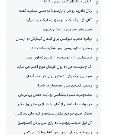
گل‌گهر در انتظار تایید مهم از ‌AFC
رئال مادرید زودتر از بارسلونا به مسی تسلیت گفت
آقای گل لیگ یک با توپ پُر به لیگ برتر می‌آید
مصدومان سپاهان در حال ریکاوری
بیانیه عجیب نیوکسل برای انتقال گیمارش به آرسنال
رسمی: ستاره پرسپولیس شاگرد ساکت شد
پرسپولیس 1 - آلومینیوم 1: اولین تساوی فصل
فلاح دوست: من به پول فوتبال هیچ احتیاجی ندارم
سرمربی لیگ یکی، دستیار نوری در نفت آبادان
رسمی: کاپیتان مس رفسنجان در شیراز
مصدومیت ستاره بدشانس یونایتد مقابل پی‌اس‌جی
درخواست استقلال از آدان: کمتر از پارسال پول بگیر!
محک جدی ‌جوانان مقابل ستاره‌های تیم ملی بسکتبال
گل اول منچستریونایتد به پاری سن ژرمن (امبئومبو)
روی طرحی برای عبور ایمن کشتی‌ها کار می‌کنیم