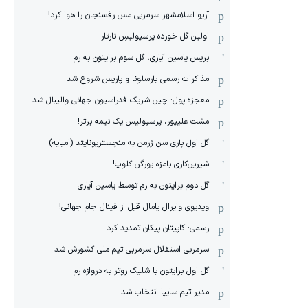
آریو اسلامشهر سرمربی مس رفسنجان را هوا کرد!
اولین گل خورده پرسپولیسِ تارتار
بریس یاسین آیاری، گل سوم برایتون به رم
مذاکرات رسمی بارسلونا و پاریس شروع شد
معجزه پول: چین شریک فدراسیون جهانی والیبال شد
مشت علیپور، پرسپولیس یک نیمه برتر!
گل اول پاری سن ژرمن به منچستریونایتد (امبایه)
شیرین‌کاری بامزه یورگن کلوپ!
گل دوم برایتون به رم توسط یاسین آیاری
ویدیوی وایرال یامال قبل از فینال جام جهانی!
رسمی: کاپیتان پیکان تمدید کرد
سرمربی استقلال سرمربی تیم ملی کشورش شد
گل اول برایتون با شلیک روتر به دروازه رم
مدیر تیم سایپا انتخاب شد