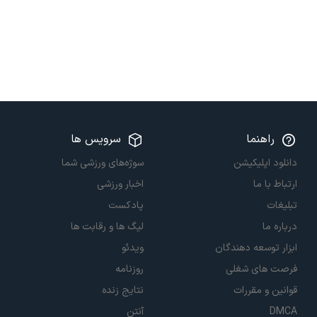
راهنما
سرویس ها
دانلود اپلیکیشن
سوژه‌های ورزشی شما
ارتباط با ما
اخبار ورزشی
تبلیغات
پادکست
درباره ما
لیگ ها و رقابت ها
ابزار توسعه دهندگان
ویدئو
فرصت های شغلی
روزنامه
قوانین و مقررات
نتایج زنده
DMCA
آنتن