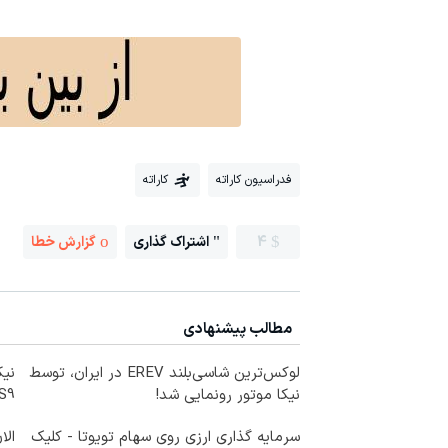
فدراسیون کاراته
کاراته
4
اشتراک گذاری
گزارش خطا
مطالب پیشنهادی
لوکس‌ترین شاسی‌بلند EREV در ایران، توسط
نیکا موتور رونمایی شد!
LS9 رسماً وارد باز
سرمایه گذاری ارزی روی سهام تویوتا - کلیک
الا