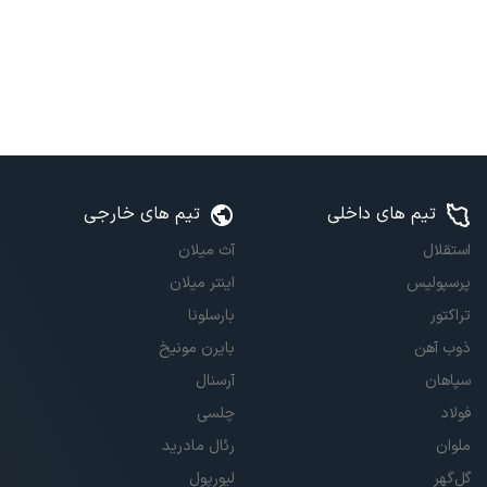
تیم های داخلی
تیم های خارجی
استقلال
آث میلان
پرسپولیس
اینتر میلان
تراکتور
بارسلونا
ذوب آهن
بایرن مونیخ
سپاهان
آرسنال
فولاد
چلسی
ملوان
رئال مادرید
گل‌گهر
لیورپول