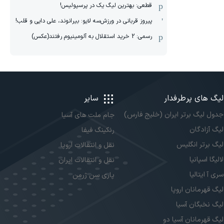
قطعی: بهترین لیگ یک در پرسپولیس!
پیروز قربانی در ورزش‌سه لایو: بیرانوند، علی دایی و قلب!
رسمی: 2 خرید استقلال به آلومینیوم رفتند(عکس)
لیگ های پرطرفدار
سایر
جدول لیگ برتر ایران (خلیج فارس)
جام ملت های آسیا
لیگ آزادگان
رنکینگ فیفا
لیگ برتر انگلیس
نقل و انتقالات اروپا
لالیگا اسپانیا
نقل و انتقالات ایران
سری آ ایتالیا
پاری سن ژرمن
لیگ قهرمانان اروپا
لیگ نخبگان آسیا
لیگ قهرمانان آسیا دو